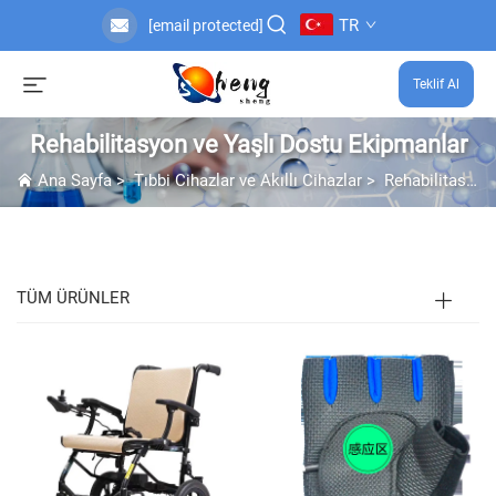
TR
[email protected]
Teklif Al
Rehabilitasyon ve Yaşlı Dostu Ekipmanlar
Ana Sayfa
>
Tıbbi Cihazlar ve Akıllı Cihazlar
>
Rehabilitasyon ve Yaşlı Dostu Ekipmanlar
TÜM ÜRÜNLER