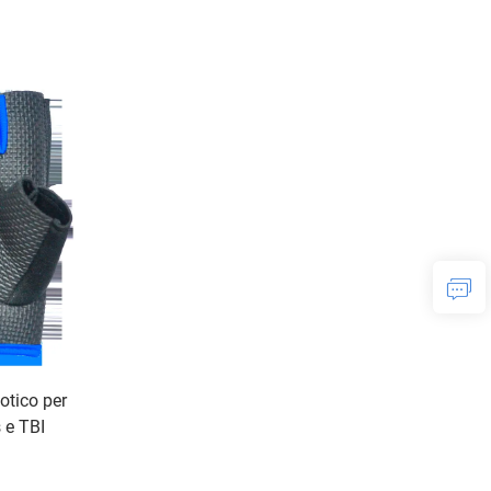
otico per
s e TBI