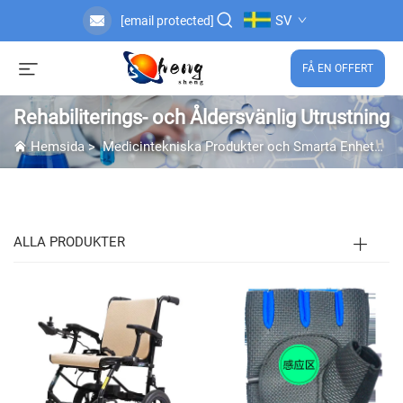
SV
[email protected]
FÅ EN OFFERT
Rehabiliterings- och Åldersvänlig Utrustning
Hemsida
>
Medicintekniska Produkter och Smarta Enheter
ALLA PRODUKTER