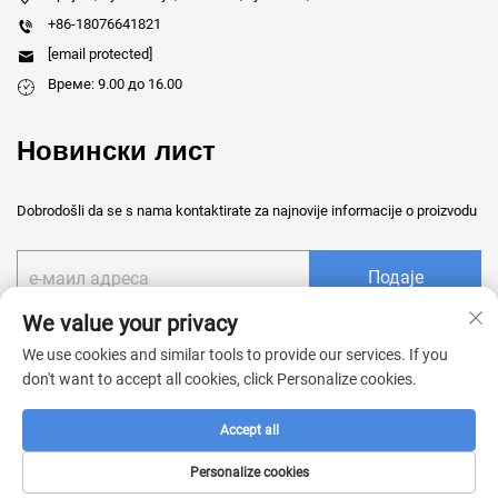
+86-18076641821
[email protected]
Време: 9.00 до 16.00
Новински лист
Dobrodošli da se s nama kontaktirate za najnovije informacije o proizvodu
Подаје
We value your privacy
We use cookies and similar tools to provide our services. If you
don't want to accept all cookies, click Personalize cookies.
Ауторско право © 2026 Кина Гуангси Шенгруи Медицинска
Accept all
технологија Цо, Лтд. Сва права су задржана. -
Политике
приватности
Personalize cookies