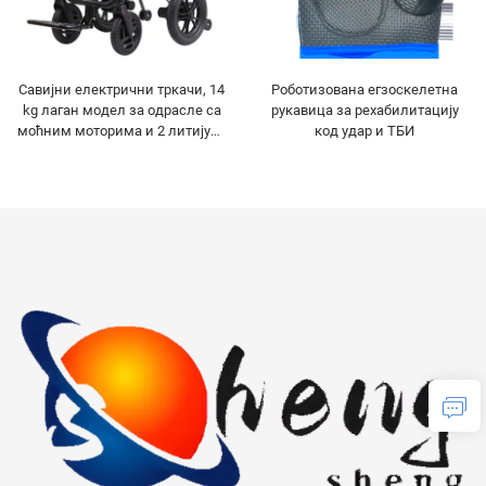
Савијни електрични тркачи, 14
Роботизована егзоскелетна
kg лаган модел за одрасле са
рукавица за рехабилитацију
моћним моторима и 2 литијум-
код удар и ТБИ
иона батерије