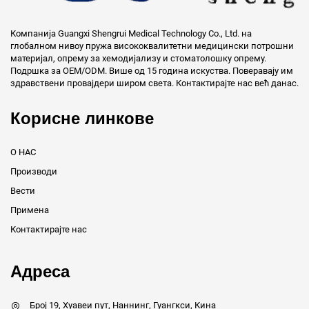
Компанија Guangxi Shengrui Medical Technology Co., Ltd. на
глобалном нивоу пружа висококвалитетни медицински потрошни
материјал, опрему за хемодијализу и стоматолошку опрему.
Подршка за OEM/ODM. Више од 15 година искуства. Поверавају им
здравствени провајдери широм света. Контактирајте нас већ данас.
Корисне линкове
О НАС
Производи
Вести
Примена
Контактирајте нас
Адреса
Број 19, Хуавеи пут, Наннинг, Гуангкси, Кина