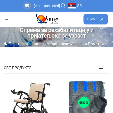
SR
[email protected]
УЗИМИ ЦИТ
Опрема за рехабилитацију и
пријатељска за узраст
Почетна страница
>
Медицински Уређаји и Паметни Уређаји
СВЕ ПРОДУКТЕ