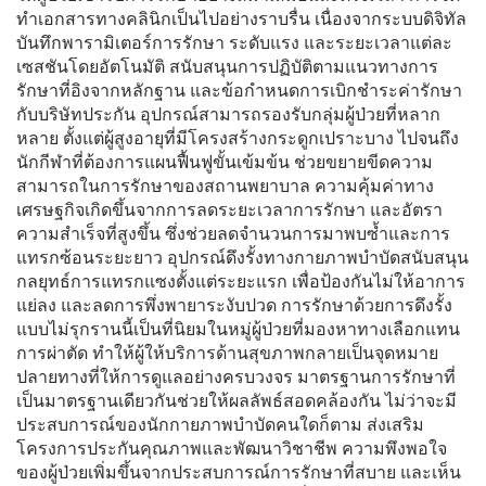
ทำเอกสารทางคลินิกเป็นไปอย่างราบรื่น เนื่องจากระบบดิจิทัล
บันทึกพารามิเตอร์การรักษา ระดับแรง และระยะเวลาแต่ละ
เซสชันโดยอัตโนมัติ สนับสนุนการปฏิบัติตามแนวทางการ
รักษาที่อิงจากหลักฐาน และข้อกำหนดการเบิกชำระค่ารักษา
กับบริษัทประกัน อุปกรณ์สามารถรองรับกลุ่มผู้ป่วยที่หลาก
หลาย ตั้งแต่ผู้สูงอายุที่มีโครงสร้างกระดูกเปราะบาง ไปจนถึง
นักกีฬาที่ต้องการแผนฟื้นฟูขั้นเข้มข้น ช่วยขยายขีดความ
สามารถในการรักษาของสถานพยาบาล ความคุ้มค่าทาง
เศรษฐกิจเกิดขึ้นจากการลดระยะเวลาการรักษา และอัตรา
ความสำเร็จที่สูงขึ้น ซึ่งช่วยลดจำนวนการมาพบซ้ำและการ
แทรกซ้อนระยะยาว อุปกรณ์ดึงรั้งทางกายภาพบำบัดสนับสนุน
กลยุทธ์การแทรกแซงตั้งแต่ระยะแรก เพื่อป้องกันไม่ให้อาการ
แย่ลง และลดการพึ่งพายาระงับปวด การรักษาด้วยการดึงรั้ง
แบบไม่รุกรานนี้เป็นที่นิยมในหมู่ผู้ป่วยที่มองหาทางเลือกแทน
การผ่าตัด ทำให้ผู้ให้บริการด้านสุขภาพกลายเป็นจุดหมาย
ปลายทางที่ให้การดูแลอย่างครบวงจร มาตรฐานการรักษาที่
เป็นมาตรฐานเดียวกันช่วยให้ผลลัพธ์สอดคล้องกัน ไม่ว่าจะมี
ประสบการณ์ของนักกายภาพบำบัดคนใดก็ตาม ส่งเสริม
โครงการประกันคุณภาพและพัฒนาวิชาชีพ ความพึงพอใจ
ของผู้ป่วยเพิ่มขึ้นจากประสบการณ์การรักษาที่สบาย และเห็น