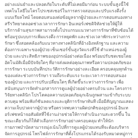
อย่างแม่นยำและปลอดภัยในระดับที่ไม่เคยมีมาก่อน ระบบขั้นสูงนี้ใช้
เทคโนโลยีไมโครโปรเซสเซอร์ในการตรวจสอบและปรับแรงดึงรั้ง
แบบเรียลไทม์ โดยตอบสนองต่อข้อมูลจากผู้ป่วยและการตอบสนองทาง
สรีรวิทยาตลอดช่วงเวลาการรักษา อินเทอร์เฟซดิจิทัลช่วยให้ผู้ให้
บริการด้านสุขภาพสามารถตั้งโปรแกรมแนวทางการรักษาที่ซับซ้อนได้
พร้อมรูปแบบการเพิ่มแรงดึง การหยุดพัก และช่วงเวลาพักระหว่างการ
รักษา ซึ่งสอดคล้องกับแนวทางทางคลินิกที่อ้างอิงหลักฐาน และความ
ต้องการเฉพาะของผู้ป่วย เซ็นเซอร์ขั้นสูงวัดแรงที่ใช้ ตำแหน่งของผู้
ป่วย และประสิทธิภาพของอุปกรณ์อย่างต่อเนื่อง พร้อมปรับชดเชยโดย
อัตโนมัติเมื่อมีปัจจัยใดๆ ที่อาจส่งผลต่อคุณภาพหรือความปลอดภัยของ
การรักษา ระบบบันทึกประวัติการรักษาอย่างละเอียด ครอบคลุมทุกด้าน
ของแต่ละช่วงการรักษา รวมถึงระดับแรง ระยะเวลา การตอบสนอง
ของผู้ป่วย และการปรับเปลี่ยนใดๆ ที่เกิดขึ้นระหว่างการรักษา เพื่อ
สนับสนุนการจัดทำเอกสารการดูแลผู้ป่วยอย่างครบถ้วน และโครงการ
วิจัยทางคลินิก โปรโตคอลความปลอดภัยฉุกเฉินถูกผสานเข้ากับระบบ
ควบคุม พร้อมฟังก์ชันลดแรงและยุติการรักษาทันที เมื่อมีสัญญาณแสดง
ความเจ็บปวดจากผู้ป่วย หรือตรวจพบความผิดปกติของอุปกรณ์ อินเท
อร์เฟซหน้าจอสัมผัสที่ใช้งานง่ายช่วยให้การดำเนินงานสะดวกขึ้น ใน
ขณะเดียวกันก็ให้ตัวเลือกการรักษาอย่างครอบคลุม ทำให้นัก
กายภาพบำบัดสามารถมุ่งเน้นไปที่การดูแลผู้ป่วยแทนที่จะต้องบริหาร
จัดการอุปกรณ์ โพรไฟล์การรักษาที่ตั้งโปรแกรมได้รองรับหมวดหมู่การ