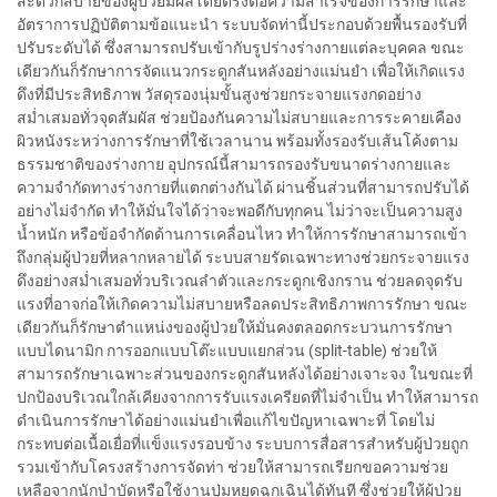
สะดวกสบายของผู้ป่วยมีผลโดยตรงต่อความสำเร็จของการรักษาและ
อัตราการปฏิบัติตามข้อแนะนำ ระบบจัดท่านี้ประกอบด้วยพื้นรองรับที่
ปรับระดับได้ ซึ่งสามารถปรับเข้ากับรูปร่างร่างกายแต่ละบุคคล ขณะ
เดียวกันก็รักษาการจัดแนวกระดูกสันหลังอย่างแม่นยำ เพื่อให้เกิดแรง
ดึงที่มีประสิทธิภาพ วัสดุรองนุ่มขั้นสูงช่วยกระจายแรงกดอย่าง
สม่ำเสมอทั่วจุดสัมผัส ช่วยป้องกันความไม่สบายและการระคายเคือง
ผิวหนังระหว่างการรักษาที่ใช้เวลานาน พร้อมทั้งรองรับเส้นโค้งตาม
ธรรมชาติของร่างกาย อุปกรณ์นี้สามารถรองรับขนาดร่างกายและ
ความจำกัดทางร่างกายที่แตกต่างกันได้ ผ่านชิ้นส่วนที่สามารถปรับได้
อย่างไม่จำกัด ทำให้มั่นใจได้ว่าจะพอดีกับทุกคน ไม่ว่าจะเป็นความสูง
น้ำหนัก หรือข้อจำกัดด้านการเคลื่อนไหว ทำให้การรักษาสามารถเข้า
ถึงกลุ่มผู้ป่วยที่หลากหลายได้ ระบบสายรัดเฉพาะทางช่วยกระจายแรง
ดึงอย่างสม่ำเสมอทั่วบริเวณลำตัวและกระดูกเชิงกราน ช่วยลดจุดรับ
แรงที่อาจก่อให้เกิดความไม่สบายหรือลดประสิทธิภาพการรักษา ขณะ
เดียวกันก็รักษาตำแหน่งของผู้ป่วยให้มั่นคงตลอดกระบวนการรักษา
แบบไดนามิก การออกแบบโต๊ะแบบแยกส่วน (split-table) ช่วยให้
สามารถรักษาเฉพาะส่วนของกระดูกสันหลังได้อย่างเจาะจง ในขณะที่
ปกป้องบริเวณใกล้เคียงจากการรับแรงเครียดที่ไม่จำเป็น ทำให้สามารถ
ดำเนินการรักษาได้อย่างแม่นยำเพื่อแก้ไขปัญหาเฉพาะที่ โดยไม่
กระทบต่อเนื้อเยื่อที่แข็งแรงรอบข้าง ระบบการสื่อสารสำหรับผู้ป่วยถูก
รวมเข้ากับโครงสร้างการจัดท่า ช่วยให้สามารถเรียกขอความช่วย
เหลือจากนักบำบัดหรือใช้งานปุ่มหยุดฉุกเฉินได้ทันที ซึ่งช่วยให้ผู้ป่วย