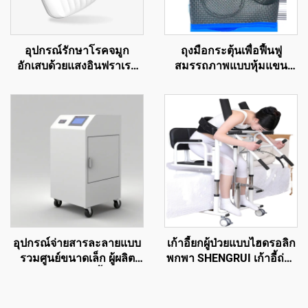
อุปกรณ์รักษาโรคจมูก
ถุงมือกระตุ้นเพื่อฟื้นฟู
อักเสบด้วยแสงอินฟราเรด
สมรรถภาพแบบหุ้มแขน
อัจฉริยะ อุปกรณ์รักษาจมูก
กลไกสำหรับผู้ป่วยหลอด
ด้วยอินฟราเรดอัตโนมัติ
เลือดสมองและสมองกระทบ
เครื่องดูแลสุขภาพโรคจมูก
กระเทือน
อักเสบอัจฉริยะ
อุปกรณ์จ่ายสารละลายแบบ
เก้าอี้ยกผู้ป่วยแบบไฮดรอลิก
รวมศูนย์ขนาดเล็ก ผู้ผลิต
พกพา SHENGRUI เก้าอี้ถ่าย
อุปกรณ์ระบบผลิตน้ำสำหรับ
โอนอเนกประสงค์ สำหรับผู้
การฟอกเลือดทางการแพทย์
สูงอายุ อุปกรณ์เพื่อความ
ปลอดภัยในห้องน้ำและช่วย