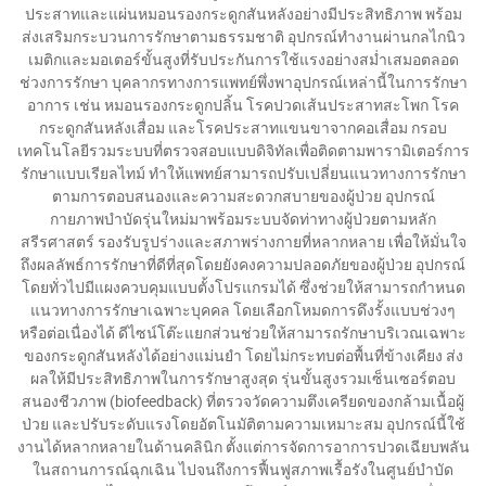
ประสาทและแผ่นหมอนรองกระดูกสันหลังอย่างมีประสิทธิภาพ พร้อม
ส่งเสริมกระบวนการรักษาตามธรรมชาติ อุปกรณ์ทำงานผ่านกลไกนิว
เมติกและมอเตอร์ขั้นสูงที่รับประกันการใช้แรงอย่างสม่ำเสมอตลอด
ช่วงการรักษา บุคลากรทางการแพทย์พึ่งพาอุปกรณ์เหล่านี้ในการรักษา
อาการ เช่น หมอนรองกระดูกปลิ้น โรคปวดเส้นประสาทสะโพก โรค
กระดูกสันหลังเสื่อม และโรคประสาทแขนขาจากคอเสื่อม กรอบ
เทคโนโลยีรวมระบบที่ตรวจสอบแบบดิจิทัลเพื่อติดตามพารามิเตอร์การ
รักษาแบบเรียลไทม์ ทำให้แพทย์สามารถปรับเปลี่ยนแนวทางการรักษา
ตามการตอบสนองและความสะดวกสบายของผู้ป่วย อุปกรณ์
กายภาพบำบัดรุ่นใหม่มาพร้อมระบบจัดท่าทางผู้ป่วยตามหลัก
สรีรศาสตร์ รองรับรูปร่างและสภาพร่างกายที่หลากหลาย เพื่อให้มั่นใจ
ถึงผลลัพธ์การรักษาที่ดีที่สุดโดยยังคงความปลอดภัยของผู้ป่วย อุปกรณ์
โดยทั่วไปมีแผงควบคุมแบบตั้งโปรแกรมได้ ซึ่งช่วยให้สามารถกำหนด
แนวทางการรักษาเฉพาะบุคคล โดยเลือกโหมดการดึงรั้งแบบช่วงๆ
หรือต่อเนื่องได้ ดีไซน์โต๊ะแยกส่วนช่วยให้สามารถรักษาบริเวณเฉพาะ
ของกระดูกสันหลังได้อย่างแม่นยำ โดยไม่กระทบต่อพื้นที่ข้างเคียง ส่ง
ผลให้มีประสิทธิภาพในการรักษาสูงสุด รุ่นขั้นสูงรวมเซ็นเซอร์ตอบ
สนองชีวภาพ (biofeedback) ที่ตรวจวัดความตึงเครียดของกล้ามเนื้อผู้
ป่วย และปรับระดับแรงโดยอัตโนมัติตามความเหมาะสม อุปกรณ์นี้ใช้
งานได้หลากหลายในด้านคลินิก ตั้งแต่การจัดการอาการปวดเฉียบพลัน
ในสถานการณ์ฉุกเฉิน ไปจนถึงการฟื้นฟูสภาพเรื้อรังในศูนย์บำบัด