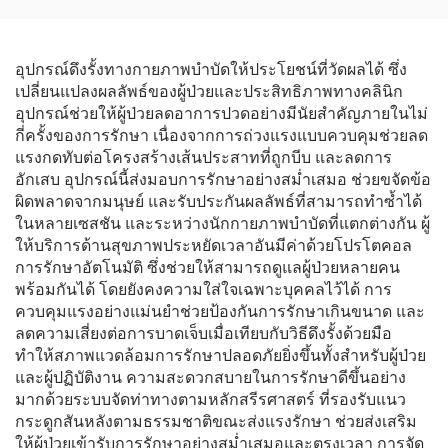
การเคลื่อนไหว
อุปกรณ์ดึงรั้งทางกายภาพบำบัดให้ประโยชน์ที่วัดผลได้ ซึ่ง
เปลี่ยนแปลงผลลัพธ์ของผู้ป่วยและประสิทธิภาพทางคลินิก
อุปกรณ์ช่วยให้ผู้ป่วยลดอาการปวดอย่างมีนัยสำคัญภายในไม่
กี่ครั้งของการรักษา เนื่องจากการถ่วงแรงแบบควบคุมช่วยลด
แรงกดทับต่อโครงสร้างเส้นประสาทที่ถูกบีบ และลดการ
อักเสบ อุปกรณ์นี้ส่งมอบการรักษาอย่างสม่ำเสมอ ช่วยขจัดข้อ
ผิดพลาดจากมนุษย์ และรับประกันผลลัพธ์ที่สามารถทำซ้ำได้
ในหลายเซสชัน และระหว่างนักกายภาพบำบัดที่แตกต่างกัน ผู้
ให้บริการด้านสุขภาพประหยัดเวลาอันมีค่าด้วยโปรโตคอล
การรักษาอัตโนมัติ ซึ่งช่วยให้สามารถดูแลผู้ป่วยหลายคน
พร้อมกันได้ โดยยังคงความใส่ใจเฉพาะบุคคลไว้ได้ การ
ควบคุมแรงอย่างแม่นยำช่วยป้องกันการรักษาเกินขนาด และ
ลดความเสี่ยงต่อการบาดเจ็บเมื่อเทียบกับวิธีดึงรั้งด้วยมือ
ทำให้สภาพแวดล้อมการรักษาปลอดภัยยิ่งขึ้นทั้งสำหรับผู้ป่วย
และผู้ปฏิบัติงาน ความสะดวกสบายในการรักษาดีขึ้นอย่าง
มากด้วยระบบจัดท่าทางตามหลักสรีรศาสตร์ ที่รองรับแนว
กระดูกสันหลังตามธรรมชาติขณะส่งแรงรักษา ช่วยส่งเสริม
ให้ผู้ป่วยเข้ารับการรักษาอย่างสม่ำเสมอและตรงเวลา การจัด