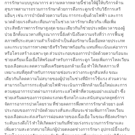
การรักษาแบบบูรณาการ ความหลากหลายนี้ช่วยให้ผู้ให้บริการด้าน
สุขภาพสามารถรวมการรักษาด้วยการดึงกระดูกเข้ากับวิธีการเสริ
มอื่นๆ เช่น การบำบัดด้วยความร้อน การกระตุ้นด้วยไฟฟ้า และการ
นวดด้วยแรงสั่นสะเทือนภายในช่วงเวลารักษาเดียวกัน เพื่อเพิ่ม
ประสิทธิภาพการรักษาสูงสุด ขณะเดียวกันก็ช่วยประหยัดเวลาของผู้
ป่วย อีกทั้งแนวทางที่บูรณาการนี้ยังคำนึงถึงความจริงที่ว่า การฟื้นฟู
สภาพที่ประสบความสำเร็จมักจำเป็นต้องรักษาเนื้อเยื่อหลายประเภท
และกระบวนการทางพยาธิสรีรวิทยาพร้อมกัน แทนที่จะเน้นแค่อาการ
หรือโครงสร้างเฉพาะจุด ส่วนประกอบของการบำบัดด้วยความร้อนจะ
ช่วยเตรียมเนื้อเยื่อให้พร้อมสำหรับการดึงกระดูก โดยเพิ่มการไหลเวียน
ของเลือดและลดความตึงเครียดของกล้ามเนื้อ ทำให้เกิดสภาวะที่
เหมาะสมที่สุดสำหรับการขยายช่องระหว่างกระดูกสันหลัง ขณะ
เดียวกันก็ลดความไม่สบายของผู้ป่วยในช่วงที่มีการใช้แรง ส่วนความ
สามารถในการกระตุ้นด้วยไฟฟ้าจะเน้นการฝึกกล้ามเนื้อใหม่และการ
ควบคุมอาการปวดผ่านการส่งกระแสไฟฟ้าที่ควบคุมอย่างแม่นยำ ซึ่ง
ช่วยเสริมผลของการปลดแรงกดเชิงกลไก และสนับสนุนกลยุทธ์การ
จัดการอาการปวดโดยรวม ที่ช่วยลดการพึ่งพาการรักษาด้วยยา องค์
ประกอบของการบำบัดด้วยแรงสั่นสะเทือนจะช่วยเพิ่มการไหลเวียน
ของเลือดและส่งเสริมการผ่อนคลายของเนื้อเยื่อ ในขณะที่ยังคงรักษา
ระดับแรงดึงไว้ ทำให้เกิดผลร่วมกันที่ช่วยเร่งกระบวนการรักษาและ
เพิ่มความสะดวกสบายให้แก่ผู้ป่วยตลอดช่วงการรักษา อุปกรณ์นี้รองรับ