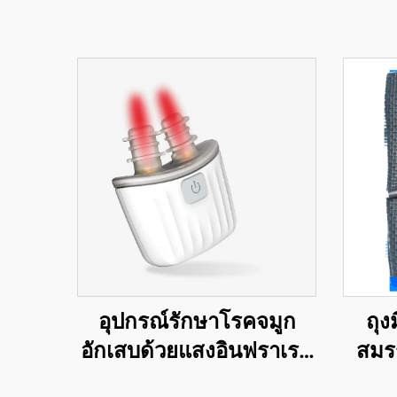
อุปกรณ์รักษาโรคจมูก
ถุง
อักเสบด้วยแสงอินฟราเรด
สมร
อัจฉริยะ อุปกรณ์รักษา
กลไก