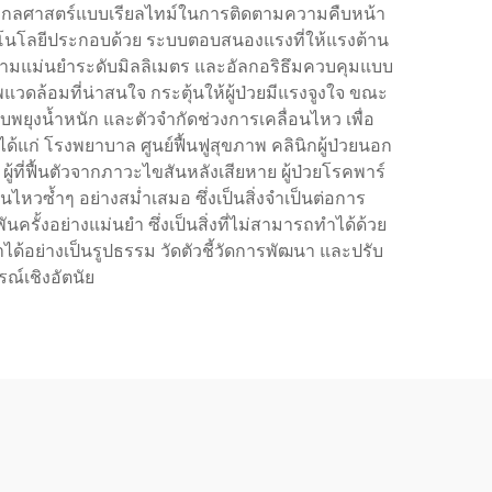
์ชีวกลศาสตร์แบบเรียลไทม์ในการติดตามความคืบหน้า
คโนโลยีประกอบด้วย ระบบตอบสนองแรงที่ให้แรงต้าน
ามแม่นยำระดับมิลลิเมตร และอัลกอริธึมควบคุมแบบ
วดล้อมที่น่าสนใจ กระตุ้นให้ผู้ป่วยมีแรงจูงใจ ขณะ
บพยุงน้ำหนัก และตัวจำกัดช่วงการเคลื่อนไหว เพื่อ
ก่ โรงพยาบาล ศูนย์ฟื้นฟูสุขภาพ คลินิกผู้ป่วยนอก
่ฟื้นตัวจากภาวะไขสันหลังเสียหาย ผู้ป่วยโรคพาร์
นไหวซ้ำๆ อย่างสม่ำเสมอ ซึ่งเป็นสิ่งจำเป็นต่อการ
ั้งอย่างแม่นยำ ซึ่งเป็นสิ่งที่ไม่สามารถทำได้ด้วย
้อย่างเป็นรูปธรรม วัดตัวชี้วัดการพัฒนา และปรับ
์เชิงอัตนัย