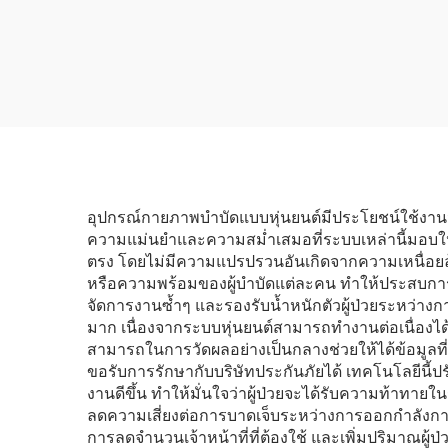
จมูกด้วยอินฟราเรด
เล
อัตโนมัติ เครื่องดูแล
สุขภาพโรคจมูกอักเสบ
อัจฉริยะ
อุปกรณ์กายภาพบำบัดแบบหุ่นยนต์มีประโยชน์ใช้งานจร
ความแม่นยำและความสม่ำเสมอที่ระบบเหล่านี้มอบให้น
ตรง โดยไม่มีความแปรปรวนอันเกิดจากความเหนื่อยล้าห
หรือความพร้อมของผู้บำบัดแต่ละคน ทำให้ประสบกา
จัดการงานซ้ำๆ และรองรับน้ำหนักตัวผู้ป่วยระหว่างก
มาก เนื่องจากระบบหุ่นยนต์สามารถทำงานต่อเนื่องได้
สามารถในการวัดผลอย่างเป็นกลางช่วยให้ได้ข้อมูลที
ขอรับการรักษากับบริษัทประกันภัยได้ เทคโนโลยีนี้ป
งานดีขึ้น ทำให้มั่นใจว่าผู้ป่วยจะได้รับความท้าทา
ลดความเสี่ยงต่อการบาดเจ็บระหว่างการออกกำลังกาย 
การลดจำนวนเจ้าหน้าที่ที่ต้องใช้ และเพิ่มปริมาณผู้ป