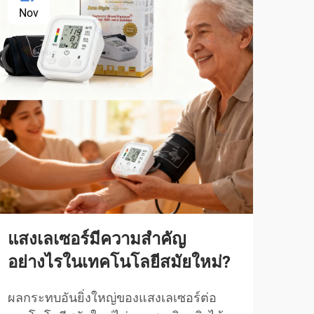
Nov
No
แสง
แม
อย่
แสงเลเซอร์มีความสำคัญ
ในช่
สมัย
อย่างไรในเทคโนโลยีสมัยใหม่?
บำบั
ดูเพิ่
วิธี
ผลกระทบอันยิ่งใหญ่ของแสงเลเซอร์ต่อ