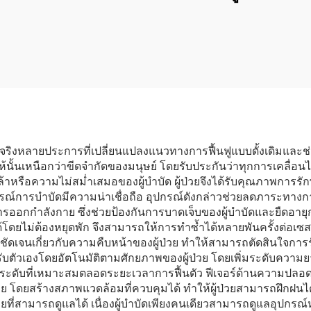
ือดสมองและสมอง
แบบมีล้อ ช่วยในกา
กระทบกระเทือน
สำหรับผู้พิการ ซื้อ
จากแหล่งผลิต
ิงหลายประการที่เปลี่ยนแปลงแนวทางการฟื้นฟูแบบดั้งเดิมและช่วย
ั้นเหนือกว่าขีดจำกัดของมนุษย์ โดยรับประกันว่าทุกการเคลื่อนไ
รือความไม่สม่ำเสมอของผู้บำบัด ผู้ป่วยจึงได้รับคุณภาพการรักษา
รณ์การบำบัดมีความน่าเชื่อถือ อุปกรณ์ดังกล่าวช่วยลดภาระทา
ารออกกำลังกาย ซึ่งช่วยป้องกันการบาดเจ็บของผู้บำบัดและยืดอาย
โดยไม่ต้องหยุดพัก จึงสามารถให้การทำซ้ำได้หลายพันครั้งต่อเซส
่ชัดเจนเกี่ยวกับความคืบหน้าของผู้ป่วย ทำให้สามารถตัดสินใจก
รับตัวเองโดยอัตโนมัติตามศักยภาพของผู้ป่วย โดยเพิ่มระดับความ
ยในระดับที่เหมาะสมตลอดระยะเวลาการฟื้นตัว ฟีเจอร์ด้านความปลอด
โดยสร้างสภาพแวดล้อมที่ควบคุมได้ ทำให้ผู้ป่วยสามารถฝึกฝนได้อ
่วยที่สามารถดูแลได้ เนื่องผู้บำบัดเพียงคนเดียวสามารถดูแลอุปกรณ์