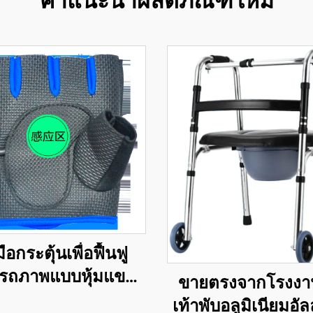
คำแนะนำผลิตภัณฑ์ใหม่
มือกระตุ้นเพื่อฟื้นฟู
รถภาพแบบหุ้มแขน
ขายตรงจากโรงงาน
สำหรับผู้ป่วยหลอด
เท้าพับอลูมิเนียมอั