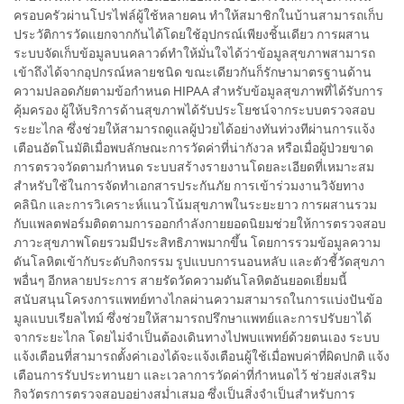
ครอบครัวผ่านโปรไฟล์ผู้ใช้หลายคน ทำให้สมาชิกในบ้านสามารถเก็บ
ประวัติการวัดแยกจากกันได้โดยใช้อุปกรณ์เพียงชิ้นเดียว การผสาน
ระบบจัดเก็บข้อมูลบนคลาวด์ทำให้มั่นใจได้ว่าข้อมูลสุขภาพสามารถ
เข้าถึงได้จากอุปกรณ์หลายชนิด ขณะเดียวกันก็รักษามาตรฐานด้าน
ความปลอดภัยตามข้อกำหนด HIPAA สำหรับข้อมูลสุขภาพที่ได้รับการ
คุ้มครอง ผู้ให้บริการด้านสุขภาพได้รับประโยชน์จากระบบตรวจสอบ
ระยะไกล ซึ่งช่วยให้สามารถดูแลผู้ป่วยได้อย่างทันท่วงทีผ่านการแจ้ง
เตือนอัตโนมัติเมื่อพบลักษณะการวัดค่าที่น่ากังวล หรือเมื่อผู้ป่วยขาด
การตรวจวัดตามกำหนด ระบบสร้างรายงานโดยละเอียดที่เหมาะสม
สำหรับใช้ในการจัดทำเอกสารประกันภัย การเข้าร่วมงานวิจัยทาง
คลินิก และการวิเคราะห์แนวโน้มสุขภาพในระยะยาว การผสานรวม
กับแพลตฟอร์มติดตามการออกกำลังกายยอดนิยมช่วยให้การตรวจสอบ
ภาวะสุขภาพโดยรวมมีประสิทธิภาพมากขึ้น โดยการรวมข้อมูลความ
ดันโลหิตเข้ากับระดับกิจกรรม รูปแบบการนอนหลับ และตัวชี้วัดสุขภา
พอื่นๆ อีกหลายประการ สายรัดวัดความดันโลหิตอันยอดเยี่ยมนี้
สนับสนุนโครงการแพทย์ทางไกลผ่านความสามารถในการแบ่งปันข้อ
มูลแบบเรียลไทม์ ซึ่งช่วยให้สามารถปรึกษาแพทย์และการปรับยาได้
จากระยะไกล โดยไม่จำเป็นต้องเดินทางไปพบแพทย์ด้วยตนเอง ระบบ
แจ้งเตือนที่สามารถตั้งค่าเองได้จะแจ้งเตือนผู้ใช้เมื่อพบค่าที่ผิดปกติ แจ้ง
เตือนการรับประทานยา และเวลาการวัดค่าที่กำหนดไว้ ช่วยส่งเสริม
กิจวัตรการตรวจสอบอย่างสม่ำเสมอ ซึ่งเป็นสิ่งจำเป็นสำหรับการ