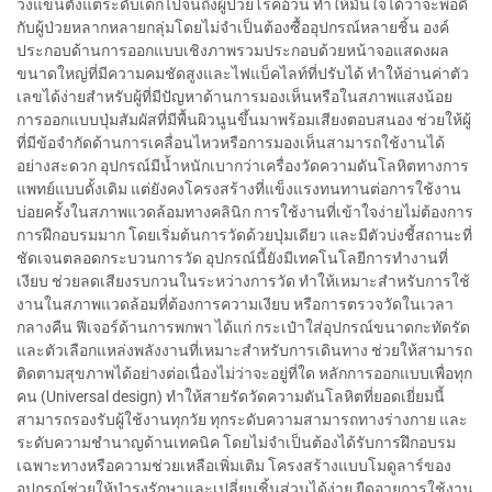
วงแขนตั้งแต่ระดับเด็กไปจนถึงผู้ป่วยโรคอ้วน ทำให้มั่นใจได้ว่าจะพอดี
กับผู้ป่วยหลากหลายกลุ่มโดยไม่จำเป็นต้องซื้ออุปกรณ์หลายชิ้น องค์
ประกอบด้านการออกแบบเชิงภาพรวมประกอบด้วยหน้าจอแสดงผล
ขนาดใหญ่ที่มีความคมชัดสูงและไฟแบ็คไลท์ที่ปรับได้ ทำให้อ่านค่าตัว
เลขได้ง่ายสำหรับผู้ที่มีปัญหาด้านการมองเห็นหรือในสภาพแสงน้อย
การออกแบบปุ่มสัมผัสที่มีพื้นผิวนูนขึ้นมาพร้อมเสียงตอบสนอง ช่วยให้ผู้
ที่มีข้อจำกัดด้านการเคลื่อนไหวหรือการมองเห็นสามารถใช้งานได้
อย่างสะดวก อุปกรณ์มีน้ำหนักเบากว่าเครื่องวัดความดันโลหิตทางการ
แพทย์แบบดั้งเดิม แต่ยังคงโครงสร้างที่แข็งแรงทนทานต่อการใช้งาน
บ่อยครั้งในสภาพแวดล้อมทางคลินิก การใช้งานที่เข้าใจง่ายไม่ต้องการ
การฝึกอบรมมาก โดยเริ่มต้นการวัดด้วยปุ่มเดียว และมีตัวบ่งชี้สถานะที่
ชัดเจนตลอดกระบวนการวัด อุปกรณ์นี้ยังมีเทคโนโลยีการทำงานที่
เงียบ ช่วยลดเสียงรบกวนในระหว่างการวัด ทำให้เหมาะสำหรับการใช้
งานในสภาพแวดล้อมที่ต้องการความเงียบ หรือการตรวจวัดในเวลา
กลางคืน ฟีเจอร์ด้านการพกพา ได้แก่ กระเป๋าใส่อุปกรณ์ขนาดกะทัดรัด
และตัวเลือกแหล่งพลังงานที่เหมาะสำหรับการเดินทาง ช่วยให้สามารถ
ติดตามสุขภาพได้อย่างต่อเนื่องไม่ว่าจะอยู่ที่ใด หลักการออกแบบเพื่อทุก
คน (Universal design) ทำให้สายรัดวัดความดันโลหิตที่ยอดเยี่ยมนี้
สามารถรองรับผู้ใช้งานทุกวัย ทุกระดับความสามารถทางร่างกาย และ
ระดับความชำนาญด้านเทคนิค โดยไม่จำเป็นต้องได้รับการฝึกอบรม
เฉพาะทางหรือความช่วยเหลือเพิ่มเติม โครงสร้างแบบโมดูลาร์ของ
อุปกรณ์ช่วยให้บำรุงรักษาและเปลี่ยนชิ้นส่วนได้ง่าย ยืดอายุการใช้งาน