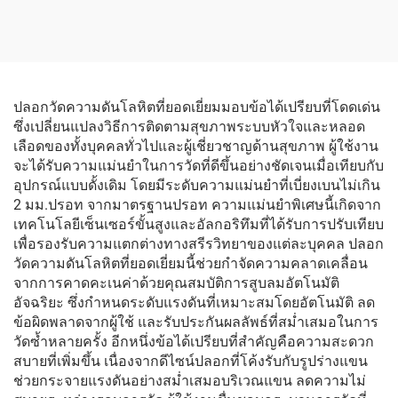
ล้อ ช่วยในการเดินสำหรับผู้
วัดความดันโลหิตแบบพัน
พิการ ซื้อโดยตรงจากแหล่ง
แขน
ผลิต
ปลอกวัดความดันโลหิตที่ยอดเยี่ยมมอบข้อได้เปรียบที่โดดเด่น
ซึ่งเปลี่ยนแปลงวิธีการติดตามสุขภาพระบบหัวใจและหลอด
เลือดของทั้งบุคคลทั่วไปและผู้เชี่ยวชาญด้านสุขภาพ ผู้ใช้งาน
จะได้รับความแม่นยำในการวัดที่ดีขึ้นอย่างชัดเจนเมื่อเทียบกับ
อุปกรณ์แบบดั้งเดิม โดยมีระดับความแม่นยำที่เบี่ยงเบนไม่เกิน
2 มม.ปรอท จากมาตรฐานปรอท ความแม่นยำพิเศษนี้เกิดจาก
เทคโนโลยีเซ็นเซอร์ขั้นสูงและอัลกอริทึมที่ได้รับการปรับเทียบ
เพื่อรองรับความแตกต่างทางสรีรวิทยาของแต่ละบุคคล ปลอก
วัดความดันโลหิตที่ยอดเยี่ยมนี้ช่วยกำจัดความคลาดเคลื่อน
จากการคาดคะเนค่าด้วยคุณสมบัติการสูบลมอัตโนมัติ
อัจฉริยะ ซึ่งกำหนดระดับแรงดันที่เหมาะสมโดยอัตโนมัติ ลด
ข้อผิดพลาดจากผู้ใช้ และรับประกันผลลัพธ์ที่สม่ำเสมอในการ
วัดซ้ำหลายครั้ง อีกหนึ่งข้อได้เปรียบที่สำคัญคือความสะดวก
สบายที่เพิ่มขึ้น เนื่องจากดีไซน์ปลอกที่โค้งรับกับรูปร่างแขน
ช่วยกระจายแรงดันอย่างสม่ำเสมอบริเวณแขน ลดความไม่