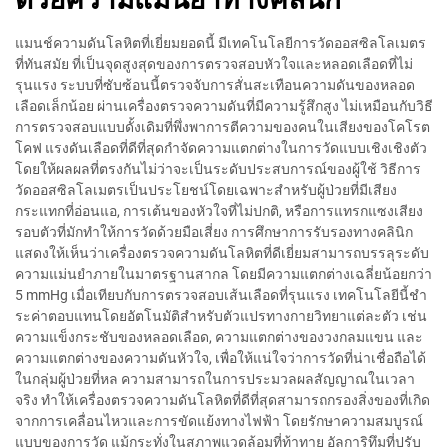
แมนช์ความดันโลหิตที่เยี่ยมยอดนี้ มีเทคโนโลยีการวัดออสซิลโลเมตร
ที่ทันสมัย ที่เป็นจุดสูงสุดของการตรวจสอบหัวใจและหลอดเลือดที่ไม่
รุนแรง ระบบที่ซับซ้อนนี้ตรวจจับการสั่นสะเทือนความดันของหลอด
เลือดเล็กน้อย ผ่านเครื่องตรวจความดันที่มีความรู้สึกสูง ไม่เหมือนกับวิธี
การตรวจสอบแบบดั้งเดิมที่พึ่งพาการตีความของคนในเสียงของโคโรต
โคฟ แรงดันเลือดที่ดีที่สุดกําจัดความแตกต่างในการวัดแบบเชิงเชิงตัว
โดยให้ผลผลที่ตรงกันไม่ว่าจะเป็นระดับประสบการณ์ของผู้ใช้ วิธีการ
วัดออสซิลโลเมตรเป็นประโยชน์โดยเฉพาะสําหรับผู้ป่วยที่มีเสียง
กระแทกที่อ่อนแอ, การเต้นของหัวใจที่ไม่ปกติ, หรือการแทรกแซงเสียง
รอบตัวที่มักทําให้การวัดด้วยมือเสี่ยง การศึกษาการรับรองทางคลินิก
แสดงให้เห็นว่าเครื่องตรวจความดันโลหิตที่ดีเยี่ยมสามารถบรรลุระดับ
ความแม่นยําภายในมาตรฐานสากล โดยมีความแตกต่างเฉลี่ยน้อยกว่า
5 mmHg เมื่อเทียบกับการตรวจสอบเส้นเลือดที่รุนแรง เทคโนโลยีนี้ชํา
ระค่าตอบแทนโดยอัตโนมัติสําหรับตัวแปรทางกายวิทยาแต่ละตัว เช่น
ความแข็งกระชับของหลอดเลือด, ความแตกต่างของวงกลมแขน และ
ความแตกต่างของความดันหัวใจ, เพื่อให้แน่ใจว่าการวัดที่น่าเชื่อถือได้
ในกลุ่มผู้ป่วยที่หล ความสามารถในการประมวลผลสัญญาณในเวลา
จริง ทําให้เครื่องตรวจความดันโลหิตที่ดีที่สุดสามารถกรองสิ่งของที่เกิด
จากการเคลื่อนไหวและการขัดแย้งทางไฟฟ้า โดยรักษาความสมบูรณ์
แบบของการวัด แม้กระทั่งในสภาพแวดล้อมที่ท้าทาย อัลการิทึมที่ปรับ