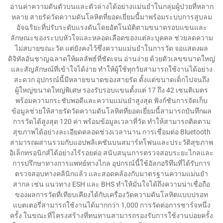
อ่านค่าความดันตัวบนและตัวล่างได้อย่างแม่นยำในกลุ่มผู้ป่วยที่หลาก
หลาย สายรัดวัดความดันโลหิตที่ยอดเยี่ยมนี้มาพร้อมระบบการสูบลม
อัจฉริยะที่ปรับระดับแรงดันโดยอัตโนมัติตามขนาดรอบแขนและ
ลักษณะของระบบหัวใจและหลอดเลือดของแต่ละบุคคล ช่วยลดความ
ไม่สบายขณะวัด แต่ยังคงไว้ซึ่งความแม่นยำในการวัด จอแสดงผล
ดิจิทัลอันชาญฉลาดให้ผลลัพธ์ที่ชัดเจน อ่านง่าย ด้วยตัวเลขขนาดใหญ่
และสัญลักษณ์ที่เข้าใจได้ง่าย ทำให้ผู้ใช้ทุกวัยสามารถใช้งานได้อย่าง
สะดวก อุปกรณ์นี้มีหลายขนาดของสายรัด ตั้งแต่ขนาดเด็กไปจนถึง
ผู้ใหญ่ขนาดใหญ่พิเศษ รองรับรอบแขนตั้งแต่ 17 ถึง 42 เซนติเมตร
พร้อมความกระชับพอดีและความแม่นยำสูงสุด ฟังก์ชันการจัดเก็บ
ข้อมูลช่วยให้สายรัดวัดความดันโลหิตที่ยอดเยี่ยมนี้สามารถบันทึกผล
การวัดได้สูงสุด 120 ค่า พร้อมข้อมูลเวลาที่วัด ทำให้สามารถติดตาม
สุขภาพได้อย่างละเอียดตลอดช่วงเวลานาน การเชื่อมต่อ Bluetooth
สามารถผสานรวมกับแอปพลิเคชันบนสมาร์ทโฟนและประวัติสุขภาพ
อิเล็กทรอนิกส์ได้อย่างไร้รอยต่อ สนับสนุนการตรวจสอบระยะไกลและ
การปรึกษาทางการแพทย์ทางไกล อุปกรณ์นี้ใช้อัลกอริทึมที่ได้รับการ
ตรวจสอบทางคลินิกแล้ว และสอดคล้องกับมาตรฐานความแม่นยำ
สากล เช่น แนวทาง ESH และ BHS ทำให้มั่นใจได้ถึงความน่าเชื่อถือ
ของผลการวัดที่เทียบเคียงได้กับเครื่องวัดความดันโลหิตแบบปรอท
แบตเตอรี่สามารถใช้งานได้มากกว่า 1,000 การวัดต่อการชาร์จหนึ่ง
ครั้ง ในขณะที่โครงสร้างที่ทนทานสามารถรองรับการใช้งานบ่อยครั้ง