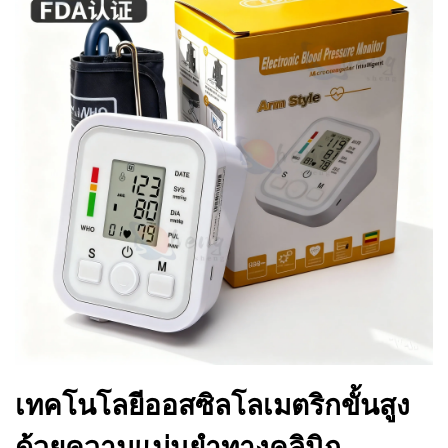
เทคโนโลยีออสซิลโลเมตริกขั้นสูง
ด้วยความแม่นยำทางคลินิก