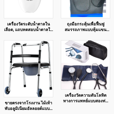
เครื่องวัดระดับน้ำตาลใน
ถุงมือกระตุ้นเพื่อฟื้นฟู
เลือด, แถบทดสอบน้ำตาลใน
สมรรถภาพแบบหุ้มแขน
เลือดสำหรับผู้สูงอายุ, เข็ม
กลไกสำหรับผู้ป่วยหลอด
เจาะปลายนิ้ว G058, ชุด
เลือดสมองและสมองกระทบ
ตรวจโรคเบาหวาน
กระเทือน
เครื่องวัดความดันโลหิต
ทางการแพทย์แบบสองท่อ
ขายตรงจากโรงงาน ไม้เท้า
สองหัวพร้อมหูฟังสโตก
พับอลูมิเนียมอัลลอยด์แบบมี
อุปกรณ์แบบใช้ไฟฟ้าสายรัด