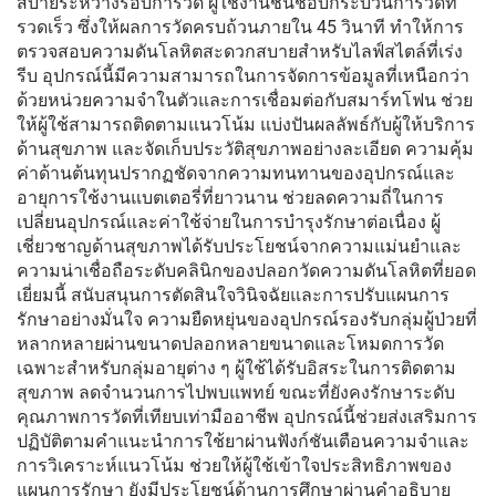
สบายระหว่างรอบการวัด ผู้ใช้งานชื่นชอบกระบวนการวัดที่
รวดเร็ว ซึ่งให้ผลการวัดครบถ้วนภายใน 45 วินาที ทำให้การ
ตรวจสอบความดันโลหิตสะดวกสบายสำหรับไลฟ์สไตล์ที่เร่ง
รีบ อุปกรณ์นี้มีความสามารถในการจัดการข้อมูลที่เหนือกว่า
ด้วยหน่วยความจำในตัวและการเชื่อมต่อกับสมาร์ทโฟน ช่วย
ให้ผู้ใช้สามารถติดตามแนวโน้ม แบ่งปันผลลัพธ์กับผู้ให้บริการ
ด้านสุขภาพ และจัดเก็บประวัติสุขภาพอย่างละเอียด ความคุ้ม
ค่าด้านต้นทุนปรากฏชัดจากความทนทานของอุปกรณ์และ
อายุการใช้งานแบตเตอรี่ที่ยาวนาน ช่วยลดความถี่ในการ
เปลี่ยนอุปกรณ์และค่าใช้จ่ายในการบำรุงรักษาต่อเนื่อง ผู้
เชี่ยวชาญด้านสุขภาพได้รับประโยชน์จากความแม่นยำและ
ความน่าเชื่อถือระดับคลินิกของปลอกวัดความดันโลหิตที่ยอด
เยี่ยมนี้ สนับสนุนการตัดสินใจวินิจฉัยและการปรับแผนการ
รักษาอย่างมั่นใจ ความยืดหยุ่นของอุปกรณ์รองรับกลุ่มผู้ป่วยที่
หลากหลายผ่านขนาดปลอกหลายขนาดและโหมดการวัด
เฉพาะสำหรับกลุ่มอายุต่าง ๆ ผู้ใช้ได้รับอิสระในการติดตาม
สุขภาพ ลดจำนวนการไปพบแพทย์ ขณะที่ยังคงรักษาระดับ
คุณภาพการวัดที่เทียบเท่ามืออาชีพ อุปกรณ์นี้ช่วยส่งเสริมการ
ปฏิบัติตามคำแนะนำการใช้ยาผ่านฟังก์ชันเตือนความจำและ
การวิเคราะห์แนวโน้ม ช่วยให้ผู้ใช้เข้าใจประสิทธิภาพของ
แผนการรักษา ยังมีประโยชน์ด้านการศึกษาผ่านคำอธิบาย