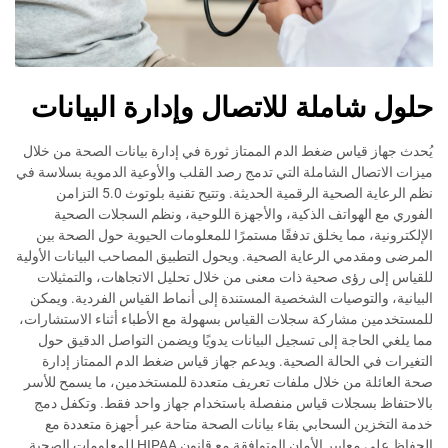
حلول شاملة للاتصال وإدارة البيانات
يُحدث جهاز قياس ضغط الدم الممتاز ثورة في إدارة بيانات الصحة من خلال
ميزات الاتصال الشاملة التي تدمج رصد القلب والأوعية الدموية بسلاسة في
نظم الرعاية الصحية الرقمية الحديثة. وتتيح تقنية بلوتوث 5.0 التزامن
الفوري مع الهواتف الذكية، والأجهزة اللوحية، ونظم السجلات الصحية
الإلكترونية، مما يخلق تدفقًا مستمرًا للمعلومات الحيوية حول الصحة بين
المرضى ومقدمي الرعاية الصحية. ويحول التطبيق المصاحب البيانات الأولية
للقياس إلى رؤى صحية ذات معنى من خلال تحليل الاتجاهات، والتمثيلات
البيانية، والتوصيات الشخصية المستندة إلى أنماط القياس الفردية. ويمكن
للمستخدمين مشاركة سجلات القياس بسهولة مع الأطباء أثناء الاستشارات،
مما يلغي الحاجة إلى تسجيل البيانات يدويًا ويضمن التواصل الدقيق حول
التغيرات في الحالة الصحية. ويدعم جهاز قياس ضغط الدم الممتاز إدارة
صحة العائلة من خلال ملفات تعريف متعددة للمستخدمين، ما يسمح للأسر
بالاحتفاظ بسجلات قياس منفصلة باستخدام جهاز واحد فقط. وتكفل دمج
خدمة التخزين السحابي بقاء بيانات الصحة متاحة عبر أجهزة متعددة مع
الحفاظ على معايير الأمان المتوافقة مع قانون HIPAA للمعلومات الصحية