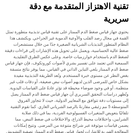
تقنية الاهتزاز المتقدمة مع دقة
سريرية
يحتوي جهاز قياس ضغط الدم الممتاز على تقنية قياس تذبذبية متطورة تمثل
القمة في مجال رصد القلب والأوعية الدموية غير الجراحي. ويكتشف هذا
النظام المتطور التذبذبات الشريانية الصغيرة جدًا من خلال مستشعرات
ضغط عالية الحساسية، ويعمل على تحويل هذه الإشارات إلى قراءات دقيقة
لضغط الدم باستخدام خوارزميات خاصة. وعلى عكس الطرق التقليدية
السمعية التي تعتمد على تفسير بشري لأصوات كوروتكوف، فإن جهاز قياس
ضغط الدم الممتاز يلغي التباين الذاتي في القياس، مما يوفر نتائج متسقة
بغض النظر عن مستوى خبرة المستخدم. وتُعد الطريقة التذبذبية مفيدة
بشكل خاص للمرضى الذين لديهم أصوات نبض ضعيفة، أو دقات قلب غير
منتظمة، أو في وجود ضوضاء محيطة قد تؤثر عادةً على القياسات اليدوية.
وتُظهر دراسات التحقق السريري أن جهاز قياس ضغط الدم الممتاز يصل
إلى مستويات دقة تتوافق مع المعايير الدولية، حيث لا تتجاوز الفروق
المتوسطة 5 مم زئبقي مقارنةً بالرصد الشرياني الغازي. كما تقوم التقنية
تلقائيًا بتعويض المتغيرات الفسيولوجية الفردية، بما في ذلك صلابة
الشرايين، واختلافات محيط الذراع، والاختلافات في ضغط النبض، مما
يضمن قياسات موثوقة عبر شرائح متنوعة من المرضى. وتتيح إمكانات
المعالجة الفورية للإشارات لجهاز قياس ضغط الدم الممتاز تصفية التشويش