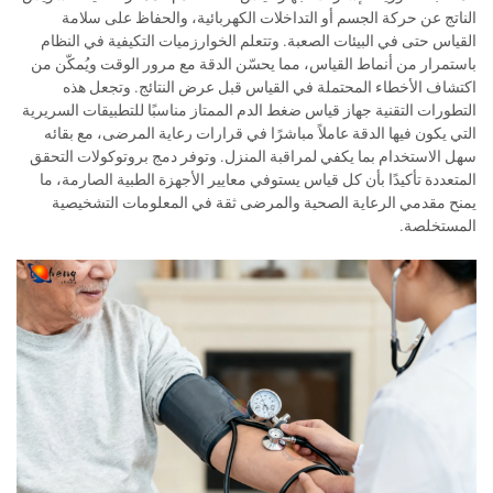
الناتج عن حركة الجسم أو التداخلات الكهربائية، والحفاظ على سلامة
القياس حتى في البيئات الصعبة. وتتعلم الخوارزميات التكيفية في النظام
باستمرار من أنماط القياس، مما يحسّن الدقة مع مرور الوقت ويُمكّن من
اكتشاف الأخطاء المحتملة في القياس قبل عرض النتائج. وتجعل هذه
التطورات التقنية جهاز قياس ضغط الدم الممتاز مناسبًا للتطبيقات السريرية
التي يكون فيها الدقة عاملاً مباشرًا في قرارات رعاية المرضى، مع بقائه
سهل الاستخدام بما يكفي لمراقبة المنزل. وتوفر دمج بروتوكولات التحقق
المتعددة تأكيدًا بأن كل قياس يستوفي معايير الأجهزة الطبية الصارمة، ما
يمنح مقدمي الرعاية الصحية والمرضى ثقة في المعلومات التشخيصية
المستخلصة.