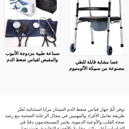
السكري
سماعة طبية مزدوجة الأنبوب
والمقبض لقياس ضغط الدم
عصا مشاية قابلة للطي
مع مصدر طاقة كهربائية
مصنوعة من سبيكة الألومنيوم
وحزام يدوي لقياس الضغط
ومزودة بعجلات، أدوات
من نوع الذراع
مساعدة للمشي لذوي
الاحتياجات الخاصة، بيع مباشر
من المصنع
توفر كُمّ جهاز قياس ضغط الدم الممتاز مزايا استثنائية تُغيّر
طريقة تعامل الأفراد والمهنيين في مجال الرعاية الصحية مع رصد
صحة القلب والأوعية الدموية. يختبر المستخدمون دقةً في
القياسات أعلى بكثير مقارنةً بالأجهزة التقليدية، حيث تصل