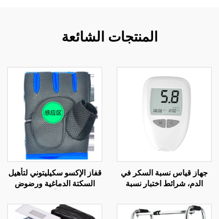
المنتجات الشائعة
جهاز قياس نسبة السكر في
قفاز الإكسو سكيليتوني لتأهيل
الدم، شرائط اختبار نسبة
السكتة الدماغية ورضوض
السكر في الدم لكبار السن،
الرأس
إبرة وخز الإصبع G058،
مجموعة اختبار مرض