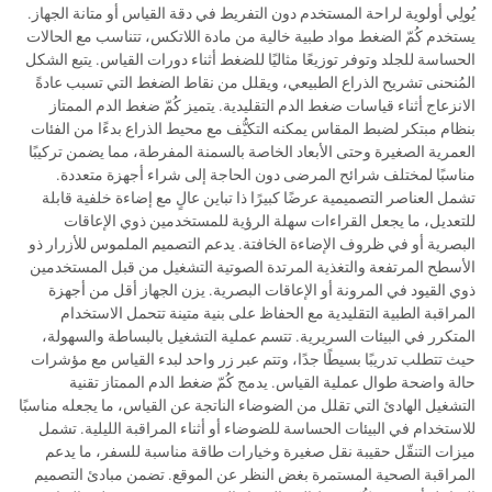
يُولِي أولوية لراحة المستخدم دون التفريط في دقة القياس أو متانة الجهاز.
يستخدم كُمّ الضغط مواد طبية خالية من مادة اللاتكس، تتناسب مع الحالات
الحساسة للجلد وتوفر توزيعًا مثاليًا للضغط أثناء دورات القياس. يتبع الشكل
المُنحنى تشريح الذراع الطبيعي، ويقلل من نقاط الضغط التي تسبب عادةً
الانزعاج أثناء قياسات ضغط الدم التقليدية. يتميز كُمّ ضغط الدم الممتاز
بنظام مبتكر لضبط المقاس يمكنه التكيُّف مع محيط الذراع بدءًا من الفئات
العمرية الصغيرة وحتى الأبعاد الخاصة بالسمنة المفرطة، مما يضمن تركيبًا
مناسبًا لمختلف شرائح المرضى دون الحاجة إلى شراء أجهزة متعددة.
تشمل العناصر التصميمية عرضًا كبيرًا ذا تباين عالٍ مع إضاءة خلفية قابلة
للتعديل، ما يجعل القراءات سهلة الرؤية للمستخدمين ذوي الإعاقات
البصرية أو في ظروف الإضاءة الخافتة. يدعم التصميم الملموس للأزرار ذو
الأسطح المرتفعة والتغذية المرتدة الصوتية التشغيل من قبل المستخدمين
ذوي القيود في المرونة أو الإعاقات البصرية. يزن الجهاز أقل من أجهزة
المراقبة الطبية التقليدية مع الحفاظ على بنية متينة تتحمل الاستخدام
المتكرر في البيئات السريرية. تتسم عملية التشغيل بالبساطة والسهولة،
حيث تتطلب تدريبًا بسيطًا جدًا، وتتم عبر زر واحد لبدء القياس مع مؤشرات
حالة واضحة طوال عملية القياس. يدمج كُمّ ضغط الدم الممتاز تقنية
التشغيل الهادئ التي تقلل من الضوضاء الناتجة عن القياس، ما يجعله مناسبًا
للاستخدام في البيئات الحساسة للضوضاء أو أثناء المراقبة الليلية. تشمل
ميزات التنقّل حقيبة نقل صغيرة وخيارات طاقة مناسبة للسفر، ما يدعم
المراقبة الصحية المستمرة بغض النظر عن الموقع. تضمن مبادئ التصميم