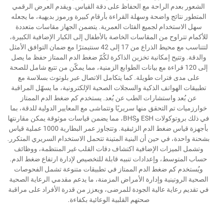
الشعور بعدم الراحة مع الحفاظ على دقة القياس. ويقدم العرض الرقمي
المتطور نتائج واضحة وسهلة القراءة بأرقام كبيرة ورموز بديهية، ما يجعله
سهل الاستخدام لجميع الفئات العمرية. يتضمن الجهاز مقاسات متعددة
للأكمام تتراوح من المقاسات الخاصة بالأطفال إلى الكبار الإضافية الكبيرة،
لتتناسب مع محيط الذراع من 17 إلى 42 سنتيمترًا مع ضمان التوافق الأمثل
والدقة. وتتيح إمكانية تخزين الذاكرة لكُمّ ضغط الدم الممتاز حفظ ما يصل
إلى 120 قراءة مع بيانات الطوابع الزمنية، مما يمكّن من تتبع شامل للصحة
على مدى فترات طويلة. كما يتكامل الاتصال عبر بلوتوث بسلاسة مع
تطبيقات الهواتف الذكية والسجلات الصحية الإلكترونية، ما يسهّل المراقبة
عن بُعد واستشارات الطب عن بُعد. يستخدم كم ضغط الدم الممتاز
خوارزميات تم التحقق منها سريريًا وتتماشى مع المعايير الدولية للدقة، بما
في ذلك بروتوكولات ESH وBHS، مما يضمن قياسات موثوقة يمكن مقارنتها
بأجهزة قياس ضغط الدم الزئبقية. وتتجاوز عمر البطارية 1000 عملية قياس
بشحنة واحدة، في حين أن البنية المتينة تتحمل الاستخدام السريري المتكرر.
وتشمل الميزات الإضافية اكتشاف دقات القلب غير المنتظمة، ووظائف
حساب المتوسط، وإعدادات تنبيه قابلة للتخصيص لإدارة ارتفاع ضغط الدم.
ويُستخدم كم ضغط الدم الممتاز في تطبيقات متنوعة تشمل الفحوصات
الصحية الروتينية وإدارة الأمراض المزمنة، ما يدعم مقدمي الرعاية الصحية
في تقديم رعاية عالية الجودة للمرضى، ويعزز من قدرة الأفراد على مراقبة
صحتهم القلبية الوعائية بكفاءة.