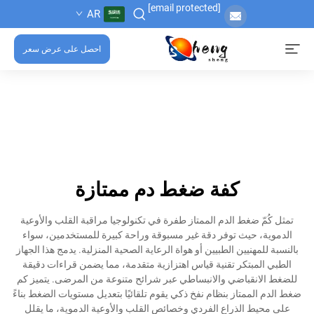
[email protected]
AR
احصل على عرض سعر
كفة ضغط دم ممتازة
تمثل كُمّ ضغط الدم الممتاز طفرة في تكنولوجيا مراقبة القلب والأوعية
الدموية، حيث توفر دقة غير مسبوقة وراحة كبيرة للمستخدمين، سواء
بالنسبة للمهنيين الطبيين أو هواة الرعاية الصحية المنزلية. يدمج هذا الجهاز
الطبي المبتكر تقنية قياس اهتزازية متقدمة، مما يضمن قراءات دقيقة
للضغط الانقباضي والانبساطي عبر شرائح متنوعة من المرضى. يتميز كم
ضغط الدم الممتاز بنظام نفخ ذكي يقوم تلقائيًا بتعديل مستويات الضغط بناءً
على محيط الذراع الفردي وخصائص القلب والأوعية الدموية، ما يقلل