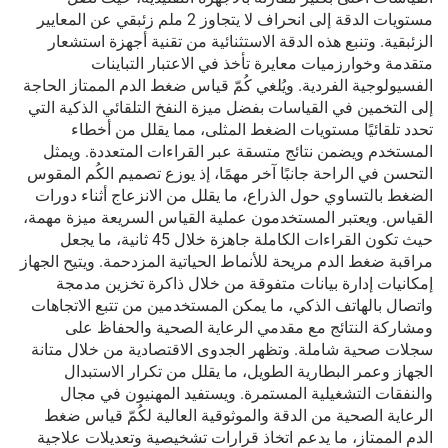
مستويات الدقة إلى انحراف لا يتجاوز 2 ملم زئبقي عن المعايير
الزئبقية. وتنبع هذه الدقة الاستثنائية من تقنية أجهزة استشعار
متقدمة وخوارزميات معايرة تأخذ في الاعتبار التباينات
الفسيولوجية الفردية. ويُلغي كُمّ قياس ضغط الدم الممتاز الحاجة
إلى التخمين في القياسات بفضل ميزة النفخ التلقائي الذكية التي
تحدد تلقائيًا مستويات الضغط المثلى، مما يقلل من أخطاء
المستخدم ويضمن نتائج متسقة عبر القراءات المتعددة. ويمثل
التحسن في الراحة جانبًا آخر مهمًا، إذ يوزع تصميم الكُم المقوس
الضغط بالتساوي حول الذراع، ما يقلل من الانزعاج أثناء دورات
القياس. ويعتبر المستخدمون عملية القياس السريعة ميزة مهمة،
حيث تكون القراءات الكاملة جاهزة خلال 45 ثانية، ما يجعل
مراقبة ضغط الدم مريحة للأنماط الحياتية المزدحمة. ويتيح الجهاز
إمكانيات إدارة بيانات متفوقة من خلال ذاكرة تخزين مدمجة
واتصال بالهاتف الذكي، ما يمكن المستخدمين من تتبع الاتجاهات
ومشاركة النتائج مع مقدمي الرعاية الصحية والحفاظ على
سجلات صحية شاملة. وتظهر الجدوى الاقتصادية من خلال متانة
الجهاز وعمر البطارية الطويل، ما يقلل من تكرار الاستبدال
والنفقات التشغيلية المستمرة. ويستفيد المهنيون في مجال
الرعاية الصحية من الدقة والموثوقية العالية لكُمّ قياس ضغط
الدم الممتاز، ما يدعم اتخاذ قرارات تشخيصية وتعديلات علاجية