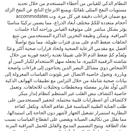
النظام الذكي للقياس من أخطاء المستخدم من خلال تحديد
مستويات النفخ المثلى تلقائيًا، ويمنع الانزعاج الناتج عن النفخ الزائد
مع ضمان قراءات دقيقة في كل مرة. وت accommodates
أحجام متعددة للكمّ مختلف أبعاد الذراع، مما يضمن تركيبًا مناسبًا
يؤثر بشكل مباشر على موثوقية القياس وراحته أثناء جلسات
المراقبة. وتمكن وظيفة التخزين الذاكرة المستخدمين من تتبع
اتجاهات ضغط الدم على مدى فترات طويلة، مما يتيح تواصلًا
أفضل مع مقدمي الرعاية الصحية واتخاذ قرارات صحية أكثر وعيًا.
ويُقدِّم كمّ ضغط الدم الأعلى تقييمًا تغذية راجعة فورية من خلال
شاشته الرقمية الكبيرة، ما يجعله سهل الاستخدام لكبار السن أو
الأشخاص ذوي مشاكل البصر الذين يحتاجون إلى قراءات واضحة
وبارزة. وتحول خاصية الاتصال عبر بلوتوث القياسات المعزولة إلى
بيانات صحية شاملة من خلال التزامن مع تطبيقات الهواتف الذكية
التي تُولّد تقارير مفصلة ومخططات وتحليلات للاتجاهات. وتعمل
خاصية اكتشاف نبض القلب غير المنتظم كنظام إنذار مبكر
لاكتشاف أي اضطرابات قلبية محتملة، لتحفيز المستخدمين على
طلب العناية الطبية المناسبة قبل تفاقم الحالة. وتكفل كفاءة
البطارية استمرار تشغيل الجهاز لأشهر دون الحاجة إلى استبدالها،
مما يقلل من تكاليف الصيانة ويقضي على انقطاع القياسات بسبب
نفاد الطاقة. ويتيح التصميم المدمج والقابل للحمل المراقبة المرنة