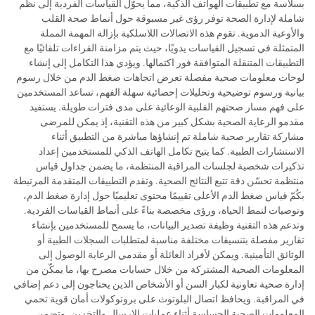
بسلاسة مع تطبيقات الهواتف الذكية، مما يحوّل القياسات الفردية إلى نظم
شاملة لإدارة الصحة توفر رؤى غير مسبوقة حول أنماط صحة القلب
والأوعية الدموية. تقوم هذه الاتصالات اللاسلكية بإزالة المهمة المملة
المتمثلة في تسجيل القياسات يدويًا، حيث يتم مزامنة القراءات تلقائيًا مع
التطبيقات المتنقلة المتوافقة فور اكتمالها. ويؤدي هذا التكامل إلى إنشاء
لوحات معلومات صحية مفصلة تعرض اتجاهات ضغط الدم من خلال رسوم
بيانية ورسوم توضيحية وتحليلات إحصائية سهلة الفهم، تساعد المستخدمين
على فهم مسار صحتهم القلبية الوعائية على مدى فترات طويلة. يستفيد
مقدمو الرعاية الصحية بشكل كبير من هذه التقنية، إذ يمكن للمرضى
مشاركة تقارير صحية شاملة تم إنشاؤها مباشرة من التطبيق أثناء
الاستشارات الطبية. كما يتيح تكامل الهاتف الذكي للمستخدمين إعداد
تذكيرات شخصية لجلسات المراقبة المنتظمة، ما يضمن جداول قياس
منتظمة تحسّن دقة تتبع النتائج الصحية. وتقدم التطبيقات المتقدمة المرتبطة
بكُمّ قياس ضغط الدم الأعلى تقييمًا محتوى تعليميًا حول إدارة ضغط الدم،
وتوصيات لنمط الحياة، ورؤى مخصصة بناءً على أنماط القياسات الفردية.
وتدعم هذه التقنية وظيفة تصدير البيانات، ما يسمح للمستخدمين بإنشاء
تقارير مفصلة بتنسيقات مختلفة مناسبة لمتطلبات السجلات الطبية أو
الوثائق التأمينية. ويمكن لأفراد العائلة أو مقدمي الرعاية الوصول إلى
المعلومات الصحية المشتركة من خلال حسابات مصرح بها، ما يمكّن من
إدارة صحية تعاونية لكبار السن أو الأشخاص الذين يحتاجون إلى دعم إضافي
في المراقبة. ويحافظ اتصال البلوتوث على بروتوكولات أمان قوية تحمي
المعلومات الصحية الحساسة أثناء عمليات الإرسال والتخزين. وتضمن