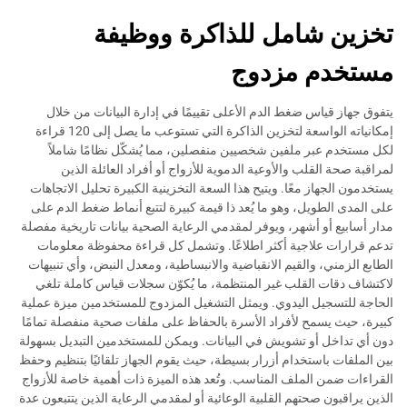
تخزين شامل للذاكرة ووظيفة
مستخدم مزدوج
يتفوق جهاز قياس ضغط الدم الأعلى تقييمًا في إدارة البيانات من خلال
إمكانياته الواسعة لتخزين الذاكرة التي تستوعب ما يصل إلى 120 قراءة
لكل مستخدم عبر ملفين شخصيين منفصلين، مما يُشكّل نظامًا شاملاً
لمراقبة صحة القلب والأوعية الدموية للأزواج أو أفراد العائلة الذين
يستخدمون الجهاز معًا. ويتيح هذا السعة التخزينية الكبيرة تحليل الاتجاهات
على المدى الطويل، وهو ما يُعد ذا قيمة كبيرة لتتبع أنماط ضغط الدم على
مدار أسابيع أو أشهر، ويوفر لمقدمي الرعاية الصحية بيانات تاريخية مفصلة
تدعم قرارات علاجية أكثر اطلاعًا. وتشمل كل قراءة محفوظة معلومات
الطابع الزمني، والقيم الانقباضية والانبساطية، ومعدل النبض، وأي تنبيهات
لاكتشاف دقات القلب غير المنتظمة، ما يُكوّن سجلات قياس كاملة تلغي
الحاجة للتسجيل اليدوي. ويمثل التشغيل المزدوج للمستخدمين ميزة عملية
كبيرة، حيث يسمح لأفراد الأسرة بالحفاظ على ملفات صحية منفصلة تمامًا
دون أي تداخل أو تشويش في البيانات. ويمكن للمستخدمين التبديل بسهولة
بين الملفات باستخدام أزرار بسيطة، حيث يقوم الجهاز تلقائيًا بتنظيم وحفظ
القراءات ضمن الملف المناسب. وتُعد هذه الميزة ذات أهمية خاصة للأزواج
الذين يراقبون صحتهم القلبية الوعائية أو لمقدمي الرعاية الذين يتتبعون عدة