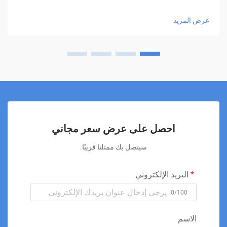
جراحي لمجموعة متنوعة من الحالات. هذه العلاجات المبتكرة
تستخدم أطوال موجية محددة من الضوء المنخفض الكثافة لتحفيز
عرض المزيد
عمليات الشفاء الطبيعية في الجسم دون التسبب في تلف الأنسجة.
يعتمد مبدأ العمل على التفاعل بين الضوء والخلايا، حيث يتم امتصاص
الطاقة الضوئية بواسطة الكروماتوفورات داخل الخلايا، وخاصة
السيتوكروم سي أوكسيداز في الميتوكوندريا. يؤدي هذا الامتصاص
إلى سلسلة من التفاعلات البيوكيميائية التي تعزز إنتاج الطاقة
(ATP)، وتحسن تدفق الدم، وتقلل من الالتهاب، وتدعم إصلاح
الأنسجة. تُستخدم العلاجات بالليزر البارد على نطاق واسع في
مجالات متعددة مثل طب العظام، والطب الرياضي، والتأهيل، وطب
الأسنان، وحتى في إدارة الألم المزمن. وتشمل التطبيقات الشائعة
علاج آلام الظهر، والتهاب المفاصل، وإصابات الأوتار، وآلام العضلات،
احصل على عرض سعر مجاني
وحالات ما بعد الجراحة. تتميز هذه التقنية بأنها آمنة، وخالية من الألم،
ولا تتطلب فترة نقاهة، مما يجعلها خيارًا مثاليًا للمرضى الذين يرغبون
سيتصل بك ممثلنا قريبًا.
في تجنب الجراحة أو الأدوية القوية. بالإضافة إلى ذلك، فإن جلسات
العلاج قصيرة نسبيًا وسهلة التنفيذ، مما يسمح بدمجها بسلاسة في
البريد الإلكتروني
خطط العلاج السريرية. مع تزايد الأدلة السريرية على فعاليتها، يُنظر
إلى العلاج بالليزر البارد على أنه أحد الركائز المستقبلية للطب
0/100
التداخلي منخفض الخطورة.
الاسم