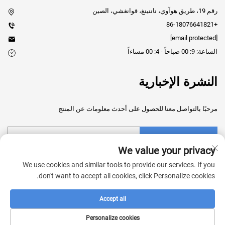
رقم 19، طريق هوآوي، ناننينغ، قوانغشي، الصين
+86-18076641821
[email protected]
الساعة: 9: 00 صباحاً - 4: 00 مساءاً
النشرة الإخبارية
مرحبًا بالتواصل معنا للحصول على أحدث معلومات عن المنتج
إرسال
We value your privacy
We use cookies and similar tools to provide our services. If you
don't want to accept all cookies, click Personalize cookies.
Accept all
حقوق النشر © 2025 شركة قوانغشي شينجروي للتكنولوجيا الطبية المحدودة
في الصين. جميع الحقوق محفوظة. -
سياسة الخصوصية
Personalize cookies