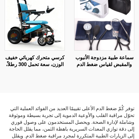
السكري
سماعة طبية مزدوجة الأنبوب
كرسي متحرك كهربائي خفيف
والمقبض لقياس ضغط الدم
الوزن، سعة تحمل 300 رطلاً،
مع مصدر طاقة كهربائية
مدى طويل يصل إلى 20 ميلاً،
وحزام يدوي لقياس الضغط
معتمد من قبل الاتحاد الأوروبي
من نوع الذراع
(CE)
توفر كُمّ ضغط الدم الأعلى تقييمًا العديد من الفوائد العملية التي
تحوّل مراقبة القلب والأوعية الدموية إلى تجربة بسيطة وموثوقة
وشاملة لإدارة الصحة. ويحصل المستخدمون على وصول فوري
إلى دقة توازي المعدات السريرية باهظة الثمن، مما يقلل الحاجة
إلى الزيارات الطبية المتكررة لمجرد مراقبة ضغط الدم. ويقلل