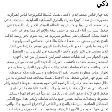
ذكي
يُعد جهاز قياس ضغط الدم الأفضل تقييمًا مُدمجًا لتكنولوجيا قياس اهتزازية
متطورة تمثل تقدمًا كبيرًا مقارنة بالطرق السماعية التقليدية المستخدمة في
رصد ضغط الدم يدويًا. ويكتشف هذا النظام المبتكر الاهتزازات الدقيقة في
ضغط الشرايين أثناء كل من مرحلتي النفخ والإفراغ، مما يوفر قراءات
دقيقة بشكل استثنائي تفي بمعايير سريرية صارمة. يقوم الخوارزمية الذكية
للنفخ بتعديل مستويات الضغط تلقائيًا بناءً على الخصائص الفسيولوجية
الفردية، ما يلغي التخمين المرتبط بالضخ اليدوي ويمنع الإفراط في النفخ
الذي يتسبب في الانزعاج والأخطاء المحتملة في القياس. أثناء التشغيل،
يقوم الجهاز بمراقبة تقلبات ضغط الشرايين باستمرار من خلال أجهزة
استشعار ضغط متقدمة تكتشف التغيرات الدقيقة التي تحدث مع كل نبضة
قلب. وتلتقط هذه الحساسات نقاط بيانات طوال دورة القياس، مما يسمح
لخوارزميات متطورة بتحديد القيم الانبساطية والانبساطية بدقة ملحوظة.
كما يقوم جهاز قياس ضغط الدم الأفضل تقييمًا بمعالجة هذه المعلومات من
خلال تقنية معالجة الإشارات الرقمية التي تقوم بتصفية الضوضاء البيئية وآثار
الحركة التي قد تخلّ بدقة القراءة. ويُدرك النظام تلقائيًا عندما يتم تطبيق
ضغط كافٍ لإغلاق تدفق الشريان بالكامل، ثم يبدأ في إفراغ الهواء بشكل
مضبوط وبمعدلات مثالية تضمن جمع بيانات شاملة. ويُلغي هذا النهج الذكي
المشاكل الشائعة المرتبطة بالنفخ غير الكافي أو الإفراغ السريع جدًا، والتي
تعاني منها العديد من الأجهزة الرديئة. ويستفيد المستخدمون من قياسات