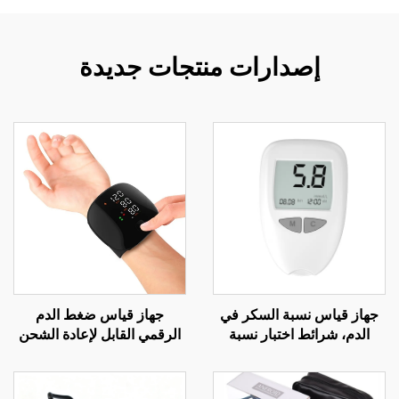
إصدارات منتجات جديدة
جهاز قياس نسبة السكر في
جهاز قياس ضغط الدم
الدم، شرائط اختبار نسبة
الرقمي القابل لإعادة الشحن
السكر في الدم لكبار السن،
مع وظيفة القياس الكهربائي
إبرة وخز الإصبع G058،
للتليفون الطبي (تيلهيلث)
مجموعة اختبار مرض