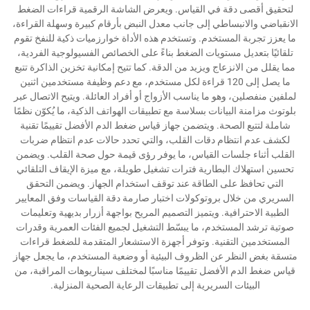
لتحقيق أقصى دقة في القياس. ويعرض الشاشة الرقمية قراءات الضغط
الانقباضي والانبساطي إلى جانب معدل النبض بأرقام كبيرة وسهلة القراءة،
ما يعزز تجربة المستخدم. وتستخدم هذه الأداة خوارزميات ذكية للنفخ تقوم
تلقائيًا بتعديل مستويات الضغط بناءً على الخصائص الفسيولوجية الفردية،
مما يقلل من الانزعاج ويزيد من الدقة. كما تتيح إمكانية تخزين الذاكرة تتبع
ما يصل إلى 120 قراءة لكل مستخدم، مع دعم وظيفة مستخدمين اثنين
لملفين منفصلين، وهو ما يناسب الأزواج أو أفراد العائلة. ويتيح الاتصال عبر
بلوتوث مزامنة البيانات بسلاسة مع تطبيقات الهواتف الذكية، ما يُكوّن نظمًا
شاملة لتتبع الصحة. ويتضمن جهاز قياس ضغط الدم الأفضل تقييمًا تقنية
لكشف عدم انتظام دقات القلب، والتي تحدد حالات عدم انتظام ضربات
القلب أثناء جلسات القياس، ما يوفر رؤى قيمة حول صحة القلب. ويضمن
تحسين استهلاك البطارية فترات تشغيل طويلة، مع ميزة الإيقاف التلقائي
التي تحافظ على الطاقة عند توقف استخدام الجهاز. ويضمن التحقق
السريري من خلال بروتوكولات اختبار صارمة دقة القياسات وفق المعايير
الطبية الاحترافية. ويتميز التصميم المريح بواجهة أزرار بديهية وتعليمات
صوتية ترشد المستخدم، ما يبسّط التشغيل لجميع الفئات العمرية وقدرات
المستخدمين التقنية. وتوفر أجهزة الاستشعار المتقدمة للضغط قراءات
متسقة بغض النظر عن الظروف البيئية أو وضعية المستخدم، ما يجعل جهاز
قياس ضغط الدم الأفضل تقييمًا مناسبًا لمختلف سيناريوهات المراقبة، من
البيئات السريرية إلى تطبيقات الرعاية الصحية المنزلية.