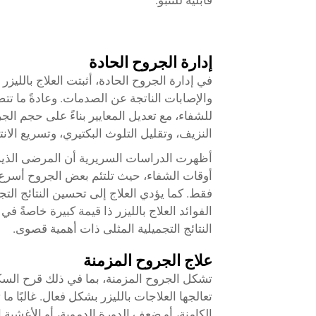
قابلية للتنبؤ.
إدارة الجروح الحادة
في إدارة الجروح الحادة، أثبتت العلاج بالليزر
والإصابات الناتجة عن الصدمات. وعادةً ما تت
للشفاء، مع تعديل المعايير بناءً على حجم ال
النزيف، وتقليل التلوث البكتيري، وتسريع الان
أظهرت الدراسات السريرية أن المرضى الذين يت
فقط. كما يؤدي العلاج إلى تحسين النتائج ال
الفوائد العلاج بالليزر ذا قيمة كبيرة خاصةً 
النتائج التجميلية المثلى ذات أهمية قصوى.
علاج الجروح المزمنة
تشكل الجروح المزمنة، بما في ذلك قرح السك
تعالجها العلاجات بالليزر بشكل فعال. غالبًا 
الكامنة، أو ضعف الدورة الدموية، أو الأغشية ا