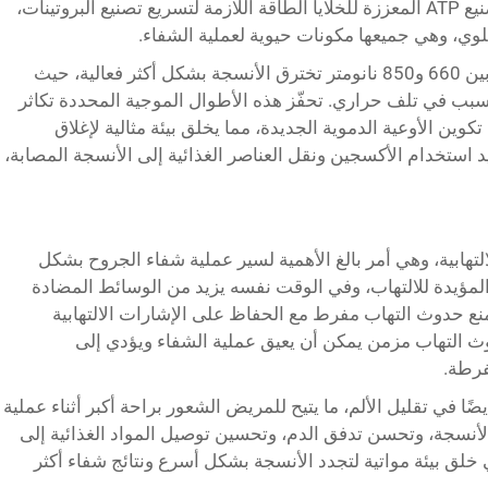
التنفس الخلوي وإنتاج الطاقة. توفر عملية تصنيع ATP المعززة للخلايا الطاقة اللازمة لتسريع تصنيع البروتينات،
أظهرت الأبحاث أن الأطوال الموجية المثلى بين 660 و850 نانومتر تخترق الأنسجة بشكل أكثر فعالية، حيث
سبب في تلف حراري. تحفّز هذه الأطوال الموجية المحددة تكاثر
 تكوين الأوعية الدموية الجديدة، مما يخلق بيئة مثالية لإغلاق
د استخدام الأكسجين ونقل العناصر الغذائية إلى الأنسجة المصابة،
 الالتهابية، وهي أمر بالغ الأهمية لسير عملية شفاء الجروح بشكل
 المؤيدة للالتهاب، وفي الوقت نفسه يزيد من الوسائط المضادة
تمنع حدوث التهاب مفرط مع الحفاظ على الإشارات الالتهابية
دوث التهاب مزمن يمكن أن يعيق عملية الشفاء ويؤدي إلى
فرطة.
أيضًا في تقليل الألم، ما يتيح للمريض الشعور براحة أكبر أثناء عملية
الأنسجة، وتحسن تدفق الدم، وتحسين توصيل المواد الغذائية إلى
خلق بيئة مواتية لتجدد الأنسجة بشكل أسرع ونتائج شفاء أكثر