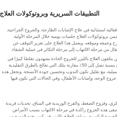
التطبيقات السريرية وبروتوكولات العلاج
 فعالية استثنائية في علاج الإصابات الطازجة، والجروح الجراحية،
ضمن بروتوكولات العلاج جلسات يومية خلال المرحلة الأولية
جرح وعمقه وموقعه. ويعمل هذا العلاج على تعزيز التوقف عن
تقال من مرحلة الالتهاب إلى مرحلة التكاثر في عملية الشفاء.
لقون العلاج بالليزر للجروح الحادة يشهدون تقلصًا كبيرًا في
أوقات الشفاء، حيث تلتئم بعض الجروح أسرع بنسبة تصل إلى 50٪ مقارنة بتلك التي تعالج بالطرق التقليدية
تجميلية، مع تقليل تكون الندوب وتحسين جودة الأنسجة. وتجعل هذه
في جروح الوجه، وإصابات الأطفال، وفي الحالات التي تكون فيها
ري، وقروح الضغط، والقرح الوريدية في الساق، تحديات فريدة
ما تبقى هذه الجروح راكدة في مرحلة الالتهاب بسبب الأمراض
لحيوية البكتيرية. يساعد العلاج بالليزر في كسر هذه الدورة من