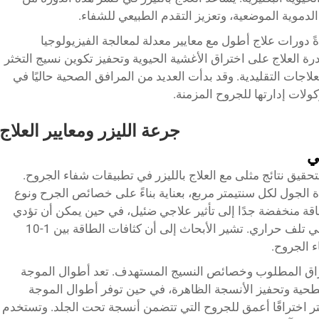
لدموية الموضعية، وتعزيز التقدم الطبيعي للشفاء.
 دورات علاج أطول مع معايير معدلة لمعالجة الفيزيولوجيا
رة العلاج على اختراق الأغشية الحيوية وتحفيز تكوين نسيج التخثر
جات التقليدية. وقد بدأت العديد من المرافق الصحية حاليًا في
لات إدارتها للجروح المزمنة.
جرعة الليزر ومعايير العلاج
ي
 لتحقيق نتائج مثلى مع العلاج بالليزر في تطبيقات شفاء الجروح.
لجول لكل سنتيمتر مربع، بعناية بناءً على خصائص الجرح ونوع
اقة منخفضة جدًا إلى تأثير علاجي ضئيل، في حين يمكن أن تؤدي
الطاقة الزائدة إلى إعاقة الشفاء أو التسبب في تلف حراري. تشير الأبحاث إلى أن كثافات الطاقة بين 1-10
راق المطلوب وخصائص النسيج المستهدف. تعد أطوال الموجة
ة للجروح السطحية وتحفيز الأنسجة الظاهرة، في حين توفر أطوال الموجة
من تحت الحمراء بين 810-850 نانومتر اختراقًا أعمق للجروح التي تتضمن أنسجة تحت الجلد. وتستخدم