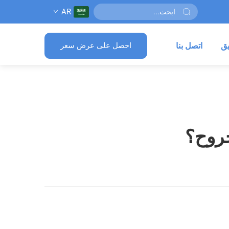
AR
يق
اتصل بنا
احصل على عرض سعر
جروح؟