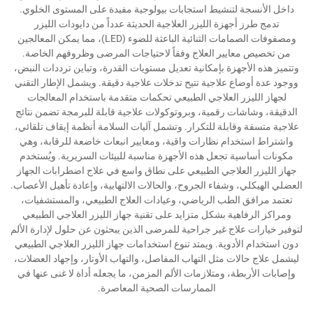
داخل الأنسجة لتنشيط استجابات بيولوجية مفيدة على المستوى الخلوي.
تدمج طرز أجهزة الليزر العلاجية الحديثة عدداً من دايودات الليزر
ومصفوفات الصمامات الثنائية الباعثة للضوء (LED)، مما يمكن المعالجين
من تخصيص معايير العلاج وفقاً لاحتياجات المرضى وظروفهم الخاصة.
وتتميز هذه الأجهزة بإمكانية تعديل مستويات القدرة، وتباين ترددات النبض،
ووجود عدة أوضاع علاجية تتيح تدخلات علاجية دقيقة. ويشمل الإطار التقني
لجهاز الليزر العلاجي الطبيعي تحكمات متقدمة باستخدام المعالجات
الدقيقة، وشاشات رقمية، وبروتوكولات علاجية قابلة للبرمجة تضمن نتائج
علاجية متسقة وقابلة للتكرار. وتشمل آليات السلامة أنظمة إيقاف تلقائي،
واشتراط استخدام نظارات واقية، ومعايير انبعاث خاضعة للرقابة، وهي
مكونات أساسية تجعل هذه الأجهزة مناسبة للبيئات السريرية. ويُستخدم
جهاز الليزر العلاجي الطبيعي على نطاق واسع في علاج اضطرابات الجهاز
العضلي الهيكلي، وشفاء الجروح، والحالات الالتهابية، وإعادة تأهيل الأعصاب.
تعتمد مرافق الطب الرياضي، وعيادات العلاج الطبيعي، والمستشفيات،
ومراكز الرفاهية بشكل متزايد على تقنية جهاز الليزر العلاجي الطبيعي
لتوفير خيارات علاج غير جراحية للمرضى الذين يبحثون عن حلول لإدارة الألم
دون استخدام الأدوية. ويمتد تنوع استخدامات جهاز الليزر العلاجي الطبيعي
ليشمل علاج حالات مثل التهاب المفاصل، والتهاب الأوتار، وإجهاد العضلات،
وإصابات الأربطة، ومتلازمات الألم المزمن، ما يجعله أداة لا غنى عنها في
الممارسات الصحية المعاصرة.