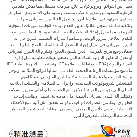
سهل بين القوائم، وبروتوكولات علاج مبرمجة مسبقًا، مما يمكن مقدمي
الرعاية الصحية من تقديم تدخلات متسقة ومبنية على الأدلة بغض النظر عن
مستوى خبرتهم في العلاج بالليزر. وتشمل آلة الليزر الفيزيائي ميزات
وثائقية شاملة تسجل تلقائيًا معايير العلاج، ومدة الجلسة، وبيانات استجابة
المريض، مما يسهل إعداد السجلات الطبية الدقيقة ويتيح للممارسين تتبع
التقدم العلاجي بمرور الوقت. وتساهم اعتبارات التصميم المريح في آلة
الليزر الفيزيائي في تقليل إجهاد المشغل أثناء جلسات العلاج الطويلة، مع
ضمان وضع مريح للمرضى الذين يتلقون العلاج. وتلتزم آلة الليزر الفيزيائي
أو تفوق المعايير الدولية للسلامة التي وضعتها هيئات تنظيمية مثل إدارة
الغذاء والدواء (FDA)، ومتطلبات العلامة CE، وتصنيفات الأجهزة الطبية IEC،
ما يمنح مؤسسات الرعاية الصحية الثقة في امتثالها للوائح السلامة. وتوفر
برامج التدريب والاعتماد المصاحبة لآلة الليزر الفيزيائي ضمانًا لفهم
المشغلين للبروتوكولات الصحيحة، وإجراءات السلامة، والتقنيات العلاجية
المثلى التي تزيد من الفوائد العلاجية مع الحفاظ على أعلى معايير السلامة.
وتمتلك آلة الليزر الفيزيائي أنظمة أمان مزدوجة، تشمل وظائف إيقاف
الطوارئ، وتكامل النظارات الواقية، وقوائم تحقق أمان آلية تمنع الأخطاء
التشغيلية وتحمي كلًا من المرضى ومقدمي الرعاية الصحية من المخاطر
المحتملة المرتبطة بالتعرض للليزر.