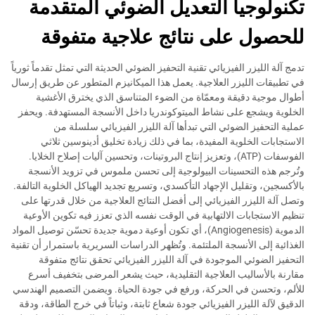
تكنولوجيا التعدیل الضوئي المتقدمة
للحصول على نتائج علاجية متفوقة
تدمج آلة الليزر الفيزيائي تقنية التحفيز الضوئي الحديثة التي تمثل تقدماً ثورياً
في تطبيقات الليزر العلاجية. يعمل هذا الميكانيزم المتطور عن طريق إرسال
أطوال موجية دقيقة ومعمّاة من الضوء المتناسق الذي يخترق الأغشية
الخلوية ويشجع على نشاط الميتوكوندريا داخل الأنسجة المستهدفة. ويحفز
عملية التحفيز الضوئي التي تبدأها آلة الليزر الفيزيائي سلسلة من
الاستجابات الخلوية المفيدة، بما في ذلك زيادة تخليق أدينوسين ثلاثي
الفوسفات (ATP)، وتعزيز إنتاج البروتينات، وتحسين آليات إصلاح الخلايا.
وتُرجم هذه التحسينات البيولوجية إلى تحسن ملموس في تزويد الأنسجة
بالأكسجين، وتقليل الإجهاد التأكسدي، وتسريع تجديد الهياكل الخلوية التالفة.
وتصل آلة الليزر الفيزيائي إلى أفضل النتائج العلاجية من خلال قدرتها على
تنظيم الاستجابات الالتهابية في الوقت نفسه الذي تعزز فيه تكوين الأوعية
الدموية (Angiogenesis)، أي تكون أوعية دموية جديدة تحسّن توصيل المواد
الغذائية إلى الأنسجة الملتئمة. وتُظهر الدراسات السريرية باستمرار أن تقنية
التحفيز الضوئي الموجودة في آلة الليزر الفيزيائي تحقق نتائج متفوقة
مقارنة بالأساليب العلاجية التقليدية، حيث يشعر المرضى بتخفيف أسرع
للألم، وتحسن في الحركة، ورفع في جودة الحياة. ويضمن التصميم الهندسي
الدقيق لآلة الليزر الفيزيائي جودة شعاع ثابتة، وثباتاً في خرج الطاقة، ودقة