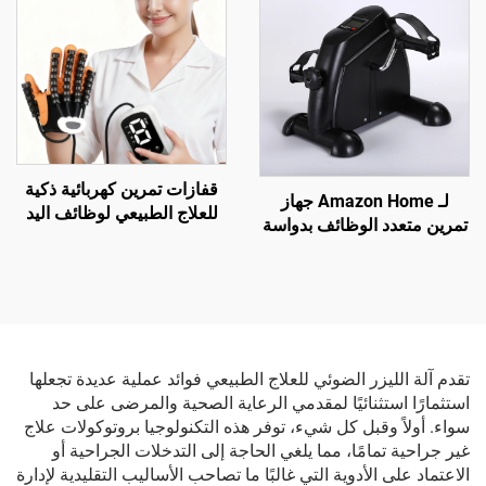
السكري
الكلى
قفازات تمرين كهربائية ذكية
لـ Amazon Home جهاز
للعلاج الطبيعي لوظائف اليد
تمرين متعدد الوظائف بدواسة
والأصابع، لمعدات تدريب
صغيرة داخلية دراجة مُدرّب
الروبوت والتأهيل اليدوي
تأهيل لكبار السن إمدادات
علاجية
تقدم آلة الليزر الضوئي للعلاج الطبيعي فوائد عملية عديدة تجعلها
استثمارًا استثنائيًا لمقدمي الرعاية الصحية والمرضى على حد
سواء. أولاً وقبل كل شيء، توفر هذه التكنولوجيا بروتوكولات علاج
غير جراحية تمامًا، مما يلغي الحاجة إلى التدخلات الجراحية أو
الاعتماد على الأدوية التي غالبًا ما تصاحب الأساليب التقليدية لإدارة