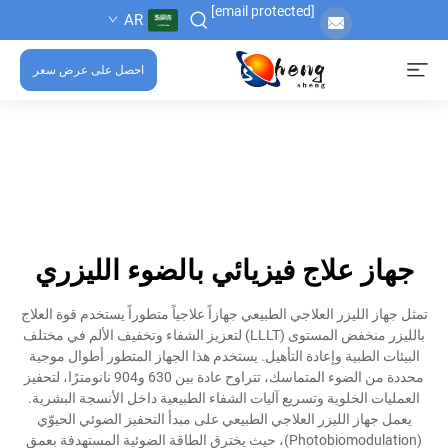
[email protected]
AR
احصل على عرض سعر
جهاز علاج فيزيائي بالضوء الليزري
تمثل جهاز الليزر العلاجي الطبيعي جهازاً علاجياً متطوراً يستخدم قوة العلاج
بالليزر منخفض المستوى (LLLT) لتعزيز الشفاء وتخفيف الألم في مختلف
البيئات الطبية وإعادة التأهيل. يستخدم هذا الجهاز المتطور أطوال موجية
محددة من الضوء المتماسك، تتراوح عادة بين 630 و904 نانومترًا، لتحفيز
العمليات الخلوية وتسريع آليات الشفاء الطبيعية داخل الأنسجة البشرية.
يعمل جهاز الليزر العلاجي الطبيعي على مبدأ التحفيز الضوئي الحيوّي
(Photobiomodulation)، حيث يخترق الطاقة الضوئية المستهدفة بعمق