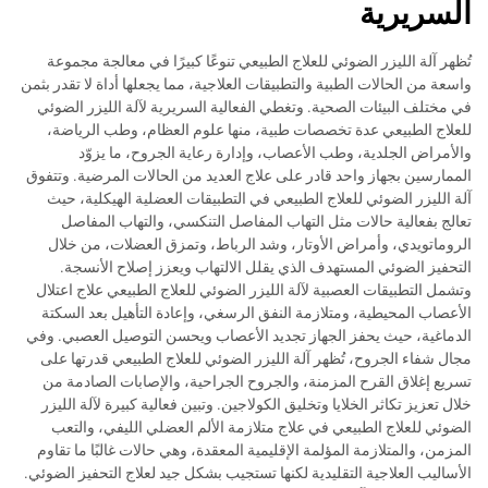
السريرية
تُظهر آلة الليزر الضوئي للعلاج الطبيعي تنوعًا كبيرًا في معالجة مجموعة
واسعة من الحالات الطبية والتطبيقات العلاجية، مما يجعلها أداة لا تقدر بثمن
في مختلف البيئات الصحية. وتغطي الفعالية السريرية لآلة الليزر الضوئي
للعلاج الطبيعي عدة تخصصات طبية، منها علوم العظام، وطب الرياضة،
والأمراض الجلدية، وطب الأعصاب، وإدارة رعاية الجروح، ما يزوّد
الممارسين بجهاز واحد قادر على علاج العديد من الحالات المرضية. وتتفوق
آلة الليزر الضوئي للعلاج الطبيعي في التطبيقات العضلية الهيكلية، حيث
تعالج بفعالية حالات مثل التهاب المفاصل التنكسي، والتهاب المفاصل
الروماتويدي، وأمراض الأوتار، وشد الرباط، وتمزق العضلات، من خلال
التحفيز الضوئي المستهدف الذي يقلل الالتهاب ويعزز إصلاح الأنسجة.
وتشمل التطبيقات العصبية لآلة الليزر الضوئي للعلاج الطبيعي علاج اعتلال
الأعصاب المحيطية، ومتلازمة النفق الرسغي، وإعادة التأهيل بعد السكتة
الدماغية، حيث يحفز الجهاز تجديد الأعصاب ويحسن التوصيل العصبي. وفي
مجال شفاء الجروح، تُظهر آلة الليزر الضوئي للعلاج الطبيعي قدرتها على
تسريع إغلاق القرح المزمنة، والجروح الجراحية، والإصابات الصادمة من
خلال تعزيز تكاثر الخلايا وتخليق الكولاجين. وتبين فعالية كبيرة لآلة الليزر
الضوئي للعلاج الطبيعي في علاج متلازمة الألم العضلي الليفي، والتعب
المزمن، والمتلازمة المؤلمة الإقليمية المعقدة، وهي حالات غالبًا ما تقاوم
الأساليب العلاجية التقليدية لكنها تستجيب بشكل جيد لعلاج التحفيز الضوئي.