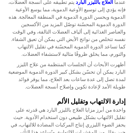
عندما
العلاج بالليزر البارد
يتم تطبيقه على أنسجة العضلات،
فإنه يؤدي إلى توسيع الأوعية الدموية، مما يوسع الأوعية
الدموية ويحسن الدورة الدموية في المنطقة المعالجة. هذه
الدورة الدموية المحسّنة توصّل المزيد من الأكسجين
والعناصر الغذائية إلى ألياف العضلات التالفة، وفي الوقت
نفسه تتخلص من نواتج الأيض التي يمكن أن تعيق الشفاء.
كما تساعد الدورة الدموية المحسّنة في تقليل الالتهاب
والتورم، مما يخلق ظروفًا مثالية لاستشفاء العضلات.
أظهرت الأبحاث أن الجلسات المنتظمة من علاج الليزر
البارد يمكن أن تحسّن بشكل كبير الدورة الدموية الموضعية
لمدة تصل إلى عدة ساعات بعد العلاج، مما يوفر فوائد
طويلة الأمد لإعادة تكوين وإصلاح أنسجة العضلات.
إدارة الالتهاب وتقليل الألم
واحدة من أبرز مزايا العلاج بالليزر البارد هي قدرته على
تقليل الالتهاب بشكل طبيعي دون استخدام الأدوية. حيث
يحفز الضوء الليزري إنتاج المركبات المضادة للالتهاب، في
حين يقلل من المؤشرات الالتهابية. ويُساعد هذا التأثير