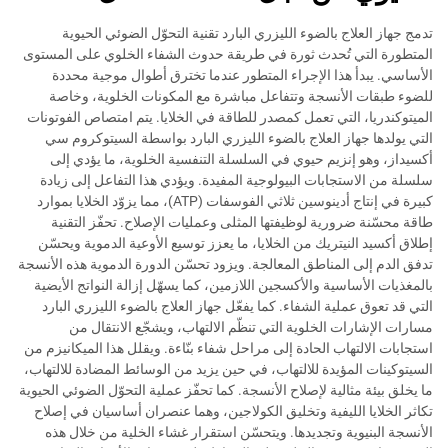
تدمج جهاز العلاج بالضوء الليزري البارد تقنية التحوّل الضوئي الحيوية
المتطورة التي تُحدث ثورة في طريقة حدوث الشفاء الخلوي على المستوى
الأساسي. يبدأ هذا الإجراء المتطور عندما تخترق أطوال موجية محددة
للضوء طبقات الأنسجة وتتفاعل مباشرة مع المكونات الخلوية، وخاصة
الميتوكندريا، التي تعمل كمصدر للطاقة في الخلايا. يتم امتصاص الفوتونات
التي يولدها جهاز العلاج بالضوء الليزري البارد بواسطة السيتوكروم سي
أكسيداز، وهو إنزيم حيوي في السلسلة التنفسية الخلوية، ما يؤدي إلى
سلسلة من الاستجابات البيولوجية المفيدة. ويؤدي هذا التفاعل إلى زيادة
كبيرة في إنتاج أدينوسين ثلاثي الفوسفات (ATP)، مما يزوّد الخلايا بموارد
طاقة محسّنة ضرورية لوظيفتها المثلى وعمليات الإصلاح. تحفّز التقنية
إطلاق أكسيد النيتريك من الخلايا، ما يعزز توسيع الأوعية الدموية ويحسّن
تدفق الدم إلى المناطق المعالجة. ويزود تحسّن الدورة الدموية هذه الأنسجة
بالمغذيات الأساسية والأكسجين اللازمين، كما يسهّل إزالة النواتج الأيضية
التي قد تعوق عملية الشفاء. كما يفعّل جهاز العلاج بالضوء الليزري البارد
مسارات الإشارات الخلوية التي تنظّم الالتهاب، ويشجّع الانتقال من
استجابات الالتهاب الحادة إلى مراحل شفاء بنّاءة. ويقلل هذا الميكانيزم من
السيتوكينات المؤيدة للالتهاب، في حين يزيد من الوسائط المضادة للالتهاب،
ما يخلق بيئة مثالية لإصلاح الأنسجة. كما تحفّز عملية التحوّل الضوئي الحيوية
تكاثر الخلايا الليفية وتخليق الكولاجين، وهما عنصران أساسيان في إصلاح
الأنسجة البنيوية وتجديدها. ويتحسّن استقرار غشاء الخلية من خلال هذه