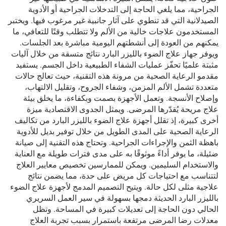
الجراحية، مما يلغي الحاجة إلى التدخلات الجراحية أو الأدوية
الصيدلانية التي قد تنطوي على آثار جانبية غير مرغوب فيها. ويختبر
المستخدمون علاجات خالية من الألم ولا تتطلب وقتًا للتعافي، ما
يمكنهم من العودة إلى أنشطتهم اليومية مباشرة بعد الجلسات.
ويوفر جهاز علاج الضوء بالليزر البارد نتائج متسقة من خلال آليات
مثبتة علميًا تحفّز عمليات الشفاء الطبيعية داخل الجسم. يستفيد
مقدمو الرعاية الصحية من مرونة هذه التقنية، حيث تعالج حالات
متعددة تشمل الألم المزمن، وشفاء الجروح، وتقليل الالتهاب،
وإصلاح الأنسجة. وتعمل الأجهزة بصمت وبكفاءة، ما يخلق بيئة
علاج مريحة يُقدّرها المرضى. ويمثل الجدوى الاقتصادية ميزة
أخرى كبيرة، إذ تقلل أجهزة علاج الضوء بالليزر البارد من تكاليف
الرعاية الصحية على المدى الطويل من خلال توفير بديل للأدوية
باهظة الثمن والإجراءات الجراحية. وتحتاج هذه التقنية إلى صيانة
ضئيلة، ما يوفر أداءً موثوقًا به على مدى فترات طويلة مع العناية
والاستخدام السليمين. ويمكن للممارسين تخصيص معايير العلاج
لتتناسب مع احتياجات كل مريض على حدة، مما يضمن نتائج
علاجية مثلى لكل حالة. ويتيح التصميم المدمج لأجهزة علاج الضوء
بالليزر البارد الحديثة دمجها بسهولة في سير العمل السريري
الحالي دون الحاجة إلى تعديلات كبيرة في المساحة. وتظل
معدلات رضا المرضى مرتفعة باستمرار بسبب تجربة العلاج