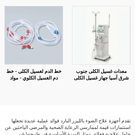
ومزودة بعجلات، أدوات
ليثيوم قابلتين للنقل
مساعدة للمشي لذوي
الاحتياجات الخاصة، بيع مباشر
من المصنع
معدات غسيل الكلى جنوب
خط الدم لغسيل الكلى - خط
شرق آسيا جهاز غسيل الكلى
دم الغسيل الكلوي - مواد
DBB سعر الماكينة في الخارج
استهلاكية لغسيل الكلى
مركز غسيل الكلى فيتنام
إندونيسيا مورد معدات غسيل
الكلى
تقدم أجهزة علاج الضوء بالليزر البارد فوائد عملية عديدة تجعلها
استثمارات قيمة لممارسي الرعاية الصحية والمرضى الباحثين عن
حلول علاجية فعالة. يتمثل الميزة الأساسية في طبيعتها غير