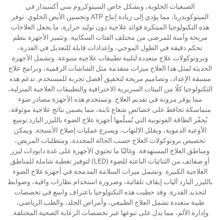
الصبغيات الخلوية، وبشكل خاص السيتوكروم سي أكسيداز في
الميتوكوندريا، مما يؤدي إلى زيادة إنتاج ATP وتحسين الأيض الخلوي. توفر
هذه التكنولوجيا المبتكرة فوائد علاجية دون توليد حرارة، ما يجعل العلاجات
مريحة وآمنة للمرضى من مختلف الفئات السكانية. وتتميز الأجهزة بنظم
تحكم دقيقة في الطول الموجي، وإعدادات قابلة للتعديل في القدرة،
وبروتوكولات علاج متعددة لتلبية تطبيقات علاجية متنوعة. وتشمل الأجهزة
الحديثة لمثل هذا العلاج ميزات متقدمة مثل الشاشات الرقمية، وبرامج علاج
مسبقة الإعداد، وتصاميم مريحة لتحقيق أفضل تجربة للمستخدم. تدعم هذه
التكنولوجيا كلًا من البيئات السريرية الاحترافية والتطبيقات العلاجية المنزلية،
مما يوفر مرونة في تقديم العلاج. وتستخدم هذه الأجهزة مصادر ضوء
متماسكة تحافظ على خصائص شعاع ثابتة، مما يضمن نتائج علاجية موثوقة.
يُحفّز الطاقة الفوتونية التي تُسلّمها أجهزة علاج الضوء بالليزر البارد توسع
الأوعية الدموية، ويقلل الالتهاب، ويسرع عمليات إصلاح الأنسجة. ويمكن
تخصيص بروتوكولات العلاج حسب الحالة المحددة، ومتطلبات المريض،
ومناطق العلاج المستهدفة. وغالبًا ما تحتوي الأجهزة على عدة دايودات ليزر
أو صفائف من الثنائيات الباعثة للضوء (LED) لتوفير تغطية شاملة للمناطق
العلاجية الكبيرة. وتشمل ميزات السلامة المدمجة في أجهزة علاج الضوء
بالليزر البارد آليات إيقاف تلقائية، وضرورة استخدام نظارات واقية، وضوابط
لتحديد القدرة. وقد حظيت هذه التكنولوجيا باعتراف واسع في تخصصات
طبية متعددة تشمل العلاج الطبيعي، وأمراض الجلد، والطب الرياضي،
وإدارة الألم، مما يدل على تنوعها عبر تخصصات الرعاية الصحية المختلفة.