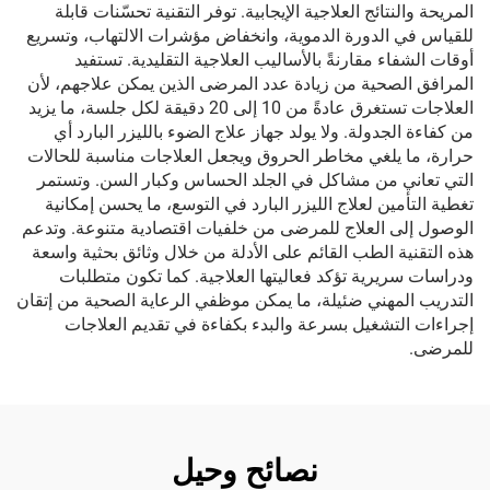
المريحة والنتائج العلاجية الإيجابية. توفر التقنية تحسّنات قابلة
للقياس في الدورة الدموية، وانخفاض مؤشرات الالتهاب، وتسريع
أوقات الشفاء مقارنةً بالأساليب العلاجية التقليدية. تستفيد
المرافق الصحية من زيادة عدد المرضى الذين يمكن علاجهم، لأن
العلاجات تستغرق عادةً من 10 إلى 20 دقيقة لكل جلسة، ما يزيد
من كفاءة الجدولة. ولا يولد جهاز علاج الضوء بالليزر البارد أي
حرارة، ما يلغي مخاطر الحروق ويجعل العلاجات مناسبة للحالات
التي تعاني من مشاكل في الجلد الحساس وكبار السن. وتستمر
تغطية التأمين لعلاج الليزر البارد في التوسع، ما يحسن إمكانية
الوصول إلى العلاج للمرضى من خلفيات اقتصادية متنوعة. وتدعم
هذه التقنية الطب القائم على الأدلة من خلال وثائق بحثية واسعة
ودراسات سريرية تؤكد فعاليتها العلاجية. كما تكون متطلبات
التدريب المهني ضئيلة، ما يمكن موظفي الرعاية الصحية من إتقان
إجراءات التشغيل بسرعة والبدء بكفاءة في تقديم العلاجات
للمرضى.
نصائح وحيل