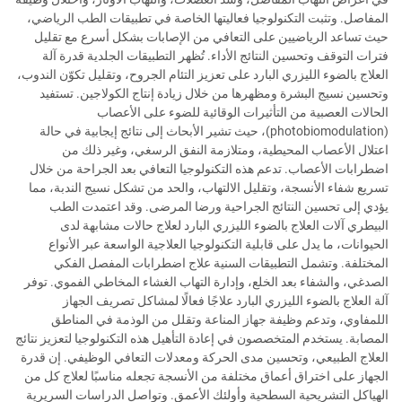
المفاصل. وتثبت التكنولوجيا فعاليتها الخاصة في تطبيقات الطب الرياضي،
حيث تساعد الرياضيين على التعافي من الإصابات بشكل أسرع مع تقليل
فترات التوقف وتحسين النتائج الأداء. تُظهر التطبيقات الجلدية قدرة آلة
العلاج بالضوء الليزري البارد على تعزيز التئام الجروح، وتقليل تكوّن الندوب،
وتحسين نسيج البشرة ومظهرها من خلال زيادة إنتاج الكولاجين. تستفيد
الحالات العصبية من التأثيرات الوقائية للضوء على الأعصاب
(photobiomodulation)، حيث تشير الأبحاث إلى نتائج إيجابية في حالة
اعتلال الأعصاب المحيطية، ومتلازمة النفق الرسغي، وغير ذلك من
اضطرابات الأعصاب. تدعم هذه التكنولوجيا التعافي بعد الجراحة من خلال
تسريع شفاء الأنسجة، وتقليل الالتهاب، والحد من تشكل نسيج الندبة، مما
يؤدي إلى تحسين النتائج الجراحية ورضا المرضى. وقد اعتمدت الطب
البيطري آلات العلاج بالضوء الليزري البارد لعلاج حالات مشابهة لدى
الحيوانات، ما يدل على قابلية التكنولوجيا العلاجية الواسعة عبر الأنواع
المختلفة. وتشمل التطبيقات السنية علاج اضطرابات المفصل الفكي
الصدغي، والشفاء بعد الخلع، وإدارة التهاب الغشاء المخاطي الفموي. توفر
آلة العلاج بالضوء الليزري البارد علاجًا فعالًا لمشاكل تصريف الجهاز
اللمفاوي، وتدعم وظيفة جهاز المناعة وتقلل من الوذمة في المناطق
المصابة. يستخدم المتخصصون في إعادة التأهيل هذه التكنولوجيا لتعزيز نتائج
العلاج الطبيعي، وتحسين مدى الحركة ومعدلات التعافي الوظيفي. إن قدرة
الجهاز على اختراق أعماق مختلفة من الأنسجة تجعله مناسبًا لعلاج كل من
الهياكل التشريحية السطحية وأولئك الأعمق. وتواصل الدراسات السريرية