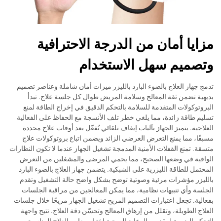
مزايا أمان من الدرجة الاحترافية
وتصميم سهل الاستخدام
تدمج جهاز العلاج بالضوء البارد بالليزر ميزات أمان شاملة وعناصر تصميم
بديهية تضمن ثقة المعالج وسلامة المريض طوال كل جلسة علاج. تبدأ
البروتوكولات المتقدمة للسلامة بالتحكم الدقيق في إخراج الطاقة لمنع
تسليم طاقة زائدة، مما يلغي خطر تلف الأنسجة مع الحفاظ على الفعالية
العلاجية. يتميز الجهاز بآليات إيقاف تلقائي تُفعّل بعد أوقات علاج محددة
مسبقًا، مما يمنع التعرض العرضي الزائد ويضمن اتباع بروتوكولات علاج
متسقة. تمنع القفلات الأمنية المدمجة تشغيل الجهاز عندما لا تكون النظارات
الواقية في وضعها الصحيح، مما يحمي المرضى والمشغلين من التعرض
المحتمل للطاقة الليزرية على الشبكية. يتضمن جهاز العلاج بالضوء البارد
بالليزر مؤشرات مرئية وصوتية توضح بشكل واضح حالة التشغيل وتقدم
الجلسة وأي تنبيهات نظامية، مما يمكن المعالجين من مراقبة الجلسات
بفعالية. تجعل اعتبارات التصميم المريح تشغيل الجهاز مريحًا خلال جلسات
العلاج الطويلة، وتقلل من إرهاق المعالج وتحسّن دقة العلاج. تتيح واجهة
التحكم البديهية لمقدمي الرعاية الصحية اختيار معايير العلاج المناسبة