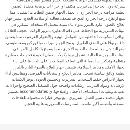
بسرعة دون الحاجة إلى تدريب مكثف أو إجراءات برمجة معقدة. تضمن
أنظمة مراقبة درجة الحرارة أن يعمل الجهاز ضمن النطاقات المثلى، مما
يمنع ارتفاع درجة الحرارة الذي قد يضعف فعالية أو سلامة العلاج. يتميز جهاز
العلاج بالضوء البارد بالليزر بمواد بناء متينة تتحمل الاستخدام المتكرر في
البيئات السريرية مع الحفاظ على دقة المعايرة بمرور الوقت. تحجب الغلاف
الواقي المكونات الداخلية من العوامل البيئية والأضرار العرضية، مما يضمن
أداءً موثوقًا على المدى الطويل. يدمج الجهاز ميزات توافق كهرومغناطيسي
تمنع التداخل مع المعدات الطبية الأخرى، مما يسمح بالتكامل الآمن في
البيئات السريرية الحالية. تشمل بروتوكولات ضمان الجودة فحوصات معايرة
منتظمة وتذكيرات الصيانة التي تساعد المعالجين على الحفاظ على أداء
الجهاز الأمثل ومعايير السلامة. يتضمن جهاز العلاج بالضوء البارد بالليزر
أنظمة وثائق شاملة تسجل معايير العلاج واستجابات المرضى ومقاييس أداء
الجهاز لأغراض حفظ السجلات السريرية وتحسين الجودة. توفر الكتيبات
الإرشادية ومواد التدريب إرشادات واضحة حول التشغيل الصحيح وإجراءات
الصيانة وتقنيات استكشاف الأخطاء وإصلاحها. ي accommodates تصميم
الجهاز مختلف سير العمل السريري، مع توفر خيارات محمولة للعلاجات
المتنقلة وأنظمة أكبر تناسب الممارسات السريرية عالية الحجم.