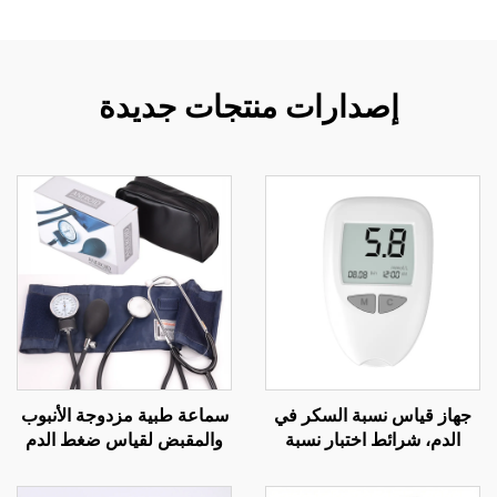
إصدارات منتجات جديدة
جهاز قياس نسبة السكر في
سماعة طبية مزدوجة الأنبوب
الدم، شرائط اختبار نسبة
والمقبض لقياس ضغط الدم
السكر في الدم لكبار السن،
مع مصدر طاقة كهربائية
إبرة وخز الإصبع G058،
وحزام يدوي لقياس الضغط