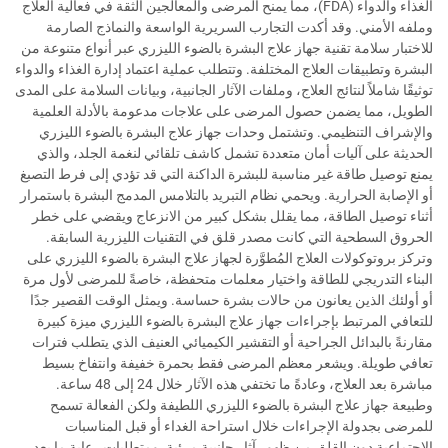
الغذاء والدواء (FDA)، مما يمنح المرضى والمعالجين الثقة في فعالية العلاج
وملفه الأمني. وقد أكدت التجارب السريرية الواسعة والنماذج الصارمة
للاختبار سلامة تقنية جهاز علاج البشرة بالضوء الليزري عبر أنواع متنوعة من
البشرة وتطبيقات العلاج المختلفة. وتتطلب عملية اعتماد إدارة الغذاء والدواء
توثيقًا شاملاً لنتائج العلاج، وملفات الآثار الجانبية، وبيانات السلامة على المدى
الطويل، مما يضمن حصول المرضى على علاجات مدعومة بالأدلة العلمية
والإشراف التنظيمي. وتشتمل وحدات جهاز علاج البشرة بالضوء الليزري
الحديثة على آليات أمان متعددة تشمل كاشف تلقائي لنغمة الجلد، والذي
يمنع توصيل طاقة غير مناسبة للبشرة الداكنة التي قد تؤدي إلى فرط التصبغ
أو الإصابة الحرارية. ويحمي نظام التبريد بالتلامس المدمج البشرة باستمرار
أثناء توصيل الطاقة، مما يقلل بشكل كبير من الانزعاج ويقضي على خطر
الحروق السطحية التي كانت مصدر قلق في التقنيات الليزرية السابقة.
وتركز بروتوكولات العلاج المُطوَّرة لجهاز علاج البشرة بالضوء الليزري على
البناء التدريجي للطاقة واختيار معلمات متحفظة، خاصةً للمرضى لأول مرة
أو أولئك الذين يعانون من حالات بشرة حساسة. ويمثل الوقت القصير جدًا
للتعافي المرتبط بإجراءات جهاز علاج البشرة بالضوء الليزري ميزة كبيرة
مقارنةً بالبدائل الجراحية أو التقشير الكيميائي العنيف الذي يتطلب فترات
تعافي طويلة. ويشعر معظم المرضى فقط بحمرة خفيفة وانتفاخ بسيط
مباشرة بعد العلاج، وعادةً ما تختفي هذه الآثار خلال 24 إلى 48 ساعة.
وطبيعة جهاز علاج البشرة بالضوء الليزري اللطيفة ولكن الفعالة تسمح
للمرضى بجدولة الإجراءات خلال استراحة الغداء أو قبل المناسبات
الاجتماعية دون القلق من ظهور آثار جانبية مرئية. ومتطلبات رعاية ما بعد