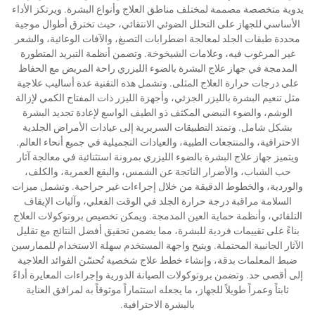
يدوية متخصصة مصممة لمختلف مناطق العلاج وأنواع البشرة. ويرتكز الأداء
الأساسي للجهاز على التحلل الضوئي الانتقائي، حيث تخترق أطوال موجية
محددة طبقات الجلد لمعالجة اضطرابات التصبغ، والآفات الوعائية، والشعر
غير المرغوب فيه، وعلامات الشيخوخة. وتضمن أنظمة التبريد المتطورة
المدمجة في جهاز علاج البشرة بالضوء الليزري راحة المريض مع الحفاظ
على درجات حرارة العلاج المثلى. وتشمل هذه التقنية عدة أساليب علاجية
مثل تنعيم البشرة بالليزر الجزئي، وأجهزة الليزر ذات المفتاح الكمي لإزالة
الوشم، والضوء النبضي المكثف ذو الطيف الواسع لإعادة تجديد البشرة
بشكل شامل. وتمتد التطبيقات السريرية إلى عيادات الأمراض الجلدية
الاحترافية، والمنتجعات الطبية، والعيادات التجميلية في جميع أنحاء العالم.
ويتميز جهاز علاج البشرة بالضوء الليزري بمرونة استثنائية في معالجة آثار
حب الشباب، والأضرار الناتجة عن الشمس، والبقع العمرية، والكلف،
والوردية، والخطوط الدقيقة من خلال إجراءات غير جراحية. وتشمل ميزات
السلامة مراقبة درجة حرارة الجلد في الوقت الفعلي، وآليات الإيقاف
التلقائي، وأنظمة حماية العين المدمجة. ويمكن تخصيص بروتوكولات العلاج
بناءً على تقييمات فردية للبشرة، مما يضمن تحقيق أفضل النتائج مع تقليل
الآثار الجانبية المحتملة. ويتيح واجهة المستخدم سهلة الاستخدام للممارسين
ضبط المعلمات بدقة، وإنشاء خطط علاج شخصية تُحسّن الفوائد العلاجية
إلى أقصى حد. وتضمن بروتوكولات الصيانة الدورية وإجراءات المعايرة أداءً
ثابتاً وعمراً طويلاً للجهاز، ما يجعله استثماراً موثوقاً به لمرافق العناية
بالبشرة الاحترافية.