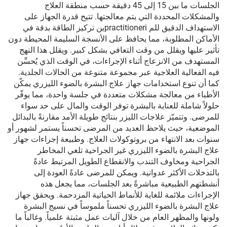
الجلسات ما بين 15 إلى 45 دقيقة حسب منطقة العلاج
والمشكلات المحددة التي يتم معالجتها. تتيح قدرة الجهاز على
الاستهداف الدقيق للم practitioneriين تركيز الطاقة بدقة في
الأماكن المطلوبة، مما يحافظ على الأنسجة السليمة المحيطة دون
تأثير عليها ويقلل من وقت التعافي بشكل كبير. ويقلل هذا النهج
المستهدف من الانزعاج أثناء الإجراءات، في الوقت الذي يُحسِّن
فيه الفعالية العلاجية عبر مجموعة متنوعة من الحالات الجلدية.
كما أن تنوع استخدامات جهاز علاج البشرة بالضوء الليزري يمكّن
الأطباء من معالجة مشكلات متعددة في جلسة واحدة، مما يوفّر
حلولاً شاملة للعناية بالبشرة توفر الوقت والمال على حد سواء
للمرضى. وتتميّز علاجات الليزر بنتائج طويلة الأمد مقارنةً بالبدائل
الموضعية، حيث يلاحظ العديد من المرضى تحسناً يستمر لشهور أو
سنوات بعد الانتهاء من بروتوكولات العلاج. وطبيعة إجراءات جهاز
علاج البشرة بالضوء الليزري غير الجراحية تلغي المخاطر
الجراحية ومخاوف التندب والانقطاع الطويل المرتبط عادةً
بالتدخلات الأكثر عدوانية. ويمكن للمرضى عادةً العودة إلى
أنشطتهم الطبيعية مباشرةً بعد الجلسات، مما يجعل هذه
الإجراءات ملائمة للغاية للأنماط الحياتية المزدحمة. ويحقق جهاز
علاج البشرة بالضوء الليزري تحسناً ملموساً في نسيج البشرة
ولونها والمظهر العام من خلال آليات عمل مثبتة علمياً. وغالباً ما