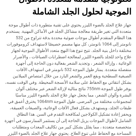
الموجية لحلول الجلد الشاملة
جهاز علاج الجلد بالضوء الليزر يحتوي على تقنية متطورة ذات أطوال موجة
متعددة التي تغير طريقة معالجة مشاكل الجلد في الأماكن المهنية. يستخدم
هذا النظام المتقدم أطوال موجات ضوئية محددة بدقة تتراوح من 532
نانومتر إلى 1064 نانومتر، كل منها مصمم خصيصًا لاستهداف كروموفورات
مختلفة داخل بنية الجلد. تتيح تنوع هذا النهج متعدد الأطوال الموجية لجهاز
علاج واحد للجلد بالضوء الليزر لمعالجة اضطرابات الصباغات ، والأضرار
الوعائية ، وإزالة الشعر ، وتجديد الشعر بفعالية دون الحاجة إلى أجهزة
منفصلة متعددة. يمتاز طول الموجة 532 نانومتر في استهداف الآفات
الصبغية السطحية وبقع العمر والشعر البارد من خلال امتصاص الميلانين
بشكل انتقائي مع الحفاظ على سلامة الأنسجة المحيطة. وفي الوقت نفسه،
يوفر طول الموجة 755nm نتائج مثالية لإزالة الشعر عبر مختلف ألوان
البشرة وألوان الشعر، مما يجعل جهاز علاج الجلد بالضوء الليزر مناسبًا
لمجموعات مختلفة من المرضى. طول الموجة 1064nm يخترق أعمق في
طبقات الجلد، ويستهدف بشكل فعال الآفات الوعائية، والصبغات العميقة،
ويحفز إعادة تشكيل الكولاجين لمكافحة التقدم في السن. هذا النطاق
الشامل لأطوال الموجات يزيل الحاجة إلى أن يستثمر الممارسون في أجهزة
متخصصة متعددة ، مما يقلل بشكل كبير من تكاليف المعدات ومتطلبات
المساحة مع الحفاظ على تنوع العلاج. يحتوي جهاز علاج الجلد بالضوء الليزر