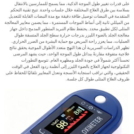
على قدرات تغيير طول الموجة الذكية، مما يسمح للممارسين بالانتقال
بسلاسة بين طرق العلاج المختلفة خلال جلسات واحدة. تتيح تقنية التحكم
المتقدمة في النبضات توصيل طاقة دقيقة مع مدة النبضات القابلة للتعديل
من الميللي ثانية إلى أنماط الموجات المستمرة ، مما يضمن معايير المعالجة
المثلى لكل تطبيق محدد. يحتفظ نظام التبريد المتطور المدمج داخل جهاز
معالجة الجلد بالضوء الليزر بدرجات حرارة سطح الجلد المتسقة طوال
العمليات، مما يعزز راحة المريض مع حماية البشرة من الضرر الحراري.
تظهر الدراسات السريرية أن هذا النهج متعدد الأطوال الموجية يحقق نتائج
علاجية متفوقة مقارنةً ببدائل طول الموجة الواحد، حيث يشهد المرضى
تحسناً أكثر شمولاً في جودة الجلد ومظهره العام. تتوسع التطورات
التكنولوجية لجهاز العلاج بالضوء الليزر إلى أنظمة ردود الفعل في الوقت
الحقيقي، والتي تراقب استجابة الأنسجة وتعدل المعايير تلقائيًا للحفاظ على
ظروف العلاج المثلى طوال كل جلسة.