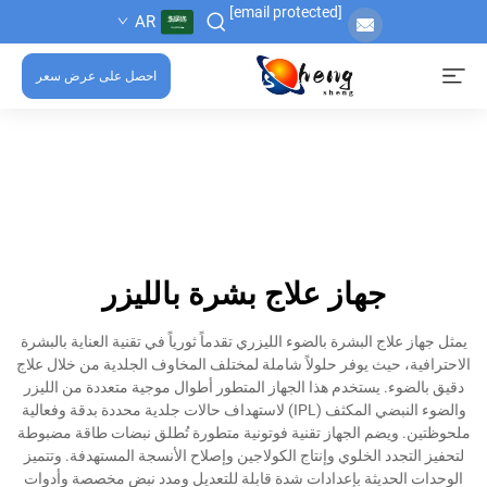
[email protected]
AR
احصل على عرض سعر
جهاز علاج بشرة بالليزر
يمثل جهاز علاج البشرة بالضوء الليزري تقدماً ثورياً في تقنية العناية بالبشرة
الاحترافية، حيث يوفر حلولاً شاملة لمختلف المخاوف الجلدية من خلال علاج
دقيق بالضوء. يستخدم هذا الجهاز المتطور أطوال موجية متعددة من الليزر
والضوء النبضي المكثف (IPL) لاستهداف حالات جلدية محددة بدقة وفعالية
ملحوظتين. ويضم الجهاز تقنية فوتونية متطورة تُطلق نبضات طاقة مضبوطة
لتحفيز التجدد الخلوي وإنتاج الكولاجين وإصلاح الأنسجة المستهدفة. وتتميز
الوحدات الحديثة بإعدادات شدة قابلة للتعديل ومدد نبض مخصصة وأدوات