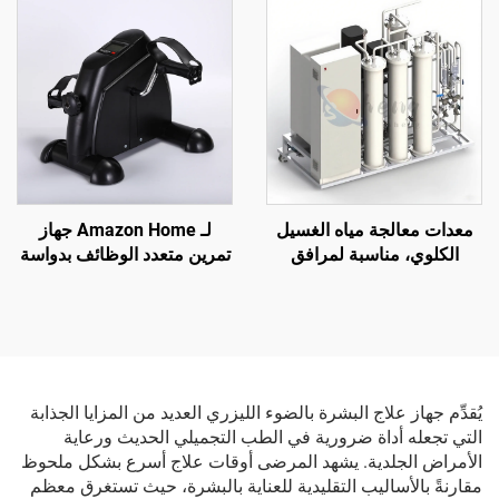
مجموعة اختبار مرض
من نوع الذراع
السكري
معدات معالجة مياه الغسيل
لـ Amazon Home جهاز
الكلوي، مناسبة لمرافق
تمرين متعدد الوظائف بدواسة
الغسيل الكلوي في
صغيرة داخلية دراجة مُدرّب
المستشفيات من الدرجة
تأهيل لكبار السن إمدادات
الثانية
علاجية
يُقدِّم جهاز علاج البشرة بالضوء الليزري العديد من المزايا الجذابة
التي تجعله أداة ضرورية في الطب التجميلي الحديث ورعاية
الأمراض الجلدية. يشهد المرضى أوقات علاج أسرع بشكل ملحوظ
مقارنةً بالأساليب التقليدية للعناية بالبشرة، حيث تستغرق معظم