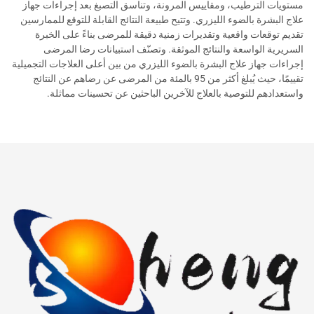
مستويات الترطيب، ومقاييس المرونة، وتناسق التصبغ بعد إجراءات جهاز
علاج البشرة بالضوء الليزري. وتتيح طبيعة النتائج القابلة للتوقع للممارسين
تقديم توقعات واقعية وتقديرات زمنية دقيقة للمرضى بناءً على الخبرة
السريرية الواسعة والنتائج الموثقة. وتصنّف استبيانات رضا المرضى
إجراءات جهاز علاج البشرة بالضوء الليزري من بين أعلى العلاجات التجميلية
تقييمًا، حيث يُبلغ أكثر من 95 بالمئة من المرضى عن رضاهم عن النتائج
واستعدادهم للتوصية بالعلاج للآخرين الباحثين عن تحسينات مماثلة.