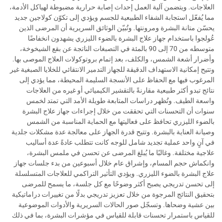
العلاجات. ويتضمن آلية العمل إحداث إصابة حرارية مضبوطة لهياكل الأدمة،
مما يُفعّل استجابة الشفاء الطبيعية للجسم ويؤدي إلى تكوّن كولاجين جديد
يحسّن متانة البشرة ومرونتها. وتُبيّن الوثائق السريرية أن المرضى الذين
عُولجوا باستخدام جهاز علاج البشرة بالضوء الليزري يشهدون انخفاضًا
متوسطه من 70 إلى 90 بالمئة في التصبغات الناتجة عن بقع الشيخوخة،
وأضرار أشعة الشمس، والكلف، بعد إتمام بروتوكولات العلاج الموصى بها.
وتتيح إمكانية الاستهداف الدقيقة للجهاز التدمير الانتقائي للخلايا الصبغية غير
المرغوب فيها مع الحفاظ على الأنسجة السليمة المحيطة، مما يؤدي إلى
نتائج تبدو أكثر طبيعية مقارنةً بالتقشير الكيميائي أو غيره من العلاجات
واسعة الطيف. وتُظهر دراسات المتابعة طويلة الأمد التي تمتد لخمس
سنوات أن التحسنات التي تحققت من خلال إجراءات جهاز علاج البشرة
بالضوء الليزري تحافظ على فعاليتها مع الحماية المناسبة من الشمس
وصيانة العناية بالبشرة. وتتيح قدرة الجهاز على معالجة عدة مشكلات جلدية
في آنٍ واحد عملية تجديد شامل للوجه كانت تتطلب عادةً عدة أساليب
علاجية مختلفة. وغالبًا ما يُبلغ المرضى عن تحسن في ملمس البشرة،
وانكماش حجم المسام، وإشراق عام خلال أسبوعين من بدء جلسات جهاز
علاج البشرة بالضوء الليزري. ويؤدي التأثير التراكمي للعلاجات المتسلسلة
إلى تحسن تدريجي يصبح أكثر وضوحًا مع كل جلسة، ما يسمح للمرضى
بتحقيق النتائج المرجوة من خلال تعزيز تدريجي بدلًا من تغييرات دراماتيكية
بين عشية وضحاها. وتسجّل صور الحالات السريرية والأدوات الموضوعية
للقياس باستمرار تحسنات قابلة للقياس في مؤشرات البشرة، بما في ذلك