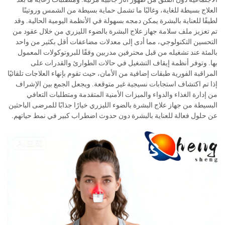
العلاج بسيطة للغاية، وغالبًا ما تشمل حماية بسيطة من الشمس وروتينًا
لطيفًا للعناية بالبشرة يمكن دمجه بسهولة في الأنظمة اليومية الحالية. وقد
تم تعزيز ملف سلامة جهاز علاج البشرة بالضوء الليزري من خلال عقود من
التحسين التكنولوجي، مما أدى إلى معدلات مضاعفات أقل بكثير من واحد
بالمئة عند تشغيله من قبل محترفين مدربين وفقًا للبروتوكولات المعمول
بها. وتوفر أنظمة إيقاف التشغيل في حالات الطوارئ والقدرات على
المراقبة الفورية طبقات إضافية من الأمان، حيث تقوم بإنهاء العلاجات تلقائيًا
إذا تم اكتشاف استجابات نسيجية غير متوقعة. ويجعل الجمع بين الإشراف
من إدارة الغذاء والدواء والميزات الأمنية المتقدمة ومتطلبات التعافي
البسيطة من جهاز علاج البشرة بالضوء الليزري خيارًا جذابًا للمرضى الباحثين
عن حلول فعالة للعناية بالبشرة دون حدوث اضطراب كبير في نمط حياتهم.