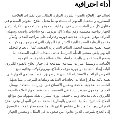
أداء احترافية
يُجسّد جهاز العلاج بالضوء الليزري التوازن المثالي بين القدرات العلاجية
المتطورة والتشغيل البديهي للمستخدم، ما يجعل العلاج الضوئي المتقدم في
متناول كل من المتخصصين في الرعاية الصحية والمستخدمين الأفراد. يتميز
الجهاز بواجهة مصممة وفق مبادئ الإرغونوميا، مع شاشات واضحة وسهلة
القراءة توفر معلومات علاجية فورية وقدرات على مراقبة التقدم. ويُقدّر
مقدمو الرعاية الصحية البنية الاحترافية للجهاز، التي تدمج مواد ومكونات
طبية الصنع مصممة لتحمل البيئات السريرية الصعبة. كما أن نظام التحكم
البديهي يلغي منحنى التعلّم المرتبط عادة بالمعدات الطبية المعقدة، ما
يسمح للمستخدمين بالبدء بجلسات علاج فعالة مباشرة بعد التوجيه
الأساسي. وتشمل ميزات السلامة المدمجة في جهاز العلاج بالضوء الليزري
آليات إيقاف تلقائية، وأجهزة مؤقت للعلاج، وبروتوكولات وقائية تمنع
التعرض الزائد أو الاستخدام الخاطئ عن طريق الخطأ. ويحتوي الجهاز على
تقنية ذكية تتذكر إعدادات الجلسات السابقة وملفات المرضى، مما يسهّل
الجلسات العلاجية اللاحقة ويضمن الاتساق عبر الزيارات المتعددة. ويمثل
الحجم المحمول ميزة رئيسية في التصميم، حيث يتميز جهاز العلاج بالضوء
الليزري بأبعاد مدمجة وبنيان خفيف الوزن ييسّران نقله بسهولة بين مواقع
العلاج. كما تتيح إمكانية التشغيل بالبطارية استخدامه في الميدان وفي العلاج
المنزلي دون الاعتماد على مقابس الكهرباء، ما يوسع نطاق إمكانية الوصول
إلى العلاج للمرضى الذين يعانون من صعوبات في التنقّل. ويتضمن الجهاز