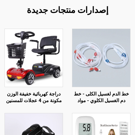
إصدارات منتجات جديدة
خط الدم لغسيل الكلى - خط
دراجة كهربائية خفيفة الوزن
دم الغسيل الكلوي - مواد
مكونة من 4 عجلات للمسنين
استهلاكية لغسيل الكلى
وكبار السن، سعة 180 كجم،
بطارية حمض الرصاص القابلة
للطي 24 فولت 12 أمبير،
للأشخاص ذوي الإعاقات