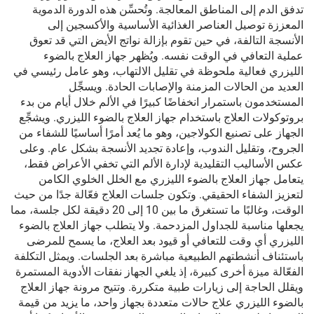
تدفق الدم إلى المناطق المعالجة. وتُحسِّن هذه الدورة الدموية
المعززة توصيل العناصر الغذائية الأساسية والأكسجين إلى
الأنسجة التالفة، في حين تقوم بإزالة نواتج الأيض التي قد تعوق
عملية التعافي في الوقت نفسه. ويُظهر جهاز العلاج بالضوء
الليزري فعالية ملحوظة في تقليل الالتهاب، وهو عامل رئيسي في
العديد من الحالات المزمنة والإصابات الحادة. ويسجِّل
المستخدمون باستمرار انخفاضًا كبيرًا في الألم خلال أيام من بدء
بروتوكولات العلاج باستخدام جهاز العلاج بالضوء الليزري. ويشجِّع
الجهاز على تصنيع الكولاجين، وهو ما يُعد أمرًا أساسيًا للشفاء من
الجروح، وتقليل الندوب، وإعادة تجديد الأنسجة بشكل عام. وعلى
عكس الأساليب التقليدية لإدارة الألم التي تخفي الأعراض فقط،
يتعامل جهاز العلاج بالضوء الليزري مع الخلل الخلوي الكامن
لتعزيز الشفاء الحقيقي. وتكون جلسات العلاج فعّالة جدًا من حيث
الوقت، وغالبًا ما تستغرق ما بين 10 إلى 20 دقيقة لكل جلسة، مما
يجعلها مناسبة للجداول المزدحمة. ولا يتطلب جهاز العلاج بالضوء
الليزري أي وقت للتعافي أو قيود بعد العلاج، ما يسمح للمرضى
باستئناف أنشطتهم الطبيعية مباشرة بعد الجلسات. ويمثل التكلفة
الفعّالة ميزة أخرى كبيرة، إذ يلغي الجهاز نفقات الأدوية المستمرة
ويقلل الحاجة إلى زيارات طبية متكررة. وتتيح مرونة جهاز العلاج
بالضوء الليزري علاج حالات متعددة بجهاز واحد، ما يزيد من قيمة