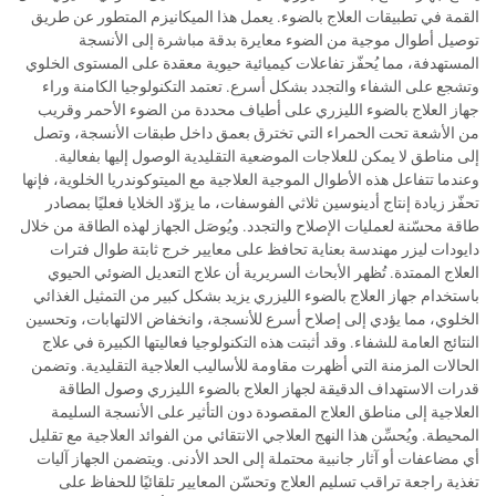
القمة في تطبيقات العلاج بالضوء. يعمل هذا الميكانيزم المتطور عن طريق
توصيل أطوال موجية من الضوء معايرة بدقة مباشرة إلى الأنسجة
المستهدفة، مما يُحفّز تفاعلات كيميائية حيوية معقدة على المستوى الخلوي
وتشجع على الشفاء والتجدد بشكل أسرع. تعتمد التكنولوجيا الكامنة وراء
جهاز العلاج بالضوء الليزري على أطياف محددة من الضوء الأحمر وقريب
من الأشعة تحت الحمراء التي تخترق بعمق داخل طبقات الأنسجة، وتصل
إلى مناطق لا يمكن للعلاجات الموضعية التقليدية الوصول إليها بفعالية.
وعندما تتفاعل هذه الأطوال الموجية العلاجية مع الميتوكوندريا الخلوية، فإنها
تحفّز زيادة إنتاج أدينوسين ثلاثي الفوسفات، ما يزوّد الخلايا فعليًا بمصادر
طاقة محسّنة لعمليات الإصلاح والتجدد. ويُوصَل الجهاز لهذه الطاقة من خلال
دايودات ليزر مهندسة بعناية تحافظ على معايير خرج ثابتة طوال فترات
العلاج الممتدة. تُظهر الأبحاث السريرية أن علاج التعديل الضوئي الحيوي
باستخدام جهاز العلاج بالضوء الليزري يزيد بشكل كبير من التمثيل الغذائي
الخلوي، مما يؤدي إلى إصلاح أسرع للأنسجة، وانخفاض الالتهابات، وتحسين
النتائج العامة للشفاء. وقد أثبتت هذه التكنولوجيا فعاليتها الكبيرة في علاج
الحالات المزمنة التي أظهرت مقاومة للأساليب العلاجية التقليدية. وتضمن
قدرات الاستهداف الدقيقة لجهاز العلاج بالضوء الليزري وصول الطاقة
العلاجية إلى مناطق العلاج المقصودة دون التأثير على الأنسجة السليمة
المحيطة. ويُحسِّن هذا النهج العلاجي الانتقائي من الفوائد العلاجية مع تقليل
أي مضاعفات أو آثار جانبية محتملة إلى الحد الأدنى. ويتضمن الجهاز آليات
تغذية راجعة تراقب تسليم العلاج وتحسّن المعايير تلقائيًا للحفاظ على