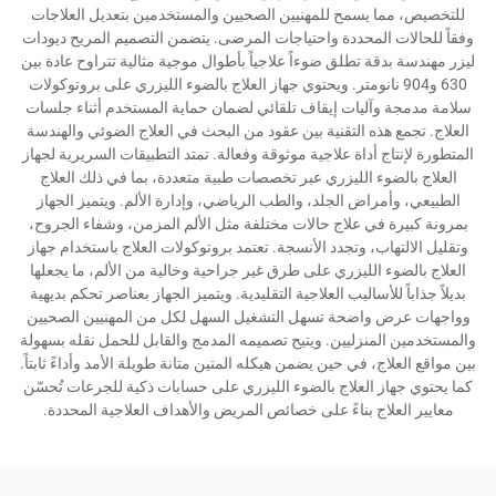
للتخصيص، مما يسمح للمهنيين الصحيين والمستخدمين بتعديل العلاجات
وفقاً للحالات المحددة واحتياجات المرضى. يتضمن التصميم المريح ديودات
ليزر مهندسة بدقة تطلق ضوءاً علاجياً بأطوال موجية مثالية تتراوح عادة بين
630 و904 نانومتر. ويحتوي جهاز العلاج بالضوء الليزري على بروتوكولات
سلامة مدمجة وآليات إيقاف تلقائي لضمان حماية المستخدم أثناء جلسات
العلاج. تجمع هذه التقنية بين عقود من البحث في العلاج الضوئي والهندسة
المتطورة لإنتاج أداة علاجية موثوقة وفعالة. تمتد التطبيقات السريرية لجهاز
العلاج بالضوء الليزري عبر تخصصات طبية متعددة، بما في ذلك العلاج
الطبيعي، وأمراض الجلد، والطب الرياضي، وإدارة الألم. ويتميز الجهاز
بمرونة كبيرة في علاج حالات مختلفة مثل الألم المزمن، وشفاء الجروح،
وتقليل الالتهاب، وتجدد الأنسجة. تعتمد بروتوكولات العلاج باستخدام جهاز
العلاج بالضوء الليزري على طرق غير جراحية وخالية من الألم، ما يجعلها
بديلاً جذاباً للأساليب العلاجية التقليدية. ويتميز الجهاز بعناصر تحكم بديهية
وواجهات عرض واضحة تسهل التشغيل السهل لكل من المهنيين الصحيين
والمستخدمين المنزليين. ويتيح تصميمه المدمج والقابل للحمل نقله بسهولة
بين مواقع العلاج، في حين يضمن هيكله المتين متانة طويلة الأمد وأداءً ثابتاً.
كما يحتوي جهاز العلاج بالضوء الليزري على حسابات ذكية للجرعات تُحسّن
معايير العلاج بناءً على خصائص المريض والأهداف العلاجية المحددة.