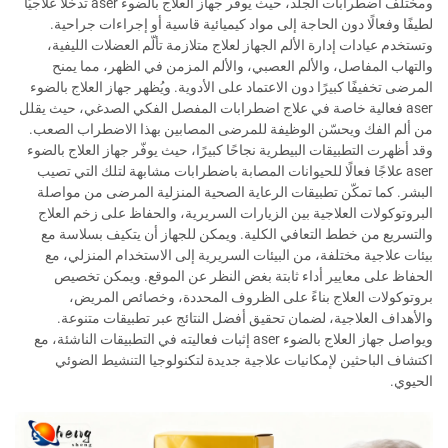
ومختلف اضطرابات الجلد، حيث يوفر جهاز العلاج بالضوء aser تدخلًا علاجيًا
لطيفًا وفعالًا دون الحاجة إلى مواد كيميائية قاسية أو إجراءات جراحية.
وتستخدم عيادات إدارة الألم الجهاز لعلاج متلازمة تألّم العضلات الليفية،
والتهاب المفاصل، والألم العصبي، والألم المزمن في الظهر، مما يمنح
المرضى تخفيفًا كبيرًا دون الاعتماد على الأدوية. ويُظهر جهاز العلاج بالضوء
aser فعالية خاصة في علاج اضطرابات المفصل الفكي الصدغي، حيث يقلل
من ألم الفك ويحسّن الوظيفة للمرضى المصابين بهذا الاضطراب الصعب.
وقد أظهرت التطبيقات البيطرية نجاحًا كبيرًا، حيث يوفّر جهاز العلاج بالضوء
aser علاجًا فعالًا للحيوانات المصابة باضطرابات مشابهة لتلك التي تصيب
البشر. كما تمكّن تطبيقات الرعاية الصحية المنزلية المرضى من مواصلة
البروتوكولات العلاجية بين الزيارات السريرية، والحفاظ على زخم العلاج
والتسريع من خطط التعافي الكلية. ويمكن للجهاز أن يتكيف بسلاسة مع
بيئات علاجية مختلفة، من البيئات السريرية إلى الاستخدام المنزلي، مع
الحفاظ على معايير أداء ثابتة بغض النظر عن الموقع. ويمكن تخصيص
بروتوكولات العلاج بناءً على الظروف المحددة، وخصائص المريض،
والأهداف العلاجية، لضمان تحقيق أفضل النتائج عبر تطبيقات متنوعة.
ويواصل جهاز العلاج بالضوء aser إثبات فعاليته في التطبيقات الناشئة، مع
اكتشاف الباحثين لإمكانيات علاجية جديدة لتكنولوجيا التنشيط الضوئي
الحيوي.