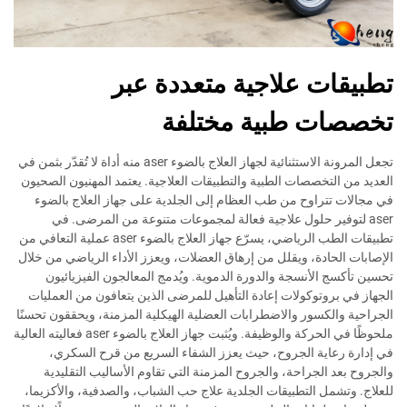
تطبيقات علاجية متعددة عبر
تخصصات طبية مختلفة
تجعل المرونة الاستثنائية لجهاز العلاج بالضوء aser منه أداة لا تُقدّر بثمن في
العديد من التخصصات الطبية والتطبيقات العلاجية. يعتمد المهنيون الصحيون
في مجالات تتراوح من طب العظام إلى الجلدية على جهاز العلاج بالضوء
aser لتوفير حلول علاجية فعالة لمجموعات متنوعة من المرضى. في
تطبيقات الطب الرياضي، يسرّع جهاز العلاج بالضوء aser عملية التعافي من
الإصابات الحادة، ويقلل من إرهاق العضلات، ويعزز الأداء الرياضي من خلال
تحسين تأكسج الأنسجة والدورة الدموية. ويُدمج المعالجون الفيزيائيون
الجهاز في بروتوكولات إعادة التأهيل للمرضى الذين يتعافون من العمليات
الجراحية والكسور والاضطرابات العضلية الهيكلية المزمنة، ويحققون تحسنًا
ملحوظًا في الحركة والوظيفة. ويُثبت جهاز العلاج بالضوء aser فعاليته العالية
في إدارة رعاية الجروح، حيث يعزز الشفاء السريع من قرح السكري،
والجروح بعد الجراحة، والجروح المزمنة التي تقاوم الأساليب التقليدية
للعلاج. وتشمل التطبيقات الجلدية علاج حب الشباب، والصدفية، والأكزيما،