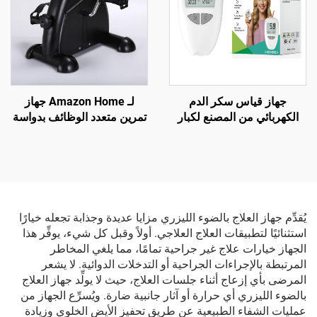
جهاز قياس سكر الدم
لـ Amazon Home جهاز
الكهربائي من المصنع لكبار
تمرين متعدد الوظائف بدواسة
السن مع شريط اختبار ارتفاع
صغيرة داخلية دراجة مُدرّب
سكر الدم وكمبيوتر كشف
تأهيل لكبار السن إمدادات
الوخز لمراقبة الصحة والتحليل
علاجية
يُقدِّم جهاز العلاج بالضوء الليزري مزايا عديدة وجذابة تجعله خيارًا
استثنائيًا لتطبيقات العلاج العلاجي. أولاً وقبل كل شيء، يوفِّر هذا
الجهاز خيارات علاج غير جراحية تمامًا، مما يلغي المخاطر
المرتبطة بالإجراءات الجراحية أو التدخلات الدوائية. لا يشعر
المرضى بأي إزعاج أثناء جلسات العلاج، حيث لا يولِّد جهاز العلاج
بالضوء الليزري أي حرارة أو آثار جانبية ضارة. ويُسرِّع الجهاز من
عمليات الشفاء الطبيعية عن طريق تحفيز الأيض الخلوي وزيادة