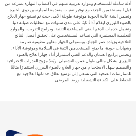
أدلة شاملة للمستخدم وموارد تدريبية تسهم في اكتساب المهارة بسرعة من
قبل المستخدمين الجدد، مع توفير تقنيات متقدمة للممارسين ذوي الخبرة.
وتضمن البنية عالية الجودة موثوقية طويلة الأمد، حيث تم تصنيع جهاز العلاج
بالضوء الليزري ليقدّم أداءً ثابتًا على مدى سنوات مع متطلبات صيانة دنيا.
وتشمل خدمات الدعم الفني المساعدة التقنية، وبرامج التدريب، والموارد
التعليمية المستمرة التي تساعد المستخدمين على تحقيق أفضل النتائج
العلاجية وزيادة عمر الجهاز. ويستوفي الجهاز معايير تنظيمية صارمة
وشهادات جودة، ما يمنح المستخدمين الثقة في السلامة وموثوقية الأداء.
وتضمن برامج الضمان والدعم الفني استمرار أداء جهاز العلاج بالضوء
الليزري بشكل مثالي طوال عمره التشغيلي. ويُعدّ مزيج القدرات الاحترافية
والتصميم سهل الاستخدام من جهاز العلاج بالضوء الليزري استثمارًا مثاليًا
للممارسات الصحية التي تسعى إلى توسيع نطاق خدماتها العلاجية مع
الحفاظ على الكفاءة التشغيلية ورضا المرضى.