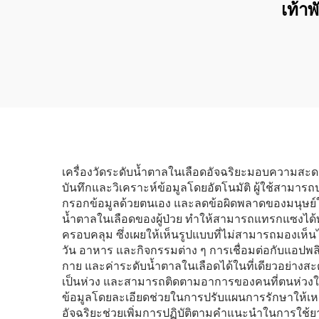
ผู้ใหญ่แบบอัจฉริยะพร้อม
เท้าพ
มอเตอร์กำลังสูงและ
แบบม
แบตเตอรี่ลิเธียมสำรอง
สำหรั
แบบเคลื่อนย้ายได้ 2 ก้อน
เครื่องวัดระดับน้ำตาลในเลือดอัจฉริยะมอบความส
บันทึกและวิเคราะห์ข้อมูลโดยอัตโนมัติ ผู้ใช้สามารถป
กรอกข้อมูลด้วยตนเอง และลดข้อผิดพลาดของมนุษย์ในการ
น้ำตาลในเลือดของผู้ป่วย ทำให้สามารถแทรกแซงได้ทั
ครอบคลุม ซึ่งเผยให้เห็นรูปแบบที่ไม่สามารถมองเห็นไ
วัน อาหาร และกิจกรรมต่าง ๆ การเชื่อมต่อกับแอป
กาย และค่าระดับน้ำตาลในเลือดได้ในที่เดียวอย่างส
เป็นห่วง และสามารถติดตามอาการของคนที่ตนห่วงใย
ข้อมูลโดยละเอียดช่วยในการปรับแผนการรักษาให้เหมา
อัจฉริยะช่วยเพิ่มการปฏิบัติตามคำแนะนำในการใช้ยาผ