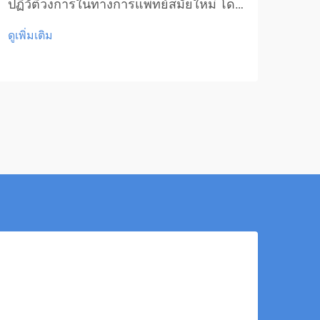
ปฏิวัติวงการในทางการแพทย์สมัยใหม่ โดย
เทคโ
นำเสนอการรักษาที่แม่นยำและมี
ตั้ง
ดูเพิ่มเติม
ดูเพิ่
ประสิทธิภาพสำหรับโรคต่างๆ หลายชนิด
การร
รวมถึงการเร่งการหายของแผล การรักษา
ได้เ
ขั้นสูงนี้ใช้พลังงานแสงที่มีความเข้มข้น...
และ
ส่วน.