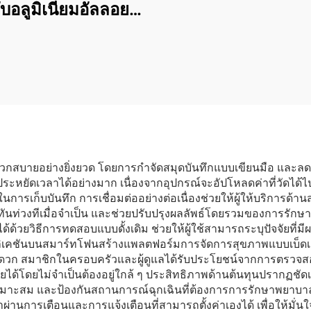
DBB ราคาเครื่องล้
ับอลูมิเนียมอัลลอยด์
ต่างประเทศ ศูนย์ล
ีล้อ ช่วยในการเดิน
ต่างประเทศ เวีย
บผู้พิการ ซื้อโดยตรง
อินโดนีเซีย ผู้จัดจ
จากแหล่งผลิต
อุปกรณ์ล้างไตทาง
ะดวกสบายอย่างยิ่งยวด โดยการกำจัดสมุดบันทึกแบบเขียนมือ แล
ระหยัดเวลาได้อย่างมาก เนื่องจากอุปกรณ์จะอัปโหลดค่าที่วัดได้ไปย
เก็บบันทึก การเชื่อมต่ออย่างต่อเนื่องช่วยให้ผู้ให้บริการด้านส
นท่วงทีเมื่อจำเป็น และช่วยปรับปรุงผลลัพธ์โดยรวมของการรักษา 
ด้ด้วยวิธีการทดสอบแบบดั้งเดิม ช่วยให้ผู้ใช้สามารถระบุปัจจัยที่
พลิเคชันบนสมาร์ทโฟนสร้างแพลตฟอร์มการจัดการสุขภาพแบบเบ็ดเส
ะดวก สมาชิกในครอบครัวและผู้ดูแลได้รับประโยชน์จากการตรวจสอบระ
ได้โดยไม่จำเป็นต้องอยู่ใกล้ ๆ ประสิทธิภาพด้านต้นทุนปรากฏช
ะสม และป้องกันสถานการณ์ฉุกเฉินที่ต้องการการรักษาพยาบาลที่มี
่านการเตือนและการแจ้งเตือนที่สามารถตั้งค่าเองได้ เพื่อให้มั่