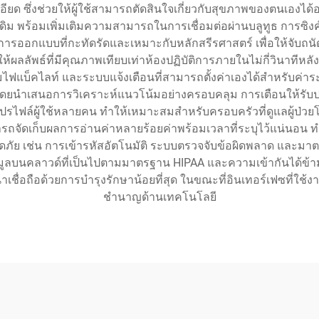
ยด ซึ่งช่วยให้ผู้ใช้สามารถตัดสินใจเกี่ยวกับสุขภาพของตนเองได้อ
้งเดิม พร้อมเพิ่มเติมความสามารถในการเชื่อมต่อผ่านบลูทูธ การซิ
ยะมีการออกแบบที่กะทัดรัดและเหมาะกับหลักสรีรศาสตร์ เพื่อให้จ
งให้ผลลัพธ์ที่มีคุณภาพเทียบเท่าห้องปฏิบัติการภายในไม่กี่วินาทีหลังจ
แบ็คไลท์ และระบบแจ้งเตือนที่สามารถตั้งค่าเองได้สำหรับค่าระ
โดยนำเสนอการวิเคราะห์แนวโน้มอย่างครอบคลุม การเตือนให้รับปร
ับโปรไฟล์ผู้ใช้หลายคน ทำให้เหมาะสมสำหรับครอบครัวที่ดูแลผู้ป่
ัดเก็บผลการอ่านค่าหลายร้อยค่าพร้อมเวลาที่ระบุไว้แน่นอน ทำให
ดภัย เช่น การเข้ารหัสอัตโนมัติ ระบบตรวจจับข้อผิดพลาด และม
้อมูลบนคลาวด์ที่เป็นไปตามมาตรฐาน HIPAA และความเข้ากันได้ข
าเชื่อถือด้วยการบำรุงรักษาน้อยที่สุด ในขณะที่อินเทอร์เฟซที่ใช
ชำนาญด้านเทคโนโลยี