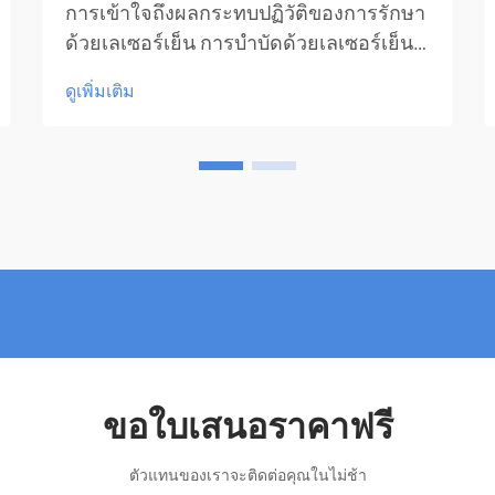
การเข้าใจถึงผลกระทบปฏิวัติของการรักษา
ด้วยเลเซอร์เย็น การบำบัดด้วยเลเซอร์เย็น
ถือเป็นความก้าวหน้าครั้งสำคัญใน
ดูเพิ่มเติม
เทคโนโลยีการรักษาทางการแพทย์ โดยนำ
เสนอวิธีการรักษาที่ไม่รุกรานสำหรับผู้ป่วย
เพื่อการฟื้นฟูและการจัดการอาการปวด
อย่างมีประสิทธิภาพ การรักษาเชิง
นวัตกรรมนี้...
ขอใบเสนอราคาฟรี
ตัวแทนของเราจะติดต่อคุณในไม่ช้า