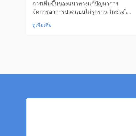
การเพิ่มขึ้นของแนวทางแก้ปัญหาการ
จัดการอาการปวดแบบไม่รุกราน ในช่วงไม่
กี่ปีที่ผ่านมา การบำบัดด้วยเลเซอร์เย็นได้
ดูเพิ่มเติม
กลายมาเป็นแนวทางปฏิวัติในการจัดการ
อาการปวด ซึ่งมอบความหวังให้กับผู้คน
หลายล้านคนที่ต้องการความช่วยเหลือโดย
ไม่ต้องใช้ยาหรือการผ่าตัด รูปแบบการ
รักษาเชิงนวัตกรรมนี้...