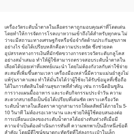
เครื่องวัดความดันโลหิต
ปลอดภัยในห้องน้ำและช่วย
สำหรับระบบโทรเวชกรรม
การเคลื่อนไหว
เครื่องวัดระดับน้ำตาลในเลือดราคาถูกมอบคุณค่าที่โดดเด่น
โดยทำให้การจัดการโรคเบาหวานเข้าถึงได้สำหรับทุกคน ไม่
ว่าจะมีสถานะทางเศรษฐกิจหรือข้อจำกัดด้านประกันสุขภาพ
อย่างไร ข้อได้เปรียบหลักคือความประหยัด ซึ่งช่วยลด
อุปสรรคทางการเงินที่มักขัดขวางการตรวจวัดระดับกลูโคส
อย่างสม่ำเสมอ ทำให้ผู้ใช้สามารถตรวจสอบระดับน้ำตาลใน
เลือดได้บ่อยเท่าที่แพทย์แนะนำ โดยไม่ต้องกังวลกับค่าใช้จ่าย
สะสมที่เพิ่มขึ้นตามเวลา เครื่องมือเหล่านี้มีความแม่นยำสูงไม่
แพ้รุ่นราคาแพง ทำให้มั่นใจได้ว่าผู้ใช้จะได้รับข้อมูลที่เชื่อถือ
ได้ในการตัดสินใจด้านสุขภาพที่สำคัญ เช่น การฉีดอินซูลิน
การวางแผนมื้ออาหาร และระดับกิจกรรมประจำวัน ความ
สะดวกสบายถือเป็นข้อได้เปรียบที่เด่นชัด เพราะเครื่องวัด
ระดับน้ำตาลในเลือดราคาถูกสามารถให้ผลลัพธ์ได้ภายใน 5-
10 วินาที ไม่ต้องรอเวลานาน และช่วยให้ผู้ใช้ตอบสนองต่อ
การเปลี่ยนแปลงของระดับน้ำตาลได้อย่างทันท่วงทีเมื่อมี
ความจำเป็นต้องดำเนินการทันที ความพกพาเป็นอีกหนึ่งข้อดี
สำคัญ โดยมีดีไซน์ขนาดกะทัดรัดที่ใส่ลงกระเป๋าใบเล็ก