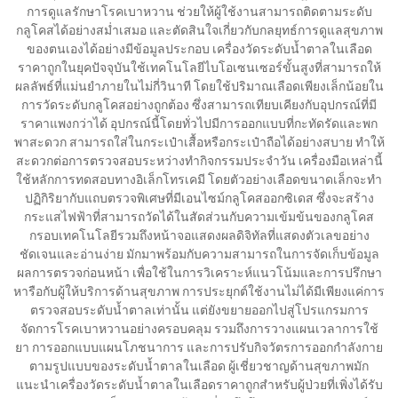
การดูแลรักษาโรคเบาหวาน ช่วยให้ผู้ใช้งานสามารถติดตามระดับ
กลูโคสได้อย่างสม่ำเสมอ และตัดสินใจเกี่ยวกับกลยุทธ์การดูแลสุขภาพ
ของตนเองได้อย่างมีข้อมูลประกอบ เครื่องวัดระดับน้ำตาลในเลือด
ราคาถูกในยุคปัจจุบันใช้เทคโนโลยีไบโอเซนเซอร์ขั้นสูงที่สามารถให้
ผลลัพธ์ที่แม่นยำภายในไม่กี่วินาที โดยใช้ปริมาณเลือดเพียงเล็กน้อยใน
การวัดระดับกลูโคสอย่างถูกต้อง ซึ่งสามารถเทียบเคียงกับอุปกรณ์ที่มี
ราคาแพงกว่าได้ อุปกรณ์นี้โดยทั่วไปมีการออกแบบที่กะทัดรัดและพก
พาสะดวก สามารถใส่ในกระเป๋าเสื้อหรือกระเป๋าถือได้อย่างสบาย ทำให้
สะดวกต่อการตรวจสอบระหว่างทำกิจกรรมประจำวัน เครื่องมือเหล่านี้
ใช้หลักการทดสอบทางอิเล็กโทรเคมี โดยตัวอย่างเลือดขนาดเล็กจะทำ
ปฏิกิริยากับแถบตรวจพิเศษที่มีเอนไซม์กลูโคสออกซิเดส ซึ่งจะสร้าง
กระแสไฟฟ้าที่สามารถวัดได้ในสัดส่วนกับความเข้มข้นของกลูโคส
กรอบเทคโนโลยีรวมถึงหน้าจอแสดงผลดิจิทัลที่แสดงตัวเลขอย่าง
ชัดเจนและอ่านง่าย มักมาพร้อมกับความสามารถในการจัดเก็บข้อมูล
ผลการตรวจก่อนหน้า เพื่อใช้ในการวิเคราะห์แนวโน้มและการปรึกษา
หารือกับผู้ให้บริการด้านสุขภาพ การประยุกต์ใช้งานไม่ได้มีเพียงแค่การ
ตรวจสอบระดับน้ำตาลเท่านั้น แต่ยังขยายออกไปสู่โปรแกรมการ
จัดการโรคเบาหวานอย่างครอบคลุม รวมถึงการวางแผนเวลาการใช้
ยา การออกแบบแผนโภชนาการ และการปรับกิจวัตรการออกกำลังกาย
ตามรูปแบบของระดับน้ำตาลในเลือด ผู้เชี่ยวชาญด้านสุขภาพมัก
แนะนำเครื่องวัดระดับน้ำตาลในเลือดราคาถูกสำหรับผู้ป่วยที่เพิ่งได้รับ