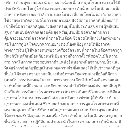
บริการด้านสุขภาพแนะนำอย่างต่อเนื่องเพื่อควบคุมโรคเบาหวานให้มี
ประสิทธิภาพ โดยผู้ใช้สามารถตรวจสอบระดับน้ำตาลในเลือดก่อนมื้อ
อาหาร หลังการออกกำลังกาย และในช่วงที่ป่วย โดยไม่ต้องกังวลว่าค่า
ใช้จ่ายจะจำกัดความถี่ในการติดตามผล ปัจจัยด้านราคาที่เอื้อต่อการ
เข้าถึงนี้มีความสำคัญอย่างยิ่งสำหรับผู้ที่ไม่มีประกันสุขภาพ ผู้ที่มีแผน
สุขภาพแบบมีค่าหักลดเริ่มต้นสูง หรือผู้ป่วยที่มีข้อจำกัดด้านการ
คุ้มครองอุปกรณ์ตรวจวัดน้ำตาลในเลือด ซึ่งช่วยให้มีทางเลือกที่เหมาะ
สมในการดูแลโรคเบาหวานอย่างต่อเนื่องแม้อยู่ภายใต้ข้อจำกัด
ทางการเงิน ผู้ใช้หลายคนพบว่าเครื่องวัดระดับน้ำตาลในเลือดราคาถูก
มีฟังก์ชันหลักเหมือนกับรุ่นพรีเมียม รวมถึงการตั้งรหัสอัตโนมัติ ความ
สามารถในการตรวจสอบจากตำแหน่งอื่นนอกเหนือจากปลายนิ้ว และ
ฟีเจอร์การจัดเก็บข้อมูลในหน่วยความจำ ซึ่งแสดงให้เห็นว่าราคาที่สูง
ขึ้นไม่ได้หมายความว่าจะมีประสิทธิภาพหรือความน่าเชื่อถือที่ดีกว่า
เสมอไป การประหยัดในระยะยาวจากการเลือกใช้เครื่องมือตรวจสอบ
ระดับน้ำตาลที่มีราคาประหยัดสามารถนำไปใช้กับองค์ประกอบอื่นๆ ที่
จำเป็นต่อการจัดการโรคเบาหวาน เช่น การเลือกบริโภคอาหารที่ดีต่อ
สุขภาพ โปรแกรมการออกกำลังกาย หรือการเข้าพบผู้ให้บริการด้าน
สุขภาพอย่างสม่ำเสมอ ซึ่งช่วยสร้างแนวทางการดูแลโรคเบาหวานที่
ครอบคลุมมากขึ้น บริษัทประกันสุขภาพและระบบบริการสุขภาพต่าง
ให้การยอมรับถึงคุณค่าของเครื่องวัดระดับน้ำตาลในเลือดราคาถูกมาก
ขึ้น เนื่องจากการปฏิบัติตามคำแนะนำในการตรวจสอบระดับน้ำตาลมี