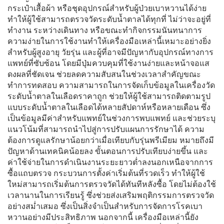
กระเป๋าเสื้อผ้า หรือชุดอุปกรณ์สำหรับผู้ป่วยเบาหวานได้ง่าย
ทำให้ผู้ใช้สามารถตรวจวัดระดับน้ำตาลได้ทุกที่ ไม่ว่าจะอยู่ที่
ทำงาน ระหว่างเดินทาง หรือขณะทำกิจกรรมนันทนาการ
ความง่ายในการใช้งานทำให้เครื่องมือเหล่านี้เหมาะอย่างยิ่ง
สำหรับผู้สูงอายุ วัยรุ่น และผู้ที่อาจมีปัญหากับอุปกรณ์ทางการ
แพทย์ที่ซับซ้อน โดยมีปุ่มควบคุมที่ใช้งานง่ายและหน้าจอแส
ดงผลที่ชัดเจน ช่วยลดความสับสนในช่วงเวลาสำคัญขณะ
ทำการทดสอบ ความสามารถในการจัดเก็บข้อมูลในเครื่องวัด
ระดับน้ำตาลในเลือดราคาถูก ช่วยให้ผู้ใช้สามารถติดตามรูป
แบบระดับน้ำตาลในเลือดได้หลายสัปดาห์หรือหลายเดือน ซึ่ง
เป็นข้อมูลมีค่าสำหรับแพทย์ในช่วงการพบแพทย์ และช่วยระบุ
แนวโน้มที่สามารถนำไปสู่การปรับแผนการรักษาได้ ความ
ต้องการดูแลรักษาน้อยกว่าเมื่อเทียบกับรุ่นพรีเมียม หมายถึงมี
ปัญหาด้านเทคนิคน้อยลง ขั้นตอนการปรับเทียบง่ายขึ้น และ
ค่าใช้จ่ายในการดำเนินงานระยะยาวต่ำลงนอกเหนือจากการ
ซื้อแถบตรวจ กระบวนการตั้งค่าเริ่มต้นที่รวดเร็ว ทำให้ผู้ใช้
ใหม่สามารถเริ่มต้นการตรวจวัดได้ทันทีหลังซื้อ โดยไม่ต้องใช้
เวลานานในการเรียนรู้ ซึ่งช่วยส่งเสริมพฤติกรรมการตรวจวัด
อย่างสม่ำเสมอ ซึ่งเป็นสิ่งจำเป็นสำหรับการจัดการโรคเบา
หวานอย่างมีประสิทธิภาพ นอกจากนี้ เครื่องมือเหล่านี้ยัง