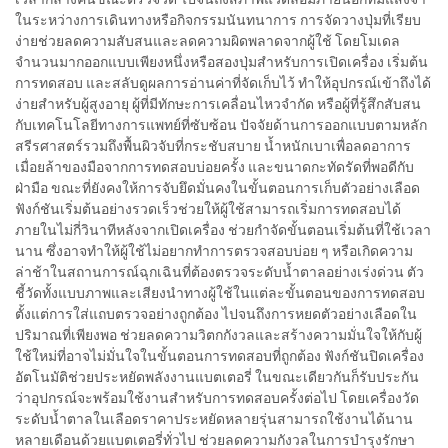
ในระหว่างการเดินทางหรือกิจกรรมนันทนาการ การจัดวางปุ่มที่เรียบ
ง่ายช่วยลดความสับสนและลดความผิดพลาดจากผู้ใช้ โดยโมเดล
จำนวนมากออกแบบเพียงหนึ่งหรือสองปุ่มสำหรับการเปิดเครื่อง เริ่มต้น
การทดสอบ และสลับดูผลการอ่านค่าที่จัดเก็บไว้ ทำให้อุปกรณ์เข้าถึงได้
ง่ายสำหรับผู้สูงอายุ ผู้ที่มีทักษะการเคลื่อนไหวจำกัด หรือผู้ที่รู้สึกสับสน
กับเทคโนโลยีทางการแพทย์ที่ซับซ้อน ปัจจัยด้านการออกแบบตามหลัก
สรีรศาสตร์รวมถึงพื้นผิวจับที่กระชับสบาย น้ำหนักเบาเพื่อลดอาการ
เมื่อยล้าของมือจากการทดสอบบ่อยครั้ง และขนาดกะทัดรัดที่พอดีกับ
ฝ่ามือ ขณะที่ยังคงให้การจับยึดมั่นคงในขั้นตอนการเก็บตัวอย่างเลือด
ฟังก์ชันเริ่มต้นอย่างรวดเร็วช่วยให้ผู้ใช้สามารถเริ่มการทดสอบได้
ภายในไม่กี่วินาทีหลังจากเปิดเครื่อง ช่วยกำจัดขั้นตอนเริ่มต้นที่ใช้เวลา
นาน ซึ่งอาจทำให้ผู้ใช้ไม่อยากทำการตรวจสอบบ่อย ๆ หรือเกิดความ
ล่าช้าในสถานการณ์ฉุกเฉินที่ต้องตรวจระดับน้ำตาลอย่างเร่งด่วน ตัว
ชี้วัดทั้งแบบภาพและเสียงนำทางผู้ใช้ในแต่ละขั้นตอนของการทดสอบ
ตั้งแต่การใส่แถบตรวจอย่างถูกต้อง ไปจนถึงการหยดตัวอย่างเลือดใน
ปริมาณที่เพียงพอ ช่วยลดความวิตกกังวลและสร้างความมั่นใจให้กับผู้
ใช้ใหม่ที่อาจไม่มั่นใจในขั้นตอนการทดสอบที่ถูกต้อง ฟังก์ชันปิดเครื่อง
อัตโนมัติช่วยประหยัดพลังงานแบตเตอรี่ ในขณะเดียวกันก็รับประกัน
ว่าอุปกรณ์จะพร้อมใช้งานสำหรับการทดสอบครั้งต่อไป โดยเครื่องวัด
ระดับน้ำตาลในเลือดราคาประหยัดหลายรุ่นสามารถใช้งานได้นาน
หลายเดือนด้วยแบตเตอรี่ทั่วไป ช่วยลดความกังวลในการบำรุงรักษา