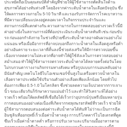
ประหยัดถือเป็นคุณสมบัติสำคัญที่ช่วยให้ผู้ใช้สามารถตัดสินใจด้าน
สุขภาพได้อย่างทันท่วงที โดยอิงจากค่าระดับน้ำตาลในเลือดปัจจุบัน ซึ่ง
ให้ผลการตรวจภายใน 5-10 วินาที และรองรับการจัดการโรคเบาหวาน
ที่มีความเปลี่ยนแปลงอยู่ตลอดเวลาในกิจกรรมประจำวันและ
สถานการณ์ที่แตกต่างกัน ความสามารถในการทดสอบอย่างรวดเร็วนี้มี
ค่าอย่างยิ่งในสถานการณ์ที่ต้องประเมินระดับน้ำตาลทันที เช่น ก่อนขับ
รถ ก่อนออกกำลังกาย ในช่วงที่ป่วยซึ่งระดับน้ำตาลอาจผันผวนอย่างไม่
แน่นอน หรือเมื่อมีอาการที่อาจบ่งบอกถึงภาวะน้ำตาลในเลือดสูงหรือต่ำ
อย่างอันตราย ระยะเวลาที่สั้นลงนี้ช่วยส่งเสริมให้มีการตรวจบ่อยขึ้น
เนื่องจากลดความไม่สะดวกที่อาจทำให้ผู้ใช้ลังเลในการตรวจสอบอย่าง
สม่ำเสมอ ทำให้ผู้ใช้สามารถตรวจระดับน้ำตาลได้หลายครั้งต่อวันโดย
ไม่รบกวนตารางงานกิจกรรมทางสังคม หรือรูปแบบการนอนหลับอย่าง
มีนัยสำคัญ เทคโนโลยีไบโอเซนเซอร์ขั้นสูงในเครื่องตรวจน้ำตาลใน
เลือดราคาประหยัดใช้ปริมาณตัวอย่างเลือดเพียงเล็กน้อย โดยทั่วไป
ต้องการเพียง 0.5-1.0 ไมโครลิตร ซึ่งช่วยลดความเจ็บปวดจากการเจาะ
นิ้ว ขณะเดียวกันก็รักษาความแม่นยำไว้ และทำให้วิเคราะห์ได้อย่าง
รวดเร็ว พร้อมให้ผลลัพธ์ที่เชื่อถือได้เร็วกว่าอุปกรณ์รุ่นพรีเมียมหลายรุ่น
การตอบสนองอย่างต่อเนื่องที่เกิดจากรезультатลัพธ์ที่รวดเร็ว ช่วยให้
ผู้ใช้สามารถตอบสนองต่อค่าระดับน้ำตาลได้ทันที ไม่ว่าจะเป็นการฉีด
อินซูลินที่ออกฤทธิ์เร็วเมื่อค่าน้ำตาลสูง การบริโภคคาร์โบไฮเดรตที่ดูด
ซึมเร็วเมื่อค่าน้ำตาลต่ำ หรือการปรับเวลาและปริมาณมื้ออาหารตาม
สภาพเมตาบอลิซึมในขณะนั้น ความสามารถในการตอบสนองนี้มี