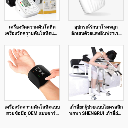
เครื่องวัดความดันโลหิต
อุปกรณ์รักษาโรคจมูก
เครื่องวัดความดันโลหิตแบบ
อักเสบด้วยแสงอินฟราเรด
รัสเซีย เครื่องวัดความดัน
อัจฉริยะ อุปกรณ์รักษาจมูก
เครื่องวัดความดันโลหิตแบบ
ด้วยอินฟราเรดอัตโนมัติ
USB
เครื่องดูแลสุขภาพโรคจมูก
อักเสบอัจฉริยะ
เครื่องวัดความดันโลหิตแบบ
เก้าอี้ยกผู้ป่วยแบบไฮดรอลิก
สวมข้อมือ OEM แบบชาร์จ
พกพา SHENGRUI เก้าอี้ถ่าย
ไฟได้ เครื่องวัดความดัน
โอนอเนกประสงค์ สำหรับผู้
โลหิตดิจิทัลอิเล็กทรอนิกส์
สูงอายุ อุปกรณ์เพื่อความ