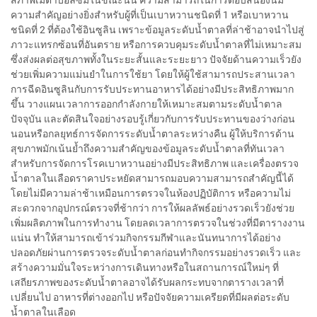
ความสำคัญอย่างยิ่งสำหรับผู้ที่เป็นเบาหวานชนิดที่ 1 หรือเบาหวาน
ชนิดที่ 2 ที่ต้องใช้อินซูลิน เพราะข้อมูลระดับน้ำตาลที่ล่าช้าอาจนำไปสู่
ภาวะแทรกซ้อนที่อันตราย หรือการควบคุมระดับน้ำตาลที่ไม่เหมาะสม
ซึ่งส่งผลต่อสุขภาพทั้งในระยะสั้นและระยะยาว ปัจจัยด้านความเร็วยัง
ช่วยเพิ่มความแม่นยำในการใช้ยา โดยให้ผู้ใช้สามารถประสานเวลา
การฉีดอินซูลินกับการรับประทานอาหารได้อย่างมีประสิทธิภาพมาก
ขึ้น วางแผนเวลาการออกกำลังกายให้เหมาะสมตามระดับน้ำตาล
ปัจจุบัน และตัดสินใจอย่างรอบรู้เกี่ยวกับการรับประทานของว่างก่อน
นอนหรือกลยุทธ์การจัดการระดับน้ำตาลระหว่างคืน ผู้ให้บริการด้าน
สุขภาพมักเน้นย้ำถึงความสำคัญของข้อมูลระดับน้ำตาลที่ทันเวลา
สำหรับการจัดการโรคเบาหวานอย่างมีประสิทธิภาพ และเครื่องตรวจ
น้ำตาลในเลือดราคาประหยัดสามารถมอบความสามารถสำคัญนี้ได้
โดยไม่มีความล่าช้าเหมือนการตรวจในห้องปฏิบัติการ หรือความไม่
สะดวกจากอุปกรณ์ตรวจที่ช้ากว่า การให้ผลลัพธ์อย่างรวดเร็วยังช่วย
เพิ่มผลิตภาพในการทำงาน โดยลดเวลาการตรวจในช่วงที่มีตารางงาน
แน่น ทำให้สามารถเข้าร่วมกิจกรรมกีฬาและนันทนาการได้อย่าง
ปลอดภัยผ่านการตรวจระดับน้ำตาลก่อนทำกิจกรรมอย่างรวดเร็ว และ
สร้างความมั่นใจระหว่างการเดินทางหรือในสถานการณ์ใหม่ๆ ที่
เสถียรภาพของระดับน้ำตาลอาจได้รับผลกระทบจากตารางเวลาที่
เปลี่ยนไป อาหารที่ต่างออกไป หรือปัจจัยความเครียดที่มีผลต่อระดับ
น้ำตาลในเลือด