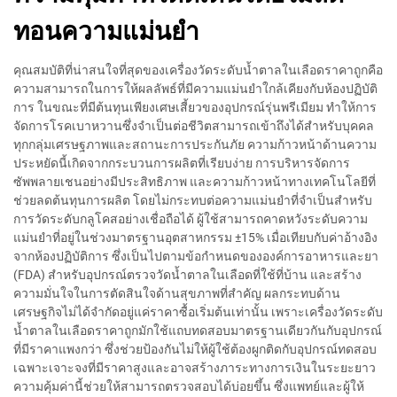
ทอนความแม่นยำ
คุณสมบัติที่น่าสนใจที่สุดของเครื่องวัดระดับน้ำตาลในเลือดราคาถูกคือ
ความสามารถในการให้ผลลัพธ์ที่มีความแม่นยำใกล้เคียงกับห้องปฏิบัติ
การ ในขณะที่มีต้นทุนเพียงเศษเสี้ยวของอุปกรณ์รุ่นพรีเมียม ทำให้การ
จัดการโรคเบาหวานซึ่งจำเป็นต่อชีวิตสามารถเข้าถึงได้สำหรับบุคคล
ทุกกลุ่มเศรษฐภาพและสถานะการประกันภัย ความก้าวหน้าด้านความ
ประหยัดนี้เกิดจากกระบวนการผลิตที่เรียบง่าย การบริหารจัดการ
ซัพพลายเชนอย่างมีประสิทธิภาพ และความก้าวหน้าทางเทคโนโลยีที่
ช่วยลดต้นทุนการผลิต โดยไม่กระทบต่อความแม่นยำที่จำเป็นสำหรับ
การวัดระดับกลูโคสอย่างเชื่อถือได้ ผู้ใช้สามารถคาดหวังระดับความ
แม่นยำที่อยู่ในช่วงมาตรฐานอุตสาหกรรม ±15% เมื่อเทียบกับค่าอ้างอิง
จากห้องปฏิบัติการ ซึ่งเป็นไปตามข้อกำหนดขององค์การอาหารและยา
(FDA) สำหรับอุปกรณ์ตรวจวัดน้ำตาลในเลือดที่ใช้ที่บ้าน และสร้าง
ความมั่นใจในการตัดสินใจด้านสุขภาพที่สำคัญ ผลกระทบด้าน
เศรษฐกิจไม่ได้จำกัดอยู่แค่ราคาซื้อเริ่มต้นเท่านั้น เพราะเครื่องวัดระดับ
น้ำตาลในเลือดราคาถูกมักใช้แถบทดสอบมาตรฐานเดียวกันกับอุปกรณ์
ที่มีราคาแพงกว่า ซึ่งช่วยป้องกันไม่ให้ผู้ใช้ต้องผูกติดกับอุปกรณ์ทดสอบ
เฉพาะเจาะจงที่มีราคาสูงและอาจสร้างภาระทางการเงินในระยะยาว
ความคุ้มค่านี้ช่วยให้สามารถตรวจสอบได้บ่อยขึ้น ซึ่งแพทย์และผู้ให้