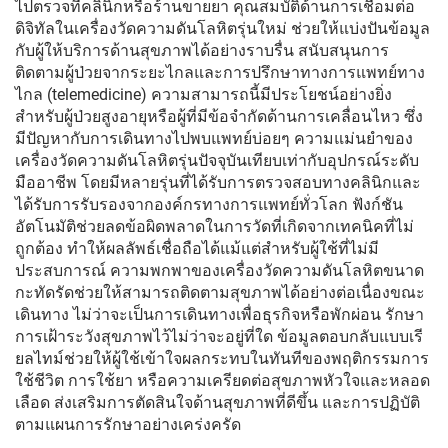
ไปตรวจที่คลินิกหรือร้านขายยา คุณสมบัติด้านการเชื่อมต่อ
ดิจิทัลในเครื่องวัดความดันโลหิตรุ่นใหม่ ช่วยให้แบ่งปันข้อมูล
กับผู้ให้บริการด้านสุขภาพได้อย่างราบรื่น สนับสนุนการ
ติดตามผู้ป่วยจากระยะไกลและการปรึกษาทางการแพทย์ทาง
ไกล (telemedicine) ความสามารถนี้มีประโยชน์อย่างยิ่ง
สำหรับผู้ป่วยสูงอายุหรือผู้ที่มีข้อจำกัดด้านการเคลื่อนไหว ซึ่ง
มีปัญหากับการเดินทางไปพบแพทย์บ่อยๆ ความแม่นยำของ
เครื่องวัดความดันโลหิตรุ่นปัจจุบันเทียบเท่ากับอุปกรณ์ระดับ
มืออาชีพ โดยมีหลายรุ่นที่ได้รับการตรวจสอบทางคลินิกและ
ได้รับการรับรองจากองค์กรทางการแพทย์ทั่วโลก ฟังก์ชัน
อัตโนมัติช่วยลดข้อผิดพลาดในการวัดที่เกิดจากเทคนิคที่ไม่
ถูกต้อง ทำให้ผลลัพธ์เชื่อถือได้แม้แต่สำหรับผู้ใช้ที่ไม่มี
ประสบการณ์ ความพกพาของเครื่องวัดความดันโลหิตขนาด
กะทัดรัดช่วยให้สามารถติดตามสุขภาพได้อย่างต่อเนื่องขณะ
เดินทาง ไม่ว่าจะเป็นการเดินทางเพื่อธุรกิจหรือพักผ่อน รักษา
การเฝ้าระวังสุขภาพไว้ไม่ว่าจะอยู่ที่ใด ข้อมูลตอบกลับแบบเรี
ยลไทม์ช่วยให้ผู้ใช้เข้าใจผลกระทบในทันทีของพฤติกรรมการ
ใช้ชีวิต การใช้ยา หรือความเครียดต่อสุขภาพหัวใจและหลอด
เลือด ส่งเสริมการตัดสินใจด้านสุขภาพที่ดีขึ้น และการปฏิบัติ
ตามแผนการรักษาอย่างเคร่งครัด