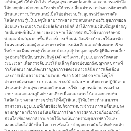
วด์ขั้นสูงทำให้มั่นใจได้ว่าข้อมูลสุขภาพจะปลอดภัยและสามารถเข้าถึง
ได้จากอุปกรณ์หลายเครื่อง ช่วยให้การเปลี่ยนผ่านระหว่างการติดตามที่
บ้านและการปรึกษาแพทย์เป็นไปอย่างราบรื่น อุปกรณ์วัดความดัน
โลหิตหลายรุ่นในปัจจุบันสามารถผสานรวมกับแพลตฟอร์มสุขภาพยอด
นิยมและระบบเวชระเบียนอิเล็กทรอนิกส์ ทำให้การแบ่งปันข้อมูลสำคัญ
กับทีมแพทย์เป็นไปอย่างสะดวก ช่วยให้การตัดสินใจด้านการรักษามี
ข้อมูลสนับสนุนมากขึ้น ฟีเจอร์การเชื่อมต่ออัจฉริยะยังช่วยให้สมาชิก
ในครอบครัวและผู้ดูแลสามารถรับการแจ้งเตือนและอัปเดตแบบเรียล
ไทม์ ช่วยเพิ่มความอุ่นใจและสนับสนุนผู้ป่วยสูงอายุหรือผู้ที่มีความเสี่ยง
สูง อัลกอริธึมปัญญาประดิษฐ์ (AI) จะวิเคราะห์รูปแบบการวัดตลอด
ระยะเวลา เพื่อตรวจจับแนวโน้มเล็กๆ ที่อาจบ่งบอกถึงปัญหาสุขภาพที่
กำลังพัฒนา ก่อนที่จะปรากฏอาการชัดเจนทางคลินิก การแจ้งเตือน
และการเตือนความจำผ่านระบบ Push Notification ช่วยให้ผู้ใช้
สามารถติดตามการตรวจสอบอย่างสม่ำเสมอ ช่วยเพิ่มความปฏิบัติตาม
คำแนะนำด้านสุขภาพและกำหนดการใช้ยา อุปกรณ์สามารถสร้าง
รายงานและแผนภูมิอย่างละเอียดเพื่อแสดงแนวโน้มของความดัน
โลหิตในช่วงเวลาต่างๆ ช่วยให้ทั้งผู้ใช้และผู้ให้บริการด้านสุขภาพ
สามารถระบุรูปแบบที่เกี่ยวข้องกับกิจกรรมประจำวัน การเปลี่ยนแปลง
ตามฤดูกาล หรือการปรับเปลี่ยนการรักษา การผสานรวมกับอุปกรณ์
สวมใส่เพื่อออกกำลังกายช่วยให้มองเห็นภาพรวมสุขภาพหัวใจและ
หลอดเลือดได้ดียิ่งขึ้น โดยการเชื่อมโยงข้อมูลความดันโลหิตกับระดับ
กิจกรรม คุณภาพการนอนหลับ และตัวชี้วัดความเครียด ระบบนิเวศ