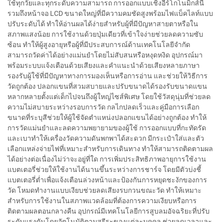
ใช้ทุกวัยและทุกระดับความสามารถ การออกแบบเชิงอีร์โกโนมิกส์นี้
รวมถึงหน้าจอ LCD ขนาดใหญ่ที่มีความคมชัดสูงพร้อมไฟแบ็คไลท์แบบ
ปรับระดับได้ ทำให้อ่านผลได้ง่ายสำหรับผู้ที่มีปัญหาสายตาหรือใน
สภาพแสงน้อย การใช้งานด้วยปุ่มเดียวที่เข้าใจง่ายช่วยลดความซับ
ซ้อน ทำให้ผู้สูงอายุหรือผู้ที่มีประสบการณ์ด้านเทคโนโลยีจำกัด
สามารถวัดค่าได้อย่างแม่นยำโดยไม่สับสนหรือหงุดหงิด อุปกรณ์มา
พร้อมระบบแจ้งเตือนด้วยเสียงและคำแนะนำด้วยเสียงหลายภาษา
รองรับผู้ใช้ที่มีปัญหาทางการมองเห็นหรือการอ่าน และช่วยให้วิธีการ
วัดถูกต้อง ปลอกแขนที่สวมสบายและปรับขนาดได้รองรับขนาดแขน
หลากหลายตั้งแต่เด็กไปจนถึงผู้ใหญ่ไซส์พิเศษ โดยใช้วัสดุนุ่มที่ช่วยลด
ความไม่สบายระหว่างรอบการวัด กลไกปลดเร็วและคู่มือการเลือก
ขนาดที่ระบุสีช่วยให้ผู้ใช้จัดตำแหน่งปลอกแขนได้อย่างถูกต้อง ทำให้
การวัดแม่นยำและลดความพยายามของผู้ใช้ การออกแบบที่กะทัดรัด
และเบาทำให้เครื่องวัดความดันพกพาได้สะดวก มีกระเป๋าใส่และตัว
เลือกแหล่งจ่ายไฟที่เหมาะสำหรับการเดินทาง ทำให้สามารถติดตามผล
ได้อย่างต่อเนื่องไม่ว่าจะอยู่ที่ใด การเพิ่มประสิทธิภาพอายุการใช้งาน
แบตเตอรี่ช่วยให้ใช้งานได้นานขึ้นระหว่างการชาร์จ โดยมีตัวบ่งชี้
แบตเตอรี่ต่ำเพื่อแจ้งเตือนล่วงหน้าและป้องกันการหยุดชะงักของการ
วัด โหมดทำงานแบบเงียบช่วยลดเสียงรบกวนขณะวัด ทำให้เหมาะ
สำหรับการใช้งานในสภาพแวดล้อมที่ต้องการความเงียบหรือการ
ติดตามผลตอนกลางคืน อุปกรณ์มีเทคโนโลยีการสูบลมอัจฉริยะที่ปรับ
ระดับแรงดันโดยอัตโนมัติตามสรีระของแต่ละบุคคล ช่วยลดเวลาและ