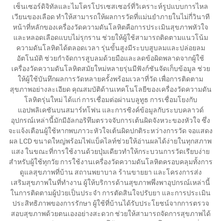
เซ็นเซอร์ดิจิทัลและไมโครโปรเซสเซอร์ที่วิเคราะห์รูปแบบการไหล
เวียนของเลือด ทำให้สามารถให้ผลการวัดที่แม่นยำภายในไม่กี่วินาที
หน้าที่หลักของเครื่องวัดความดันโลหิตคือการประเมินสุขภาพหัวใจ
และหลอดเลือดแบบไม่รุกราน ช่วยให้ผู้ใช้สามารถติดตามแนวโน้ม
ความดันโลหิตได้ตลอดเวลา รุ่นขั้นสูงมีระบบสูบลมและปล่อยลม
อัตโนมัติ ช่วยกำจัดการสูบลมด้วยมือและลดข้อผิดพลาดจากผู้ใช้
เครื่องวัดความดันโลหิตสมัยใหม่หลายรุ่นมีฟังก์ชันจัดเก็บข้อมูล ช่วย
ให้ผู้ใช้บันทึกผลการวัดหลายครั้งพร้อมเวลาที่วัด เพื่อการติดตาม
สุขภาพอย่างละเอียด คุณสมบัติด้านเทคโนโลยีของเครื่องวัดความดัน
โลหิตรุ่นใหม่ ได้แก่ การเชื่อมต่อผ่านบลูทูธ การเชื่อมโยงกับ
แอปพลิเคชันบนสมาร์ทโฟน และการซิงค์ข้อมูลกับระบบคลาวด์
อุปกรณ์เหล่านี้มักมีอัลกอริทึมตรวจจับการเต้นผิดจังหวะของหัวใจ ซึ่ง
จะแจ้งเตือนผู้ใช้หากพบภาวะหัวใจเต้นผิดปกติระหว่างการวัด จอแสดง
ผล LCD ขนาดใหญ่พร้อมไฟแบ็คไลท์ช่วยให้อ่านผลได้ง่ายในทุกสภาพ
แสง ในขณะที่การใช้งานด้วยปุ่มเดียวทำให้กระบวนการวัดเรียบง่าย
สำหรับผู้ใช้ทุกวัย การใช้งานเครื่องวัดความดันโลหิตครอบคลุมทั้งการ
ดูแลสุขภาพที่บ้าน สถานพยาบาล ร้านขายยา และโครงการส่ง
เสริมสุขภาพในที่ทำงาน ผู้ให้บริการด้านสุขภาพพึ่งพาอุปกรณ์เหล่านี้
ในการติดตามผู้ป่วยเป็นประจำ การตัดสินใจปรับยา และการประเมิน
ประสิทธิภาพของการรักษา ผู้ใช้ที่บ้านได้รับประโยชน์จากการตรวจ
สอบสุขภาพด้วยตนเองอย่างสะดวก ช่วยให้สามารถจัดการสุขภาพได้