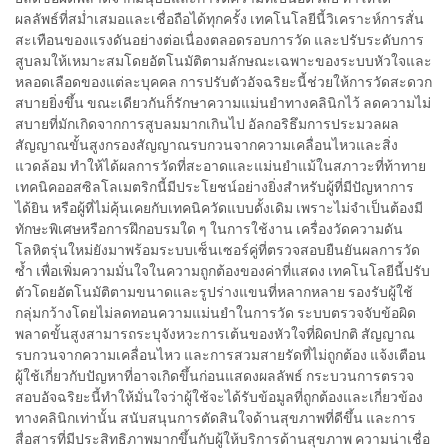
ผลลัพธ์ที่สม่ำเสมอและเชื่อถือได้ทุกครั้ง เทคโนโลยีนี้วิเคราะห์การสั่น
สะเทือนของแรงดันอย่างต่อเนื่องตลอดรอบการวัด และปรับระดับการ
สูบลมให้เหมาะสมโดยอัตโนมัติตามลักษณะเฉพาะของระบบหัวใจและ
หลอดเลือดของแต่ละบุคคล การปรับตัวอัจฉริยะนี้ช่วยให้การวัดสะดวก
สบายยิ่งขึ้น ขณะเดียวกันก็รักษาความแม่นยำทางคลินิกไว้ ลดความไม่
สบายที่มักเกิดจากการสูบลมมากเกินไป อัลกอริธึมการประมวลผล
สัญญาณขั้นสูงกรองสัญญาณรบกวนจากความเคลื่อนไหวและสิ่ง
แวดล้อม ทำให้ได้ผลการวัดที่สะอาดและแม่นยำแม้ในสภาวะที่ท้าทาย
เทคนิคออสซิลโลเมตริกนี้มีประโยชน์อย่างยิ่งสำหรับผู้ที่มีปัญหาการ
ได้ยิน หรือผู้ที่ไม่คุ้นเคยกับเทคนิควัดแบบดั้งเดิม เพราะไม่จำเป็นต้องมี
ทักษะพิเศษหรือการฝึกอบรมใด ๆ ในการใช้งาน เครื่องวัดความดัน
โลหิตรุ่นใหม่ยังมาพร้อมระบบเซ็นเซอร์คู่ที่ตรวจสอบยืนยันผลการวัด
ซ้ำ เพื่อเพิ่มความมั่นใจในความถูกต้องของค่าที่แสดง เทคโนโลยีนี้ปรับ
ตัวโดยอัตโนมัติตามขนาดและรูปร่างแขนที่หลากหลาย รองรับผู้ใช้
กลุ่มกว้างโดยไม่ลดทอนความแม่นยำในการวัด ระบบตรวจจับข้อผิด
พลาดขั้นสูงสามารถระบุจังหวะการเต้นของหัวใจที่ผิดปกติ สัญญาณ
รบกวนจากความเคลื่อนไหว และการสวมสายรัดที่ไม่ถูกต้อง แจ้งเตือน
ผู้ใช้เกี่ยวกับปัญหาที่อาจเกิดขึ้นก่อนแสดงผลลัพธ์ กระบวนการตรวจ
สอบอัจฉริยะนี้ทำให้มั่นใจว่าผู้ใช้จะได้รับข้อมูลที่ถูกต้องและเกี่ยวข้อง
ทางคลินิกเท่านั้น สนับสนุนการตัดสินใจด้านสุขภาพที่ดีขึ้น และการ
สื่อสารที่มีประสิทธิภาพมากขึ้นกับผู้ให้บริการด้านสุขภาพ ความน่าเชื่อ