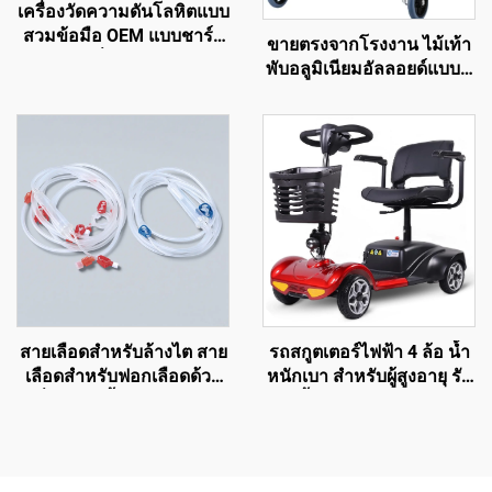
เครื่องวัดความดันโลหิตแบบ
สวมข้อมือ OEM แบบชาร์จ
ขายตรงจากโรงงาน ไม้เท้า
ไฟได้ เครื่องวัดความดัน
พับอลูมิเนียมอัลลอยด์แบบมี
โลหิตดิจิทัลอิเล็กทรอนิกส์
ล้อ ช่วยในการเดินสำหรับผู้
เครื่องวัดความดันโลหิต
พิการ ซื้อโดยตรงจากแหล่ง
สำหรับระบบโทรเวชกรรม
ผลิต
สายเลือดสำหรับล้างไต สาย
รถสกูตเตอร์ไฟฟ้า 4 ล้อ น้ำ
เลือดสำหรับฟอกเลือดด้วย
หนักเบา สำหรับผู้สูงอายุ รับ
เครื่อง วัสดุสิ้นเปลืองสำหรับ
น้ำหนักได้ 180 กก.
ล้างไต
แบตเตอรี่ตะกั่วกรดพับได้
24V 12A