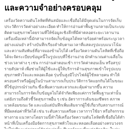
และความจำอย่างครอบคลุม
เครื่องวัดความดันโลหิตที่ทันสมัยและเชื่อถือได้มีจุดเด่นในการจัดเก็บ
ประวัติการวัดค่าอย่างละเอียด ทำให้การอ่านค่าพื้นฐานกลายเป็นระบบ
ติดตามสุขภาพโดยรวมที่ให้ข้อมูลเชิงลึกที่มีค่าตลอดระยะเวลานาน
เครื่องมือเหล่านี้มักสามารถจัดเก็บข้อมูลได้หลายร้อยค่าพร้อมระบุเวลา
อย่างแม่นยำ สร้างบันทึกเรียงลำดับตามเวลาที่แสดงรูปแบบแนวโน้ม
และความสัมพันธ์ที่อาจมองข้ามไปได้ เครื่องวัดความดันโลหิตที่เชื่อถือ
ได้จะจัดระเบียบข้อมูลนี้ในรูปแบบที่ใช้งานง่าย มักคำนวณค่าเฉลี่ยใน
ช่วงเวลาต่าง ๆ เช่น การอ่านค่าตอนเช้า การวัดค่าตอนเย็น หรือสรุป
รายสัปดาห์ เพื่อช่วยให้ผู้ใช้และผู้ให้บริการด้านสุขภาพเข้าใจรูปแบบ
สุขภาพหัวใจและหลอดเลือด รุ่นขั้นสูงมีโปรไฟล์ผู้ใช้หลายคน ทำให้
ครอบครัวหรือผู้อยู่ในบ้านสามารถเก็บประวัติการวัดแยกกันได้ในขณะ
ที่ใช้อุปกรณ์ร่วมกัน ซึ่งเพิ่มความสะดวกและคุ้มค่ามากขึ้น ความ
สามารถในการจัดเก็บข้อมูลไม่ได้จำกัดเพียงแค่การวัดพื้นฐานเท่านั้น
แต่ยังรวมถึงตัวชี้วัดสุขภาพอื่น ๆ เช่น อัตราการเต้นของชีพจร สภาพ
แวดล้อมขณะวัด และแม้แต่บันทึกเพิ่มเติมจากผู้ใช้เกี่ยวกับสถานการณ์
ที่มีผลต่อค่าที่วัดได้ เช่น ระดับความเครียด เวลาการใช้ยา หรือกิจกรรม
ทางกาย แนวทางโดยรวมนี้ทำให้เครื่องวัดความดันโลหิตที่เชื่อถือได้ทำ
หน้าที่เป็นเครื่องมือจัดการสุขภาพหัวใจและหลอดเลือดอย่างครบวงจร