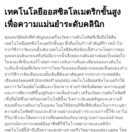
เทคโนโลยีออสซิลโลเมตริกขั้นสูง
เพื่อความแม่นยำระดับคลินิก
คุณสมบัติหลักที่สำคัญของเครื่องวัดความดันโลหิตที่เชื่อถือได้คือ
เทคโนโลยีออสซิลโลเมตริกขั้นสูง ซึ่งถือเป็นก้าวสำคัญที่ก้าวหน้าไป
จากวิธีการวัดแบบดั้งเดิม เทคโนโลยีอันซับซ้อนนี้ทำงานโดยการพอง
ถุงลมรอบต้นแขนหรือข้อมือ จากนั้นจึงลดแรงดันอย่างค่อยเป็นค่อยไป
ในขณะที่เซ็นเซอร์ไวต่อการตรวจจับการสั่นสะเทือนของแรงดันใน
ระดับเล็กน้อยที่เกิดจากการไหลเวียนของเลือดผ่านหลอดเลือดแดง ต่าง
จากวิธีการฟังเสียงแบบดั้งเดิมที่ต้องอาศัยบุคลากรทางการแพทย์ฟัง
เสียงคอร์ตคอฟฟ์ (Korotkoff sounds) เทคโนโลยีออสซิลโลเมตริกให้
ผลการวัดโดยอัตโนมัติและเป็นกลาง ช่วยกำจัดข้อผิดพลาดจากมนุษย์
และการตีความที่ขึ้นอยู่กับความเห็นส่วนตัว เครื่องวัดความดันโลหิตที่
เชื่อถือได้ซึ่งมาพร้อมเทคโนโลยีนี้จะวิเคราะห์แอมพลิจูดและความถี่
ของคลื่นแรงดันภายในถุงลม โดยใช้อัลกอริทึมที่ซับซ้อนในการระบุค่า
ความดันโลหิตตัวบนและตัวล่างอย่างแม่นยำ กระบวนการนี้ใช้เวลาไม่
กี่วินาที และให้ผลการอ่านที่สอดคล้องกับมาตรฐานความแม่นยำของ
อุปกรณ์ทางการแพทย์มืออาชีพที่ใช้ในโรงพยาบาลและคลินิก
เทคโนโลยีนี้คำนึงถึงความแตกต่างทางสรีรวิทยาของแต่ละบุคคล โดย