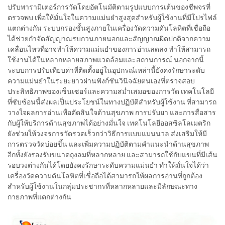
ปรับพารามิเตอร์การวัดโดยอัตโนมัติตามรูปแบบการเต้นของชีพจรที่
ตรวจพบ เพื่อให้มั่นใจในความแม่นยำสูงสุดสำหรับผู้ใช้งานที่มีโปรไฟล์
แตกต่างกัน ระบบกรองขั้นสูงภายในเครื่องวัดความดันโลหิตที่เชื่อถือ
ได้ช่วยกำจัดสัญญาณรบกวนภายนอกและสัญญาณผิดปกติจากความ
เคลื่อนไหวที่อาจทำให้ความแม่นยำของการอ่านลดลง ทำให้สามารถ
ใช้งานได้ในหลากหลายสภาพแวดล้อมและสถานการณ์ นอกจากนี้
ระบบการปรับเทียบค่าที่ติดตั้งอยู่ในอุปกรณ์เหล่านี้ยังคงรักษาระดับ
ความแม่นยำในระยะยาวผ่านฟังก์ชันวินิจฉัยตนเองที่ตรวจสอบ
ประสิทธิภาพของเซ็นเซอร์และความสม่ำเสมอของการวัด เทคโนโลยี
ที่ซับซ้อนนี้ส่งผลเป็นประโยชน์ในทางปฏิบัติสำหรับผู้ใช้งาน ที่สามารถ
วางใจผลการอ่านเพื่อตัดสินใจด้านสุขภาพ การปรับยา และการสื่อสาร
กับผู้ให้บริการด้านสุขภาพได้อย่างมั่นใจ เทคโนโลยีออสซิลโลเมตริก
ยังช่วยให้วงจรการวัดรวดเร็วกว่าวิธีการแบบแมนนวล ส่งเสริมให้มี
การตรวจวัดบ่อยขึ้น และเพิ่มความปฏิบัติตามคำแนะนำด้านสุขภาพ
อีกทั้งยังรองรับขนาดถุงลมที่หลากหลาย และสามารถใช้กับแขนที่มีเส้น
รอบวงต่างกันได้โดยยังคงรักษาระดับความแม่นยำ ทำให้มั่นใจได้ว่า
เครื่องวัดความดันโลหิตที่เชื่อถือได้สามารถให้ผลการอ่านที่ถูกต้อง
สำหรับผู้ใช้งานในกลุ่มประชากรที่หลากหลายและมีลักษณะทาง
กายภาพที่แตกต่างกัน