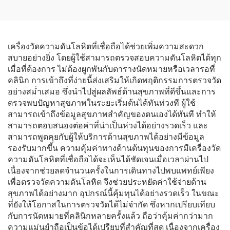
ปลอดภัยในห้องน้ำและช่วย
เล็กในร่ม อุปกรณ์บำบัด
การเคลื่อนไหว
เครื่องวัดความดันโลหิตที่เชื่อถือได้ช่วยเพิ่มความสะดวก
สบายอย่างยิ่ง โดยผู้ใช้สามารถตรวจสอบความดันโลหิตได้ทุก
เมื่อที่ต้องการ ไม่ต้องผูกพันกับตารางนัดหมายหรือเวลารอที่
คลินิก การเข้าถึงที่ง่ายนี้ส่งเสริมให้เกิดพฤติกรรมการตรวจวัด
อย่างสม่ำเสมอ ซึ่งนำไปสู่ผลลัพธ์ด้านสุขภาพที่ดีขึ้นและการ
ตรวจพบปัญหาสุขภาพในระยะเริ่มต้นได้ทันท่วงที ผู้ใช้
สามารถเข้าถึงข้อมูลสุขภาพสำคัญของตนเองได้ทันที ทำให้
สามารถตอบสนองต่อค่าที่น่าเป็นห่วงได้อย่างรวดเร็ว และ
สามารถพูดคุยกับผู้ให้บริการด้านสุขภาพได้อย่างมีข้อมูล
รองรับมากขึ้น ความคุ้มค่าทางด้านต้นทุนของการมีเครื่องวัด
ความดันโลหิตที่เชื่อถือได้จะเห็นได้ชัดเจนเมื่อเวลาผ่านไป
เนื่องจากช่วยลดจำนวนครั้งในการเดินทางไปพบแพทย์เพียง
เพื่อตรวจวัดความดันโลหิต จึงช่วยประหยัดค่าใช้จ่ายด้าน
สุขภาพได้อย่างมาก อุปกรณ์นี้คุ้มทุนได้อย่างรวดเร็ว ในขณะ
ที่ยังให้โอกาสในการตรวจวัดได้ไม่จำกัด ซึ่งหากเปรียบเทียบ
กับการนัดหมายที่คลินิกหลายครั้งแล้ว ถือว่าคุ้มค่ากว่ามาก
ความแม่นยำถือเป็นข้อได้เปรียบที่สำคัญที่สุด เนื่องจากเครื่อง