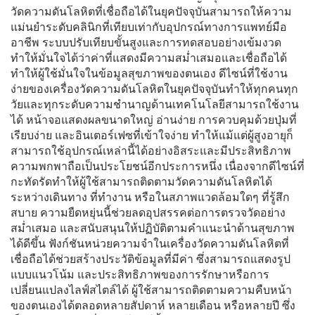
วัดความดันโลหิตที่เชื่อถือได้ในยุคปัจจุบันสามารถให้ความ
แม่นยำระดับคลินิกที่เทียบเท่ากับอุปกรณ์ทางการแพทย์มือ
อาชีพ ระบบปรับเทียบขั้นสูงและการทดสอบอย่างเข้มงวด
ทำให้มั่นใจได้ว่าค่าที่แสดงมีความสม่ำเสมอและเชื่อถือได้
ทำให้ผู้ใช้มั่นใจในข้อมูลสุขภาพของตนเอง ดีไซน์ที่ใช้งาน
ง่ายของเครื่องวัดความดันโลหิตในยุคปัจจุบันทำให้ทุกคนทุก
วัยและทุกระดับความชำนาญด้านเทคโนโลยีสามารถใช้งาน
ได้ หน้าจอแสดงผลขนาดใหญ่ อ่านง่าย การควบคุมด้วยปุ่มที่
เรียบง่าย และอินเตอร์เฟซที่เข้าใจง่าย ทำให้แม้แต่ผู้สูงอายุก็
สามารถใช้อุปกรณ์เหล่านี้ได้อย่างอิสระและมีประสิทธิภาพ
ความพกพาถือเป็นประโยชน์อีกประการหนึ่ง เนื่องจากดีไซน์ที่
กะทัดรัดทำให้ผู้ใช้สามารถติดตามวัดความดันโลหิตได้
ระหว่างเดินทาง ที่ทำงาน หรือในสภาพแวดล้อมใดๆ ที่รู้สึก
สบาย ความยืดหยุ่นนี้ช่วยลดอุปสรรคต่อการตรวจวัดอย่าง
สม่ำเสมอ และสนับสนุนให้ปฏิบัติตามคำแนะนำด้านสุขภาพ
ได้ดีขึ้น ฟังก์ชันหน่วยความจำในเครื่องวัดความดันโลหิตที่
เชื่อถือได้ช่วยสร้างประวัติข้อมูลที่มีค่า ซึ่งสามารถแสดงรูป
แบบแนวโน้ม และประสิทธิภาพของการรักษาหรือการ
เปลี่ยนแปลงไลฟ์สไตล์ได้ ผู้ใช้สามารถติดตามความคืบหน้า
ของตนเองได้ตลอดหลายสัปดาห์ หลายเดือน หรือหลายปี ซึ่ง