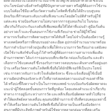
ผลด้วยเสียงในโมเดลจำนวนมากช่วยให้ผู้ใช้ได้ยินค่าที่วัดได้ ซึ่งเป็น
ประโยชน์อย่างยิ่งสำหรับผู้ที่มีปัญหาทางสายตา หรือผู้ที่ต้องการใช้งาน
แบบไม่ต้องใช้มือ เครื่องวัดความดันโลหิตที่เชื่อถือได้มีระบบสูบลม
อัจฉริยะที่กำหนดระดับแรงดันที่เหมาะสมโดยอัตโนมัติสำหรับผู้ใช้
แต่ละคน ช่วยป้องกันความไม่สบายจากการสูบลมเกินไป ในขณะ
เดียวกันก็รับประกันแรงดันที่เพียงพอเพื่อให้ได้ค่าที่แม่นยำ คู่มือเริ่มต้น
อย่างรวดเร็วและขั้นตอนการใช้งานที่เรียบง่าย ช่วยให้ผู้ใช้ใหม่
สามารถเริ่มต้นการติดตามสุขภาพได้ทันที โดยไม่จำเป็นต้องมีความรู้
ทางเทคนิคหรือการฝึกอบรมอย่างละเอียด อุปกรณ์จำนวนมากมาพร้อม
กับการดำเนินการด้วยปุ่มเดียวเพื่อให้กระบวนการวัดเรียบง่าย แต่ยังคง
เปิดใช้งานฟังก์ชันขั้นสูงไว้สำหรับผู้ที่ต้องการความสามารถเพิ่มเติม
ด้านการพกพา ได้แก่ การออกแบบที่กะทัดรัด กล่องเก็บป้องกัน และตัว
เลือกการใช้แบตเตอรี่ ซึ่งรองรับการตรวจสอบขณะเดินทางหรืออยู่นอก
บ้าน เครื่องวัดความดันโลหิตที่เชื่อถือได้มักมีฟีเจอร์ที่เป็นประโยชน์
เช่น การตรวจจับภาวะหัวใจเต้นผิดจังหวะ ซึ่งจะแจ้งเตือนผู้ใช้เมื่อมี
ความผิดปกติของจังหวะหัวใจที่อาจส่งผลต่อความแม่นยำของค่าที่วัด
ได้ หรือบ่งชี้ถึงความจำเป็นในการพบแพทย์ ระบบป้องกันข้อผิดพลาดจะ
แนะนำผู้ใช้ตลอดขั้นตอนการวัดที่ถูกต้อง โดยแสดงคำแนะนำเกี่ยวกับ
ท่าทาง การอยู่นิ่งระหว่างการวัด และหลีกเลี่ยงข้อผิดพลาดทั่วไปที่อาจ
ทำให้ผลลัพธ์คลาดเคลื่อน คุณสมบัติด้านการเข้าถึงที่ครอบคลุมเหล่านี้
ทำให้เครื่องวัดความดันโลหิตที่เชื่อถือได้กลายเป็นเครื่องมือจัดการ
สุขภาพที่มีประสิทธิภาพสำหรับผู้ใช้หลากหลายกลุ่มมากที่สุด เสริม