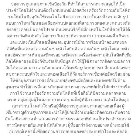
ของการดูแลสุขภาพเชิงป้องกัน ที่ทำให้สามารถตรวจสอบได้เป็น
ประจำโดยไม่จำเป็นต้องไปพบแพทย์บ่อยครั้ง เครื่องวัดความดันโลหิต
รุ่นใหม่ในปัจจุบันใช้เทคโนโลยี oscillometric ขั้นสูง ซึ่งตรวจจับรูป
แบบการไหลเวียนของเลือดผ่านปลอกลมที่สามารถพองและลดแรงดัน
ลงอย่างค่อยเป็นค่อยไปรอบต้นแขนหรือข้อมือ เทคโนโลยีนี้ช่วยให้ได้
ผลการวัดที่แม่นยำ โดยการวิเคราะห์ความแปรปรวนของคลื่นชีพจร
และแปลงเป็นตัวเลขที่ชัดเจน อุปกรณ์มักมาพร้อมหน้าจอแสดงผล
ดิจิทัลที่แสดงค่าความดันช่วงหัวใจบีบตัว ความดันช่วงหัวใจคลายตัว
และอัตราการเต้นของชีพจรอย่างชัดเจน เครื่องวัดความดันโลหิตที่เชื่อ
ถือได้หลายรุ่นมีฟังก์ชันจัดเก็บข้อมูล ทำให้ผู้ใช้สามารถติดตามผลการ
วัดได้ตลอดเวลา และสังเกตแนวโน้มหรือรูปแบบการเปลี่ยนแปลงของ
สุขภาพระบบหัวใจและหลอดเลือดได้ ฟีเจอร์การเชื่อมต่ออัจฉริยะช่วย
ให้ข้อมูลสามารถซิงค์กับแอปพลิเคชันมือถือและแพลตฟอร์มด้าน
สุขภาพ ทำให้การสื่อสารกับบุคลากรทางการแพทย์เป็นไปอย่างราบรื่น
การใช้งานเครื่องวัดความดันโลหิตที่เชื่อถือได้มีความหลากหลาย
ครอบคลุมกลุ่มผู้ใช้หลายประเภท รวมถึงผู้ที่มีภาวะความดันโลหิตสูง
เบาหวาน โรคหัวใจ หรือผู้ที่ต้องการดูแลสุขภาพอย่างต่อเนื่อง ผู้
เชี่ยวชาญด้านสุขภาพแนะนำให้ผู้ป่วยที่จำเป็นต้องติดตามระดับความ
ดันโลหิตอย่างสม่ำเสมอควรทำการตรวจสอบที่บ้านเป็นประจำระหว่าง
การนัดหมายกับแพทย์ นักกีฬาและผู้ที่ออกกำลังกายอย่างสม่ำเสมอใช้
อุปกรณ์เหล่านี้เพื่อติดตามการตอบสนองของระบบหัวใจและหลอด