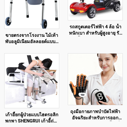
รถสกูตเตอร์ไฟฟ้า 4 ล้อ น้ำ
หนักเบา สำหรับผู้สูงอายุ รับ
ขายตรงจากโรงงาน ไม้เท้า
น้ำหนักได้ 180 กก.
พับอลูมิเนียมอัลลอยด์แบบมี
แบตเตอรี่ตะกั่วกรดพับได้
ล้อ ช่วยในการเดินสำหรับผู้
24V 12A
พิการ ซื้อโดยตรงจากแหล่ง
ผลิต
ถุงมือกายภาพบำบัดไฟฟ้า
เก้าอี้ยกผู้ป่วยแบบไฮดรอลิก
อัจฉริยะสำหรับการออก
พกพา SHENGRUI เก้าอี้ถ่าย
กำลังกายของมือและนิ้ว เพื่อ