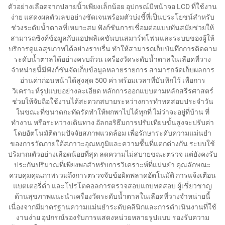
ตัวอย่างเลือดจากปลายนิ้วเพียงเล็กน้อย อุปกรณ์มีหน้าจอ LCD ที่ใช้งาน
ง่าย แสดงผลตัวเลขอย่างชัดเจนพร้อมตัวบ่งชี้ที่เป็นประโยชน์สำหรับ
ช่วงระดับน้ำตาลที่เหมาะสม ฟังก์ชันการเชื่อมต่อแบบทันสมัยช่วยให้
สามารถซิงค์ข้อมูลกับแอปพลิเคชันบนสมาร์ทโฟนและระบบของผู้ให้
บริการดูแลสุขภาพได้อย่างราบรื่น ทำให้สามารถเก็บบันทึกการติดตาม
ระดับน้ำตาลได้อย่างครบถ้วน เครื่องวัดระดับน้ำตาลในเลือดที่วาง
จำหน่ายนี้มีฟังก์ชันจัดเก็บข้อมูลหลายรายการ สามารถจัดเก็บผลการ
อ่านค่าก่อนหน้าได้สูงสุด 500 ค่า พร้อมเวลาที่บันทึกไว้ เพื่อการ
วิเคราะห์รูปแบบอย่างละเอียด หลักการออกแบบตามหลักสรีรศาสตร์
ช่วยให้จับถือใช้งานได้สะดวกสบายระหว่างการทำทดสอบประจำวัน
ในขณะที่ขนาดกะทัดรัดทำให้พกพาไปได้ทุกที่ ไม่ว่าจะอยู่ที่บ้าน ที่
ทำงาน หรือระหว่างเดินทาง อัลกอริธึมการปรับเทียบขั้นสูงจะปรับค่า
โดยอัตโนมัติตามปัจจัยสภาพแวดล้อม เพื่อรักษาระดับความแม่นยำ
ของการวัดภายใต้สภาวะอุณหภูมิและความชื้นที่แตกต่างกัน ระบบใช้
ปริมาณตัวอย่างเลือดน้อยที่สุด ลดความไม่สบายขณะตรวจ แต่ยังคงรับ
ประกันปริมาณที่เพียงพอสำหรับการวิเคราะห์ที่แม่นยำ คุณลักษณะ
ควบคุมคุณภาพรวมถึงการตรวจจับข้อผิดพลาดอัตโนมัติ การแจ้งเตือน
แบตเตอรี่ต่ำ และโปรโตคอลการตรวจสอบแถบทดสอบ ผู้เชี่ยวชาญ
ด้านสุขภาพแนะนำเครื่องวัดระดับน้ำตาลในเลือดที่วางจำหน่ายนี้
เนื่องจากมีมาตรฐานความแม่นยำระดับคลินิกและการดำเนินงานที่ใช้
งานง่าย อุปกรณ์รองรับการแสดงหน่วยหลายรูปแบบ รองรับความ