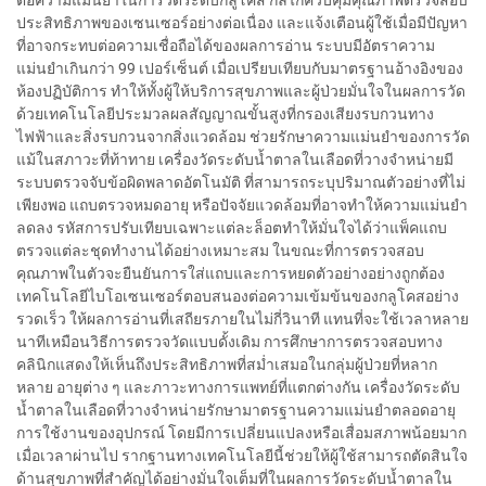
ประสิทธิภาพของเซนเซอร์อย่างต่อเนื่อง และแจ้งเตือนผู้ใช้เมื่อมีปัญหา
ที่อาจกระทบต่อความเชื่อถือได้ของผลการอ่าน ระบบมีอัตราความ
แม่นยำเกินกว่า 99 เปอร์เซ็นต์ เมื่อเปรียบเทียบกับมาตรฐานอ้างอิงของ
ห้องปฏิบัติการ ทำให้ทั้งผู้ให้บริการสุขภาพและผู้ป่วยมั่นใจในผลการวัด
ด้วยเทคโนโลยีประมวลผลสัญญาณขั้นสูงที่กรองเสียงรบกวนทาง
ไฟฟ้าและสิ่งรบกวนจากสิ่งแวดล้อม ช่วยรักษาความแม่นยำของการวัด
แม้ในสภาวะที่ท้าทาย เครื่องวัดระดับน้ำตาลในเลือดที่วางจำหน่ายมี
ระบบตรวจจับข้อผิดพลาดอัตโนมัติ ที่สามารถระบุปริมาณตัวอย่างที่ไม่
เพียงพอ แถบตรวจหมดอายุ หรือปัจจัยแวดล้อมที่อาจทำให้ความแม่นยำ
ลดลง รหัสการปรับเทียบเฉพาะแต่ละล็อตทำให้มั่นใจได้ว่าแพ็คแถบ
ตรวจแต่ละชุดทำงานได้อย่างเหมาะสม ในขณะที่การตรวจสอบ
คุณภาพในตัวจะยืนยันการใส่แถบและการหยดตัวอย่างอย่างถูกต้อง
เทคโนโลยีไบโอเซนเซอร์ตอบสนองต่อความเข้มข้นของกลูโคสอย่าง
รวดเร็ว ให้ผลการอ่านที่เสถียรภายในไม่กี่วินาที แทนที่จะใช้เวลาหลาย
นาทีเหมือนวิธีการตรวจวัดแบบดั้งเดิม การศึกษาการตรวจสอบทาง
คลินิกแสดงให้เห็นถึงประสิทธิภาพที่สม่ำเสมอในกลุ่มผู้ป่วยที่หลาก
หลาย อายุต่าง ๆ และภาวะทางการแพทย์ที่แตกต่างกัน เครื่องวัดระดับ
น้ำตาลในเลือดที่วางจำหน่ายรักษามาตรฐานความแม่นยำตลอดอายุ
การใช้งานของอุปกรณ์ โดยมีการเปลี่ยนแปลงหรือเสื่อมสภาพน้อยมาก
เมื่อเวลาผ่านไป รากฐานทางเทคโนโลยีนี้ช่วยให้ผู้ใช้สามารถตัดสินใจ
ด้านสุขภาพที่สำคัญได้อย่างมั่นใจเต็มที่ในผลการวัดระดับน้ำตาลใน