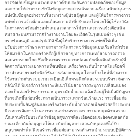
การจัดเก็บข้อมูลบนระบบคลาวด์รับประกันความปลอดภัยของข้อมูล
และช่วยให้สามารถเข้าถึงข้อมูลจากอุปกรณ์หลายเครื่อง สนับสนุนการ
แบ่งปันข้อมูลอย่างราบรื่นระหว่างผู้ป่วย ผู้ดูแล และผู้ให้บริการทางการ
แพทย์ การแจ้งเตือนและเตือนความจำที่ปรับแต่งได้ช่วยให้ผู้ใช้คงวินัย
ในการตรวจวัดอย่างสม่ำเสมอ เวลาการใช้ยา และการแจ้งเตือนนัด
หมาย ระบบสามารถสร้างรายงานโดยละเอียดในรูปแบบต่างๆ เช่น
กราฟ แผนภูมิ และสรุปสถิติ ซึ่งผู้ให้บริการทางการแพทย์ใช้เพื่อ
ปรับปรุงการรักษา ความสามารถในการแชร์ข้อมูลแบบเรียลไทม์ช่วย
ให้สมาชิกในครอบครัวหรือผู้เชี่ยวชาญทางการแพทย์สามารถตรวจ
สอบจากระยะไกล ซึ่งเป็นมาตรการความปลอดภัยเพิ่มเติมสำหรับผู้ที่
จัดการกับภาวะเบาหวานที่ซับซ้อน เครื่องวัดระดับน้ำตาลในเลือดที่
วางจำหน่ายรองรับฟังก์ชันการส่งออกข้อมูล โดยสร้างไฟล์ที่สามารถ
ใช้งานร่วมกับระบบเวชระเบียนอิเล็กทรอนิกส์และระบบบริหารจัดการ
คลินิกได้ ฟีเจอร์การวิเคราะห์แนวโน้มสามารถระบุการเปลี่ยนแปลง
ค่อยเป็นค่อยไปของการควบคุมระดับน้ำตาล แจ้งเตือนผู้ใช้เมื่อมีปัญหา
ที่อาจเกิดขึ้นก่อนที่จะกลายเป็นภาวะแทรกซ้อนร้ายแรง การเชื่อมต่อ
กับระบบปั๊มอินซูลินและเครื่องวัดระดับน้ำตาลต่อเนื่องช่วยสร้างระบบ
นิเวศการจัดการโรคเบาหวานอย่างครบวงจร การควบคุมด้านความ
เป็นส่วนตัวรับประกันว่าข้อมูลสุขภาพที่ละเอียดอ่อนจะยังคงปลอดภัย
ขณะเดียวกันก็อนุญาตให้แบ่งปันข้อมูลบางส่วนกับบุคคลที่ได้รับ
อนุญาตเท่านั้น ฟีเจอร์การเชื่อมต่อสามารถทำงานข้ามระบบปฏิบัติการ