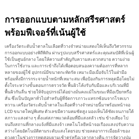
การออกแบบตามหลักสรีรศาสตร์
พร้อมฟีเจอร์ที่เน้นผู้ใช้
เครื่องวัดระดับน้ำตาลในเลือดที่วางจำหน่ายแสดงให้เห็นถึงวิศวกรรม
การออกแบบอย่างพิถีพิถัน ผ่านรูปแบบสรีรศาสตร์และคุณสมบัติที่เน้นผู้
ใช้เป็นศูนย์กลาง โดยให้ความสำคัญกับความสะดวกสบาย ความง่าย
ในการใช้งาน และการเข้าถึงได้เพื่อตอบสนองความต้องการที่หลาก
หลายของผู้ใช้ อุปกรณ์มีขนาดกะทัดรัด เหมาะมือเมื่อจับไว้ในฝ่ามือ
พร้อมทั้งมีการกระจายน้ำหนักที่เหมาะสม เพื่อป้องกันการหลุดมือโดยไม่
ตั้งใจระหว่างขั้นตอนการตรวจวัด พื้นผิวโค้งรับกับมือและบริเวณที่มี
พื้นผิวกันลื่น ช่วยให้จับอุปกรณ์ได้อย่างมั่นคงแม้ในขณะที่มือเปียกหรือ
สั่น ซึ่งเป็นปัญหาทั่วไปสำหรับผู้ที่จัดการภาวะแทรกซ้อนจากโรคเบา
หวาน เครื่องวัดระดับน้ำตาลในเลือดที่วางจำหน่ายนี้มาพร้อมหน้าจอ
LCD ขนาดใหญ่พิเศษ ตัวเลขมีความคมชัดสูง มองเห็นได้ชัดเจนภายใต้
สภาวะแสงต่าง ๆ ตั้งแต่สภาพแวดล้อมที่มีแสงสลัว เช่น ข้างเตียง ไป
จนถึงสถานที่กลางแจ้งที่มีแสงจ้า เทคโนโลยีหน้าจอเรืองแสงปรับความ
สว่างโดยอัตโนมัติตามระดับแสงโดยรอบ ช่วยลดอาการเมื่อยล้าของ
ดวงตาในช่วงการทดสอบยามเช้าตรู่หรือเวลากลางคืน การจัดวางปุ่ม