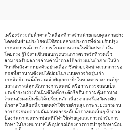
โอนอเนกประสงค์ สำหรับผู้
การฝึกอบรมหุ่นยนต์และ
สูงอายุ อุปกรณ์เพื่อความ
อุปกรณ์ฟื้นฟูสมรรถภาพมือ
ปลอดภัยในห้องน้ำและช่วย
การเคลื่อนไหว
เครื่องวัดระดับน้ำตาลในเลือดที่วางจำหน่ายมอบคุณค่าอย่าง
โดดเด่นผ่านประโยชน์ใช้สอยหลายประการที่ช่วยปรับปรุง
ประสบการณ์การจัดการโรคเบาหวานในชีวิตประจำวัน
โดยตรง ผู้ใช้งานชื่นชอบกระบวนการตรวจวัดที่รวดเร็ว
สามารถรับผลการอ่านค่าน้ำตาลได้อย่างแม่นยำภายในห้า
วินาทีหลังจากหยดตัวอย่างเลือด ซึ่งช่วยขจัดช่วงเวลาการรอ
คอยที่ยาวนานซึ่งพบได้บ่อยในระบบตรวจวัดรุ่นเก่า
ประสิทธิภาพนี้มีความสำคัญอย่างยิ่งในช่วงตารางงานที่ยุ่ง
สถานการณ์ฉุกเฉินทางการแพทย์ หรือการตรวจสอบเป็น
ประจำระหว่างดำเนินชีวิตที่กระตือรือร้น ความคุ้มค่าทาง
ต้นทุนยังคงเป็นข้อได้เปรียบหลัก เนื่องจากเครื่องวัดระดับ
น้ำตาลในเลือดนี้ช่วยลดค่าใช้จ่ายด้านสุขภาพระยะยาวผ่าน
การตรวจพบความผันผวนของระดับน้ำตาลแต่เนิ่นๆ ซึ่งอาจ
ป้องกันภาวะแทรกซ้อนที่มีค่าใช้จ่ายสูงและการเข้ารับการ
รักษาในโรงพยาบาลได้ อุปกรณ์ต้องการการบำรุงรักษาน้อย