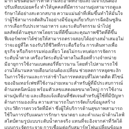
มาก มีขั้นตอนการทำความสะอาดที่ง่ายและไม่จำเป็นต้อง
ปรับเทียบบ่อยครั้ง ทำให้บุคคลที่มีตารางงานยุ่งสามารถดูแล
รักษาได้อย่างสะดวกสบาย ความแม่นยำที่เพิ่มขึ้นทำให้มั่นใจ
ว่าผู้ใช้สามารถตัดสินใจอย่างมีข้อมูลเกี่ยวกับการฉีดอินซูลิน
การเลือกรับประทานอาหาร และระดับกิจกรรม นำไปสู่
ผลลัพธ์ด้านสุขภาพโดยรวมที่ดีขึ้นและคุณภาพชีวิตที่ดีขึ้น
ฟีเจอร์พกพาได้ช่วยให้สามารถตรวจสอบได้อย่างสม่ำเสมอไม่
ว่าจะอยู่ที่ใด รองรับวิถีชีวิตที่กระตือรือร้น การเดินทางเพื่อ
ธุรกิจ หรือกิจกรรมท่องเที่ยว โดยไม่กระทบต่อการจัดการ
ระดับน้ำตาล เครื่องวัดระดับน้ำตาลในเลือดที่วางจำหน่าย
มีอายุการใช้งานแบตเตอรี่ที่ยาวนาน โดยทั่วไปสามารถใช้
งานได้นานหลายเดือนก่อนต้องเปลี่ยน ช่วยลดการหยุดชะงัก
ในการใช้งานและการล่าช้าในการทดสอบที่ไม่คาดคิด ดีไซน์
ของอินเทอร์เฟซที่ใช้งานง่ายเหมาะสำหรับผู้ที่มีประสบการณ์
ด้านเทคนิคน้อย พร้อมตัวเลขแสดงผลขนาดใหญ่ การใช้งาน
ผ่านปุ่มที่ง่าย และเสียงแจ้งเตือนที่ชัดเจนสำหรับผู้ใช้ที่มีปัญหา
ด้านการมองเห็น ความสามารถในการจัดเก็บข้อมูลสร้าง
ประวัติการตรวจวัดที่มีค่า ซึ่งผู้ให้บริการด้านสุขภาพสามารถ
ใช้ในการปรับแผนการรักษา ขนาดยา และคำแนะนำด้านไลฟ์
สไตป์ตามรูปแบบระดับน้ำตาลจริง แทนที่จะอิงจากค่าที่วัดได้
แบบกระจัดกระจาย การเชื่อมต่อกับสมาร์ทโฟนเปลี่ยนข้อมูล