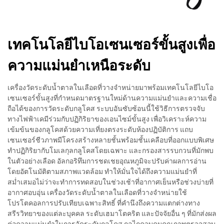
เทคโนโลยีไบโอเซนเซอร์ขั้นสูงเพื่อ
ความแม่นยำเหนือระดับ
เครื่องวัดระดับน้ำตาลในเลือดที่วางจำหน่ายมาพร้อมเทคโนโลยีไบโอ
เซนเซอร์ขั้นสูงที่กำหนดมาตรฐานใหม่ด้านความแม่นยำและความเชื่อ
ถือได้ของการวัดระดับกลูโคส ระบบอันซับซ้อนนี้ใช้วิธีการตรวจจับ
ทางไฟฟ้าเคมีร่วมกับปฏิกิริยาของเอนไซม์ขั้นสูง เพื่อวิเคราะห์ความ
เข้มข้นของกลูโคสด้วยความเที่ยงตรงระดับห้องปฏิบัติการ แถบ
เซนเซอร์ชีวภาพมีโครงสร้างหลายชั้นพร้อมชั้นเคลือบที่ออกแบบพิเศษ
ทำปฏิกิริยากับโมเลกุลกลูโคสโดยเฉพาะ และกรองสารรบกวนที่มักพบ
ในตัวอย่างเลือด อัลกอริทึมการชดเชยอุณหภูมิจะปรับค่าผลการอ่าน
โดยอัตโนมัติตามสภาพแวดล้อม ทำให้มั่นใจได้ถึงความแม่นยำที่
สม่ำเสมอไม่ว่าจะทำการทดสอบในช่วงเช้าที่อากาศเย็นหรือช่วงบ่ายที่
อากาศอบอุ่น เครื่องวัดระดับน้ำตาลในเลือดที่วางจำหน่ายใช้
โปรโตคอลการปรับเทียบเฉพาะสิทธิ์ ที่คำนึงถึงความแตกต่างทาง
สรีรวิทยาของแต่ละบุคคล ระดับเฮมาโตคริต และปัจจัยอื่น ๆ ที่มักส่งผล
ต่อความแม่นยำในการวัดระดับกลูโคส กลไกควบคุมคุณภาพตรวจสอบ