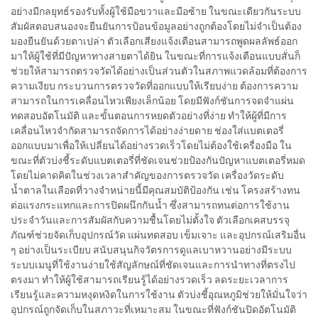
อย่างมีกลยุทธ์รองรับทั้งผู้ใช้มือขวาและมือซ้าย ในขณะเดียวกันระบบ
สัมผัสตอบสนองจะยืนยันการป้อนข้อมูลอย่างถูกต้องโดยไม่จำเป็นต้อง
มองยืนยันด้วยตาเปล่า ตัวเลือกเสียงแจ้งเตือนสามารถพูดผลลัพธ์ออก
มาให้ผู้ใช้ที่มีปัญหาทางสายตาได้ยิน ในขณะที่การแจ้งเตือนแบบสั่นก็
ช่วยให้สามารถตรวจวัดได้อย่างเป็นส่วนตัวในสภาพแวดล้อมที่ต้องการ
ความเงียบ กระบวนการตรวจวัดที่ออกแบบให้เรียบง่าย ต้องการความ
สามารถในการเคลื่อนไหวเพียงเล็กน้อย โดยมีฟังก์ชันการจดจำแผ่น
ทดสอบอัตโนมัติ และขั้นตอนการหยดตัวอย่างที่ง่าย ทำให้ผู้ที่มีการ
เคลื่อนไหวจำกัดสามารถจัดการได้อย่างง่ายดาย ช่องใส่แบตเตอรี่
ออกแบบมาเพื่อให้เปลี่ยนได้อย่างรวดเร็วโดยไม่ต้องใช้เครื่องมือ ใน
ขณะที่ตัวบ่งชี้ระดับแบตเตอรี่ที่ชัดเจนช่วยป้องกันปัญหาแบตเตอรี่หมด
โดยไม่คาดคิดในช่วงเวลาสำคัญของการตรวจวัด เครื่องวัดระดับ
น้ำตาลในเลือดที่วางจำหน่ายนี้มีคุณสมบัติป้องกัน เช่น โครงสร้างทน
ต่อแรงกระแทกและการปิดผนึกกันน้ำ ซึ่งสามารถทนต่อการใช้งาน
ประจำวันและการสัมผัสกับความชื้นโดยไม่ตั้งใจ ตัวเลือกเคสบรรจุ
ภัณฑ์ช่วยจัดเก็บอุปกรณ์วัด แผ่นทดสอบ เข็มเจาะ และอุปกรณ์เสริมอื่น
ๆ อย่างเป็นระเบียบ สนับสนุนกิจวัตรการดูแลเบาหวานอย่างมีระบบ
ระบบเมนูที่ใช้งานง่ายใช้สัญลักษณ์ที่ชัดเจนและการนำทางที่ตรงไป
ตรงมา ทำให้ผู้ใช้สามารถเรียนรู้ได้อย่างรวดเร็ว ลดระยะเวลาการ
เรียนรู้และความหงุดหงิดในการใช้งาน ตัวบ่งชี้อุณหภูมิช่วยให้มั่นใจว่า
อุปกรณ์ถูกจัดเก็บในสภาวะที่เหมาะสม ในขณะที่ฟังก์ชันปิดอัตโนมัติ