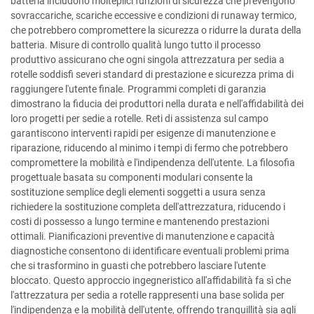
batteria includono molteplici funzioni di sicurezza che prevengono
sovraccariche, scariche eccessive e condizioni di runaway termico,
che potrebbero compromettere la sicurezza o ridurre la durata della
batteria. Misure di controllo qualità lungo tutto il processo
produttivo assicurano che ogni singola attrezzatura per sedia a
rotelle soddisfi severi standard di prestazione e sicurezza prima di
raggiungere l'utente finale. Programmi completi di garanzia
dimostrano la fiducia dei produttori nella durata e nell'affidabilità dei
loro progetti per sedie a rotelle. Reti di assistenza sul campo
garantiscono interventi rapidi per esigenze di manutenzione e
riparazione, riducendo al minimo i tempi di fermo che potrebbero
compromettere la mobilità e l'indipendenza dell'utente. La filosofia
progettuale basata su componenti modulari consente la
sostituzione semplice degli elementi soggetti a usura senza
richiedere la sostituzione completa dell'attrezzatura, riducendo i
costi di possesso a lungo termine e mantenendo prestazioni
ottimali. Pianificazioni preventive di manutenzione e capacità
diagnostiche consentono di identificare eventuali problemi prima
che si trasformino in guasti che potrebbero lasciare l'utente
bloccato. Questo approccio ingegneristico all'affidabilità fa sì che
l'attrezzatura per sedia a rotelle rappresenti una base solida per
l'indipendenza e la mobilità dell'utente, offrendo tranquillità sia agli