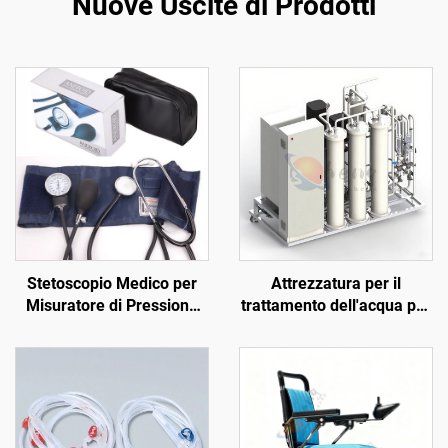
Nuove Uscite di Prodotti
Stetoscopio Medico per
Attrezzatura per il
Misuratore di Pressione
trattamento dell'acqua per
con Doppio Tubo e Doppia
emodialisi medica, adatta
Testa con Fonte di
ai centri dialisi degli
Alimentazione Elettrica e
ospedali secondari
Fascia Manuale per
Braccio