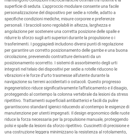
mantengono condizioni microclimatiche ottimali tra l'utente e la
superficie di seduta. L'approccio modulare consente una facile
personalizzazione del dispositivo per sedie a rotelle, adatto a
specifiche condizioni mediche, misure corporee e preferenze
personali. I braccioli sono regolabili in altezza, larghezza e
angolazione per sostenere una corretta posizione delle spalle e
ridurre lo sforzo sugli arti superiori durante la propulsione o i
trasferimenti. I poggiapiedi includono diversi punti di regolazione
per garantire un corretto posizionamento delle gambe e una buona
circolazione, prevenendo contratture derivanti da un
posizionamento scorretto. I sistemi di assorbimento degli urti
integrati nel telaio dei dispositivi per sedie a rotelle riducono le
vibrazioni e le forze d’urto trasmesse all'utente durante la
navigazione su terreni accidentati o ostacoli. Questo progresso
ingegneristico riduce significativamente l'affaticamento e il disagio,
proteggendo al contempo la colonna vertebrale da lesioni da stress
ripetitivo. Trattamenti superficiali antibatterici e facili da pulire
garantiscono standard igienici riducendo al contempo le esigenze di
manutenzione per utenti impegnati. Il design ergonomico delle ruote
riduce la forza necessaria per la propulsione manuale, proteggendo
polsi e spalle da lesioni da sforzo ripetitivo. Cuscinetti di precisione e
una costruzione leggera minimizzano la resistenza al rotolamento,