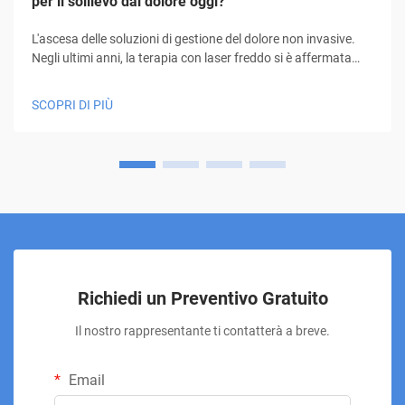
per il sollievo dal dolore oggi?
L'ascesa delle soluzioni di gestione del dolore non invasive.
Negli ultimi anni, la terapia con laser freddo si è affermata
come un approccio innovativo alla gestione del dolore,
offrendo speranza a milioni di persone in cerca di sollievo
SCOPRI DI PIÙ
senza ricorrere a farmaci o interventi chirurgici. Questa
modalità di trattamento innovativa...
Richiedi un Preventivo Gratuito
Il nostro rappresentante ti contatterà a breve.
Email