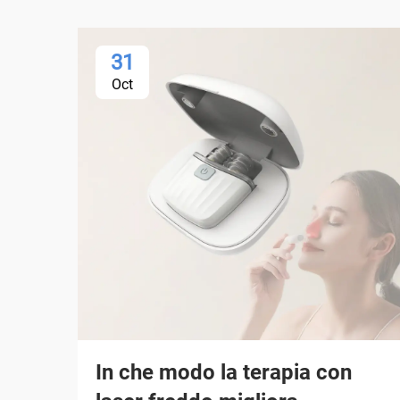
31
Oct
In che modo la terapia con