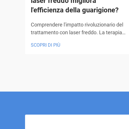
laser freddo migliora
l'efficienza della guarigione?
Comprendere l'impatto rivoluzionario del
trattamento con laser freddo. La terapia
con laser freddo rappresenta un
SCOPRI DI PIÙ
avanzamento innovativo nella tecnologia
dei trattamenti medici, offrendo ai
pazienti un approccio non invasivo alla
guarigione e alla gestione del dolore.
Questo trattamento innovativo...