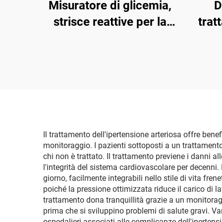
Misuratore di glicemia,
D
strisce reattive per la
trat
misurazione della
luce
glicemia per anziani,
i
lancetta per il sangue
trat
G058, kit diagnostico
infr
per diabete
la
intel
Il trattamento dell'ipertensione arteriosa offre benef
monitoraggio. I pazienti sottoposti a un trattamento 
chi non è trattato. Il trattamento previene i danni a
l'integrità del sistema cardiovascolare per decenni
giorno, facilmente integrabili nello stile di vita fre
poiché la pressione ottimizzata riduce il carico di l
trattamento dona tranquillità grazie a un monitora
prima che si sviluppino problemi di salute gravi. 
ospedalieri associati alle complicanze dell'ipertens