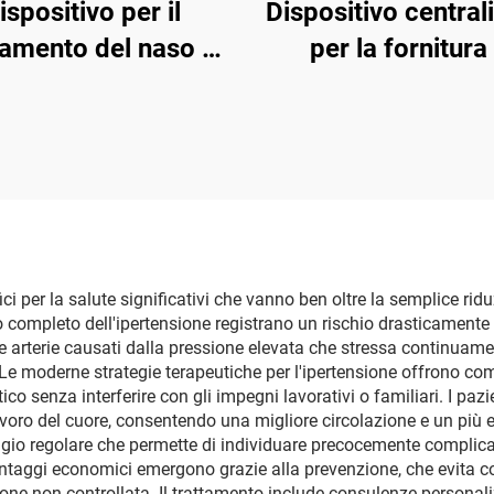
ispositivo per il
Dispositivo central
tamento del naso a
per la fornitura 
 rossa Dispositivo
piccole quantità
ntelligente per il
liquido, produttor
tamento del naso a
attrezzature per
arossi Macchina per
trattamento dell'
 cura della rinite
per emodialis
ligente a infrarossi
ici per la salute significativi che vanno ben oltre la semplice riduz
completo dell'ipertensione registrano un rischio drasticamente rido
lle arterie causati dalla pressione elevata che stressa continuam
. Le moderne strategie terapeutiche per l'ipertensione offrono co
netico senza interferire con gli impegni lavorativi o familiari. I 
avoro del cuore, consentendo una migliore circolazione e un più eff
ggio regolare che permette di individuare precocemente complicaz
Vantaggi economici emergono grazie alla prevenzione, che evita c
ione non controllata. Il trattamento include consulenze personali