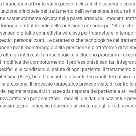
 terapeutico affronta valori pressori elevati che superano costan
zione principale del trattamento dell'ipertensione è ridurre il
ne sostenutamente elevata nelle pareti arteriose. I moderni tratt
itoraggio ambulatoriale della pressione arteriosa per 24 ore che f
ensori digitali e connettività wireless per trasmettere in tempo r
eutici personalizzati. Le caratteristiche tecnologiche dei tratta
hone per il monitoraggio della pressione e piattaforme di telem
o oltre gli interventi farmacologici e includono programmi di cons
e di modifica del comportamento. I professionisti sanitari integran
specifici e le condizioni di salute di ogni paziente. Il trattament
tensina (ACE), beta-bloccanti, bloccanti dei canali del calcio e a
lla pressione. Il processo terapeutico prevede visite di controllo 
ei regimi terapeutici in base alla risposta del paziente e ai live
genza artificiale per analizzare i modelli dei dati dei pazienti e p
massimizzare l'efficacia riducendo al contempo gli effetti avversi