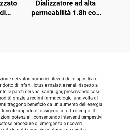
izzato
Dializzatore ad alta
di
permeabilità 1.8h con
 di
fibra cava in polisolfone
e di
per il trattamento della
 il
insufficienza renale
acqua
i
ione dei valori numerici rilevati dai dispositivi di
tto di infarti, ictus e malattie renali rispetto a
ente le pareti dei vasi sanguigni, preservando così
modità grazie a regimi farmacologici una volta al
pazienti traggono beneficio da un aumento dell'energia
iciente apporto di ossigeno in tutto il corpo. Il
ioni potenziali, consentendo interventi tempestivi
ostose procedure di emergenza e ricoveri
zzate in nutrizione che aiutano i pazienti a