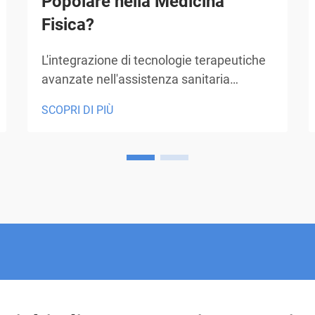
Popolare nella Medicina
Fisica?
L'integrazione di tecnologie terapeutiche
avanzate nell'assistenza sanitaria
moderna ha rivoluzionato gli approcci
SCOPRI DI PIÙ
terapeutici in numerose specialità
mediche. Tra queste innovazioni, la
terapia laser si è affermata come una
modalità di trattamento fondamentale
che combina...