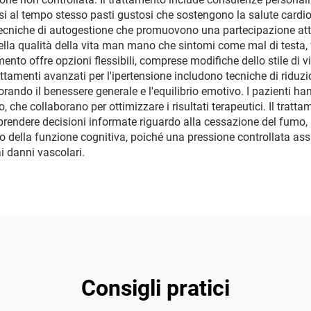
si al tempo stesso pasti gustosi che sostengono la salute cardiov
cniche di autogestione che promuovono una partecipazione attiva
lla qualità della vita man mano che sintomi come mal di testa, 
amento offre opzioni flessibili, comprese modifiche dello stile di 
ttamenti avanzati per l'ipertensione includono tecniche di riduzio
iorando il benessere generale e l'equilibrio emotivo. I pazienti
isico, che collaborano per ottimizzare i risultati terapeutici. Il t
 prendere decisioni informate riguardo alla cessazione del fumo, al 
della funzione cognitiva, poiché una pressione controllata assi
i danni vascolari.
Consigli pratici