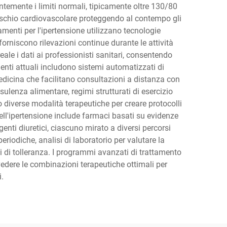
temente i limiti normali, tipicamente oltre 130/80
 rischio cardiovascolare proteggendo al contempo gli
amenti per l'ipertensione utilizzano tecnologie
orniscono rilevazioni continue durante le attività
eale i dati ai professionisti sanitari, consentendo
menti attuali includono sistemi automatizzati di
edicina che facilitano consultazioni a distanza con
ulenza alimentare, regimi strutturati di esercizio
o diverse modalità terapeutiche per creare protocolli
o dell'ipertensione include farmaci basati su evidenze
genti diuretici, ciascuno mirato a diversi percorsi
periodiche, analisi di laboratorio per valutare la
lli di tolleranza. I programmi avanzati di trattamento
revedere le combinazioni terapeutiche ottimali per
.