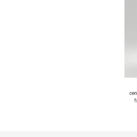
cen
f