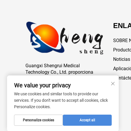
ENLA
SOBRE 
Product
Noticias
Guangxi Shengrui Medical
Aplicaci
Technology Co., Ltd. proporciona
Contáct
consumibles médicos de alta calidad,
We value your privacy
equipos de hemodiálisis y
dispositivos dentales a nivel mundial.
We use cookies and similar tools to provide our
Servicios OEM/ODM disponibles. Más
services. If you don't want to accept all cookies, click
de 15 años de experiencia. Confían en
Personalize cookies.
nosotros proveedores de atención
médica de todo el mundo.
Personalize cookies
Accept all
Contáctenos hoy.