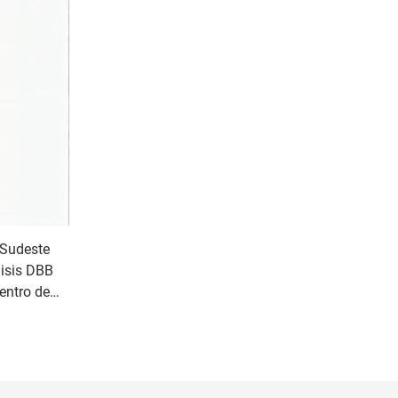
 Sudeste
lisis DBB
Centro de
onesia
s de