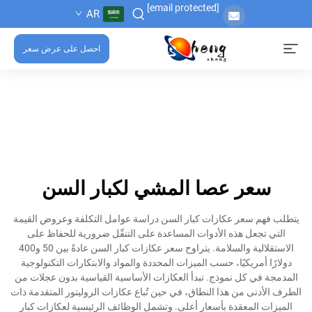
[email protected]
AR
احصل على عرض سعر
سعر عصا المشي لكبار السن
يتطلب فهم سعر عكازات كبار السن دراسة عوامل التكلفة وعروض القيمة
التي تجعل هذه الأدوات المساعدة على التنقّل ضرورية للحفاظ على
الاستقلالية والسلامة. يتراوح سعر عكازات كبار السن عادةً بين 50 و400
دولارًا أمريكيًا، حسب الميزات المحددة والمواد والابتكارات التكنولوجية
المدمجة في كل نموذج. تبدأ العكازات الأساسية القياسية بدون عجلات من
الطرف الأدنى من هذا النطاق، في حين تُباع عكازات الروليتور المتقدمة ذات
الميزات المعقدة بأسعار أعلى. وتشمل الوظائف الرئيسية لعكازات كبار