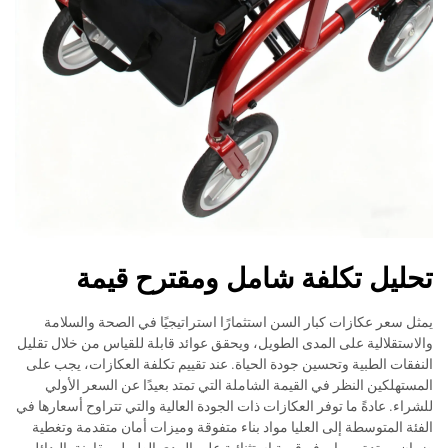
تحليل تكلفة شامل ومقترح قيمة
يمثل سعر عكازات كبار السن استثمارًا استراتيجيًا في الصحة والسلامة
والاستقلالية على المدى الطويل، ويحقق عوائد قابلة للقياس من خلال تقليل
النفقات الطبية وتحسين جودة الحياة. عند تقييم تكلفة العكازات، يجب على
المستهلكين النظر في القيمة الشاملة التي تمتد بعيدًا عن السعر الأولي
للشراء. عادةً ما توفر العكازات ذات الجودة العالية والتي تتراوح أسعارها في
الفئة المتوسطة إلى العليا مواد بناء متفوقة وميزات أمان متقدمة وتغطية
ضمان ممتدة، مما يوفر قيمة استثنائية على المدى الطويل مقارنة بالبدائل