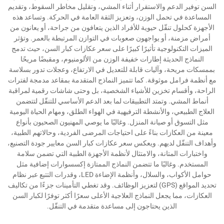
السن توفير الدعم والاستقرار أثناء المشي، وتقليل مخاطر السقوط، وتقديم
المساعدة في تحمل الوزن، وتعزيز الثقة العامة في الحركة. وتساعد هذه
الأجهزة كحلول تنقّل حيوية للأفراد الذين يتعافون من جراحة، أو يعانون من
أمراض مزمنة، أو يواجهون صعوبات في التوازن المرتبطة بالعمر. وتؤثر
الميزات التكنولوجية تأثيرًا كبيرًا على سعر عكازات كبار السن، حيث تدمج
النماذج الحديثة إطارات خفيفة الوزن من الألومنيوم، ومقبضًا مريحًا
بممسكات مريحة، وآليات قابلة للتعديل في الارتفاع، وعجلات تدور بسلاسة
مع أنظمة فرامل موثوقة. كما تتميز النماذج المتقدمة بمقاعد مدمجة لفترات
الراحة، وأقسام تخزين للأشياء الشخصية، بل وحتى شاشات رقمية لمراقبة
أنماط المشي. وتمتد التطبيقات لما بعد الدعم الأساسي للتنقّل لتتضمن
العلاج الطبيعي، والأنشطة الترفيهية في الهواء الطلق، ومهام الحياة اليومية
مثل التسوق أو صيانة المنزل. وغالبًا ما يوصي المهنيون الصحيون بأنواع
معينة من العكازات بناءً على احتياجات المرضى الفردية، وحالاتهم الطبية،
وأهداف التنقّل لديهم. ويعكس سعر عكازات كبار السن معايير جودة التصنيع،
واختبارات المتانة، والامتثال لأنظمة الأجهزة الطبية التي تضمن سلامة
المستخدم. وغالبًا ما تتضمن النماذج الممتازة إكسسوارات إضافية مثل
حوامل الأكواب، والسلال، وأنظمة الإضاءة LED، وقدرات التتبع عبر نظام
تحديد المواقع (GPS) لتعزيز الوظائف. وقد تغطي التأمينات جزءًا من تكاليف
العكازات، مما يجعل النماذج العلاجية الأعلى سعرًا أكثر توفرًا لكبار السن
الذين يحتاجون إلى مساعدة متقدمة في التنقّل.