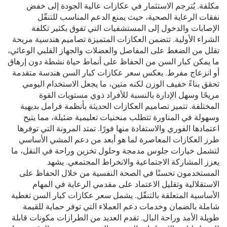
مكلفة. يُترجم الاستثمار في عكازات عالية الجودة إلى خفض
نفقات الرعاية الصحية، حيث يمنع الدعم المناسب للتنقّل
الإصابات والدخول إلى المستشفيات التي تفوق بكثير تكلفة
الشراء الأولية. تتضمن العكازات المتميزة تصاميم هندسية مريحة
تقلل من الضغط على المفاصل والعضلات والجهاز القلبي الوعائي،
ما يمكن كبار السن من الحفاظ على أنماط حياة نشطة دون إرهاق
أو انزعاج مفرط. يعكس سعر عكازات كبار السن هندسة متقدمة
تحقق بناءً خفيف الوزن لكنه متين، ما يجعل الاستخدام اليومي
مريحًا وسهل الإدارة بالنسبة للأفراد ذوي مستويات القوة
المختلفة. تتميز تصاميم العكازات الحديثة بأنظمة فرامل بديهية
وسهولة في المناورة تتطلب منحنيات تعليمية ضئيلة، مما يتيح
اعتمادها الفوري والاستفادة منها فورًا. تمتد المرونة التي توفرها
طرز العكازات المعاصرة لما هو أبعد من دعم المشي الأساسي
لتشمل خيارات جلوس مدمجة وحلول تخزين وراحة في النقل، ما
يعزز المشاركة الاجتماعية والانخراط المجتمعي. يشهد
المستخدمون تحسنًا في الصحة النفسية من خلال الحفاظ على
الاستقلالية وتقليل الاعتماد على مقدمي الرعاية في المهام
الأساسية المتعلقة بالتنقّل. يشمل سعر عكازات كبار السن تغطية
شاملة بالضمان وخدمات دعم العملاء التي توفر حماية للقيمة
طويلة الأمد وراحة البال. تقدم العديد من الطرازات مكونات قابلة