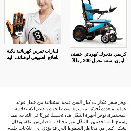
الكلى
قفازات تمرين كهربائية ذكية
كرسي متحرك كهربائي خفيف
للعلاج الطبيعي لوظائف اليد
الوزن، سعة تحمل 300 رطلاً،
والأصابع، لمعدات تدريب
مدى طويل يصل إلى 20 ميلاً،
الروبوت والتأهيل اليدوي
معتمد من قبل الاتحاد الأوروبي
(CE)
يوفر سعر عكازات كبار السن قيمة استثنائية من خلال فوائد
عملية متعددة تُحسّن مباشرة نوعية الحياة وتدعم الاستقلالية
المستمرة. توفر أجهزة التنقّل هذه تحسينًا فوريًا في الثبات، مما
يسمح للمستخدمين بالتنقّل عبر مختلف التضاريس بثقة، ويقلل
بشكل كبير من مخاطر السقوط التي قد تؤدي إلى علاجات طبية