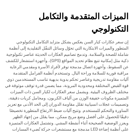
الميزات المتقدمة والتكامل
التكنولوجي
إن سعر عكازات كبار السن يعكس بشكل متزايد التكامل التكنولوجي
المتطور والميزات الابتكارية التي تحوّل وسائل التنقّل التقليدية إلى أنظمة
شاملة للصحة والسلامة. وتدمج تصاميم العكازات الحديثة عناصر تكنولوجية
ذكية مثل إمكانية تتبع نظام تحديد المواقع (GPS)، وأجهزة استشعار للكشف
عن السقوط، وأجهزة اتصال مدمجة توفر لأفراد الأسرة ومقدمي الرعاية
مراقبة فورية للسلامة وراحة البال. وتستخدم أنظمة الفرامل المتقدمة
آليات مقاومة تدريجية وعناصر تحكم يدوية بديهية تناسب المستخدمين ذوي
قوة القبض المختلفة ومحدودية المرونة، مما يضمن قدرة توقف موثوقة في
مختلف الظروف البيئية. ويشمل سعر العكازات لكبار السن ذات الميزات
المتميزة مكونات خفيفة الوزن من ألياف الكربون، ومحامل كريات دقيقة،
وتصميمات عجلات انسيابية تقلل مقاومة الدوران إلى الحد الأدنى مع تعزيز
المناورة والتحكم للمستخدم. وتتيح آليات ضبط الارتفاع المتطورة تخصيصًا
دقيقًا للحصول على أفضل وضع مريح ممكن، مما يقلل من إجهاد الظهر
ويعزز الوضعية الصحيحة أثناء أنشطة المشي. وتشتمل العكازات المتميزة
على أنظمة إضاءة LED مدمجة مع مستشعرات حركة تُضيء المسارات