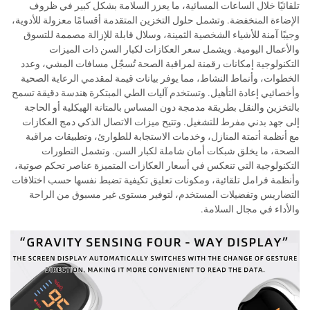
تلقائيًا خلال الساعات المسائية، ما يعزز السلامة بشكل كبير في ظروف
الإضاءة المنخفضة. وتشمل حلول التخزين المتقدمة أقسامًا معزولة للأدوية،
وجيبًا آمنة للأشياء الشخصية الثمينة، وسلال قابلة للإزالة مصممة للتسوق
والأعمال اليومية. ويشمل سعر العكازات لكبار السن ذات الميزات
التكنولوجية إمكانات رقمنة لمراقبة الصحة تُسجّل مسافات المشي، وعدد
الخطوات، وأنماط النشاط، مما يوفر بيانات قيمة لمقدمي الرعاية الصحية
وأخصائيي إعادة التأهيل. وتستخدم آليات الطي المبتكرة هندسة دقيقة تسمح
بالتخزين والنقل بطريقة مدمجة دون المساس بالمتانة الهيكلية أو الحاجة
إلى جهد بدني مفرط للتشغيل. وتتيح ميزات الاتصال الذكي دمج العكازات
مع أنظمة أتمتة المنازل، وخدمات الاستجابة للطوارئ، وتطبيقات مراقبة
الصحة، ما يخلق شبكات أمان شاملة لكبار السن. وتشمل التطورات
التكنولوجية التي تنعكس في أسعار العكازات المتميزة عناصر تحكم صوتية،
وأنظمة فرامل تلقائية، ومكونات تعليق تكيفية تضبط نفسها حسب اختلافات
التضاريس وتفضيلات المستخدم، لتوفير مستوى غير مسبوق من الراحة
والأداء في مجال السلامة.