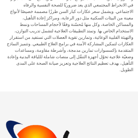
في الانخراط المجتمعي الذي يعد ضروريًا للصحة النفسية والرفاه
الاجتماعي. ويشمل سعر عكازات كبار السن طرزًا مصممة خصيصًا لأنواع
معينة من البيئات السكنية مثل دور الرعاية، ومراكز إعادة التأهيل،
والمساكن الخاصة، وكل منها مُحسّنة وفقًا لأحجام المساحات ونمط
الاستخدام الخاص بها. وتمتد التطبيقات العلاجية لتشمل تدريب التوازن،
والتهيئة القلبية الوعائية، وتمارين تقوية العضلات التي تستفيد من استقرار
العكازات لتمكين المشاركة الآمنة في برامج العلاج الطبيعي. وتتميز النماذج
المتقدمة بإكسسوارات تمارين مدمجة، وأشرطة مقاومة، ومساعدات
وضعيّة علاجية تحوّل أجهزة التنقّل إلى منصات شاملة لللياقة البدنية وإعادة
التأهيل، بهدف تعظيم النتائج العلاجية وتعزيز صيانة الصحة على المدى
الطويل.