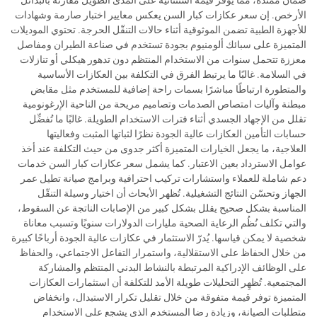
الأرخص. إن سعر عكازات كبار السن يعكس معايير اختبار صارمة وشهادات
للأجهزة الطبية تضمن الموثوقية أثناء حالات التنقّل الحرجة. تحتوي الموديلات
المتميزة على سبائك ألومنيوم بجودة تستخدم في صناعة الطيران ومفاصل
معززة تتحمل سنوات من الاستخدام المنتظم دون تدهور هيكلي أو تنازلات
في السلامة. غالبًا ما يرتبط الفرق في التكلفة بين العكازات الأساسية
والمتطورة ارتباطًا مباشرًا بسمات راحة إضافية للمستخدم مثل مقابض
مبطنة وآليات امتصاص الصدمات وتصاميم مريحة من الناحية الإرغونومية
تقلل من الإجهاد الجسدي أثناء فترات الاستخدام الطويلة. غالبًا ما تُفضِّل
حسابات التأمين العكازات عالية الجودة نظرًا لثباتها المثبت وفعاليتها
العلاجية، ما يجعل الخيارات المتميزة أكثر جدوى من حيث التكلفة عند أخذ
عوامل الاسترداد بعين الاعتبار. كما يشمل سعر عكازات كبار السن خدمات
دعم شاملة للعملاء واستشارات تركيب احترافية وبرامج صيانة تطيل عمر
الجهاز وتحسّن النتائج التشغيلية. تُظهر الأبحاث أن اختيار وسيلة التنقّل
المناسبة بشكل صحيح يقلل بشكل كبير من الإصابات الناتجة عن السقوط،
والتي تكلف نُظُم الرعاية الصحية مليارات الدولارات سنويًا وتسبب معاناة
شخصية لا يمكن قياسها. يُدرّ الاستثمار في عكازات عالية الجودة أرباحًا كبيرة
من خلال الحفاظ على الاستقلالية، واستمرار التفاعل الاجتماعي، والحفاظ
على الوظائف الإدراكية المرتبطة بالنشاط البدني المنتظم والمشاركة
المجتمعية. تُظهِر التحليلات طويلة الأمد للتكلفة أن استثمارات العكازات
المتميزة توفر قيمة متفوقة من خلال تقليل تكرار الاستبدال، وانخفاض
متطلبات الصيانة، وزيادة رضا المستخدم الذي يشجع على الاستخدام