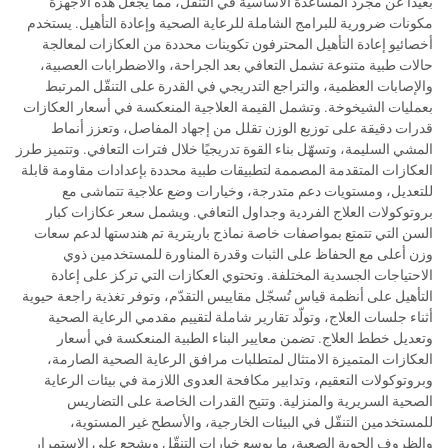
بعيدًا عن مجرد المساعدة الأساسية في التنقّل، مما يجعل هذه الأجهزة
مكونات ضرورية للبرامج الشاملة للرعاية الصحية وإعادة التأهيل. يستخدم
أخصائيو إعادة التأهيل المحترفون تكوينات محددة من العكازات لمعالجة
حالات طبية متنوعة تشمل التعافي بعد الجراحة، والاضطرابات العصبية،
والإصابات العظمية، والتراجع التدريجي في القدرة على التنقّل المرتبط
بعمليات الشيخوخة. وتشمل القيمة العلاجية المنعكسة في أسعار العكازات
قدرات دقيقة على توزيع الوزن تقلل من إجهاد المفاصل، وتعزز أنماط
المشي السليمة، وتسهّل بناء القوة تدريجيًا خلال فترات التعافي. وتتميز طرز
العكازات المتقدمة المصممة لتطبيقات طبية محددة بإعدادات مقاومة قابلة
للتعديل، ومستويات دعم متدرجة، وخيارات وضع علاجية تتماشى مع
بروتوكولات العلاج الفردية وجداول التعافي. ويشمل سعر عكازات كبار
السن التي تتمتع بمواصفات خاصة نماذج باريترية تم هندستها لدعم سعات
وزن أعلى مع الحفاظ على الثبات وقدرة المناورة للمستخدمين ذوي
الاحتياجات الجسدية المختلفة. وتحتوي العكازات التي تركز على إعادة
التأهيل على أنظمة قياس تُسجّل مقاييس التقدّم، وتوفر تغذية راجعة حيوية
أثناء جلسات العلاج، وتولّد تقارير شاملة لتقييم مقدمي الرعاية الصحية
وتعديل خطط العلاج. تضمن معايير البناء الطبية المنعكسة في أسعار
العكازات المتميزة الامتثال لمتطلبات مرافق الرعاية الصحية الصارمة،
وبروتوكولات التعقيم، وتدابير مكافحة العدوى اللازمة في بيئات الرعاية
الصحية السريرية والمنزلية. وتتيح القدرات الخاصة على التضاريس
للمستخدمين التنقّل في البيئات الخارجية، والأسطح غير المستوية،
والظروف الجوية الصعبة، ما يوسع خيارات التنقّل ويشجع على الاستمرار