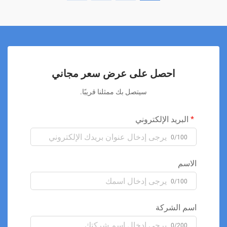
الخلايا. يعمل الليزر البارد على مستوى الخلايا من خلال تحفيز
الميتوكوندريا، وهي المحطة المنتجة للطاقة في الخلية، مما يزيد من
إنتاج ATP (أدينوسين ثلاثي الفوسفات). يؤدي هذا إلى تحسين وظيفة
الخلية، وتقليل الالتهاب، وتسريع إصلاح الأنسجة. كما يساعد في
توسيع الأوعية الدموية، مما يعزز تدفق الدم والأكسجين إلى المنطقة
المصابة، وبالتالي يدعم عملية الشفاء. أظهرت الدراسات أن العلاج
بالليزر البارد يمكن أن يكون فعالًا بشكل خاص في تقليل آلام
احصل على عرض سعر مجاني
العضلات بعد التمرين، وتقليل وقت التعافي من الإصابات الرياضية،
وتحسين الأداء العام للأنسجة العضلية. نظرًا لكونه علاجًا غير جراحي
سيتصل بك ممثلنا قريبًا.
وغير مؤلم، يُعد خيارًا جذابًا للعديد من المرضى والمعالجين. مع
استمرار البحث في هذا المجال، يُتوقع أن تتسع نطاقات استخدام
البريد الإلكتروني
العلاج بالليزر البارد في إعادة التأهيل والطب الرياضي.
0/100
الاسم
0/100
اسم الشركة
0/200