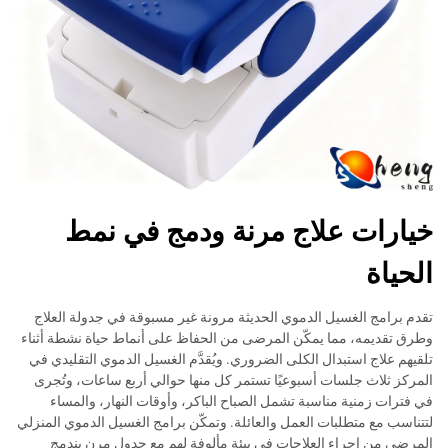
خيارات علاج مرنة ودمج في نمط
الحياة
تقدم برامج الغسيل الدموي الحديثة مرونة غير مسبوقة في جدولة العلاج
وطرق تقديمه، مما يمكّن المرضى من الحفاظ على أنماط حياة نشطة أثناء
تلقيهم علاج استبدال الكلى الضروري. ويُقدَّم الغسيل الدموي التقليدي في
المركز ثلاث جلسات أسبوعيًا تستمر كل منها حوالي أربع ساعات، وتُجرى
في فترات زمنية مناسبة تشمل الصباح الباكر، وأوقات النهار، والمساء
لتتناسب مع متطلبات العمل والعائلة. وتمكّن برامج الغسيل الدموي المنزلي
المرضى من إجراء العلاجات في بيئة مألوفة لهم مع جدول مرن يندمج