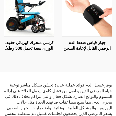
جهاز قياس ضغط الدم
كرسي متحرك كهربائي خفيف
الرقمي القابل لإعادة الشحن
الوزن، سعة تحمل 300 رطلاً،
مع وظيفة القياس الكهربائي
مدى طويل يصل إلى 20 ميلاً،
للتليفون الطبي (تيلهيلث)
معتمد من قبل الاتحاد الأوروبي
(CE)
يوفر غسيل الدم فوائد عملية عديدة تحسّن بشكل مباشر نوعية
حياة المرضى الذين يعانون من فشل كلوي. يعمل العلاج على إزالة
السموم والنواتج الضارة بشكل فعال والتي تتراكم بخلاف ذلك في
مجرى الدم، مما يمنع مضاعفات قد تهدد الحياة مثل حالات
اليوريميا، والمشاكل القلبية الوعائية، واضطرابات الجهاز العصبي.
يشعر المرضى الذين يخضعون لجلسات غسيل دم منتظمة بتحسن