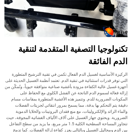
تكنولوجيا التصفية المتقدمة لتنقية
الدم الفائقة
الركيزة الأساسية لغسيل الدم الفعال تكمن في تقنية الترشيح المتطورة
التي توفر قدرات استثنائية في تنقية الدم. تعتمد أنظمة الغسيل الحديثة على
أجهزة غسيل عالية الكفاءة مزودة بأغشية صناعية متوافقة حيوياً، وتُمكّن من
إزالة فعالة لسموم الدم الناتجة عن الفشل الكلوي مع الحفاظ على
المكونات الضرورية للدم. وتتميز هذه الأغشية المتطورة بمقاسات مسام
دقيقة يتم التحكم بها بدقة، مما يسمح بمرور انتقائي لجزيئات الفضلات
والماء الزائد والإلكتروليتات، مع منع فقدان البروتينات والخلايا الدموية
الضرورية. ويحتوي جهاز الغسيل على آلاف الألياف الغشائية المجوفة، حيث
تتجاوز المساحة السطحية الكلية 1.5 متر مربع، ما يزيد من سطح التفاعل
بين الدم ومحاليل الغسيل وبالتالي يعزز كفاءة إزالة الفضلات. كما تدمج