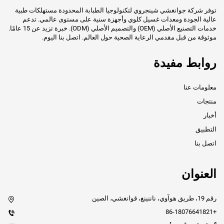
توفر شركة جوانغشي شينجروي لتكنولوجيا الطبابة المحدودة مستهلكات طبية
عالية الجودة ومعدات غسيل كلوي وأجهزة سنية على مستوى عالمي. تدعم
خدمات التصنيع الأصلي (OEM) والتصميم الأصلي (ODM). خبرة تزيد عن 15 عامًا.
موثوقة من قبل مقدمي الرعاية الصحية حول العالم. اتصل بنا اليوم.
روابط مفيدة
معلومات عنا
منتجات
أخبار
التطبيق
اتصل بنا
العنوان
رقم 19، طريق هوآوي، ناننينغ، قوانغشي، الصين
+86-18076641821