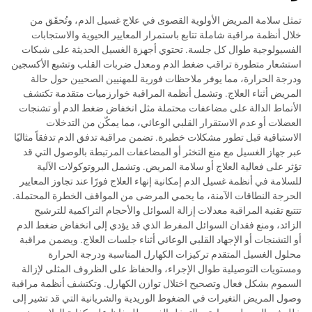
تمثل سلامة المريض الأولوية القصوى في علاج غسيل الدم، وتُحقَق من
خلال أنظمة مراقبة شاملة تتابع باستمرار المعايير الحيوية والاستجابات
الفسيولوجية طوال كل جلسة. تحتوي أجهزة الغسيل الحديثة على شبكات
استشعار متطورة تراقب ضغط الدم ومعدل ضربات القلب وتشبع الأكسجين
ودرجة الحرارة، مما يوفر ملاحظات فورية للمهنيين الصحيين حول حالة
المريض أثناء العلاج. وتشمل أنظمة المراقبة خوارزميات متقدمة تكتشف
الأنماط الدالة على مضاعفات محتملة مثل انخفاض ضغط الدم أو تشنجات
العضلات أو عدم الاستقرار القلبي الوعائي، مما يمكّن من التدخلات
الاستباقية قبل تطور مشكلات خطيرة. تضمن مراقبة تدفق الدم تدفقاً مثاليًا
عبر جهاز الغسيل مع منع التخثر أو المضاعفات المرتبطة بالوصول التي قد
تؤثر على فعالية العلاج أو سلامة المريض. وتشمل البروتوكولات الآلية
للسلامة في أنظمة غسيل الدم إمكانية إنهاء العلاج فورًا عند تجاوز المعايير
الحرجة النطاقات الآمنة، ما يحمي المرضى من المواقف الخطرة المحتملة.
تتتبع تقنية المراقبة معدلات إزالة السوائل والأحجام التراكمية للترشيح
الزائد، ومنع فقدان السوائل المفرط الذي قد يؤدي إلى انخفاض ضغط الدم
أو التشنجات أو الإجهاد القلبي الوعائي أثناء جلسات العلاج. ويضمن مراقبة
محلول الغسيل المتقدم تركيزات الكهارل المناسبة ودرجة الحرارة
ومستويات التوصيلية طوال الإجراء، والحفاظ على الظروف المثلى لإزالة
السموم بشكل فعال وتصحيح اختلال توازن الكهارل. وتكتشف أنظمة مراقبة
وصول المريض التغيرات في الضغوط الوريدية والشريانية التي قد تشير إلى