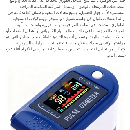
خلل في الوصول، مما يتيح التدخل الفوري للحفاظ على كفاية العلاج ومنع
المضاعفات المرتبطة بالوصول. وتشمل المراقبة الشاملة المراقبة
المستمرة لأداء جهاز الغسيل، وتتتبع معدلات التنقية وضمان كفاءة ثابتة في
إزالة الفضلات طوال كل جلسة غسيل دم. وتوفر بروتوكولات الاستجابة
للطوارئ المدمجة في أنظمة المراقبة تنبيهات فورية واستجابات آلية
للمواقف الحرجة، بما في ذلك انقطاع التيار الكهربائي أو أعطال المعدات أو
الحالات الطبية الطارئة. وتسجل أنظمة التوثيق تلقائيًا جميع المعايير التي يتم
مراقبتها، وتُنشئ سجلات علاج مفصلة تدعم اتخاذ القرارات السريرية
وتمكّن من تحليل الاتجاهات لتحسين خطط رعاية المرضى الأفراد أثناء علاج
غسيل الدم.