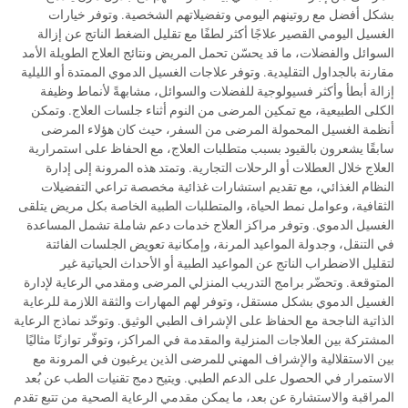
بشكل أفضل مع روتينهم اليومي وتفضيلاتهم الشخصية. وتوفر خيارات
الغسيل اليومي القصير علاجًا أكثر لطفًا مع تقليل الضغط الناتج عن إزالة
السوائل والفضلات، ما قد يحسّن تحمل المريض ونتائج العلاج الطويلة الأمد
مقارنة بالجداول التقليدية. وتوفر علاجات الغسيل الدموي الممتدة أو الليلية
إزالة أبطأ وأكثر فسيولوجية للفضلات والسوائل، مشابهةً لأنماط وظيفة
الكلى الطبيعية، مع تمكين المرضى من النوم أثناء جلسات العلاج. وتمكن
أنظمة الغسيل المحمولة المرضى من السفر، حيث كان هؤلاء المرضى
سابقًا يشعرون بالقيود بسبب متطلبات العلاج، مع الحفاظ على استمرارية
العلاج خلال العطلات أو الرحلات التجارية. وتمتد هذه المرونة إلى إدارة
النظام الغذائي، مع تقديم استشارات غذائية مخصصة تراعي التفضيلات
الثقافية، وعوامل نمط الحياة، والمتطلبات الطبية الخاصة بكل مريض يتلقى
الغسيل الدموي. وتوفر مراكز العلاج خدمات دعم شاملة تشمل المساعدة
في التنقل، وجدولة المواعيد المرنة، وإمكانية تعويض الجلسات الفائتة
لتقليل الاضطراب الناتج عن المواعيد الطبية أو الأحداث الحياتية غير
المتوقعة. وتحضّر برامج التدريب المنزلي المرضى ومقدمي الرعاية لإدارة
الغسيل الدموي بشكل مستقل، وتوفر لهم المهارات والثقة اللازمة للرعاية
الذاتية الناجحة مع الحفاظ على الإشراف الطبي الوثيق. وتوحّد نماذج الرعاية
المشتركة بين العلاجات المنزلية والمقدمة في المراكز، وتوفّر توازنًا مثاليًا
بين الاستقلالية والإشراف المهني للمرضى الذين يرغبون في المرونة مع
الاستمرار في الحصول على الدعم الطبي. ويتيح دمج تقنيات الطب عن بُعد
المراقبة والاستشارة عن بعد، ما يمكن مقدمي الرعاية الصحية من تتبع تقدم