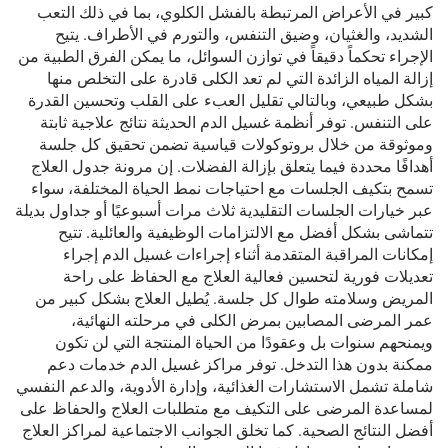
كبير في الأعراض المرتبطة بالفشل الكلوي، بما في ذلك التعب
الشديد، والغثيان، وضيق التنفس، والتورم في الأطراف. يتيح
الإجراء تحكماً دقيقاً في توازن السوائل، ما يمكن الفرق الطبية من
إزالة المياه الزائدة التي لم تعد الكلى قادرة على التخلص منها
بشكل طبيعي، وبالتالي تقليل العبء على القلب وتحسين القدرة
على التنفس. توفر أنظمة غسيل الدم الحديثة نتائج علاجية ثابتة
وموثوقة من خلال بروتوكولات قياسية تضمن تحقيق كل جلسة
أهدافًا محددة فيما يتعلق بإزالة الفضلات. إن مرونة جدول العلاج
تسمح بتكيف الجلسات مع احتياجات نمط الحياة المختلفة، سواء
عبر خيارات الجلسات التقليدية ثلاث مرات أسبوعيًا أو جداول بديلة
تتماشى بشكل أفضل مع الالتزامات الوظيفية والعائلية. تتيح
إمكانات المراقبة المتقدمة أثناء إجراءات غسيل الدم إجراء
تعديلات فورية لتحسين فعالية العلاج مع الحفاظ على راحة
المريض وسلامته طوال كل جلسة. يُطيل العلاج بشكل كبير من
عمر المرضى المصابين بمرض الكلى في مرحلته النهائية،
ويمنحهم سنوات بل وعقودًا من الحياة المنتجة التي لن تكون
ممكنة بدون هذا التدخل. توفر مراكز غسيل الدم خدمات دعم
شاملة تشمل الاستشارات الغذائية، وإدارة الأدوية، والدعم النفسي
لمساعدة المرضى على التكيف مع متطلبات العلاج والحفاظ على
أفضل النتائج الصحية. كما تخلق الجوانب الاجتماعية لمراكز العلاج