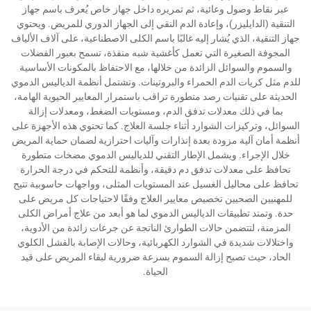
عبر نقاط وصول وعائية، ثم تمريره داخل جهاز خاص يُعرف باسم جهاز
التنقية (الدايليزر)، وإعادة الدم النقي إلى الجهاز الدوري للمريض. ويحتوي
جهاز التنقية، الذي يُشار إليه غالبًا باسم الكلى الاصطناعية، على آلاف الألياف
المجوفة الصغيرة التي تعمل كأغشية شبه منفذة، تسمح بعبور الفضلات
والسموم والسوائل الزائدة من خلالها، مع الاحتفاظ بالمكونات الأساسية
للدم مثل كريات الدم الحمراء والبروتينات. وتشتمل أنظمة الدياليس الدموي
الحديثة على تقنيات رصد متطورة تراقب باستمرار المعايير الحيوية الهامة،
بما في ذلك معدلات تدفق الدم، ومستويات الضغط، ومعدلات إزالة
السوائل، وتركيزات الشوارد أثناء جلسة العلاج. كما تحتوي هذه الأجهزة على
أنظمة أمان آلية مزودة بعدة إنذارات وآليات احترازية لضمان حماية المريض
خلال الإجراء. ويشمل الإطار التقني للدياليس الدموي مضخات متطورة
تحافظ على معدلات تدفق دم دقيقة، وأنظمة للتحكم في درجة الحرارة
تحافظ على محاليل الغسيل عند المستويات المثلى، وواجهات حاسوبية تتيح
للمهنيين الصحيين تخصيص معايير العلاج وفقًا لاحتياجات كل مريض على
حدة. وتمتد تطبيقات الدياليس الدموي لما هو أبعد من علاج أمراض الكلى
المزمنة، لتتضمن حالات الطوارئ الناتجة عن جرعات زائدة من الأدوية،
واختلالات شديدة في الشوارد الكهربائية، وحالات الإصابة بالفشل الكلوي
الحاد، حيث تصبح إزالة السموم بسرعة ضرورية لبقاء المريض على قيد
الحياة.