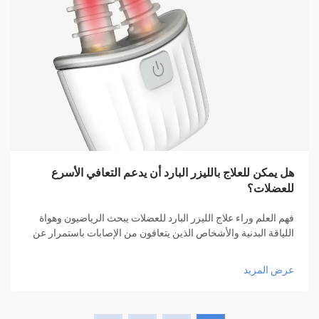
هل يمكن للعلاج بالليزر البارد أن يدعم التعافي الأسرع
للعضلات؟
فهم العلم وراء علاج الليزر البارد للعضلات يبحث الرياضيون وهواة
اللياقة البدنية والأشخاص الذين يتعافون من الإصابات باستمرار عن
طرق مبتكرة لتسريع تعافي العضلات. وقد ظهر العلاج بالليزر البارد
كإحدى الابتكارات الواعدة التي تُستخدم لتقليل الألم والالتهاب وتعزيز
عرض المزيد
الشفاء الطبيعي. يُعرف هذا النوع من العلاج أيضًا باسم العلاج بالضوء
المنبثق (LLLT)، حيث يستخدم أطوال موجية منخفضة من الضوء
الحمراء أو شبه تحت الحمراء لتحفيز العمليات البيولوجية داخل