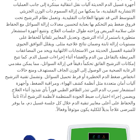
أجهزة غسيل الدم الحديثة آليات نقل انتقالية مبتكرة إلى جانب العمليات
الانتشارية التقليدية، ما يمكنها من إزالة السموم ذات الوزن الجزيئي
المتوسط التي قد تفوتها العلاجات التقليدية. وتعمل نظام الترشيح تحت
فروق ضغط يتم التحكم بها بعناية لتحسين معدلات إزالة السوائل مع الحفاظ
على سلامة المريض وراحته طوال جلسات العلاج. وتتتبع أجهزة استشعار
متطورة باستمرار أداء الترشيح، وتعديل المعايير تلقائياً للحفاظ على
مستويات إزالة ثابتة وضمان نتائج علاجية مثلى. ويقلل التوافق الحيوي
لأغشية الغسيل الحديثة من الاستجابات الالتهابية ويحد من المضاعفات
المرتبطة بالتفاعل بين الدم والغشاء أثناء إجراءات غسيل الدم. كما تتيح
إمكانات الترشيح الفائق تحكماً دقيقاً في إزالة السوائل، مما يمكن مقدمي
الرعاية الصحية من الوصول إلى الوزن الجاف المستهدف ومنع حالات
انخفاض ضغط الدم الخطيرة أو فرط تحميل السوائل. وتشمل تقنية الترشيح
آليات أمان متعددة مثل أنظمة كشف الهواء، ومراقبة الضغط، وأجهزة
استشعار تسرب الدم التي تنذر الطاقم الطبي فوراً بأي شذوذ أثناء العلاج.
ويضمن إجراء اختبارات ضبط الجودة المنتظمة لأنظمة الترشيح أداءً ثابتاً
والحفاظ على أعلى معايير تنقية الدم خلال كل جلسة غسيل دم، ما يوفر
للمرضى علاجاً بديلاً للكلية يكون موثوقاً وفعالاً.