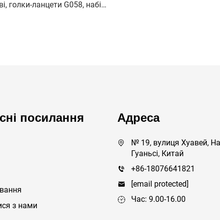
ві, голки-ланцети G058, набір
 тестування при діабеті для
літніх людей
сні посилання
Адреса
№ 19, вулиця Хуавей, На
Гуаньсі, Китай
+86-18076641821
[email protected]
ування
Час: 9.00-16.00
ися з нами