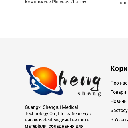
Комплексне Рішення Діалізу
кро
для
Кори
Про нас
Товари
Новини
Guangxi Shengrui Medical
Застос
Technology Co., Ltd. забезпечує
Зв'язат
високоякісні медичні витратні
матеріали, обладнання для