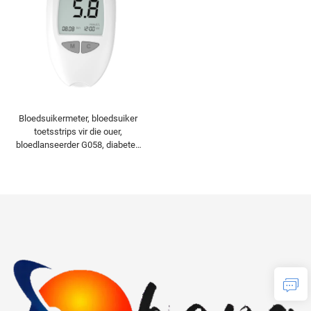
Bloedsuikermeter, bloedsuiker
toetsstrips vir die ouer,
bloedlanseerder G058, diabetes
toetskits