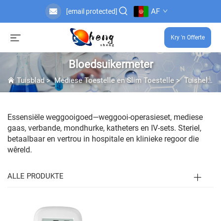
AF
[email protected]
Kry 'n Offerte
Bloedsuikermeter
Tuisblad
>
Mediese Toestelle en Slim Toestelle
>
Tuishelpmiddels vir Mediese Gebruik
Essensiële weggooigoed—weggooi-operasieset, mediese
gaas, verbande, mondhurke, katheters en IV-sets. Steriel,
betaalbaar en vertrou in hospitale en klinieke regoor die
wêreld.
ALLE PRODUKTE