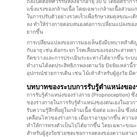
ถึงแปดต่อทศวรรษหลังจากอายุ 30 ปี โดยอัตราการล
แข็งแรงของกล้ามเนื้อ โดยเฉพาะกล้ามเนื้อส่วนแ
ในการปรับตัวอย่างรวดเร็วเพื่อรักษาสมดุลขณะเดิ
ลง ทำให้ร่างกายตอบสนองต่อการเปลี่ยนแปลงของพื้
ยากขึ้น
การเปลี่ยนแปลงของการมองเห็นยังมีบทบาทสำคัญต่อป
กับอายุ เช่น ต้อกระจก โรคเสื่อมของจอประสาทตา แ
กีดขวางและการประเมินระยะห่างได้ยากขึ้น ระบบเวส
ทำงานได้ลดประสิทธิภาพลงตามวัย ปัจจัยเหล่านี้ร
อุปกรณ์ช่วยการเดิน เช่น ไม้เท้าสำหรับผู้สูงวัย ม
บทบาทของระบบการรับรู้ตำแหน่งของร
การรับรู้ตำแหน่งของร่างกาย (Proprioception) ซึ่
ของร่างกายในการรับรู้ตำแหน่งของตนเองในอวกาศโด
รับความรู้สึกที่อยู่ในกล้ามเนื้อ ข้อต่อ และเอ็น ซ
เคลื่อนไหวของร่างกาย เมื่อเราอายุมากขึ้น คว
ทำให้การทรงตัวเป็นไปได้ยากขึ้น โดยเฉพาะขณะเดิ
สำหรับผู้สูงวัยช่วยชดเชยการลดลงของความสามา