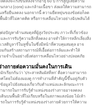
ดลงจะเร่งขึ้นหลังจากอายุ 60 ปี การสูญเสียความ
กนกลาง (core) และกล้ามเนื้อขา ส่งผลให้ความสามารถ
นหรือยืนลดลง นอกจากนี้ ความยืดหยุ่นของข้อต่อก็ลด
นผิวที่ไม่คาดคิด หรือการเคลื่อนไหวอย่างฉับพลันได้
ัญหาด้านสมดุลที่ผู้สูงวัยประสบ ภาวะที่เกี่ยวข้อง
ละการรับรู้ความลึกที่ลดลง อาจทำให้การหลีกเลี่ยงสิ่ง
ติบูลาร์ในหูชั้นในซึ่งมีหน้าที่ควบคุมสมดุล อาจ
วมกันสร้างสถานการณ์ที่เอื้อต่อการล้มและทำให้
ีความจำเป็นอย่างยิ่งต่อการเคลื่อนไหวอย่างปลอดภัย
่างกายต่อความมั่นคงในการเดิน
งมักเรียกกันว่า 'ประสาทสัมผัสที่หก' คือความสามารถ
ยไม่ต้องมองดู การทำงานที่สำคัญนี้ขึ้นอยู่กับตัว
ึ่งส่งข้อมูลไปยังสมองเกี่ยวกับตำแหน่งและลักษณะการ
ามสามารถในการรับรู้ตำแหน่งของร่างกายอาจลดลง
นบนพื้นผิวที่ไม่เรียบหรือในสภาพแสงน้อย ไม้เท้า
รถในการรับรู้ตำแหน่งของร่างกายด้วยการให้ความ