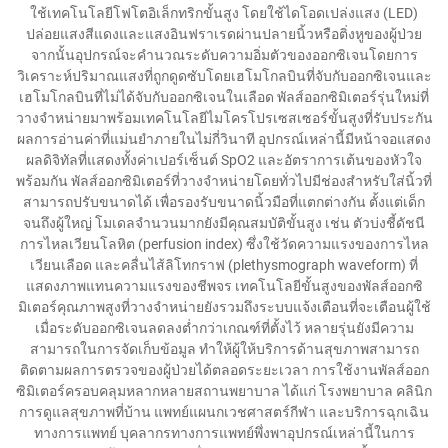
ใช้เทคโนโลยีโฟโตอิเล็กทริกขั้นสูง โดยใช้ไดโอดเปล่งแสง (LED)
ปล่อยแสงสีแดงและแสงอินฟราเรดผ่านปลายนิ้วหรือติ่งหูของผู้ป่วย
จากนั้นอุปกรณ์จะคำนวณระดับความอิ่มตัวของออกซิเจนโดยการ
วิเคราะห์ปริมาณแสงที่ถูกดูดซับโดยเฮโมโกลบินที่จับกับออกซิเจนและ
เฮโมโกลบินที่ไม่ได้จับกับออกซิเจนในเลือด พัลส์ออกซิมิเตอร์รุ่นใหม่ที่
วางจำหน่ายมาพร้อมเทคโนโลยีไมโครโปรเซสเซอร์ขั้นสูงที่รับประกัน
ผลการอ่านค่าที่แม่นยำภายในไม่กี่วินาที อุปกรณ์เหล่านี้มีหน้าจอแสดง
ผลดิจิทัลที่แสดงทั้งค่าเปอร์เซ็นต์ SpO2 และอัตราการเต้นของหัวใจ
พร้อมกัน พัลส์ออกซิมิเตอร์ที่วางจำหน่ายโดยทั่วไปมีช่องสำหรับใส่นิ้วที่
สามารถปรับขนาดได้ เพื่อรองรับขนาดนิ้วมือที่แตกต่างกัน ตั้งแต่เด็ก
จนถึงผู้ใหญ่ โมเดลจำนวนมากยังมีคุณสมบัติขั้นสูง เช่น ตัวบ่งชี้ดัชนี
การไหลเวียนโลหิต (perfusion index) ซึ่งใช้วัดความแรงของการไหล
เวียนเลือด และคลื่นไส้ลิโทกราฟ (plethysmograph waveform) ที่
แสดงภาพแทนความแรงของชีพจร เทคโนโลยีขั้นสูงของพัลส์ออกซิ
มิเตอร์คุณภาพสูงที่วางจำหน่ายยังรวมถึงระบบแจ้งเตือนที่จะเตือนผู้ใช้
เมื่อระดับออกซิเจนลดลงต่ำกว่าเกณฑ์ที่ตั้งไว้ หลายรุ่นยังมีความ
สามารถในการจัดเก็บข้อมูล ทำให้ผู้ให้บริการด้านสุขภาพสามารถ
ติดตามผลการตรวจของผู้ป่วยได้ตลอดระยะเวลา การใช้งานพัลส์ออก
ซิมิเตอร์ครอบคลุมหลากหลายสถานพยาบาล ได้แก่ โรงพยาบาล คลินิก
การดูแลสุขภาพที่บ้าน แพทย์แผนกเวชศาสตร์กีฬา และบริการฉุกเฉิน
ทางการแพทย์ บุคลากรทางการแพทย์พึ่งพาอุปกรณ์เหล่านี้ในการ