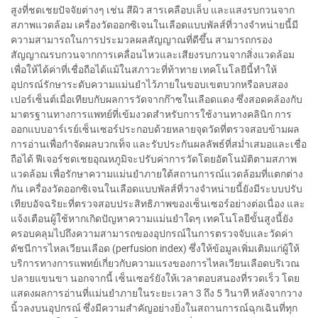
สูงที่ชดเชยปัจจัยต่างๆ เช่น สีผิว สารเคลือบเล็บ และแสงรบกวนจาก
สภาพแวดล้อม เครื่องวัดออกซิเจนในเลือดแบบพัลส์ที่วางจำหน่ายนี้มี
ความสามารถในการประมวลผลสัญญาณที่ดีขึ้น สามารถกรอง
สัญญาณรบกวนจากการเคลื่อนไหวและเสียงรบกวนจากสิ่งแวดล้อม
เพื่อให้ได้ค่าที่เชื่อถือได้แม้ในสภาวะที่ท้าทาย เทคโนโลยีนี้ทำให้
อุปกรณ์รักษาระดับความแม่นยำไว้ภายในขอบเขตบวกหรือลบสอง
เปอร์เซ็นต์เมื่อเทียบกับผลการวัดจากก๊าซในเลือดแดง ซึ่งสอดคล้องกับ
มาตรฐานทางการแพทย์ที่เข้มงวดสำหรับการใช้งานทางคลินิก การ
ออกแบบอาร์เรย์เซ็นเซอร์ประกอบด้วยหลายจุดวัดที่ตรวจสอบข้ามผล
การอ่านเพื่อกำจัดผลบวกเท็จ และรับประกันผลลัพธ์ที่สม่ำเสมอและเชื่อ
ถือได้ ฟีเจอร์ชดเชยอุณหภูมิจะปรับค่าการวัดโดยอัตโนมัติตามสภาพ
แวดล้อม เพื่อรักษาความแม่นยำภายใต้สถานการณ์แวดล้อมที่แตกต่าง
กัน เครื่องวัดออกซิเจนในเลือดแบบพัลส์ที่วางจำหน่ายนี้ยังมีระบบปรับ
เทียบอัจฉริยะที่ตรวจสอบประสิทธิภาพของเซ็นเซอร์อย่างต่อเนื่อง และ
แจ้งเตือนผู้ใช้หากเกิดปัญหาความแม่นยำใดๆ เทคโนโลยีขั้นสูงนี้ยัง
ครอบคลุมไปถึงความสามารถของอุปกรณ์ในการตรวจจับและวัดค่า
ดัชนีการไหลเวียนเลือด (perfusion index) ซึ่งให้ข้อมูลเพิ่มเติมแก่ผู้ให้
บริการทางการแพทย์เกี่ยวกับความแรงของการไหลเวียนเลือดบริเวณ
ปลายแขนขา นอกจากนี้ เซ็นเซอร์ยังให้เวลาตอบสนองที่รวดเร็ว โดย
แสดงผลการอ่านที่แม่นยำภายในระยะเวลา 3 ถึง 5 วินาที หลังจากวาง
นิ้วลงบนอุปกรณ์ ซึ่งมีความสำคัญอย่างยิ่งในสถานการณ์ฉุกเฉินที่ทุก