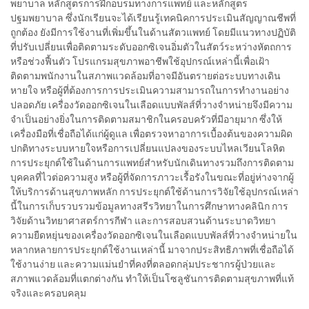
พยาบาล หลักสูตรการฝึกอบรมทางการแพทย์ และหลักสูตร
ปฐมพยาบาล ซึ่งนักเรียนจะได้เรียนรู้เทคนิคการประเมินสัญญาณชีพที่
ถูกต้อง ยังมีการใช้งานที่เพิ่มขึ้นในด้านสัตวแพทย์ โดยมีแนวทางปฏิบัติ
ที่ปรับเปลี่ยนเพื่อติดตามระดับออกซิเจนอิ่มตัวในสัตว์ระหว่างหัตถการ
หรือช่วงฟื้นตัว โปรแกรมสุขภาพอาชีพใช้อุปกรณ์เหล่านี้เพื่อเฝ้า
ติดตามพนักงานในสภาพแวดล้อมที่อาจมีอันตรายต่อระบบทางเดิน
หายใจ หรือผู้ที่ต้องการการประเมินความสามารถในการทำงานอย่าง
ปลอดภัย เครื่องวัดออกซิเจนในเลือดแบบพัลส์ที่วางจำหน่ายจึงมีความ
จำเป็นอย่างยิ่งในการติดตามสมาชิกในครอบครัวที่มีอายุมาก ซึ่งให้
เครื่องมือที่เชื่อถือได้แก่ผู้ดูแล เพื่อตรวจหาอาการเบื้องต้นของความผิด
ปกติทางระบบหายใจหรือการเปลี่ยนแปลงของระบบไหลเวียนโลหิต
การประยุกต์ใช้ในด้านการแพทย์สำหรับนักเดินทางรวมถึงการติดตาม
บุคคลที่ไวต่อความสูง หรือผู้ที่จัดการภาวะเรื้อรังในขณะที่อยู่ห่างจากผู้
ให้บริการด้านสุขภาพหลัก การประยุกต์ใช้ด้านการวิจัยใช้อุปกรณ์เหล่า
นี้ในการเก็บรวบรวมข้อมูลทางสรีรวิทยาในการศึกษาทางคลินิก การ
วิจัยด้านวิทยาศาสตร์การกีฬา และการสอบสวนด้านระบาดวิทยา
ความยืดหยุ่นของเครื่องวัดออกซิเจนในเลือดแบบพัลส์ที่วางจำหน่ายใน
หลากหลายการประยุกต์ใช้งานเหล่านี้ มาจากประสิทธิภาพที่เชื่อถือได้
ใช้งานง่าย และความแม่นยำที่คงที่ตลอดกลุ่มประชากรผู้ป่วยและ
สภาพแวดล้อมที่แตกต่างกัน ทำให้เป็นโซลูชันการติดตามสุขภาพที่แท้
จริงและครอบคลุม