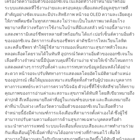
เครื่องวัดความอิ่มตัวของออกซิเจนในเลือดที่วางจำหน่ายมาพร้อม
ระบบแสดงผลที่ใช้งานง่ายและครอบคลุม เพื่อแสดงข้อมูลสุขภาพที่
สำคัญอย่างชัดเจนและมีประสิทธิภาพ หน้าจอ OLED ความละเอียดสูง
ให้ภาพที่คมชัดในทุกสภาพแสง ไม่ว่าจะเป็นในสภาพแวดล้อมโรง
พยาบาลที่สว่างหรือการใช้งานในบ้านที่มีแสงสลัว หน้าจอนี้สามารถ
แสดงพารามิเตอร์ชีพจรหลายตัวพร้อมกัน ได้แก่ เปอร์เซ็นต์ความอิ่มตัว
ของออกซิเจน อัตราการเต้นของชีพจร ค่าดัชนีการไหลเวียนโลหิต
และคลื่นชีพจร ทำให้ผู้ใช้สามารถมองเห็นสถานะสุขภาพหัวใจและ
หลอดเลือดโดยรวมได้ในทันที อุปกรณ์วัดความอิ่มตัวของออกซิเจนใน
เลือดที่วางจำหน่ายนี้มีปุ่มควบคุมที่ใช้งานง่าย ช่วยให้เข้าถึงโหมดการ
แสดงผลต่างๆ การปรับตั้งค่า และการทบทวนข้อมูลย้อนหลังได้อย่าง
สะดวก หน้าจอจะปรับทิศทางการแสดงผลโดยอัตโนมัติตามตำแหน่ง
ของอุปกรณ์ เพื่อให้มุมมองเหมาะสมที่สุดทั้งสำหรับผู้ป่วยและบุคลากร
ทางการแพทย์ระหว่างการตรวจวินิจฉัย ตัวบ่งชี้ที่ใช้รหัสสีช่วยให้ทราบ
คุณภาพของการอ่านค่าและสถานะสุขภาพได้ทันที โดยสีเขียวหมายถึง
ค่าปกติ สีเหลืองหมายถึงค่าที่อยู่ในเกณฑ์ขอบเขต และสีแดงหมายถึง
ค่าที่น่าเป็นห่วง เครื่องวัดความอิ่มตัวของออกซิเจนในเลือดที่วาง
จำหน่ายนี้ยังมีค่าเกณฑ์การแจ้งเตือนที่สามารถตั้งค่าเองได้ ซึ่งผู้ใช้
สามารถปรับตามความต้องการด้านสุขภาพเฉพาะบุคคลหรือคำ
แนะนำทางการแพทย์ ระบบแจ้งเตือนทั้งแบบเสียงและภาพทำงานร่วม
กันเพื่อเตือนผู้ใช้เมื่อค่าที่อ่านได้ออกจากช่วงที่กำหนดไว้ เพื่อให้
สามารถให้ความสนใจกับปัญหาสุขภาพที่อาจเกิดขึ้นได้ทันที หน้าจอแส