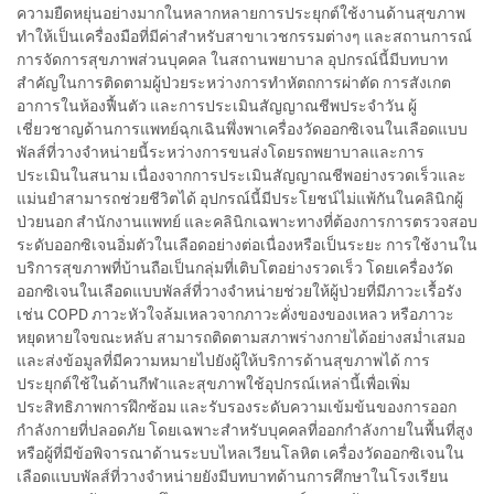
ความยืดหยุ่นอย่างมากในหลากหลายการประยุกต์ใช้งานด้านสุขภาพ
ทำให้เป็นเครื่องมือที่มีค่าสำหรับสาขาเวชกรรมต่างๆ และสถานการณ์
การจัดการสุขภาพส่วนบุคคล ในสถานพยาบาล อุปกรณ์นี้มีบทบาท
สำคัญในการติดตามผู้ป่วยระหว่างการทำหัตถการผ่าตัด การสังเกต
อาการในห้องฟื้นตัว และการประเมินสัญญาณชีพประจำวัน ผู้
เชี่ยวชาญด้านการแพทย์ฉุกเฉินพึ่งพาเครื่องวัดออกซิเจนในเลือดแบบ
พัลส์ที่วางจำหน่ายนี้ระหว่างการขนส่งโดยรถพยาบาลและการ
ประเมินในสนาม เนื่องจากการประเมินสัญญาณชีพอย่างรวดเร็วและ
แม่นยำสามารถช่วยชีวิตได้ อุปกรณ์นี้มีประโยชน์ไม่แพ้กันในคลินิกผู้
ป่วยนอก สำนักงานแพทย์ และคลินิกเฉพาะทางที่ต้องการการตรวจสอบ
ระดับออกซิเจนอิ่มตัวในเลือดอย่างต่อเนื่องหรือเป็นระยะ การใช้งานใน
บริการสุขภาพที่บ้านถือเป็นกลุ่มที่เติบโตอย่างรวดเร็ว โดยเครื่องวัด
ออกซิเจนในเลือดแบบพัลส์ที่วางจำหน่ายช่วยให้ผู้ป่วยที่มีภาวะเรื้อรัง
เช่น COPD ภาวะหัวใจล้มเหลวจากภาวะคั่งของของเหลว หรือภาวะ
หยุดหายใจขณะหลับ สามารถติดตามสภาพร่างกายได้อย่างสม่ำเสมอ
และส่งข้อมูลที่มีความหมายไปยังผู้ให้บริการด้านสุขภาพได้ การ
ประยุกต์ใช้ในด้านกีฬาและสุขภาพใช้อุปกรณ์เหล่านี้เพื่อเพิ่ม
ประสิทธิภาพการฝึกซ้อม และรับรองระดับความเข้มข้นของการออก
กำลังกายที่ปลอดภัย โดยเฉพาะสำหรับบุคคลที่ออกกำลังกายในพื้นที่สูง
หรือผู้ที่มีข้อพิจารณาด้านระบบไหลเวียนโลหิต เครื่องวัดออกซิเจนใน
เลือดแบบพัลส์ที่วางจำหน่ายยังมีบทบาทด้านการศึกษาในโรงเรียน