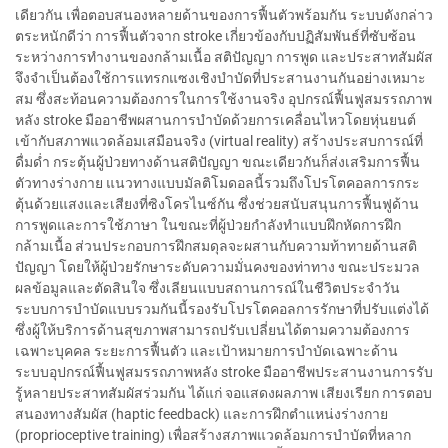
เดียวกัน เพื่อตอบสนองหลายด้านของการฟื้นตัวพร้อมกัน ระบบดังกล่าว
ตระหนักดีว่า การฟื้นตัวจาก stroke เกี่ยวข้องกับปฏิสัมพันธ์ที่ซับซ้อน
ระหว่างการทำงานของกล้ามเนื้อ สติปัญญา การพูด และประสาทสัมผัส
จึงจำเป็นต้องใช้การแทรกแซงเชิงบำบัดที่ประสานงานกันอย่างเหมาะ
สม ซึ่งสะท้อนความต้องการในการใช้งานจริง อุปกรณ์ฟื้นฟูสมรรถภาพ
หลัง stroke มืออาชีพผสานการบำบัดด้วยการเคลื่อนไหวโดยหุ่นยนต์
เข้ากับสภาพแวดล้อมเสมือนจริง (virtual reality) สร้างประสบการณ์ที่
ดื่มด่ำ กระตุ้นผู้ป่วยทางด้านสติปัญญา ขณะเดียวกันก็ส่งเสริมการฟื้น
ตัวทางร่างกาย แนวทางแบบมัลติโมดอลนี้รวมถึงโปรโตคอลการกระ
ตุ้นด้วยแสงและเสียงที่ซิงโครไนซ์กัน ซึ่งช่วยสนับสนุนการฟื้นฟูด้าน
การพูดและการใช้ภาษา ในขณะที่ผู้ป่วยกำลังทำแบบฝึกหัดการฝึก
กล้ามเนื้อ ส่วนประกอบการฝึกสมดุลจะผสานกับความท้าทายด้านสติ
ปัญญา โดยให้ผู้ป่วยรักษาระดับความมั่นคงของท่าทาง ขณะประมวล
ผลข้อมูลและตัดสินใจ ซึ่งเลียนแบบสถานการณ์ในชีวิตประจำวัน
ระบบการบำบัดแบบรวมกันนี้รองรับโปรโตคอลการรักษาที่ปรับแต่งได้
ซึ่งผู้ให้บริการด้านสุขภาพสามารถปรับเปลี่ยนได้ตามความต้องการ
เฉพาะบุคคล ระยะการฟื้นตัว และเป้าหมายการบำบัดเฉพาะด้าน
ระบบอุปกรณ์ฟื้นฟูสมรรถภาพหลัง stroke มืออาชีพประสานงานการรับ
รู้หลายประสาทสัมผัสร่วมกัน ได้แก่ จอแสดงผลภาพ เสียงเรียก การตอบ
สนองทางสัมผัส (haptic feedback) และการฝึกตำแหน่งร่างกาย
(proprioceptive training) เพื่อสร้างสภาพแวดล้อมการบำบัดที่หลาก