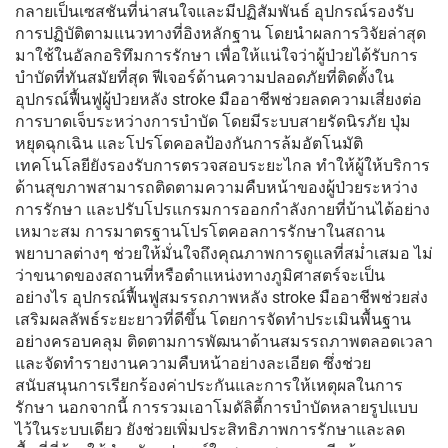
กลายเป็นเซสชันที่น่าสนใจและมีปฏิสัมพันธ์ อุปกรณ์รองรับ
การปฏิบัติตามแนวทางที่อิงหลักฐาน โดยนำผลการวิจัยล่าสุด
มาใช้ในอัลกอริทึมการรักษา เพื่อให้แน่ใจว่าผู้ป่วยได้รับการ
บำบัดที่ทันสมัยที่สุด ฟีเจอร์ด้านความปลอดภัยที่ติดตั้งใน
อุปกรณ์ฟื้นฟูผู้ป่วยหลัง stroke มืออาชีพช่วยลดความเสี่ยงต่อ
การบาดเจ็บระหว่างการบำบัด โดยมีระบบสายรัดนิรภัย ปุ่ม
หยุดฉุกเฉิน และโปรโตคอลป้องกันการล้มอัตโนมัติ
เทคโนโลยียังรองรับการตรวจสอบระยะไกล ทำให้ผู้ให้บริการ
ด้านสุขภาพสามารถติดตามความคืบหน้าของผู้ป่วยระหว่าง
การรักษา และปรับโปรแกรมการออกกำลังกายที่บ้านได้อย่าง
เหมาะสม การมาตรฐานโปรโตคอลการรักษาในสถาน
พยาบาลต่างๆ ช่วยให้มั่นใจถึงคุณภาพการดูแลที่สม่ำเสมอ ไม่
ว่าขนาดของสถานที่หรือตำแหน่งทางภูมิศาสตร์จะเป็น
อย่างไร อุปกรณ์ฟื้นฟูสมรรถภาพหลัง stroke มืออาชีพช่วยส่ง
เสริมผลลัพธ์ระยะยาวที่ดีขึ้น โดยการจัดทำประเมินพื้นฐาน
อย่างครอบคลุม ติดตามการพัฒนาด้านสมรรถภาพตลอดเวลา
และจัดทำรายงานความคืบหน้าอย่างละเอียด ซึ่งช่วย
สนับสนุนการเรียกร้องค่าประกันและการให้เหตุผลในการ
รักษา นอกจากนี้ การรวมเอาโมดัลิตี้การบำบัดหลายรูปแบบ
ไว้ในระบบเดียว ยังช่วยเพิ่มประสิทธิภาพการรักษาและลด