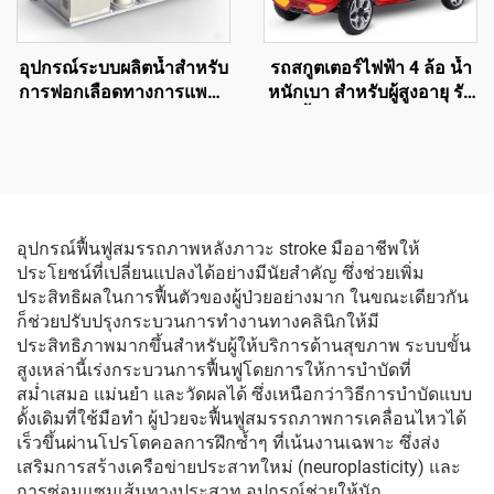
อุปกรณ์ระบบผลิตน้ำสำหรับ
รถสกูตเตอร์ไฟฟ้า 4 ล้อ น้ำ
การฟอกเลือดทางการแพทย์
หนักเบา สำหรับผู้สูงอายุ รับ
เหมาะสำหรับศูนย์ฟอกเลือด
น้ำหนักได้ 180 กก.
ในโรงพยาบาลระดับสอง
แบตเตอรี่ตะกั่วกรดพับได้
24V 12A
อุปกรณ์ฟื้นฟูสมรรถภาพหลังภาวะ stroke มืออาชีพให้
ประโยชน์ที่เปลี่ยนแปลงได้อย่างมีนัยสำคัญ ซึ่งช่วยเพิ่ม
ประสิทธิผลในการฟื้นตัวของผู้ป่วยอย่างมาก ในขณะเดียวกัน
ก็ช่วยปรับปรุงกระบวนการทำงานทางคลินิกให้มี
ประสิทธิภาพมากขึ้นสำหรับผู้ให้บริการด้านสุขภาพ ระบบขั้น
สูงเหล่านี้เร่งกระบวนการฟื้นฟูโดยการให้การบำบัดที่
สม่ำเสมอ แม่นยำ และวัดผลได้ ซึ่งเหนือกว่าวิธีการบำบัดแบบ
ดั้งเดิมที่ใช้มือทำ ผู้ป่วยจะฟื้นฟูสมรรถภาพการเคลื่อนไหวได้
เร็วขึ้นผ่านโปรโตคอลการฝึกซ้ำๆ ที่เน้นงานเฉพาะ ซึ่งส่ง
เสริมการสร้างเครือข่ายประสาทใหม่ (neuroplasticity) และ
การซ่อมแซมเส้นทางประสาท อุปกรณ์ช่วยให้นัก