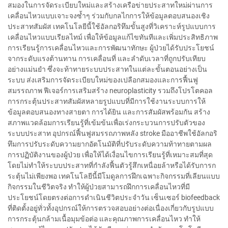
สมองในการจัดระเบียบใหม่และสร้างเครือข่ายประสาทใหม่ผ่านการ
เคลื่อนไหวแบบเจาะจงซ้ำๆ ร่วมกับกลไกการให้ข้อมูลตอบสนองเชิง
ประสาทสัมผัส เทคโนโลยีนี้ใช้อัลกอริทึมขั้นสูงที่วิเคราะห์รูปแบบการ
เคลื่อนไหวแบบเรียลไทม์ เพื่อให้ข้อมูลแก้ไขทันทีและเพิ่มประสิทธิภาพ
การเรียนรู้การเคลื่อนไหวและการพัฒนาทักษะ ผู้ป่วยได้รับประโยชน์
จากระดับแรงต้านทาน การเคลื่อนที่ และลำดับเวลาที่ถูกปรับเทียบ
อย่างแม่นยำ ซึ่งจะท้าทายระบบประสาทในแต่ละขั้นตอนอย่างเป็น
ระบบ ส่งเสริมการจัดระเบียบใหม่ของเปลือกสมองและการฟื้นฟู
สมรรถภาพ ฟีเจอร์การเสริมสร้าง neuroplasticity รวมถึงโปรโตคอล
การกระตุ้นประสาทสัมผัสหลายรูปแบบที่มีการใช้งานระบบการให้
ข้อมูลตอบสนองทางสายตา การได้ยิน และการสัมผัสพร้อมกัน สร้าง
สภาพแวดล้อมการเรียนรู้ที่เข้มข้นเพื่อเร่งกระบวนการปรับตัวของ
ระบบประสาท อุปกรณ์ฟื้นฟูสมรรถภาพหลัง stroke มืออาชีพใช้อัลกอริ
ทึมการปรับระดับความยากอัตโนมัติที่ปรับระดับความท้าทายตามผล
การปฏิบัติงานของผู้ป่วย เพื่อให้ได้เงื่อนไขการเรียนรู้ที่เหมาะสมที่สุด
โดยไม่ทำให้ระบบประสาทที่กำลังฟื้นตัวรู้สึกเหนื่อยล้าหรือได้รับการก
ระตุ้นไม่เพียงพอ เทคโนโลยีนี้มีโมดูลการฝึกเฉพาะกิจกรรมที่เลียนแบบ
กิจกรรมในชีวิตจริง ทำให้ผู้ป่วยสามารถฝึกการเคลื่อนไหวที่มี
ประโยชน์โดยตรงต่อการดำเนินชีวิตประจำวัน เซ็นเซอร์ biofeedback
ที่ติดตั้งอยู่ทั่วทั้งอุปกรณ์ให้การตรวจสอบอย่างต่อเนื่องเกี่ยวกับรูปแบบ
การกระตุ้นกล้ามเนื้อมุมข้อต่อ และคุณภาพการเคลื่อนไหว ทำให้