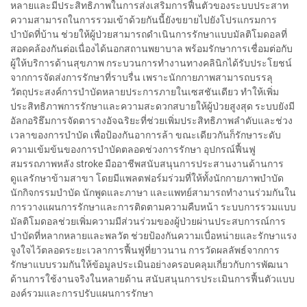
หลายและมีประสิทธิภาพในการส่งเสริมการฟื้นตัวของระบบประสาท
ความสามารถในการรวมเข้าด้วยกันนี้ยังขยายไปยังโปรแกรมการ
บำบัดที่บ้าน ช่วยให้ผู้ป่วยสามารถดำเนินการรักษาแบบมัลติโมดอลที่
สอดคล้องกันต่อเนื่องได้นอกสถานพยาบาล พร้อมรักษาการเชื่อมต่อกับ
ผู้ให้บริการด้านสุขภาพ กระบวนการทำงานทางคลินิกได้รับประโยชน์
จากการจัดส่งการรักษาที่ราบรื่น เพราะนักกายภาพสามารถบรรลุ
วัตถุประสงค์การบำบัดหลายประการภายในเซสชันเดียว ทำให้เพิ่ม
ประสิทธิภาพการรักษาและความสะดวกสบายให้ผู้ป่วยสูงสุด ระบบยังมี
อัลกอริธึมการจัดตารางอัจฉริยะที่ช่วยเพิ่มประสิทธิภาพลำดับและช่วง
เวลาของการบำบัด เพื่อป้องกันอาการล้า ขณะเดียวกันก็รักษาระดับ
ความเข้มข้นของการบำบัดตลอดช่วงการรักษา อุปกรณ์ฟื้นฟู
สมรรถภาพหลัง stroke มืออาชีพสนับสนุนการประสานงานด้านการ
ดูแลรักษาข้ามสาขา โดยมีแพลตฟอร์มร่วมที่ให้ทั้งนักกายภาพบำบัด
นักกิจกรรมบำบัด นักพูดและภาษา และแพทย์สามารถทำงานร่วมกันใน
การวางแผนการรักษาและการติดตามความคืบหน้า ระบบการรวมแบบ
มัลติโมดอลช่วยเพิ่มความมีส่วนร่วมของผู้ป่วยผ่านประสบการณ์การ
บำบัดที่หลากหลายและพลวัต ช่วยป้องกันความเบื่อหน่ายและรักษาแรง
จูงใจไว้ตลอดระยะเวลาการฟื้นฟูที่ยาวนาน การวัดผลลัพธ์จากการ
รักษาแบบรวมกันให้ข้อมูลประเมินอย่างครอบคลุมเกี่ยวกับการพัฒนา
ด้านการใช้งานจริงในหลายด้าน สนับสนุนการประเมินการฟื้นตัวแบบ
องค์รวมและการปรับแผนการรักษา