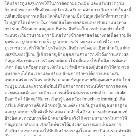
ให้บริการดูแลสุขภาพใช้ในการติดตามประเมิน และปรับปรุงความ
ก้าวหน้าของการฟื้นตัวของผู้ป่วย อัจฉริยภาพด้านการวิเคราะห์ขั้นสูงนี้
เปลี่ยนข้อมูลการเคลื่อนไหวดิบให้กลายเป็นข้อมูลเชิงลึกที่สามารถนำ
ไปปฏิบัติได้ เพื่อช่วยในการตัดสินใจทางคลินิกและปรับแต่งแนวทาง
การรักษาให้เหมาะสมสูงสุดเพื่อประสิทธิผลในการบำบัดอย่างเต็มที่
ระบบจะเก็บรวบรวมพารามิเตอร์ทางชีวกลศาสตร์อย่างต่อเนื่อง รวมถึง
มุมข้อต่อ รูปแบบความเร็ว รูปแบบการสร้างแรง และตัวชี้วัดการ
ประสานงาน ทำให้เกิดโปรไฟล์ประสิทธิภาพโดยละเอียดสำหรับแต่ละ
เซสชันของผู้ป่วย ผู้เชี่ยวชาญด้านสุขภาพสามารถเข้าถึงการแสดงผล
ข้อมูลเชิงภาพและการวิเคราะห์แนวโน้มที่แสดงให้เห็นถึงการพัฒนา
เล็กๆ น้อยๆ หรือจุดหยุดชะงักในประสิทธิภาพของผู้ป่วย ทำให้สามารถ
แทรกแซงได้ทันเวลาและปรับเปลี่ยนการรักษาได้อย่างเหมาะสม
แพลตฟอร์มการวิเคราะห์ประมวลผลข้อมูลหลายพันจุดต่อเซสชัน โดย
ระบุรูปแบบและความสัมพันธ์ที่ไม่สามารถตรวจพบได้จากการสังเกต
ด้วยตนเองเพียงอย่างเดียว อุปกรณ์ฟื้นฟูสมรรถภาพหลังภาวะ stroke
มืออาชีพใช้อัลกอริทึมการเรียนรู้ของเครื่อง (machine learning) เพื่อ
เปรียบเทียบความคืบหน้าของผู้ป่วยแต่ละรายกับฐานข้อมูลมาตรฐาน
และรูปแบบการฟื้นตัวที่ประสบความสำเร็จ จึงสามารถกำหนดเกณฑ์
อ้างอิงและกรอบการตั้งเป้าหมายที่สมจริงได้ ความสามารถในการให้
ข้อมูลตอบกลับแบบเรียลไทม์ช่วยให้ผู้ป่วยสามารถมองเห็นผลการ
ดำเนินงานของตนเองได้ทันที สร้างแรงจูงใจและการมีส่วนร่วมผ่านตัว