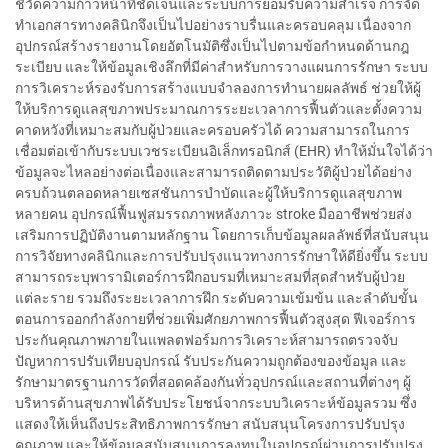
ชี้วัดความก้าวหน้าที่ชัดเจนและระบบการยอมรับความสำเร็จ การจัด
ทำเอกสารทางคลินิกจึงเป็นไปอย่างราบรื่นและครอบคลุม เนื่องจาก
อุปกรณ์สร้างรายงานโดยอัตโนมัติซึ่งเป็นไปตามข้อกำหนดด้านกฎ
ระเบียบ และให้ข้อมูลเชิงลึกที่มีค่าสำหรับการวางแผนการรักษา ระบบ
การวิเคราะห์รองรับการสร้างแบบจำลองการทำนายผลลัพธ์ ช่วยให้ผู้
ให้บริการดูแลสุขภาพประมาณการระยะเวลาการฟื้นตัวและตั้งความ
คาดหวังที่เหมาะสมกับผู้ป่วยและครอบครัวได้ ความสามารถในการ
เชื่อมต่อเข้ากับระบบเวชระเบียนอิเล็กทรอนิกส์ (EHR) ทำให้มั่นใจได้ว่า
ข้อมูลจะไหลอย่างต่อเนื่องและสามารถติดตามประวัติผู้ป่วยได้อย่าง
ครบถ้วนตลอดหลายเซสชันการบำบัดและผู้ให้บริการดูแลสุขภาพ
หลายคน อุปกรณ์ฟื้นฟูสมรรถภาพหลังภาวะ stroke มืออาชีพช่วยส่ง
เสริมการปฏิบัติงานตามหลักฐาน โดยการเก็บข้อมูลผลลัพธ์ที่สนับสนุน
การวิจัยทางคลินิกและการปรับปรุงแนวทางการรักษาให้ดียิ่งขึ้น ระบบ
สามารถระบุพารามิเตอร์การฝึกอบรมที่เหมาะสมที่สุดสำหรับผู้ป่วย
แต่ละราย รวมถึงระยะเวลาการฝึก ระดับความเข้มข้น และลำดับขั้น
ตอนการออกกำลังกายที่ช่วยเพิ่มศักยภาพการฟื้นตัวสูงสุด ฟีเจอร์การ
ประกันคุณภาพภายในแพลตฟอร์มการวิเคราะห์สามารถตรวจจับ
ปัญหาการปรับเทียบอุปกรณ์ รับประกันความถูกต้องของข้อมูล และ
รักษามาตรฐานการวัดที่สอดคล้องกันทั่วอุปกรณ์และสถานที่ต่างๆ ผู้
บริหารด้านสุขภาพได้รับประโยชน์จากระบบวิเคราะห์ข้อมูลรวม ซึ่ง
แสดงให้เห็นถึงประสิทธิภาพการรักษา สนับสนุนโครงการปรับปรุง
คุณภาพ และให้ข้อมูลสนับสนุนการลงทุนในอุปกรณ์ผ่านการปรับปรุง