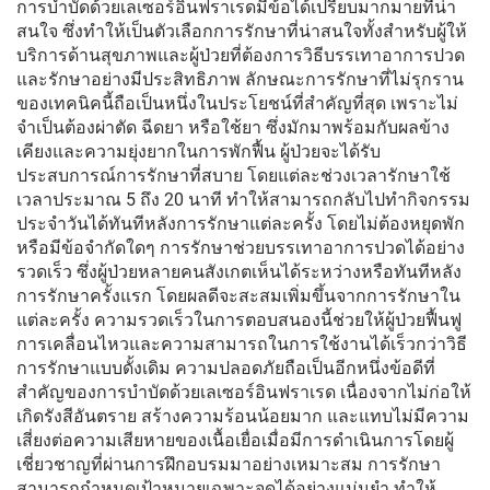
การบำบัดด้วยเลเซอร์อินฟราเรดมีข้อได้เปรียบมากมายที่น่า
สนใจ ซึ่งทำให้เป็นตัวเลือกการรักษาที่น่าสนใจทั้งสำหรับผู้ให้
บริการด้านสุขภาพและผู้ป่วยที่ต้องการวิธีบรรเทาอาการปวด
และรักษาอย่างมีประสิทธิภาพ ลักษณะการรักษาที่ไม่รุกราน
ของเทคนิคนี้ถือเป็นหนึ่งในประโยชน์ที่สำคัญที่สุด เพราะไม่
จำเป็นต้องผ่าตัด ฉีดยา หรือใช้ยา ซึ่งมักมาพร้อมกับผลข้าง
เคียงและความยุ่งยากในการพักฟื้น ผู้ป่วยจะได้รับ
ประสบการณ์การรักษาที่สบาย โดยแต่ละช่วงเวลารักษาใช้
เวลาประมาณ 5 ถึง 20 นาที ทำให้สามารถกลับไปทำกิจกรรม
ประจำวันได้ทันทีหลังการรักษาแต่ละครั้ง โดยไม่ต้องหยุดพัก
หรือมีข้อจำกัดใดๆ การรักษาช่วยบรรเทาอาการปวดได้อย่าง
รวดเร็ว ซึ่งผู้ป่วยหลายคนสังเกตเห็นได้ระหว่างหรือทันทีหลัง
การรักษาครั้งแรก โดยผลดีจะสะสมเพิ่มขึ้นจากการรักษาใน
แต่ละครั้ง ความรวดเร็วในการตอบสนองนี้ช่วยให้ผู้ป่วยฟื้นฟู
การเคลื่อนไหวและความสามารถในการใช้งานได้เร็วกว่าวิธี
การรักษาแบบดั้งเดิม ความปลอดภัยถือเป็นอีกหนึ่งข้อดีที่
สำคัญของการบำบัดด้วยเลเซอร์อินฟราเรด เนื่องจากไม่ก่อให้
เกิดรังสีอันตราย สร้างความร้อนน้อยมาก และแทบไม่มีความ
เสี่ยงต่อความเสียหายของเนื้อเยื่อเมื่อมีการดำเนินการโดยผู้
เชี่ยวชาญที่ผ่านการฝึกอบรมมาอย่างเหมาะสม การรักษา
สามารถกำหนดเป้าหมายเฉพาะจุดได้อย่างแม่นยำ ทำให้