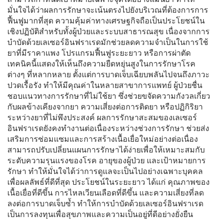
มั่นใจได้ว่าผลการรักษาจะเน้นตรงไปยังบริเวณที่ต้องการการ
ฟื้นฟูมากที่สุด ความคุ้มค่าทางเศรษฐกิจถือเป็นประโยชน์ใน
เชิงปฏิบัติสำหรับทั้งผู้ป่วยและระบบสาธารณสุข เนื่องจากการ
บำบัดด้วยเลเซอร์อินฟราเรดมักช่วยลดความจำเป็นในการใช้
ยาที่มีราคาแพง โปรแกรมฟื้นฟูระยะยาว หรือการผ่าตัด
เทคนิคนี้แสดงให้เห็นถึงความยืดหยุ่นสูงในการรักษาโรค
ต่างๆ ที่หลากหลาย ตั้งแต่การบาดเจ็บเฉียบพลันไปจนถึงภาวะ
ปวดเรื้อรัง ทำให้มีคุณค่าในหลายสาขาการแพทย์ ผู้ป่วยชื่น
ชอบแนวทางการรักษาที่ไม่ใช้ยา ซึ่งช่วยขจัดความกังวลเกี่ยว
กับผลข้างเคียงจากยา ความเสี่ยงต่อการติดยา หรือปฏิกิริยา
ระหว่างยาที่ไม่พึงประสงค์ ผลการรักษาสะสมของเลเซอร์
อินฟราเรดยังคงทำงานต่อเนื่องระหว่างช่วงการรักษา ช่วยส่ง
เสริมการซ่อมแซมและการสร้างเนื้อเยื่อใหม่อย่างต่อเนื่อง
สามารถปรับเปลี่ยนแผนการรักษาได้ง่ายเพื่อให้เหมาะสมกับ
ระดับความรุนแรงของโรค อายุของผู้ป่วย และเป้าหมายการ
รักษา ทำให้มั่นใจได้ว่าการดูแลจะเป็นไปอย่างเฉพาะบุคคล
เพื่อผลลัพธ์ที่ดีที่สุด ประโยชน์ในระยะยาว ได้แก่ คุณภาพของ
เนื้อเยื่อที่ดีขึ้น การไหลเวียนเลือดที่ดีขึ้น และความเสี่ยงที่ลด
ลงต่อการบาดเจ็บซ้ำ ทำให้การบำบัดด้วยเลเซอร์อินฟราเรด
เป็นการลงทุนเพื่อสุขภาพและความเป็นอยู่ที่ดีอย่างยั่งยืน