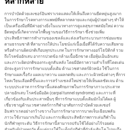
หลากหลาย
การบำบัดด้วยเลเซอร์อินฟราเรดแสดงให้เห็นถึงความยืดหยุ่นสูงมาก
ในการรักษาโรคทางการแพทย์ที่หลากหลายและกลุ่มผู้ป่วยต่างๆ ทำให้
เป็นเครื่องมือที่มีค่าอย่างยิ่งในแนวทางการดูแลสุขภาพสมัยใหม่ ความ
ยืดหยุ่นนี้เกิดจากกลไกพื้นฐานของวิธีการรักษา ซึ่งช่วยเพิ่ม
ประสิทธิภาพการทำงานของเซลล์และส่งเสริมกระบวนการซ่อมแซม
ตามธรรมชาติ ที่สามารถให้ประโยชน์แก่เนื้อเยื่อที่ได้รับความเสียหาย
หรือทำงานผิดปกติเกือบทุกประเภท ในการรักษาทางออร์โธปิดิกส์ รวม
ถึงโรคข้ออักเสบ อาการปวดข้อ กล้ามเนื้อฉีกขาด เยื่อหุ้มเอ็นอักเสบ
และภาวะผิดปกติของกระดูกสันหลัง โดยมีอัตราความสำเร็จที่โดดเด่น
มักจะสูงกว่าการรักษาแบบดั้งเดิม ด้านเวชศาสตร์ผิวหนัง ใช้ในการ
รักษาแผลเรื้อรัง แผลเบาหวาน แผลกดทับ และภาวะผิวหนังต่างๆ ที่การ
ไหลเวียนเลือดดีขึ้นและการสร้างเซลล์ใหม่ช่วยให้เห็นผลชัดเจน ด้าน
ระบบประสาท การรักษานี้แสดงศักยภาพในการรักษาภาวะประสาท
ปลายอักเสบ โรคข้อมืออัด (carpal tunnel syndrome) และภาวะที่
เกี่ยวข้องกับเส้นประสาทอื่นๆ ที่การรักษาแบบดั้งเดิมมักไม่ได้ผล ผู้
เชี่ยวชาญด้านเวชศาสตร์การกีฬาอาศัยการบำบัดด้วยเลเซอร์
อินฟราเรดอย่างกว้างขวางในการรักษาอาการบาดเจ็บเฉียบพลัน
ภาวะใช้งานมากเกินไป และการเพิ่มประสิทธิภาพการเล่นกีฬาใน
นักกีฬาทุกระดับ วิธีการรักษานี้สามารถปรับใช้ได้อย่างไร้รอยต่อ
สำหรับผู้ป่วยทุกวัย ตั้งแต่การใช้ในเด็กนักกีฬาที่กำลังเติบโต ไปจนถึง