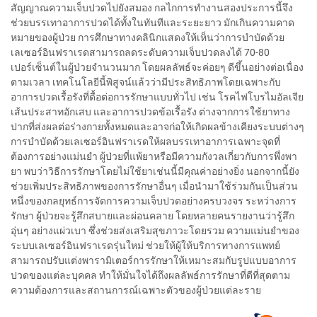
สัญญาณความเจ็บปวดไปยังสมอง กลไกการทำงานสองประการนี้จึง
ช่วยบรรเทาอาการปวดได้ทั้งในทันทีและระยะยาว มักเกินความคาด
หมายของผู้ป่วย การศึกษาทางคลินิกแสดงให้เห็นว่าการบำบัดด้วย
เลเซอร์อินฟราเรดสามารถลดระดับความเจ็บปวดลงได้ 70-80
เปอร์เซ็นต์ในผู้ป่วยจำนวนมาก โดยผลลัพธ์จะค่อยๆ ดีขึ้นอย่างต่อเนื่อง
ตามเวลา เทคโนโลยีนี้พิสูจน์แล้วว่ามีประสิทธิภาพโดยเฉพาะกับ
อาการปวดเรื้อรังที่ดื้อต่อการรักษาแบบทั่วไป เช่น โรคไฟโบรไมอัลเจีย
เส้นประสาทอักเสบ และอาการปวดข้อเรื้อรัง ต่างจากการใช้ยาทาง
ปากที่ส่งผลต่อร่างกายทั้งหมดและอาจก่อให้เกิดผลข้างเคียงระบบต่างๆ
การบำบัดด้วยเลเซอร์อินฟราเรดให้ผลบรรเทาอาการเฉพาะจุดที่
ต้องการอย่างแม่นยำ ผู้ป่วยที่แพ้ยาหรือมีความกังวลเกี่ยวกับการพึ่งพา
ยา พบว่าวิธีการรักษาโดยไม่ใช้ยาเช่นนี้มีคุณค่าอย่างยิ่ง นอกจากนี้ยัง
ช่วยเพิ่มประสิทธิภาพของการรักษาอื่นๆ เมื่อนำมาใช้ร่วมกันเป็นส่วน
หนึ่งของกลยุทธ์การจัดการความเจ็บปวดอย่างครบวงจร ระหว่างการ
รักษา ผู้ป่วยจะรู้สึกสบายและผ่อนคลาย โดยหลายคนรายงานว่ารู้สึก
อุ่นๆ อย่างแผ่วเบา ซึ่งช่วยส่งเสริมสุขภาวะโดยรวม ความแม่นยำของ
ระบบเลเซอร์อินฟราเรดรุ่นใหม่ ช่วยให้ผู้ให้บริการทางการแพทย์
สามารถปรับแต่งพารามิเตอร์การรักษาให้เหมาะสมกับรูปแบบอาการ
ปวดของแต่ละบุคคล ทำให้มั่นใจได้ถึงผลลัพธ์การรักษาที่ดีที่สุดตาม
ความต้องการและสถานการณ์เฉพาะตัวของผู้ป่วยแต่ละราย