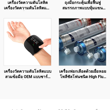
เครื่องวัดความดันโลหิต
ถุงมือกระตุ้นเพื่อฟื้นฟู
เครื่องวัดความดันโลหิตแบบ
สมรรถภาพแบบหุ้มแขน
รัสเซีย เครื่องวัดความดัน
กลไกสำหรับผู้ป่วยหลอด
เครื่องวัดความดันโลหิตแบบ
เลือดสมองและสมองกระทบ
USB
กระเทือน
เครื่องวัดความดันโลหิตแบบ
เครื่องฟอกเลือดด้วยเยื่อหอย
สวมข้อมือ OEM แบบชาร์จ
โพลีซัลโฟนชนิด High Flux
ไฟได้ เครื่องวัดความดัน
1.8 ชั่วโมง สำหรับการ
โลหิตดิจิทัลอิเล็กทรอนิกส์
รักษาภาวะไตวาย
เครื่องวัดความดันโลหิต
สำหรับระบบโทรเวชกรรม