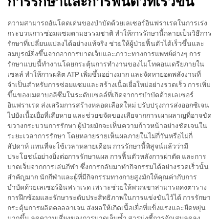
การรักษาและการฟื้นตัวที่เร็วขึ้น
ความสามารถอันโดดเด่นของบำบัดด้วยเลเซอร์อินฟราเรดในการเร่ง
กระบวนการซ่อมแซมตามธรรมชาติ ทำให้การรักษานี้กลายเป็นวิธีการ
รักษาที่เปลี่ยนแปลงได้อย่างแท้จริง ช่วยให้ผู้ป่วยฟื้นตัวได้เร็วขึ้นและ
สมบูรณ์ยิ่งขึ้นจากอาการบาดเจ็บและภาวะทางการแพทย์ต่างๆ การ
รักษาแบบนี้ทำงานโดยกระตุ้นการทำงานของไมโทคอนเดรียภายใน
เซลล์ ทำให้การผลิต ATP เพิ่มขึ้นอย่างมาก และจัดหายอดพลังงานที่
จำเป็นสำหรับการซ่อมแซมและสร้างเนื้อเยื่อใหม่อย่างรวดเร็ว การเพิ่ม
ขึ้นของเมตาบอลิซึมในระดับเซลล์ที่เกิดจาการบำบัดด้วยเลเซอร์
อินฟราเรด ส่งเสริมการสร้างหลอดเลือดใหม่ ปรับปรุงการส่งออกซิเจน
ไปยังเนื้อเยื่อที่เสียหาย และช่วยขจัดของเสียจากการเผาผลาญที่อาจขัด
ขวางกระบวนการรักษา ผู้ป่วยมักจะเห็นความก้าวหน้าอย่างชัดเจนใน
ระยะเวลาการรักษา โดยหลายรายเห็นผลภายในไม่กี่วันหรือไม่กี่
สัปดาห์ แทนที่จะใช้เวลาหลายเดือน การรักษานี้พิสูจน์แล้วว่ามี
ประโยชน์อย่างยิ่งต่อการรักษาแผล การฟื้นตัวหลังการผ่าตัด และการ
บาดเจ็บจากการเล่นกีฬา ซึ่งการกลับมาทำกิจกรรมได้อย่างรวดเร็วนั้น
สำคัญมาก นักกีฬาและผู้ที่มีกิจกรรมทางกายสูงมักให้คุณค่ากับการ
บำบัดด้วยเลเซอร์อินฟราเรด เพราะช่วยให้พวกเขาสามารถคงตาราง
การฝึกซ้อมและรักษาระดับประสิทธิภาพในการแข่งขันไว้ได้ การรักษา
กระตุ้นการผลิตคอลลาเจน ส่งผลให้เกิดเนื้อเยื่อที่แข็งแรงและยืดหยุ่น
มากขึ้น ลดความเสี่ยงของการบาดเจ็บซ้ำ สารบ่งชี้การอักเสบลดลง