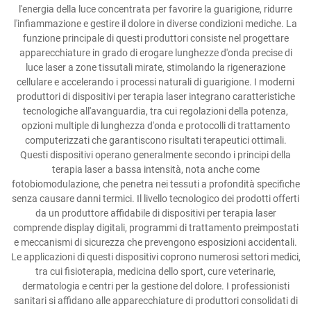
l'energia della luce concentrata per favorire la guarigione, ridurre
l'infiammazione e gestire il dolore in diverse condizioni mediche. La
funzione principale di questi produttori consiste nel progettare
apparecchiature in grado di erogare lunghezze d'onda precise di
luce laser a zone tissutali mirate, stimolando la rigenerazione
cellulare e accelerando i processi naturali di guarigione. I moderni
produttori di dispositivi per terapia laser integrano caratteristiche
tecnologiche all'avanguardia, tra cui regolazioni della potenza,
opzioni multiple di lunghezza d'onda e protocolli di trattamento
computerizzati che garantiscono risultati terapeutici ottimali.
Questi dispositivi operano generalmente secondo i principi della
terapia laser a bassa intensità, nota anche come
fotobiomodulazione, che penetra nei tessuti a profondità specifiche
senza causare danni termici. Il livello tecnologico dei prodotti offerti
da un produttore affidabile di dispositivi per terapia laser
comprende display digitali, programmi di trattamento preimpostati
e meccanismi di sicurezza che prevengono esposizioni accidentali.
Le applicazioni di questi dispositivi coprono numerosi settori medici,
tra cui fisioterapia, medicina dello sport, cure veterinarie,
dermatologia e centri per la gestione del dolore. I professionisti
sanitari si affidano alle apparecchiature di produttori consolidati di