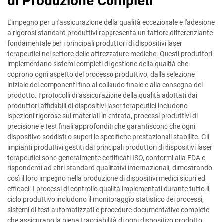
di Produzione Completi
L'impegno per un'assicurazione della qualità eccezionale e l'adesione
a rigorosi standard produttivi rappresenta un fattore differenziante
fondamentale per i principali produttori di dispositivi laser
terapeutici nel settore delle attrezzature mediche. Questi produttori
implementano sistemi completi di gestione della qualità che
coprono ogni aspetto del processo produttivo, dalla selezione
iniziale dei componenti fino al collaudo finale e alla consegna del
prodotto. I protocolli di assicurazione della qualità adottati dai
produttori affidabili di dispositivi laser terapeutici includono
ispezioni rigorose sui materiali in entrata, processi produttivi di
precisione e test finali approfonditi che garantiscono che ogni
dispositivo soddisfi o superi le specifiche prestazionali stabilite. Gli
impianti produttivi gestiti dai principali produttori di dispositivi laser
terapeutici sono generalmente certificati ISO, conformi alla FDA e
rispondenti ad altri standard qualitativi internazionali, dimostrando
così il loro impegno nella produzione di dispositivi medici sicuri ed
efficaci. I processi di controllo qualità implementati durante tutto il
ciclo produttivo includono il monitoraggio statistico dei processi,
sistemi di test automatizzati e procedure documentative complete
che assicurano la piena tracciabilità di ogni dispositivo prodotto.