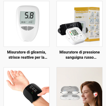
Misuratore di glicemia,
Misuratore di pressione
strisce reattive per la
sanguigna russo
misurazione della glicemia
Misuratore di pressione
per anziani, lancetta per il
sanguigna Misuratore di
sangue G058, kit
pressione sanguigna USB
diagnostico per diabete
Misuratore di pressione
sanguigna