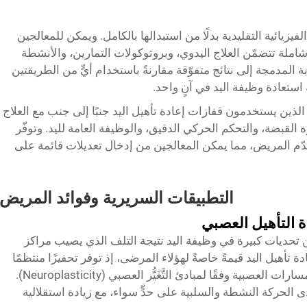
الفيزيائية التقليدية بدلًا من استبدالها بالكامل. ويمكن للمعالجين
ملة تتضمّن العلاج اليدوي، وبروتوكولات التمارين، والأنشطة
ربة المدمجة إلى نتائج متفوّقة مقارنةً باستخدام أيٍّ من الطريقتين
استعادة وظيفة اليد في آنٍ واحد.
ين يستخدمون قفازات إعادة تأهيل اليد جنبًا إلى جنب مع العلاج
 القبضة، والتحكم الحركي الدقيق، والوظيفة العامة لليد. وتوفّر
قدّم المريض، مما يمكن المعالجين من إدخال تعديلات قائمة على
التطبيقات السريرية وفوائد المريض
ة التأهيل العصبي
من تحديات كبيرة في وظيفة اليد نتيجة التلف الذي يصيب مراكز
ة تأهيل اليد قيمةً خاصةً لهؤلاء المرضى، إذ توفر تحفيزًا منتظمًا
وتكراريًّا يمكن أن يساعد في إعادة توصيل المسارات العصبية وفقًا لمبادئ التَّغَيُّر العصبي (Neuroplasticity).
 الحركة النشطة والسلبية على حدٍّ سواء، مع زيادة استقلالية