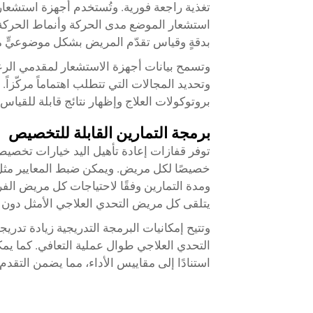
تغذية راجعة فورية. وتُستخدم أجهزة استشعار
استشعار الموضع مدى الحركة وأنماط الحركة. و
بدقةٍ وقياس تقدّم المريض بشكل موضوعيٍّ م
وتسمح بيانات أجهزة الاستشعار لمقدمي الرعا
وتحديد المجالات التي تتطلب اهتماماً مركّزاً
بروتوكولات العلاج وإظهار نتائج قابلة للقياس
برمجة التمارين القابلة للتخصيص
توفر قفازات إعادة تأهيل اليد خيارات تخصي
خصيصًا لكل مريض. ويمكن ضبط المعايير مثل
ومدة التمارين وفقًا لاحتياجات كل مريض الف
يتلقى كل مريض التحدي العلاجي الأمثل دون ا
وتتيح إمكانيات البرمجة التدريجية زيادة تد
التحدي العلاجي طوال عملية التعافي. كما يمك
استنادًا إلى مقاييس الأداء، مما يضمن التقدم