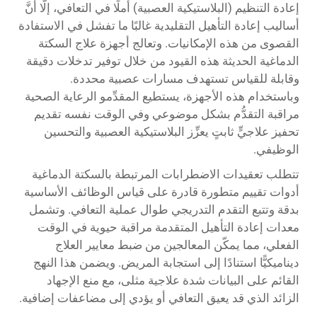
إعادة التنظيم (البلاستيكية العصبية) أملًا في التعافي، إلَّا أنَّ
أساليب إعادة التأهيل التقليدية غالبًا ما تفشل في الاستفادة
القصوى من هذه الإمكانيات. وتعالج أجهزة علاج السكتة
الدماغية الحديثة هذه القيود من خلال توفير تدخلات دقيقة
وقابلة للقياس تستهدف مسارات عصبية محددة.
وباستخدام هذه الأجهزة، يستطيع المقدِّمو الرعاية الصحية
مراقبة التقدُّم بشكل موضوعي وفي الوقت نفسه تقديم
تحفيز علاجيٍّ ثابتٍ يعزِّز البلاستيكية العصبية والتحسين
الوظيفي.
تتطلب تعقيدات الاضطرابات المرتبطة بالسكتة الدماغية
أدوات تقييم متطورة قادرة على قياس الوظائف الأساسية
بدقة وتتبع التقدم التدريجي طوال عملية التعافي. وتشمل
معدات إعادة التأهيل المتقدمة مراقبة حيوية في الوقت
الفعلي، مما يمكّن المعالجين من ضبط معايير العلاج
ديناميكيًّا استنادًا إلى استجابة المريض. ويضمن هذا النهج
القائم على البيانات شدة علاجية مثلى، مع منع الإجهاد
الزائد الذي قد يعيق التعافي أو يؤدي إلى مضاعفات إضافية.