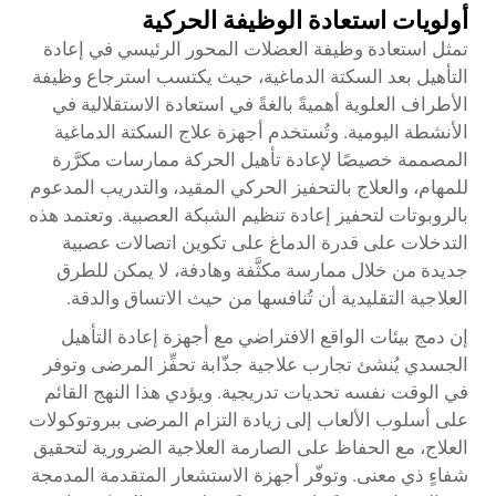
أولويات استعادة الوظيفة الحركية
تمثل استعادة وظيفة العضلات المحور الرئيسي في إعادة
التأهيل بعد السكتة الدماغية، حيث يكتسب استرجاع وظيفة
الأطراف العلوية أهميةً بالغةً في استعادة الاستقلالية في
الأنشطة اليومية. وتُستخدم أجهزة علاج السكتة الدماغية
المصممة خصيصًا لإعادة تأهيل الحركة ممارسات مكرَّرة
للمهام، والعلاج بالتحفيز الحركي المقيد، والتدريب المدعوم
بالروبوتات لتحفيز إعادة تنظيم الشبكة العصبية. وتعتمد هذه
التدخلات على قدرة الدماغ على تكوين اتصالات عصبية
جديدة من خلال ممارسة مكثَّفة وهادفة، لا يمكن للطرق
العلاجية التقليدية أن تُنافسها من حيث الاتساق والدقة.
إن دمج بيئات الواقع الافتراضي مع أجهزة إعادة التأهيل
الجسدي يُنشئ تجارب علاجية جذّابة تحفِّز المرضى وتوفر
في الوقت نفسه تحديات تدريجية. ويؤدي هذا النهج القائم
على أسلوب الألعاب إلى زيادة التزام المرضى ببروتوكولات
العلاج، مع الحفاظ على الصارمة العلاجية الضرورية لتحقيق
شفاءٍ ذي معنى. وتوفّر أجهزة الاستشعار المتقدمة المدمجة