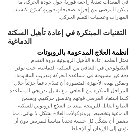
في المعدات تغذيةً راجعة فوريةً حول جودة الحركة، ما
يمكن المرضى من إجراء تصحيحاتٍ فوريةٍ تُسرّع اكتساب
المهارات وعمليات التعلُّم الحركي.
التقنيات المبتكرة في إعادة تأهيل السكتة
الدماغية
أنظمة العلاج المدعومة بالروبوتات
تمثل أنظمة إعادة التأهيل الروبوتية ذروة التقدم
التكنولوجي في التعافي من السكتة الدماغية، حيث توفر
دقة غير مسبوقة في مساعدة الحركة وتدريب المقاومة.
ويمكن لهذه الأجهزة المتطورة أن تقدّم دعماً جزئياً خلال
المراحل المبكرة من التعافي، مع تقليل تدريجي للمساعدة
كلما استعاد المرضى قوتهم وتناسق حركتهم. ويسمح
الطابع القابل للبرمجة لمعدات العلاج الروبوتي للسكتة
الدماغية بتخصيص بروتوكولات العلاج بشكل لا نهائي، مما
يضمن أن يشكّل كل جلسة تحدياً مناسباً للمريض دون أن
تؤدي إلى الإرهاق أو الإحباط.