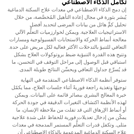
تكامل الذكاء الاصطناعي
إن دمج الذكاء الاصطناعي في معدات علاج السكتة الدماغية
يُبشر بثورة في مجال إعادة التأهيل المُخصَّصة، من خلال
تحليل كمٍّ هائل من بيانات المرضى لتحديد أفضل
الاستراتيجيات العلاجية. ويمكن لخوارزميات التعلُّم الآلي
معالجة أنماط الحركة والاستجابات الفسيولوجية ومسارات
التعافي للتنبؤ بالتدخلات الأكثر فعالية لكل مريض على حدة.
وتتيح هذه القدرة التنبؤية ضبط بروتوكولات العلاج بشكل
استباقي قبل الوصول إلى مراحل التوقف في التحسن، ما
قد يُسرِّع جداول التعافي ويحسِّن النتائج طويلة المدى.
ستوفر أنظمة الذكاء الاصطناعي المتقدمة في النهاية
توجيهًا وتغذية راجعة فوريةً أثناء جلسات العلاج، مما يكمّل
خبرة المعالج البشري ببصائر قائمة على البيانات. ويمكن
لهذه الأنظمة اكتشاف التغيرات الدقيقة في جودة الحركة
أو أنماط الإرهاق التي قد تفلت من ملاحظة الإنسان، ما
يمكّن من إدخال تعديلات فورية للحفاظ على شدة علاجية
مثلى. وتكفل قدرات التعلُّم المستمر المدمجة في معدات
علاج السكتة الدماغية المدعومة بالذكاء الاصطناعي أن