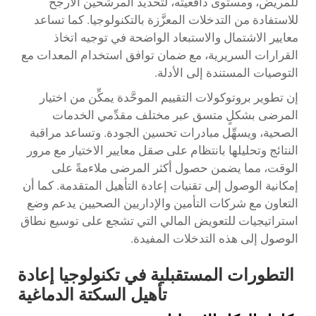
للمريض، ومستوى دافعيته، لتحديد المرشحين الأرجح
للاستفادة من التدخلات المعزَّزة بالتكنولوجيا. كما تساعد
معايير الاشتمال والاستبعاد الواضحة في توجيه اتخاذ
القرارات السريرية، مع ضمان توافق استخدام المعدات مع
التوصيات المستندة إلى الأدلة.
إن تطوير بروتوكولات التقييم الموحَّدة يمكِّن من اختيار
المرضى بشكلٍ متسق عبر مختلف مقدِّمي الخدمات
الصحية، ويسهِّل مبادرات تحسين الجودة. وتساعد مراقبة
النتائج وتحليلها بانتظام على صقل معايير الاختيار مع مرور
الوقت، مما يضمن حصول أكثر المرضى ملاءمةً على
إمكانية الوصول إلى تقنيات إعادة التأهيل المتقدمة. كما أن
التعاون مع شركات التأمين والإداريين الصحيين يدعم وضع
استراتيجيات للتعويض المالي التي تشجع على توسيع نطاق
الوصول إلى هذه التدخلات المفيدة.
التطورات المستقبلية في تكنولوجيا إعادة
تأهيل السكتة الدماغية