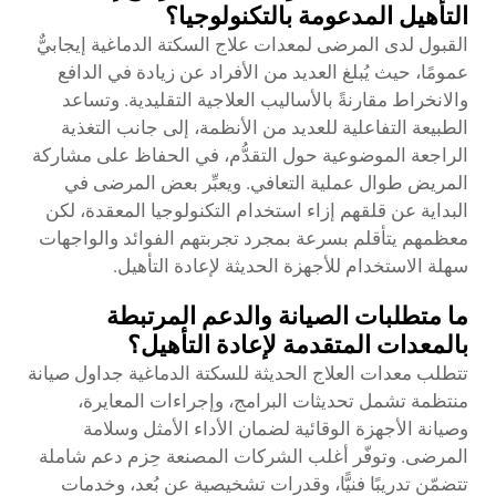
التأهيل المدعومة بالتكنولوجيا؟
القبول لدى المرضى لمعدات علاج السكتة الدماغية إيجابيٌّ
عمومًا، حيث يُبلغ العديد من الأفراد عن زيادة في الدافع
والانخراط مقارنةً بالأساليب العلاجية التقليدية. وتساعد
الطبيعة التفاعلية للعديد من الأنظمة، إلى جانب التغذية
الراجعة الموضوعية حول التقدُّم، في الحفاظ على مشاركة
المريض طوال عملية التعافي. ويعبِّر بعض المرضى في
البداية عن قلقهم إزاء استخدام التكنولوجيا المعقدة، لكن
معظمهم يتأقلم بسرعة بمجرد تجربتهم الفوائد والواجهات
سهلة الاستخدام للأجهزة الحديثة لإعادة التأهيل.
ما متطلبات الصيانة والدعم المرتبطة
بالمعدات المتقدمة لإعادة التأهيل؟
تتطلب معدات العلاج الحديثة للسكتة الدماغية جداول صيانة
منتظمة تشمل تحديثات البرامج، وإجراءات المعايرة،
وصيانة الأجهزة الوقائية لضمان الأداء الأمثل وسلامة
المرضى. وتوفّر أغلب الشركات المصنعة حِزم دعم شاملة
تتضمّن تدريبًا فنيًّا، وقدرات تشخيصية عن بُعد، وخدمات