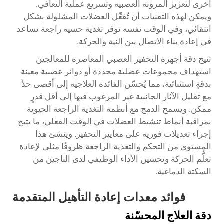
أخرى لتعزيز المرونة العصبية وتسريع عملية التعافي.
ويمكن لهذه التقنيات أن تُفعِّل العضلات المشلولة بشكل
انتقائي، وفي الوقت نفسه توفر تغذية حسية راجعة تساعد
في إعادة بناء الاتصال بين النية والحركة.
تتيح دقة أجهزة التحفيز العصبي المعاصرة للمعالجين
استهداف مجموعات عضلية محددة أو دوائر عصبية معينة
بدقةٍ استثنائية، مما يُحسّن الفائدة العلاجية إلى أقصى حدٍّ
مع تقليل الآثار الجانبية غير المرغوب فيها إلى أقل قدرٍ
ممكن. ويسمح الدمج مع أنظمة التغذية الراجعة الحيوية
بمراقبة أنماط تنشيط العضلات في الوقت الفعلي، ما يتيح
إجراء تعديلات فورية على معايير التحفيز. وينشئ هذا
المستوى من التحكم والتغذية الراجعة ظروفًا مثلى لإعادة
تعلُّم الحركة وتحسين الأداء الوظيفي لدى الناجين من
السكتة الدماغية.
فوائد معدات إعادة التأهيل المتقدمة
دقة العلاج المحسّنة