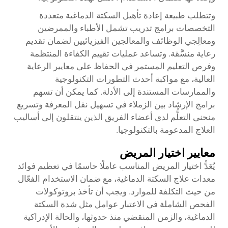
وتتطلب طبيعة إعادة تأهيل السكتة الدماغية متعددة
التخصصات برامج تدريب تشمل الأطباء والممرضين
ومعالِجي الوظائف والمعالجين الفيزيائيين لضمان تقديم
رعاية منسَّقة. وتساعد عمليات تقييم الكفاءة المنتظمة
وفرص التعليم المستمر في الحفاظ على معايير الرعاية
العالية، مع مواكبة أحدث التطورات التكنولوجية
والممارسات المستندة إلى الأدلة. كما يمكن أن تسهم
برامج الإرشاد بين الزملاء في تسهيل نقل المعرفة وتسريع
منحنى التعلُّم لدى أعضاء الفريق الذين ينتقلون إلى أساليب
العلاج المدعومة بالتكنولوجيا.
معايير اختيار المريض
يُعَدُّ اختيار المريض المناسب عاملًا حاسمًا في تعظيم فوائد
معدات علاج السكتة الدماغية، مع ضمان الاستخدام الفعّال
من حيث التكلفة للموارد. ويجب أن تأخذ بروتوكولات
الفحص الشاملة في الاعتبار عوامل مثل شدة السكتة
الدماغية، والزمن المنقضي منذ حدوثها، والحالة الإدراكية