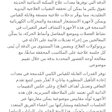
الدقة التي توفرها معدات علاج السكتة الدماغية الحديثة
تفوق بكثير ما يمكن أن تحققه التقنيات العلاجية اليدوية
التقليدية، مما يوفّر تدخلات علاجية متسقة وقابلة للقياس.
ويمكن لأجهزة الاستشعار المتقدمة والمحركات الكهربائية
المدمجة في هذه الأجهزة اكتشاف أصغر التغيرات في
نشاط العضلات وموضع المفاصل وأنماط الحركة، ما يمكّن
المعالجين من إجراء تعديلات قائمة على الأدلة في
بروتوكولات العلاج. ويضمن هذا المستوى من الدقة أن يُبنى
كل جلسة علاجية على المكاسب المحققة سابقًا، مع
معالجة أوجه القصور المحددة بدقة من خلال تقييم
موضوعي.
توفر القدرات القابلة للقياس الكمي المُدمجة في معدات
إعادة التأهيل المتطورة بياناتٍ لا تُقدَّر بثمن لتتبع تقدم
التعافي وتعديل أهداف العلاج. وعلى عكس التقييمات
الذاتية التي تعتمد على الملاحظة السريرية، فإن هذه
الأجهزة تُولِّد مقاييس موضوعية يمكن مقارنتها عبر
الجلسات المختلفة ومشاركتها بين أعضاء الفريق المتعدد
التخصصات. ويُحسِّن هذا النهج القائم على البيانات التواصل