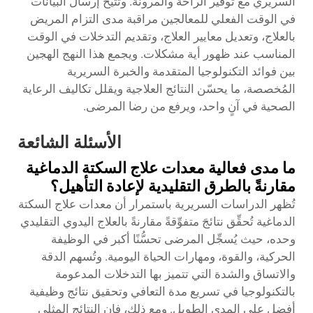
السريري مع توفير الراحة والمرونة. وتتيح إرسال البيانات
في الوقت الفعلي للمعالجين مراقبة مدى التزام المريض
بالعلاج، وتعديل معايير العلاج، وتقديم التدخلات في الوقت
المناسب عند ظهور أية مشكلات. ويجمع هذا النهج الهجين
بين فوائد التكنولوجيا المتقدمة والخبرة السريرية
المُخصصة، ما يحسّن النتائج العلاجية ويقلل تكاليف الرعاية
الصحية في آنٍ واحد، ويرفع من رضا المرضى.
الأسئلة الشائعة
ما مدى فعالية معدات علاج السكتة الدماغية
مقارنةً بالطرق التقليدية لإعادة التأهيل؟
تُظهر الدراسات السريرية باستمرار أن معدات علاج السكتة
الدماغية تُحقِّق نتائجَ متفوِّقةً مقارنةً بالعلاج اليدوي التقليدي
وحده، حيث يُسجِّل المرضى تحسُّنًا أكبر في الوظيفة
الحركية، والقوة، ومهارات الحياة اليومية. وتُسهم الدقة
والاتساق والشدة التي تتميز بها التدخلات المدعومة
بالتكنولوجيا في تسريع مدة التعافي وتحقيق نتائج وظيفية
أفضل على المدى الطويل. ومع ذلك، فإن النتائج المثلى