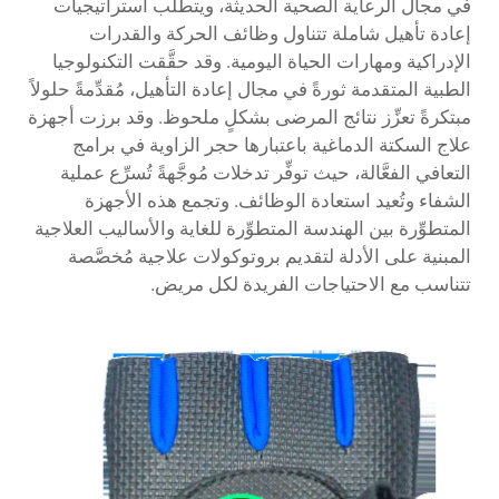
في مجال الرعاية الصحية الحديثة، ويتطلب استراتيجيات
إعادة تأهيل شاملة تتناول وظائف الحركة والقدرات
الإدراكية ومهارات الحياة اليومية. وقد حقَّقت التكنولوجيا
الطبية المتقدمة ثورةً في مجال إعادة التأهيل، مُقدِّمةً حلولاً
مبتكرةً تعزِّز نتائج المرضى بشكلٍ ملحوظ. وقد برزت أجهزة
علاج السكتة الدماغية باعتبارها حجر الزاوية في برامج
التعافي الفعَّالة، حيث توفِّر تدخلات مُوجَّهةً تُسرِّع عملية
الشفاء وتُعيد استعادة الوظائف. وتجمع هذه الأجهزة
المتطوِّرة بين الهندسة المتطوِّرة للغاية والأساليب العلاجية
المبنية على الأدلة لتقديم بروتوكولات علاجية مُخصَّصة
تتناسب مع الاحتياجات الفريدة لكل مريض.