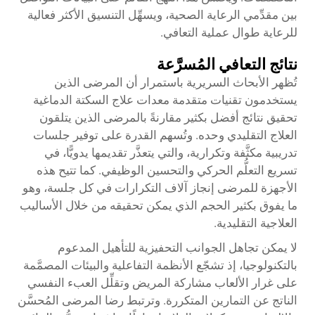
بين مقدِّمي الرعاية الصحية، ويسهِّل التنسيق الأكثر فعالية
للرعاية طوال عملية التعافي.
نتائج التعافي المُسرَّعة
تُظهر الأبحاث السريرية باستمرار أن المرضى الذين
يستخدمون تقنيات متقدمة
معدات علاج السكتة الدماغية
تحقيق نتائج أفضل بكثير مقارنةً بالمرضى الذين يتلقون
العلاج التقليدي وحده. وتُسهم القدرة على توفير جلسات
تدريبية مكثَّفة وتكرارية، والتي يتعذَّر تقديمها يدويًّا، في
تسريع التعلُّم الحركي والتحسين الوظيفي. كما تتيح هذه
الأجهزة للمرضى إنجاز آلاف التكرارات في كل جلسة، وهو
ما يفوق بكثير الحجم الذي يمكن تحقيقه من خلال الأساليب
العلاجية التقليدية.
لا يمكن تجاهل الجوانب التحفيزية للتأهيل المدعوم
بالتكنولوجيا، إذ تشجّع الأنظمة التفاعلية والبيئات المصمَّمة
على غرار الألعاب مشاركة المريض وتقلِّل العبء النفسي
الناتج عن التمارين المتكررة. وترتبط رضا المرضى المُحسَّن