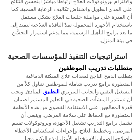
والالتزام ببروتوكولات العلاج ارتباطًا مباشرًا بتحسُّن النتائج
على المدى الطويل وانخفاض تكاليف الرعاية الصحية. كما
أن القدرة على مواصلة جلسات العلاج بشكل مستقل
باستخدام الأجهزة المحمولة تمدّ النافذة العلاجية لتمتد إلى
ما بعد برامج التأهيل الرسمية، مما يدعم استمرار التحسُّن
في بيئة المنزل.
استراتيجيات التنفيذ للمؤسسات الصحية
متطلبات تدريب الموظفين
يتطلب الدمج الناجح لمعدات علاج السكتة الدماغية
المتطورة برامج تدريب شاملة للموظفين تتناول كلاً من
التشغيل التقني والجانب السريري
التطبيق
المبادئ. ويجب
أن تستثمر المنشآت الصحية في التعليم المستمر لضمان
قدرة المعالجين على الاستفادة القصوى من هذه الأنظمة
المتطورة مع الحفاظ على سلامة المرضى. وينبغي أن
تشمل برامج التدريب تشغيل الأجهزة، وبروتوكولات تقييم
المرضى، وتخطيط العلاج، وإجراءات استكشاف الأخطاء
وإصلاحها لضمان الاستخدام الأمثل لهذه التكنولوجيا.