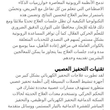
تدمج الأنظمة الروبوتية المعاصرة خوارزميات الذكاء
الاصطناعي التي تتعلم من كل تفاعل مع المريض، وتحسّن
باستمرار معايير العلاج لتحسين النتائج. وتضمن هذه
التكنولوجيا التكيفية أن تظل جلسات العلاج تحديًا ملائمًا ومع
ذلك قابلة للإنجاز، محافظًا على التوازن الدقيق الضروري
للتعلّم الحركي الفعّال. كما أن توافر المساعدة الروبوتية
بشكلٍ مستمرٍ يُسهم في التصدي للتحديات المتعلقة
بالكوادر العاملة في مرافق إعادة التأهيل، مما يوسع من
مدة وعدد جلسات العلاج بما يتجاوز ما يمكن للمعالجين
البشريين تقديمه وحدهم.
تقنيات التحفيز العصبي
لقد تطورت علاجات التحفيز الكهربائي بشكل كبير من
أجهزة تنشيط العضلات البسيطة إلى أنظمة تحفيز عصبي
متطورة تستهدف مسارات عصبية محددة تشارك في
التحكم الحركي. وتستخدم معدات العلاج الحديثة لحالات
السكتة الدماغية التحفيز الكهربائي الوظيفي، والتحفيز
المباشر للقشرة الدماغية بالتيار المستمر، ووسائل متقدمة