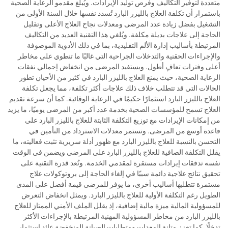
متعددة لتوفير التكاليف وفرص توليد الإيرادات. ويُبلغ مقدمو الرعاية الصحية
باستمرار أن تكلفة العلاج بالليزر البارد تُسدد نفسها خلال السنة الأولى من
التشغيل بفضل زيادة عدد المرضى ومعدلات نجاح العلاج الأعلى وتقليل
الحاجة إلى علاجات بديلة مكلفة. ويُلغي هذا التقنية العديد من التكاليف
المرتبطة بأساليب إدارة الألم التقليدية، بما في ذلك الأدوية الموصوفة
والإجراءات الحقنية والتدخلات الجراحية التي غالبًا ما تنطوي على مخاطر
أعلى وفترات تعافٍ أطول. ويستفيد المرضى من انخفاض إجمالي نفقات
الرعاية الصحية، حيث يمنع العلاج بالليزر البارد في كثير من الأحيان تطور
الحالات التي قد تتطلب خلاف ذلك علاجات أكثر تكلفة، مما يجعل تكلفة
العلاج بالليزر البارد استثمارًا حكيمًا في الرعاية الوقائية. كما أن سرعة تقديم
العلاج تسمح للمؤسسات الصحية بخدمة عدد أكبر من المرضى يوميًا، ما يزيد
من إمكانات الإيرادات مع توزيع التكلفة الثابتة للعلاج بالليزر البارد على
قاعدة أوسع من المرضى. وتستمر معدلات الاسترداد من التأمين في
التحسن بالنسبة للعلاج بالليزر البارد مع ظهور أدلة سريرية تثبت فعاليته، ما
يقلل التكلفة الصافية للعلاج بالليزر البارد على المرضى ويضمن في الوقت
نفسه تدفقات إيرادات مستقرة لمقدمي الخدمة. وتُعد قدرة التقنية على
تحقيق نتائج علاجية دائمة سببًا في إلغاء الحاجة إلى بروتوكولات علاج
مستمرة تتطلبها أساليب أخرى، ما يوفر للمرضى قيمة أفضل على المدى
الطويل رغم التكلفة الأولية للعلاج بالليزر البارد. ويمثل انخفاض التعرض
للمسؤولية المالية ميزة مالية إضافية، إذ يقلل الملف الأمني الممتاز للعلاج
بالليزر البارد من مخاطر المسؤولية المهنية المرتبطة بالإجراءات الأكثر
تدخلًا. كما تعزز متانة المعدات ومتطلبات الصيانة المنخفضة عائد استثمار