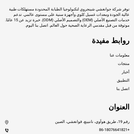
توفر شركة جوانغشي شينجروي لتكنولوجيا الطبابة المحدودة مستهلكات طبية
عالية الجودة ومعدات غسيل كلوي وأجهزة سنية على مستوى عالمي. تدعم
خدمات التصنيع الأصلي (OEM) والتصميم الأصلي (ODM). خبرة تزيد عن 15 عامًا.
موثوقة من قبل مقدمي الرعاية الصحية حول العالم. اتصل بنا اليوم.
روابط مفيدة
معلومات عنا
منتجات
أخبار
التطبيق
اتصل بنا
العنوان
رقم 19، طريق هوآوي، ناننينغ، قوانغشي، الصين
+86-18076641821