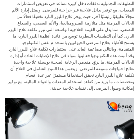
التطبيقات التجميلية تدفقات دخل كبيرة تساعد في تعويض استثمارات
المعدات، مع توفير بدائل علاجية غير جراحية للمرضى. ويمثل إدارة الألم
مجالاً تطبيقيًا رئيسيًا آخر، حيث يوفر علاج الليزر البارد تخفيفًا فعالًا من
الحالات المزمنة مثل متلازمة الفيبروميالغيا، والألم العصبي، والصداع
النصفي، مما يدل على القيمة العلاجية الواسعة التي تبرر تكلفة علاج الليزر
البارد. كما أن التطبيقات البيطرية توسع من فائدة أنظمة الليزر البارد، ما
يسمح للأطباء بعلاج المرضى الحيوانيين باستخدام نفس التكنولوجيا
المتقدمة، وبالتالي مضاعفة العائد على استثمارات تكلفة علاج الليزر البارد.
وقد أثبتت هذه التكنولوجيا فعاليتها سواء في علاج الإصابات الحادة أو إدارة
الحالات المزمنة، ما يزوّد مقدمي الرعاية الصحية بوسيلة علاجية واحدة
تعالج احتياجات متنوعة للمرضى. ويضمن هذا التنوع الشامل في العلاج أن
تكلفة علاج الليزر البارد تحقق استخدامًا مستمرًا عبر عدة أقسام
وتخصصات، ما يزيد من كفاءة استخدام المعدات والعوائد المالية، مع توفير
إمكانية وصول المرضى إلى تقنيات علاجية حديثة.