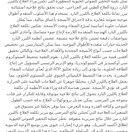
تمثل تقنية التحفيز الضوئي الحيوية المتطورة التي تكمن وراء العلاج بالليزر
البارد ذروة العلاج الطبي غير الجراحي، حيث تحقق نتائج علاجية استثنائية
تبرر تمامًا تكلفة العلاج بالليزر البارد. يستخدم هذا الأسلوب المتقدم أطوال
موجية ضوئية مُعايرة بدقة لاختراق الأنسجة بأعماق مثالية، مما يُفعّل
عمليات خلوية أساسية تُسرّع الشفاء وتجدد الأنسجة. تعكس تكلفة العلاج
بالليزر البارد الهندسة المتقدمة اللازمة لإنتاج ضوء متماسك وأحادي اللون
بمواصفات دقيقة تضمن نتائج علاجية متسقة. تتضمن أنظمة الليزر البارد
الحديثة خيارات متعددة للأطوال الموجية، مما يمكن الممارسين من تخصيص
العلاجات حسب أنواع الأنسجة المحددة والأهداف العلاجية، وبالتالي تحقيق
أقصى قيمة من تكلفة العلاج بالليزر البارد. تقوم التقنية بتنشيط السيتوكروم
سي أوكسيديز في الميتوكوندريا، وهو الإنزيم الرئيسي المسؤول عن إنتاج
الطاقة الخلوية، ما يؤدي إلى زيادة تخليق ATP الذي يُغذّي عمليات الشفاء
المعززة. يحدث هذا التنشيط الكيميائي الحيوي على المستوى الخلوي، مما
يجعل العلاج بالليزر البارد مختلفًا جوهريًا عن العلاجات القائمة على الحرارة
التي قد تؤذي الأنسجة. تضمن هندسة الدقة وراء هذه الأنظمة أن تكلفة
العلاج بالليزر البارد تتحول إلى نتائج علاجية موثوقة وقابلة للتكرار عبر فئات
متنوعة من المرضى. يمكن تعديل بروتوكولات العلاج بدقة حسب الطول
الموجي وكثافة القدرة ومدة التعرض، مما يوفر تحكمًا غير مسبوق في
المتغيرات العلاجية التي تُحسّن نتائج المرضى مع تبرير تكلفة العلاج بالليزر
البارد من خلال نتائج سريرية متفوقة. تحفّز عملية التحفيز الضوئي الحيوية
إطلاق أكسيد النيتريك، وهو جزيء إشارات حيوي يعزز توسع الأوعية الدموية
وتحسين تدفق الدم إلى المناطق المعالجة. يسرّع هذا التدفق الدموي المعزز