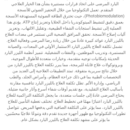
البارد المرضى على اتخاذ قرارات مستنيرة بشأن هذا الخيار العلاجي
المتقدم. تعمل التكنولوجيا من خلال التحفيز الضوئي للأنسجة
(Photobiomodulation)، حيث تخترق الطاقة الضوئية المستهدفة الأنسجة
بعمق دقيق لتنشيط الميتوكوندريا داخل الخلايا وتعزيز إنتاج ATP. يؤدي هذا
العملية إلى تنشيط استجابات الشفاء الطبيعية، وتقليل الالتهاب، وتعزيز
آليات إصلاح الأنسجة. تحقق المرافق الصحية التي تستثمر في معدات العلاج
بالليزر البارد عوائد كبيرة عادةً من خلال زيادة رضا المرضى وفعالية العلاج.
تشمل تكلفة العلاج بالليزر البارد الاستثمار الأولي في المعدات، والصيانة
المستمرة، وتدريب الموظفين، والنفقات التشغيلية. تتميز أنظمة الليزر البارد
الحديثة بإمكانيات توجيه متقدمة، وخيارات متعددة للأطوال الموجية،
وبروتوكولات علاج قابلة للبرمجة، مما يبرر تكلفة العلاج بالليزر البارد من
خلال نتائج سريرية متفوقة. تمتد التطبيقات العلاجية إلى العديد من
التخصصات الطبية بما في ذلك جراحة العظام، وأمراض الجلد، والطب
الرياضي، وإدارة الألم. تظل تكلفة العلاج بالليزر البارد تنافسية مقارنة
بأساليب العلاج التقليدية، مع تقديم أوقات شفاء أسرع وآثار جانبية ضئيلة.
يحتاج المرضى عادةً إلى جلسات متعددة، ما يجعل التكلفة التراكمية للعلاج
بالليزر البارد اعتبارًا مهمًا في تخطيط العلاج. تختلف تغطية التأمين للعلاج
بالليزر البارد، مما يؤثر على التكلفة الصافية التي يدفعها المريض. تتواصل
تطورات التكنولوجيا مع ظهور أجهزة جديدة تقدم دقة وتنوعًا علاجيًا محسّنين،
ما يؤثر على مشهد تكلفة العلاج بالليزر البارد بشكل عام.