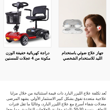
مساعدة للمشي لذوي
الاحتياجات الخاصة، بيع مباشر
من المصنع
جهاز علاج ضوئي باستخدام
دراجة كهربائية خفيفة الوزن
الليد للاستخدام الشخصي
مكونة من 4 عجلات للمسنين
الاحترافي، إشعاع ليزر أحمر
وكبار السن، سعة 180 كجم،
لعلاج طنين الأذن والتهاب
بطارية حمض الرصاص القابلة
الأذن الوسطى والتهاب
للطي 24 فولت 12 أمبير،
الجيوب الأنفية والتهاب الأنف
للأشخاص ذوي الإعاقات
تُعد تكلفة علاج الليزر البارد ذات قيمة استثنائية من خلال مزايا
علاجية متعددة تفوق بشكل كبير الاستثمار الأولي. يشهد المرضى
معدلات شفاء أسرع مع علاج الليزر البارد، وغالبًا ما تقل فترات
التعافي بنسبة 30-50 بالمئة مقارنة بالعلاجات التقليدية، مما يجعل