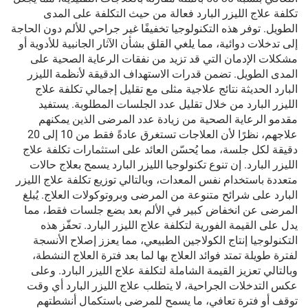
تكلفة علاج الليزر البارد فعالة من حيث التكلفة على المدى
الطويل. توفر هذه التكنولوجيا تخفيفًا غير جراحي للألم دون الحاجة
إلى تدخلات دوائية، مما يلغي القلق بشأن الآثار الجانبية للأدوية أو
مشكلات الإدمان التي قد تزيد من نفقات الرعاية الصحية على
المدى الطويل. تضمن قدرات الاستهداف الدقيقة لأنظمة الليزر
البارد الحديثة نتائج علاجية مثلى مع تقليل إجمالي تكلفة علاج
الليزر البارد من خلال تقليل عدد الجلسات المطلوبة. يستفيد
مقدمو الرعاية الصحية من زيادة عدد المرضى الذين يمكنهم
علاجهم، نظرًا لأن العلاجات تستغرق عادةً فقط من 10 إلى 20
دقيقة لكل جلسة، مما يُحسّن العائد على استثمارات تكلفة علاج
الليزر البارد. إن تنوع تكنولوجيا الليزر البارد يسمح بعلاج حالات
متعددة باستخدام نفس المعدات، وبالتالي توزيع تكلفة علاج الليزر
البارد على شرائح متنوعة من المرضى وبروتوكولات العلاج. يُبلغ
المرضى عن انخفاض كبير في الألم بعد بضع جلسات فقط، مما
يدل على القيمة الفورية لتكلفة علاج الليزر البارد. تحفّز هذه
التكنولوجيا إنتاج الكولاجين الطبيعي، مما يعزز إصلاح الأنسجة
لفترة طويلة تمتد فوائد العلاج بها لما بعد فترة العلاج النشطة،
وبالتالي تعزيز القيمة الشاملة لتكلفة علاج الليزر البارد. وعلى
عكس التدخلات الجراحية، لا يتطلب علاج الليزر البارد أي وقت
توقف أو فترة تعافي، ما يسمح للمرضى باستكمال أنشطتهم