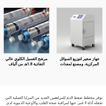
الدم مقياس ضغط الدم جهاز
الرأس
قياس ضغط الدم عبر اليو إس
بي
جهاز صغير لتوزيع السوائل
مرشح الغسيل الكلوي عالي
المركزية، ومصنع لمعدات
النفاذية 1.8هـ من ألياف
معالجة مياه الغسيل الكلوي
البولي سلفون المجوفة لعلاج
فشل الكلى
توفر مخطط ضغط الدم للمراهقين العديد من المزايا العملية التي
تجعله أداة لا غنى عنها لمراقبة صحة القلب والأوعية الدموية لدى