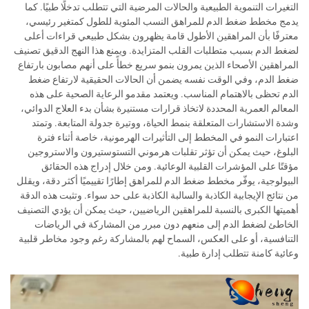
التغيرات التنموية الطبيعية والحالات المرضية التي تتطلب تدخلًا طبيًا. كما
يدمج مخطط ضغط الدم للمراهق النسب المئوية للطول كمتغير رئيسي،
معترفًا بأن المراهقين الأطول قامة يظهرون بشكل طبيعي قراءات أعلى
لضغط الدم بسبب متطلبات القلب المتزايدة. ويمنع هذا النهج الدقيق تصنيف
المراهقين الأصحاء الذين يمرون بنمو سريع خطأً على أنهم مصابون بارتفاع
ضغط الدم، وفي الوقت نفسه يضمن أن الحالات الحقيقية لارتفاع ضغط
الدم تحظى بالاهتمام المناسب. ويعتمد مقدمو الرعاية الصحية على هذه
المعالم العمرية المحددة لاتخاذ قرارات مستنيرة بشأن بدء العلاج الدوائي،
وشدة الاستشارات المتعلقة بنمط الحياة، ووتيرة جدولة المتابعة. وتمتد
اعتبارات النمو في المخطط إلى التأثيرات الهرمونية، خاصة أثناء فترة
البلوغ، حيث يمكن أن تؤثر تقلبات هرموني التستوستيرون والاستروجين
مؤقتًا على المؤشرات القلبية الوعائية. ومن خلال إدراج هذه الحقائق
البيولوجية، يوفّر مخطط ضغط الدم للمراهق إطارًا تقييميًا أكثر دقة، ويقلل
من نتائج الإيجابية الكاذبة والسالبة الكاذبة على حد سواء. وتثبت هذه الدقة
أهميتها الكبرى بالنسبة للمراهقين الرياضيين، حيث يمكن أن يؤدي التصنيف
الخاطئ لضغط الدم إلى منعهم دون مبرر من المشاركة في الرياضات
التنافسية، أو على العكس، السماح لهم بالمشاركة رغم وجود مخاطر قلبية
وعائية كامنة تتطلب إدارة طبية.