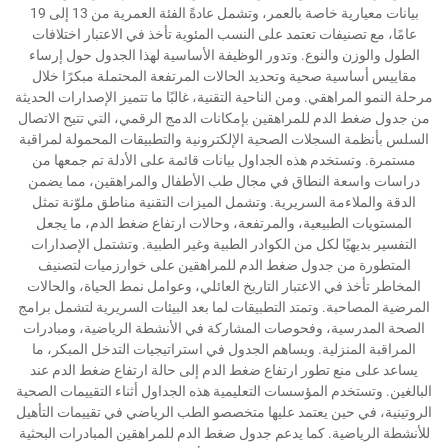
بيانات معيارية خاصة بالعمر، وتشمل عادةً الفئة العمرية من 13 إلى 19
عامًا، مع تصنيفات تعتمد على النسب المئوية تأخذ في الاعتبار اختلافات
الطول والوزن والنوع. وتدور الوظيفة الأساسية لهذا الجدول حول إرساء
مقاييس أساسية صحية وتحديد الحالات المرتفعة المحتملة مبكرًا خلال
مرحلة النمو المراهقي. ومن الناحية التقنية، غالبًا ما تتميز الإصدارات الحديثة
من جدول ضغط الدم للمراهقين بإمكانات الدمج الرقمي، التي تتيح الاتصال
السلس بأنظمة السجلات الصحية الإلكترونية والتطبيقات المحمولة لمراقبة
مستمرة. وتستخدم هذه الجداول بيانات قائمة على الأدلة تم جمعها من
دراسات واسعة النطاق في مجال طب الأطفال والمراهقين، مما يضمن
الدقة والملاءمة السريرية. وتشمل الميزات التقنية مناطق ملوّنة تمثل
المستويات الطبيعية، والمرتفعة، وحالات ارتفاع ضغط الدم، ما يجعل
التفسير بديهيًا لكل من الكوادر الطبية وغير الطبية. وتشتمل الإصدارات
المتطورة من جدول ضغط الدم للمراهقين على خوارزميات لتصنيف
المخاطر تأخذ في الاعتبار التاريخ العائلي، وعوامل نمط الحياة، والحالات
المرضية المصاحبة. وتمتد التطبيقات لما بعد البيئات السريرية لتشمل برامج
الصحة المدرسية، وفحوصات المشاركة في الأنشطة الرياضية، ومبادرات
المراقبة المنزلية. ويساهم الجدول في استراتيجيات التدخل المبكر، ما
يساعد على منع تطور ارتفاع ضغط الدم إلى حالة ارتفاع ضغط الدم عند
البالغين. وتستخدم المؤسسات التعليمية هذه الجداول أثناء التقييمات الصحية
الروتينية، في حين يعتمد عليها متخصصو الطب الرياضي في تقييمات التأهيل
للأنشطة الرياضية. كما يدعم جدول ضغط الدم للمراهقين المبادرات البحثية