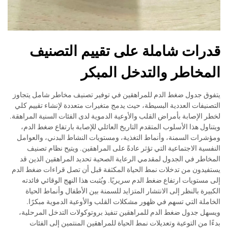
قدرات شاملة على تقييم التصنيف
المخاطر والتدخل المبكر
يتفوق جدول ضغط الدم للمراهقين في توفير تصنيف مخاطر شامل يتجاوز
التصنيفات العددية البسيطة، حيث يدمج متغيرات متعددة لإنشاء تقييم كلي
لخطر الإصابة بأمراض القلب والأوعية الدموية لدى الفئات السنية المراهقة.
ويتناول هذا الأسلوب المتقدم التاريخ العائلي للإصابة بارتفاع ضغط الدم،
ومؤشرات السمنة، وأنماط التغذية، ومستويات النشاط البدني، والعوامل
النفسية الاجتماعية التي تؤثر عادةً على المراهقين. ويتيح نظام تصنيف
المخاطر في الجدول لمقدمي الرعاية الصحية تحديد المراهقين الذين قد
يستفيدون من تدخلات نمط الحياة المكثفة قبل أن تصل قراءات ضغط الدم
إلى مستويات ارتفاع ضغط الدم سريريًا. ويُثبت هذا النهج الوقائي فائدته
الكبيرة بالنظر إلى الانتشار المتزايد للسمنة بين الأطفال وأنماط الحياة
الخاملة التي تسهم في ظهور مشكلات القلب والأوعية الدموية مبكرًا.
ويسهل جدول ضغط الدم للمراهقين تنفيذ بروتوكولات التدخل المرحلية،
بدءًا من التوعية وتعديلات نمط الحياة للمراهقين المنتمين إلى الفئات