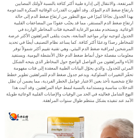
المرتفعة، والانتقال إلى إدارة طبية أكثر كثافة بالنسبة لأولئك المصابين
بارتفاع ضغط الدم المؤكد. وقد أظهرت القدرات الوقائية المبكرة المدعومة
بهذا الجدول نجاحًا كبيرًا في منع التطور من ارتفاع ضغط الدم إلى حالة
ارتفاع ضغط الدم المستقر، مما قد يجنّب عقودًا من المضاعفات القلبية
الوعائية. ويستخدم مقدمو الرعاية الصحية فئات المخاطر الواردة في
الجدول لتوجيه تواتر مواعيد المتابعة، بحيث يتلقى المراهقون الأكثر عرضة
للمخاطر رصدًا ودعمًا أكثر كثافة. كما يساعد نظام التصنيف أيضًا في تحديد
المرشحين لمراقبة ضغط الدم البيئي، وهي تقنية تقييم أكثر شمولاً توفر
معلومات مفصلة حول أنماط ضغط الدم خلال الأنشطة اليومية. ويستفيد
الآباء والمراهقون من التواصل الواضح حول المخاطر الذي يتيحه الشكل
المرئي للجدول، والذي يحوّل البيانات الطبية المعقدة إلى فئات مفهومة
تحفّز التغييرات السلوكية. ويدعم جدول ضغط الدم للمراهقين تطوير خطط
علاج شخصية تأخذ بعين الاعتبار عوامل الخطر الفردية، مما يضمن أن تظل
التدخلات مناسبة ومستدامة بالنسبة لنمط حياة المراهقين. وقد أثبت هذا
النهج الشامل فعاليته في الحد من الوفيات والإصابات القلبية الوعائية طويلة
الأمد عند تنفيذه بشكل منتظم طوال سنوات المراهقة.