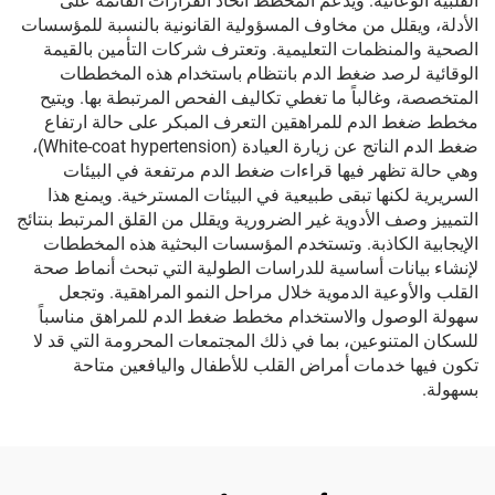
القلبية الوعائية. ويدعم المخطط اتخاذ القرارات القائمة على
الأدلة، ويقلل من مخاوف المسؤولية القانونية بالنسبة للمؤسسات
الصحية والمنظمات التعليمية. وتعترف شركات التأمين بالقيمة
الوقائية لرصد ضغط الدم بانتظام باستخدام هذه المخططات
المتخصصة، وغالباً ما تغطي تكاليف الفحص المرتبطة بها. ويتيح
مخطط ضغط الدم للمراهقين التعرف المبكر على حالة ارتفاع
ضغط الدم الناتج عن زيارة العيادة (White-coat hypertension)،
وهي حالة تظهر فيها قراءات ضغط الدم مرتفعة في البيئات
السريرية لكنها تبقى طبيعية في البيئات المسترخية. ويمنع هذا
التمييز وصف الأدوية غير الضرورية ويقلل من القلق المرتبط بنتائج
الإيجابية الكاذبة. وتستخدم المؤسسات البحثية هذه المخططات
لإنشاء بيانات أساسية للدراسات الطولية التي تبحث أنماط صحة
القلب والأوعية الدموية خلال مراحل النمو المراهقية. وتجعل
سهولة الوصول والاستخدام مخطط ضغط الدم للمراهق مناسباً
للسكان المتنوعين، بما في ذلك المجتمعات المحرومة التي قد لا
تكون فيها خدمات أمراض القلب للأطفال واليافعين متاحة
بسهولة.