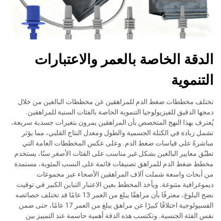
الدقة الخاصة بالعمر والاعتبارات
التنموية
تختلف مخططات ضغط الدم للمراهقين عن مخططات البالغين من خلال
دمجها الدقيق للفيزيولوجيا التنموية الخاصة بالفئات السنية للمراهقين.
يُعترف بهذا النهج المتخصص بأن المراهقين يمرون بتغيرات جسدية سريعة،
تشمل زيادة في الكتلة الجسمية والطول ومعدل النتاج القلبي، مما يؤثر
مباشرةً على قياسات ضغط الدم. وعلى عكس المخططات العامة التي
تطبّق معايير البالغين بشكل غير مناسب على الفئات الأصغر سنًا، يستخدم
مخطط ضغط الدم للمراهق تصنيفات قائمة على النسب المئوية، مستمدة
من أبحاث واسعة شملت آلاف المراهقين الأصحاء عبر مجموعات
ديموغرافية متنوعة. ويأخذ المخطط بعين الاعتبار التباين الكبير في توقيت
نضج البلوغ، معترفًا بأن مراهقًا يبلغ من العمر 13 عامًا قد تختلف خصائصه
الفسيولوجية اختلافًا كبيرًا عن مراهق يبلغ من العمر 17 عامًا، حتى ضمن
نفس الفئة الجنسية. وتكتسب هذه الدقة أهمية حاسمة عند التمييز بين