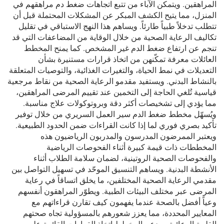
المراهقين. ويتمكن الآباء من تتبع اتجاهات ضغط دم مراهقهم في
المنزل، مما يتيح الكشف المبكر عن المشكلات المحتملة قبل أن
تتطلب تدخلاً طبياً طارئاً. ويساهم هذا النهج الاستباقي في تقليل
تكاليف الرعاية الصحية من خلال الوقاية من المضاعفات التي قد
تنجم عن ارتفاع ضغط الدم غير المشخص. كما يمنح المخطط
العائلات معرفة تمكّنهن من اتخاذ قرارات مستنيرة بشأن
التعديلات في نمط الحياة، والتغيرات الغذائية، والتوصيات المتعلقة
بالنشاط البدني. ويستفيد مقدمو الرعاية الصحية من نقاط مرجعية
قياسية تُلغي الحاجة إلى التخمين عند تقييم المرضى المراهقين،
مما يؤدي إلى تشخيصات أكثر دقة وبروتوكولات علاج مناسبة.
ويُسهّل مخطط ضغط الدم سير العمل السريري من خلال توفير
تأكيد بصري فوري لما إذا كانت القراءات ضمن الحدود الطبيعية.
ويعتبر الممرضون المدرسون والمدربون الرياضيون هذه
المخططات ذات قيمة كبيرة أثناء الفحوصات الرياضية
والفحوصات الصحية الروتينية، لضمان سلامة الطلاب أثناء
الأنشطة البدنية. ويساهم التنسيق الموحّد في تسهيل التواصل بين
مقدمي الرعاية الصحية المختلفين، ما يخلق اتساقاً في رعاية
المرضى عبر مختلف البيئات الطبية. ويطوّر المراهقون أنفسهم
وعياً أفضل بالصحة عندما يفهمون كيف تقارن قراءاتهم مع
المعايير المحددة، مما يعزز شعورهم بالمسؤولية تجاه صحتهم