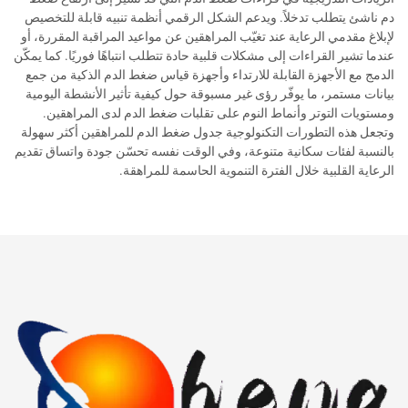
دم ناشئ يتطلب تدخلاً. ويدعم الشكل الرقمي أنظمة تنبيه قابلة للتخصيص
لإبلاغ مقدمي الرعاية عند تغيّب المراهقين عن مواعيد المراقبة المقررة، أو
عندما تشير القراءات إلى مشكلات قلبية حادة تتطلب انتباهًا فوريًا. كما يمكّن
الدمج مع الأجهزة القابلة للارتداء وأجهزة قياس ضغط الدم الذكية من جمع
بيانات مستمر، ما يوفّر رؤى غير مسبوقة حول كيفية تأثير الأنشطة اليومية
ومستويات التوتر وأنماط النوم على تقلبات ضغط الدم لدى المراهقين.
وتجعل هذه التطورات التكنولوجية جدول ضغط الدم للمراهقين أكثر سهولة
بالنسبة لفئات سكانية متنوعة، وفي الوقت نفسه تحسّن جودة واتساق تقديم
الرعاية القلبية خلال الفترة التنموية الحاسمة للمراهقة.