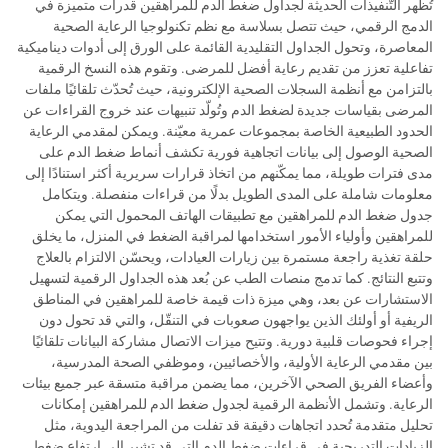
تُظهر التّنفيذات الحديثة لجداول ضغط الدم للمراهقين قدرات متميزة في
الدمج الرقمي، حيث تتصل بسلاسة مع نظم تكنولوجيا الرعاية الصحية
المعاصرة، وتحول الجداول التقليدية القائمة على الورق إلى أدوات ديناميكية
تفاعلية تعزز من تقديم رعاية أفضل للمرضى. وتقوم هذه النسخ الرقمية
بالتزامن مع أنظمة السجلات الصحية الإلكترونية، حيث تُحدّث تلقائيًا ملفات
المرضى بقياسات جديدة لضغط الدم وتُولّد تنبيهات عند خروج القراءات عن
الحدود الطبيعية الخاصة بمجموعات عمرية معيّنة. ويمكن لمقدمي الرعاية
الصحية الوصول إلى بيانات اتجاهية فورية تكشف أنماط ضغط الدم على
مدى فترات طويلة، مما يمكّنهم من اتخاذ قرارات سريرية أكثر استنادًا إلى
معلومات شاملة على المدى الطويل بدلًا من قراءات منفصلة. ويتكامل
جدول ضغط الدم للمراهقين مع تطبيقات الهاتف المحمول التي يمكن
للمراهقين وأولياء الأمور استخدامها لمراقبة الضغط في المنزل، ما يخلق
حلقة تغذية راجعة مستمرة بين زيارات العيادات، ويحسّن الالتزام بالعلاج
وتتبع النتائج. كما تدمج منصات الطب عن بُعد هذه الجداول الرقمية لتسهيل
الاستشارات عن بعد، وهي ميزة ذات قيمة خاصة للمراهقين في المناطق
الريفية أو أولئك الذين يواجهون صعوبات في التنقّل، والتي قد تحول دون
إجراء فحوصات قلبية دورية. وتتيح ميزات الاتصال مشاركة البيانات تلقائيًا
بين مقدمي الرعاية الأولية، والأخصائيين، وموظفي الصحة المدرسية،
وأعضاء الفريق الصحي الآخرين، مما يضمن مراقبة متسقة عبر جميع بيئات
الرعاية. وتشمل الأنظمة الرقمية لجدول ضغط الدم للمراهقين إمكانات
تحليل متقدمة تُحدد اتجاهات دقيقة قد تفلت من المراجعة اليدوية، مثل
الزيادات التدريجية في قراءات ضغط الدم التي قد تشير إلى ارتفاع ضغط