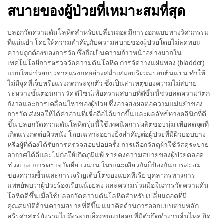
สบายของผู้ป่วยที่เหมาะสมที่สุด
ปลอกวัดความดันโลหิตสำหรับเปลี่ยนถอดมีการออกแบบทางวิศวกรรม
ที่แม่นยำ โดยให้ความสำคัญกับความสบายของผู้ป่วยโดยไม่ลดทอน
ความถูกต้องของการวัด ซึ่งถือเป็นความก้าวหน้าอย่างมากใน
เทคโนโลยีการตรวจวัดความดันโลหิต การจัดวางแผ่นพอง (bladder)
แบบใหม่ช่วยกระจายแรงกดอย่างสม่ำเสมอบริเวณรอบต้นแขน ทำให้
ไม่มีจุดที่เจ็บหรือแรงกดกระจุกตัว ซึ่งเป็นสาเหตุของความไม่สบาย
ระหว่างขั้นตอนการวัด ดีไซน์เพื่อความสบายที่ดีขึ้นนี้ช่วยลดความวิตก
กังวลและการเคลื่อนไหวของผู้ป่วย ซึ่งอาจส่งผลต่อความแม่นยำของ
การวัด ส่งผลให้ได้ค่าอ่านที่เชื่อถือได้มากขึ้นและผลลัพธ์ทางคลินิกที่ดี
ขึ้น ปลอกวัดความดันโลหิตรุ่นนี้ใช้เทคนิคการผลิตขอบนุ่ม เพื่อลดจุดที่
เกิดแรงกดต่อผิวหนัง โดยเฉพาะอย่างยิ่งสำคัญต่อผู้ป่วยที่มีผิวบอบบาง
หรือผู้ที่ต้องได้รับการตรวจสอบบ่อยครั้ง การเลือกวัสดุผ้าใช้วัสดุระบาย
อากาศได้ดีและไม่ก่อให้เกิดภูมิแพ้ ช่วยคงความสบายของผู้ป่วยตลอด
ช่วงเวลาการตรวจวัดที่ยาวนาน ในขณะเดียวกันก็ป้องกันการสะสม
ของความชื้นและการเจริญเติบโตของแบคทีเรีย บุคลากรทางการ
แพทย์พบว่าผู้ป่วยร้องเรียนน้อยลง และความร่วมมือในการวัดความดัน
โลหิตดีขึ้นเมื่อใช้ปลอกวัดความดันโลหิตสำหรับเปลี่ยนถอดที่มี
คุณสมบัติด้านความสบายที่ดีขึ้น แนวคิดด้านการออกแบบตามหลัก
สรีรศาสตร์ยังรวมไปถึงระบบล็อกของปลอก ที่มีตัวยึดทำงานลื่นไหล ยึด