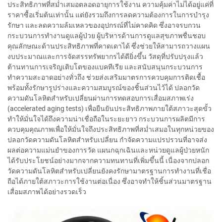
ประสิทธิภาพที่สม่ำเสมอตลอดอายุการใช้งาน ความคุ้มค่าไม่ได้อยู่แค่ที่
ราคาซื้อเริ่มต้นเท่านั้น แต่ยังรวมถึงการลดความต้องการในการบำรุง
รักษา และลดความล้มเหลวของอุปกรณ์ที่ไม่คาดคิด ซึ่งอาจรบกวน
กระบวนการทำงานดูแลผู้ป่วย ผู้บริหารด้านการดูแลสุขภาพชื่นชอบ
คุณลักษณะด้านประสิทธิภาพที่คาดเดาได้ ซึ่งช่วยให้สามารถวางแผน
งบประมาณและการจัดสรรทรัพยากรได้ดียิ่งขึ้น วัสดุที่ปรับปรุงแล้ว
ต้านทานการเจริญเติบโตของแบคทีเรีย และสนับสนุนกระบวนการ
ทำความสะอาดอย่างทั่วถึง ช่วยส่งเสริมมาตรการควบคุมการติดเชื้อ
พร้อมทั้งรักษารูปร่างและความสมบูรณ์ของชิ้นส่วนไว้ได้ ปลอกวัด
ความดันโลหิตสำหรับเปลี่ยนผ่านการทดสอบการเสื่อมสภาพเร่ง
(accelerated aging tests) เพื่อยืนยันประสิทธิภาพภายใต้สภาวะสุดขั้ว
ทำให้มั่นใจได้ถึงความน่าเชื่อถือในระยะยาว กระบวนการผลิตมีการ
ควบคุมคุณภาพเพื่อให้มั่นใจถึงประสิทธิภาพที่สม่ำเสมอในทุกหน่วยของ
ปลอกวัดความดันโลหิตสำหรับเปลี่ยน กำจัดความแปรปรวนที่อาจส่ง
ผลต่อความแม่นยำของการวัด แผนกฉุกเฉินและหน่วยดูแลผู้ป่วยหนัก
ได้รับประโยชน์อย่างมากจากความทนทานที่เพิ่มขึ้นนี้ เนื่องจากปลอก
วัดความดันโลหิตสำหรับเปลี่ยนยังคงรักษามาตรฐานการทำงานที่เชื่อ
ถือได้ภายใต้สภาวะการใช้งานต่อเนื่อง ซึ่งอาจทำให้ชิ้นส่วนมาตรฐาน
เสื่อมสภาพได้อย่างรวดเร็ว