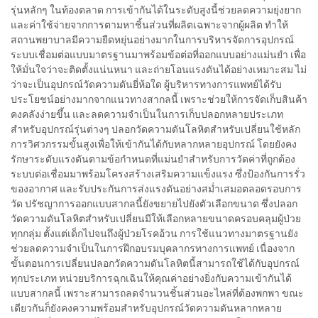
รุ่นหลักๆ ในท้องตลาด การเข้ากันได้ในระดับสูงนี้ช่วยลดความยุ่งยาก
และค่าใช้จ่ายจากการตามหาชิ้นส่วนที่ผลิตเฉพาะจากผู้ผลิต ทำให้
สถานพยาบาลมีความยืดหยุ่นอย่างมากในการบริหารจัดการอุปกรณ์
ระบบเชื่อมต่อแบบมาตรฐานมาพร้อมข้อต่อที่ออกแบบอย่างแม่นยำ เพื่อ
ให้มั่นใจว่าจะติดตั้งแน่นหนา และถ่ายโอนแรงดันได้อย่างเหมาะสม ไม่
ว่าจะเป็นอุปกรณ์วัดความดันยี่ห้อใด ผู้บริหารทางการแพทย์ได้รับ
ประโยชน์อย่างมากจากแนวทางสากลนี้ เพราะช่วยให้การจัดเก็บสินค้า
คงคลังง่ายขึ้น และลดความจำเป็นในการเก็บปลอกหลายประเภท
สำหรับอุปกรณ์รุ่นต่างๆ ปลอกวัดความดันโลหิตสำหรับเปลี่ยนใช้หลัก
การวิศวกรรมขั้นสูงเพื่อให้เข้ากันได้กับหลากหลายอุปกรณ์ โดยยังคง
รักษาระดับแรงดันตามข้อกำหนดที่แม่นยำสำหรับการวัดค่าที่ถูกต้อง
ระบบต่อเชื่อมมาพร้อมโครงสร้างเสริมความแข็งแรง ซึ่งป้องกันการรั่ว
ของอากาศ และรับประกันการส่งแรงดันอย่างสม่ำเสมอตลอดรอบการ
วัด ปรัชญาการออกแบบสากลนี้ยังขยายไปยังตัวเลือกขนาด ซึ่งปลอก
วัดความดันโลหิตสำหรับเปลี่ยนมีให้เลือกหลายขนาดครอบคลุมผู้ป่วย
ทุกกลุ่ม ตั้งแต่เด็กไปจนถึงผู้ป่วยโรคอ้วน การใช้แนวทางมาตรฐานยัง
ช่วยลดความจำเป็นในการฝึกอบรมบุคลากรทางการแพทย์ เนื่องจาก
ขั้นตอนการเปลี่ยนปลอกวัดความดันโลหิตนี้สามารถใช้ได้กับอุปกรณ์
ทุกประเภท หน่วยบริการฉุกเฉินให้คุณค่าอย่างยิ่งกับความเข้ากันได้
แบบสากลนี้ เพราะสามารถลดจำนวนชิ้นส่วนอะไหล่ที่ต้องพกพา ขณะ
เดียวกันก็ยังคงความพร้อมสำหรับอุปกรณ์วัดความดันหลากหลาย