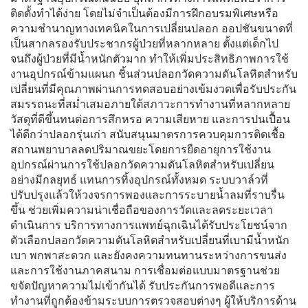
ติดตั้งทำได้ง่าย โดยไม่จำเป็นต้องมีการฝึกอบรมพิเศษหรือ
ความชำนาญทางเทคนิคในการเปลี่ยนปลอก ออปชันขนาดที่
เป็นสากลรองรับประชากรผู้ป่วยที่หลากหลาย ตั้งแต่เด็กไป
จนถึงผู้ป่วยที่มีน้ำหนักตัวมาก ทำให้เพิ่มประสิทธิภาพการใช้
งานอุปกรณ์ข้ามแผนก ชิ้นส่วนปลอกวัดความดันโลหิตสำหรับ
เปลี่ยนที่มีคุณภาพผ่านการทดสอบอย่างเข้มงวดเพื่อรับประกัน
สมรรถนะที่สม่ำเสมอภายใต้สภาวะการทำงานที่หลากหลาย
วัสดุที่ดีขึ้นทนต่อการสึกหรอ ความเสียหาย และการปนเปื้อน
ได้ดีกว่าปลอกรุ่นเก่า สนับสนุนมาตรการควบคุมการติดเชื้อ
สถานพยาบาลลดปริมาณขยะโดยการยืดอายุการใช้งาน
อุปกรณ์ผ่านการใช้ปลอกวัดความดันโลหิตสำหรับเปลี่ยน
อย่างมีกลยุทธ์ แทนการทิ้งอุปกรณ์ทั้งหมด ระบบวาล์วที่
ปรับปรุงแล้วให้วงจรการพองและการระบายน้ำลมที่ราบรื่น
ขึ้น ช่วยเพิ่มความน่าเชื่อถือของการวัดและลดระยะเวลา
ดำเนินการ บริการทางการแพทย์ฉุกเฉินได้รับประโยชน์จาก
ตัวเลือกปลอกวัดความดันโลหิตสำหรับเปลี่ยนที่เบามีน้ำหนัก
เบา พกพาสะดวก และยังคงความทนทานระหว่างการขนส่ง
และการใช้งานภาคสนาม การเชื่อมต่อแบบมาตรฐานช่วย
ขจัดปัญหาความไม่เข้ากันได้ รับประกันการพอดีและการ
ทำงานที่ถูกต้องข้ามระบบการตรวจสอบต่างๆ ผู้ให้บริการด้าน