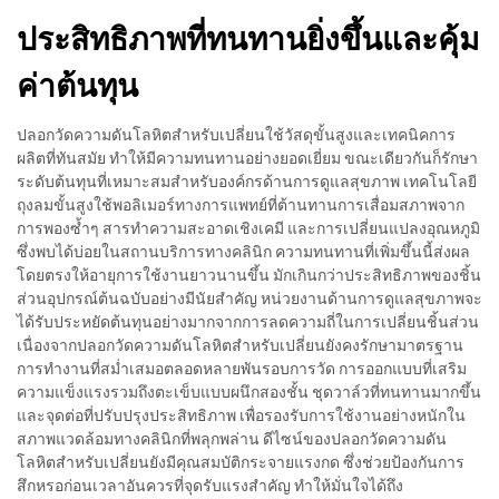
ประสิทธิภาพที่ทนทานยิ่งขึ้นและคุ้ม
ค่าต้นทุน
ปลอกวัดความดันโลหิตสำหรับเปลี่ยนใช้วัสดุขั้นสูงและเทคนิคการ
ผลิตที่ทันสมัย ทำให้มีความทนทานอย่างยอดเยี่ยม ขณะเดียวกันก็รักษา
ระดับต้นทุนที่เหมาะสมสำหรับองค์กรด้านการดูแลสุขภาพ เทคโนโลยี
ถุงลมขั้นสูงใช้พอลิเมอร์ทางการแพทย์ที่ต้านทานการเสื่อมสภาพจาก
การพองซ้ำๆ สารทำความสะอาดเชิงเคมี และการเปลี่ยนแปลงอุณหภูมิ
ซึ่งพบได้บ่อยในสถานบริการทางคลินิก ความทนทานที่เพิ่มขึ้นนี้ส่งผล
โดยตรงให้อายุการใช้งานยาวนานขึ้น มักเกินกว่าประสิทธิภาพของชิ้น
ส่วนอุปกรณ์ต้นฉบับอย่างมีนัยสำคัญ หน่วยงานด้านการดูแลสุขภาพจะ
ได้รับประหยัดต้นทุนอย่างมากจากการลดความถี่ในการเปลี่ยนชิ้นส่วน
เนื่องจากปลอกวัดความดันโลหิตสำหรับเปลี่ยนยังคงรักษามาตรฐาน
การทำงานที่สม่ำเสมอตลอดหลายพันรอบการวัด การออกแบบที่เสริม
ความแข็งแรงรวมถึงตะเข็บแบบผนึกสองชั้น ชุดวาล์วที่ทนทานมากขึ้น
และจุดต่อที่ปรับปรุงประสิทธิภาพ เพื่อรองรับการใช้งานอย่างหนักใน
สภาพแวดล้อมทางคลินิกที่พลุกพล่าน ดีไซน์ของปลอกวัดความดัน
โลหิตสำหรับเปลี่ยนยังมีคุณสมบัติกระจายแรงกด ซึ่งช่วยป้องกันการ
สึกหรอก่อนเวลาอันควรที่จุดรับแรงสำคัญ ทำให้มั่นใจได้ถึง