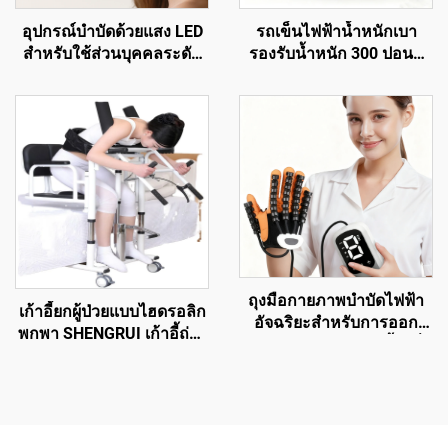
อุปกรณ์บำบัดด้วยแสง LED
รถเข็นไฟฟ้าน้ำหนักเบา
สำหรับใช้ส่วนบุคคลระดับ
รองรับน้ำหนัก 300 ปอนด์
มืออาชีพ แสงเลเซอร์สีแดง
ระยะทางไกล 20 ไมล์ ได้รับ
สำหรับรักษาโรคทางจมูก หู
การรับรอง CE
การได้ยินเสียงวิ้ง หูอักเสบ
ไซนัสอักเสบ และโรคทาง
เดินหายใจ
ถุงมือกายภาพบำบัดไฟฟ้า
เก้าอี้ยกผู้ป่วยแบบไฮดรอลิก
อัจฉริยะสำหรับการออก
พกพา SHENGRUI เก้าอี้ถ่าย
กำลังกายของมือและนิ้ว เพื่อ
โอนอเนกประสงค์ สำหรับผู้
การฝึกอบรมหุ่นยนต์และ
สูงอายุ อุปกรณ์เพื่อความ
อุปกรณ์ฟื้นฟูสมรรถภาพมือ
ปลอดภัยในห้องน้ำและช่วย
การเคลื่อนไหว