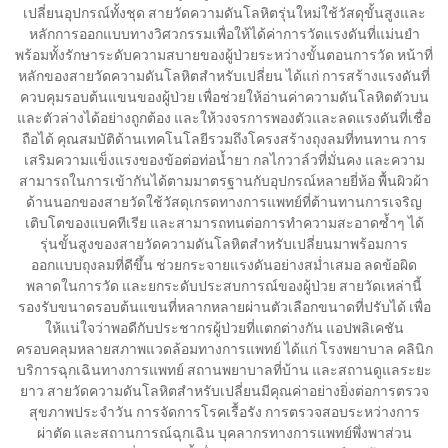
เปลี่ยนอุปกรณ์ทั้งชุด สายวัดความดันโลหิตรุ่นใหม่ใช้วัสดุขั้นสูงและ
หลักการออกแบบทางวิศวกรรมเพื่อให้ได้ค่าการวัดแรงดันที่แม่นยำ
พร้อมทั้งรักษาระดับความสบายของผู้ป่วยระหว่างขั้นตอนการวัด หน้าที่
หลักของสายวัดความดันโลหิตสำหรับเปลี่ยน ได้แก่ การสร้างแรงดันที่
ควบคุมรอบต้นแขนของผู้ป่วย เพื่อช่วยให้อ่านค่าความดันโลหิตตัวบน
และตัวล่างได้อย่างถูกต้อง และให้วงจรการพองตัวและลดแรงดันที่เชื่อ
ถือได้ คุณสมบัติด้านเทคโนโลยีรวมถึงโครงสร้างถุงลมที่ทนทาน การ
เสริมความแข็งแรงของข้อต่อท่อน้ำยา กลไกวาล์วที่มั่นคง และความ
สามารถในการเข้ากันได้ตามมาตรฐานกับอุปกรณ์หลายยี่ห้อ พื้นผิวผ้า
ด้านนอกของสายวัดใช้วัสดุเกรดทางการแพทย์ที่ต้านทานการเจริญ
เติบโตของแบคทีเรีย และสามารถทนต่อการทำความสะอาดซ้ำๆ ได้
รุ่นขั้นสูงของสายวัดความดันโลหิตสำหรับเปลี่ยนมาพร้อมการ
ออกแบบถุงลมที่ดีขึ้น ช่วยกระจายแรงดันอย่างสม่ำเสมอ ลดข้อผิด
พลาดในการวัด และยกระดับประสบการณ์ของผู้ป่วย สายวัดเหล่านี้
รองรับขนาดรอบต้นแขนที่หลากหลายผ่านตัวเลือกขนาดที่ปรับได้ เพื่อ
ให้แน่ใจว่าพอดีกับประชากรผู้ป่วยที่แตกต่างกัน แอปพลิเคชัน
ครอบคลุมหลายสภาพแวดล้อมทางการแพทย์ ได้แก่ โรงพยาบาล คลินิก
บริการฉุกเฉินทางการแพทย์ สถานพยาบาลที่บ้าน และสถานดูแลระยะ
ยาว สายวัดความดันโลหิตสำหรับเปลี่ยนมีคุณค่าอย่างยิ่งต่อการตรวจ
สุขภาพประจำวัน การจัดการโรคเรื้อรัง การตรวจสอบระหว่างการ
ผ่าตัด และสถานการณ์ฉุกเฉิน บุคลากรทางการแพทย์พึ่งพาส่วน