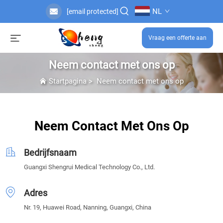
NL
[email protected]
Vraag een offerte aan
Neem contact met ons op
Startpagina
>
Neem contact met ons op
Neem Contact Met Ons Op
Bedrijfsnaam
Guangxi Shengrui Medical Technology Co., Ltd.
Adres
Nr. 19, Huawei Road, Nanning, Guangxi, China