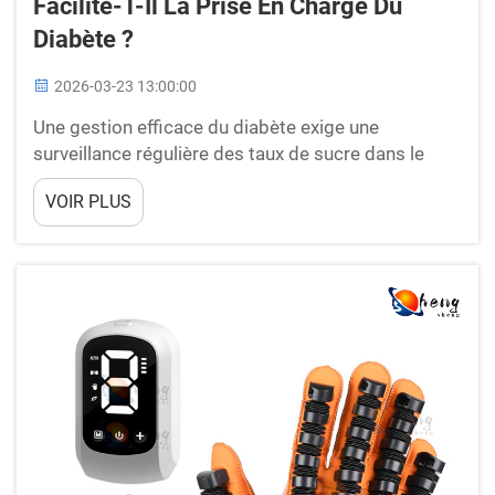
Facilite-T-Il La Prise En Charge Du
Diabète ?
2026-03-23 13:00:00
Une gestion efficace du diabète exige une
surveillance régulière des taux de sucre dans le
sang, et un lecteur de glycémie constitue un outil
VOIR PLUS
essentiel pour des millions de personnes à travers
le monde. Ces appareils compacts ont révolutionné
la prise en charge du diabète en fournissant
instantanément...