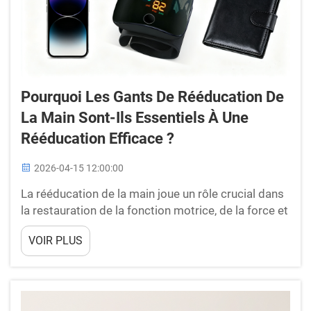
Pourquoi Les Gants De Rééducation De
La Main Sont-Ils Essentiels À Une
Rééducation Efficace ?
2026-04-15 12:00:00
La rééducation de la main joue un rôle crucial dans
la restauration de la fonction motrice, de la force et
de la dextérité chez les patients après une blessure,
VOIR PLUS
une intervention chirurgicale ou une affection
neurologique. Parmi les solutions les plus
innovantes en physiothérapie moderne, les gants
de rééducation de la main ont émerg...