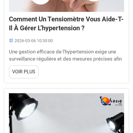
Comment Un Tensiomètre Vous Aide-T-
Il À Gérer L’hypertension ?
2026-03-06 10:30:00
Une gestion efficace de l’hypertension exige une
surveillance régulière et des mesures précises afin
de suivre l’état de votre santé cardiovasculaire. Un
VOIR PLUS
tensiomètre constitue un outil essentiel pour les
personnes souhaitant maintenir des niveaux
optimaux de pression artérielle et...