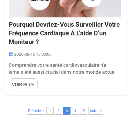
Pourquoi Devriez-Vous Surveiller Votre
Fréquence Cardiaque À L’aide D’un
Moniteur ?
2026-02-16 10:00:00
Comprendre votre santé cardiovasculaire n’a
jamais été aussi crucial dans notre monde actuel,
marqué par son rythme effréné. Un moniteur de
VOIR PLUS
fréquence cardiaque constitue un outil essentiel
pour suivre votre pouls, fournissant des
informations précieuses sur votre niveau de forme
physique, votre état de récupération et votre ...
Précédent
1
2
3
4
5
Suivant