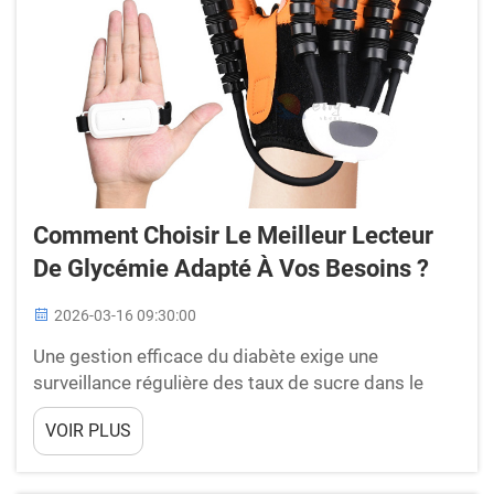
Comment Choisir Le Meilleur Lecteur
De Glycémie Adapté À Vos Besoins ?
2026-03-16 09:30:00
Une gestion efficace du diabète exige une
surveillance régulière des taux de sucre dans le
sang, ce qui rend le choix d’un lecteur de glycémie
VOIR PLUS
approprié une décision essentielle pour des
millions de personnes dans le monde entier. Le
marché moderne propose de nombreuses options,