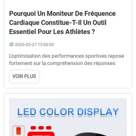
Pourquoi Un Moniteur De Fréquence
Cardiaque Constitue-T-Il Un Outil
Essentiel Pour Les Athlètes ?
2026-02-27 13:00:00
L’optimisation des performances sportives repose
fortement sur la compréhension des réponses
physiologiques pendant l’entraînement et la
VOIR PLUS
compétition. Les athlètes et les passionnés de
fitness modernes se tournent de plus en plus vers
des dispositifs de surveillance sophistiqués afin de
suivre leur santé cardiovasculaire...