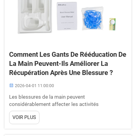
Comment Les Gants De Rééducation De
La Main Peuvent-Ils Améliorer La
Récupération Après Une Blessure ?
2026-04-01 11:00:00
Les blessures de la main peuvent
considérablement affecter les activités
quotidiennes et la qualité de vie, rendant une
VOIR PLUS
rééducation efficace indispensable pour une
récupération optimale. Les technologies médicales
modernes ont introduit des solutions innovantes