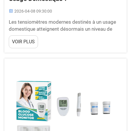
2026-04-08 09:30:00
Les tensiomètres modernes destinés à un usage
domestique atteignent désormais un niveau de
précision remarquable, comparable à celui des
VOIR PLUS
équipements cliniques utilisés dans les
établissements médicaux. La réponse à la question
de savoir si ces appareils fournissent des mesures
fiables est un oui catégorique, la plupart des
tensiomètres domestiques validés...