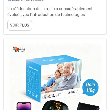
La rééducation de la main a considérablement
évolué avec l’introduction de technologies
thérapeutiques avancées, notamment grâce au
VOIR PLUS
développement de gants spécialisés de
rééducation de la main. Ces dispositifs innovants
représentent une percée dans le domaine de la
kinésithérapie, de...