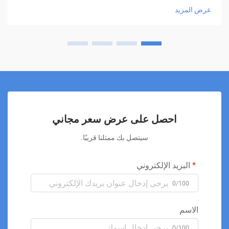
تستخدم أطوال موجية محددة من الضوء المنخفض الكثافة لتحفيز
عرض المزيد
عمليات الشفاء الطبيعية في الجسم دون التسبب في تلف الأنسجة.
يعتمد مبدأ العمل على التفاعل بين الضوء والخلايا، حيث يتم امتصاص
الطاقة الضوئية بواسطة الكروماتوفورات داخل الخلايا، وخاصة
السيتوكروم سي أوكسيداز في الميتوكوندريا. يؤدي هذا الامتصاص
إلى سلسلة من التفاعلات البيوكيميائية التي تعزز إنتاج الطاقة
(ATP)، وتحسن تدفق الدم، وتقلل من الالتهاب، وتدعم إصلاح
الأنسجة. تُستخدم العلاجات بالليزر البارد على نطاق واسع في
مجالات متعددة مثل طب العظام، والطب الرياضي، والتأهيل، وطب
الأسنان، وحتى في إدارة الألم المزمن. وتشمل التطبيقات الشائعة
علاج آلام الظهر، والتهاب المفاصل، وإصابات الأوتار، وآلام العضلات،
احصل على عرض سعر مجاني
وحالات ما بعد الجراحة. تتميز هذه التقنية بأنها آمنة، وخالية من الألم،
ولا تتطلب فترة نقاهة، مما يجعلها خيارًا مثاليًا للمرضى الذين يرغبون
سيتصل بك ممثلنا قريبًا.
في تجنب الجراحة أو الأدوية القوية. بالإضافة إلى ذلك، فإن جلسات
العلاج قصيرة نسبيًا وسهلة التنفيذ، مما يسمح بدمجها بسلاسة في
البريد الإلكتروني
خطط العلاج السريرية. مع تزايد الأدلة السريرية على فعاليتها، يُنظر
إلى العلاج بالليزر البارد على أنه أحد الركائز المستقبلية للطب
0/100
التداخلي منخفض الخطورة.
الاسم
0/100