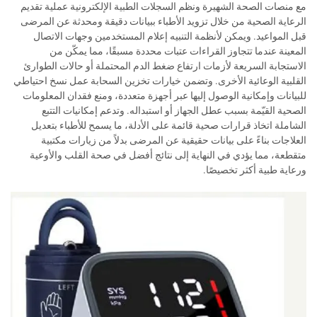
مع منصات الصحة الشهيرة ونظم السجلات الطبية الإلكترونية عملية تقديم
الرعاية الصحية من خلال تزويد الأطباء ببيانات دقيقة ومحدثة عن المرضى
قبل المواعيد. ويمكن لأنظمة التنبيه إعلام المستخدمين وجهات الاتصال
المعينة عندما تتجاوز القراءات عتبات محددة مسبقًا، مما يمكّن من
الاستجابة السريعة لأزمات ارتفاع ضغط الدم المحتملة أو حالات الطوارئ
القلبية الوعائية الأخرى. وتضمن خيارات تخزين السحابة عمل نسخ احتياطي
للبيانات وإمكانية الوصول إليها عبر أجهزة متعددة، ومنع فقدان المعلومات
الصحية القيّمة بسبب عطل الجهاز أو استبداله. وتدعم إمكانيات التتبع
الشاملة اتخاذ قرارات صحية قائمة على الأدلة، ما يسمح للأطباء بتعديل
العلاجات بناءً على بيانات حقيقية عن المرضى بدلاً من زيارات مكتبية
متقطعة، مما يؤدي في النهاية إلى نتائج أفضل في صحة القلب والأوعية
ورعاية طبية أكثر تخصيصًا.