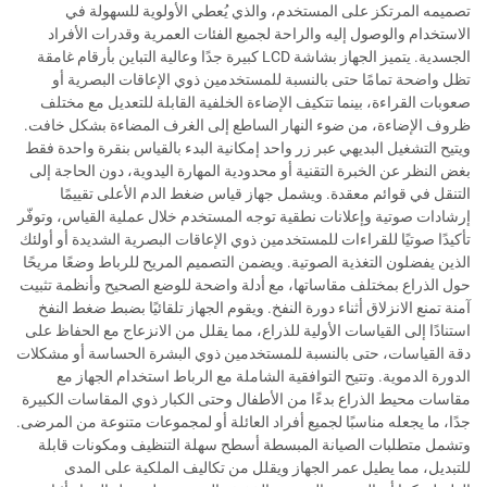
تصميمه المرتكز على المستخدم، والذي يُعطي الأولوية للسهولة في
الاستخدام والوصول إليه والراحة لجميع الفئات العمرية وقدرات الأفراد
الجسدية. يتميز الجهاز بشاشة LCD كبيرة جدًا وعالية التباين بأرقام غامقة
تظل واضحة تمامًا حتى بالنسبة للمستخدمين ذوي الإعاقات البصرية أو
صعوبات القراءة، بينما تتكيف الإضاءة الخلفية القابلة للتعديل مع مختلف
ظروف الإضاءة، من ضوء النهار الساطع إلى الغرف المضاءة بشكل خافت.
ويتيح التشغيل البديهي عبر زر واحد إمكانية البدء بالقياس بنقرة واحدة فقط
بغض النظر عن الخبرة التقنية أو محدودية المهارة اليدوية، دون الحاجة إلى
التنقل في قوائم معقدة. ويشمل جهاز قياس ضغط الدم الأعلى تقييمًا
إرشادات صوتية وإعلانات نطقية توجه المستخدم خلال عملية القياس، وتوفّر
تأكيدًا صوتيًا للقراءات للمستخدمين ذوي الإعاقات البصرية الشديدة أو أولئك
الذين يفضلون التغذية الصوتية. ويضمن التصميم المريح للرباط وضعًا مريحًا
حول الذراع بمختلف مقاساتها، مع أدلة واضحة للوضع الصحيح وأنظمة تثبيت
آمنة تمنع الانزلاق أثناء دورة النفخ. ويقوم الجهاز تلقائيًا بضبط ضغط النفخ
استنادًا إلى القياسات الأولية للذراع، مما يقلل من الانزعاج مع الحفاظ على
دقة القياسات، حتى بالنسبة للمستخدمين ذوي البشرة الحساسة أو مشكلات
الدورة الدموية. وتتيح التوافقية الشاملة مع الرباط استخدام الجهاز مع
مقاسات محيط الذراع بدءًا من الأطفال وحتى الكبار ذوي المقاسات الكبيرة
جدًا، ما يجعله مناسبًا لجميع أفراد العائلة أو لمجموعات متنوعة من المرضى.
وتشمل متطلبات الصيانة المبسطة أسطح سهلة التنظيف ومكونات قابلة
للتبديل، مما يطيل عمر الجهاز ويقلل من تكاليف الملكية على المدى