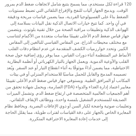
120 قراءة لكل مستخدم، مما يسمح بتتبع شامل لاتجاهات ضغط الدم بمرور
الوقت. ويدمج الجهاز آليات للنفخ والإفراغ التلقائي التي تضبط مستويات
الضغط بناءً على الفسيولوجيا الفردية، مما يضمن قياسات مريحة ودقيقة
في آنٍ واحد. كما تتيح خيارات الاتصال الذكية نقل البيانات بسلاسة إلى
الهواتف الذكية وتطبيقات مراقبة الصحة من خلال تقنية بلوتوث. ويتضمن
جهاز قياس ضغط الدم الأعلى تقييمًا مقاسات متعددة من الأكمام لتتناسب
مع مختلف محيطات الذراع، من المقاس القياسي للبالغين إلى المقاس
الكبير. وتحدد خوارزميات الكشف المتقدمة عن عدم انتظام دقات القلب
الأنماط غير المنتظمة أثناء دورات القياس، مما يوفر رؤى إضافية حول صحة
القلب والأوعية الدموية. ويعمل الجهاز بالتيار الكهربائي أو أنظمة البطارية
الاحتياطية، مما يضمن أداءً موثوقًا به أثناء انقطاع التيار أو عند السفر. ويُعد
تصميمه المدمج والقابل للحمل مناسبًا للاستخدام المنزلي أو في بيئات
المكاتب أو المرافق الطبية. ويستوفي جهاز قياس ضغط الدم الأعلى تقييمًا
معايير اعتماد إدارة الغذاء والدواء (FDA) الصارمة، ويحمل شهادة تحقق من
أهم الجمعيات العالمية المتخصصة في ارتفاع ضغط الدم. وتشمل الميزات
الصديقة للمستخدم التشغيل بلمسة واحدة، ووظائف الإيقاف التلقائي،
وتعليمات صوتية واضحة لكبار السن أو ذوي الإعاقات البصرية. ويحافظ نظام
المعايرة الخاص بالجهاز على دقة القياسات لفترات طويلة، مما يقلل الحاجة
إلى خدمات إعادة المعايرة الاحترافية المتكررة.