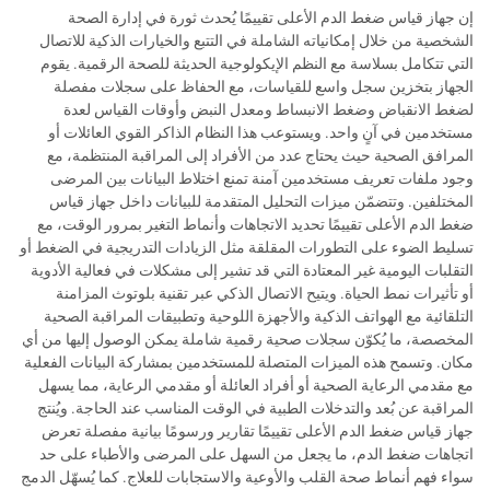
إن جهاز قياس ضغط الدم الأعلى تقييمًا يُحدث ثورة في إدارة الصحة
الشخصية من خلال إمكانياته الشاملة في التتبع والخيارات الذكية للاتصال
التي تتكامل بسلاسة مع النظم الإيكولوجية الحديثة للصحة الرقمية. يقوم
الجهاز بتخزين سجل واسع للقياسات، مع الحفاظ على سجلات مفصلة
لضغط الانقباض وضغط الانبساط ومعدل النبض وأوقات القياس لعدة
مستخدمين في آنٍ واحد. ويستوعب هذا النظام الذاكر القوي العائلات أو
المرافق الصحية حيث يحتاج عدد من الأفراد إلى المراقبة المنتظمة، مع
وجود ملفات تعريف مستخدمين آمنة تمنع اختلاط البيانات بين المرضى
المختلفين. وتتضمّن ميزات التحليل المتقدمة للبيانات داخل جهاز قياس
ضغط الدم الأعلى تقييمًا تحديد الاتجاهات وأنماط التغير بمرور الوقت، مع
تسليط الضوء على التطورات المقلقة مثل الزيادات التدريجية في الضغط أو
التقلبات اليومية غير المعتادة التي قد تشير إلى مشكلات في فعالية الأدوية
أو تأثيرات نمط الحياة. ويتيح الاتصال الذكي عبر تقنية بلوتوث المزامنة
التلقائية مع الهواتف الذكية والأجهزة اللوحية وتطبيقات المراقبة الصحية
المخصصة، ما يُكوّن سجلات صحية رقمية شاملة يمكن الوصول إليها من أي
مكان. وتسمح هذه الميزات المتصلة للمستخدمين بمشاركة البيانات الفعلية
مع مقدمي الرعاية الصحية أو أفراد العائلة أو مقدمي الرعاية، مما يسهل
المراقبة عن بُعد والتدخلات الطبية في الوقت المناسب عند الحاجة. ويُنتج
جهاز قياس ضغط الدم الأعلى تقييمًا تقارير ورسومًا بيانية مفصلة تعرض
اتجاهات ضغط الدم، ما يجعل من السهل على المرضى والأطباء على حد
سواء فهم أنماط صحة القلب والأوعية والاستجابات للعلاج. كما يُسهّل الدمج