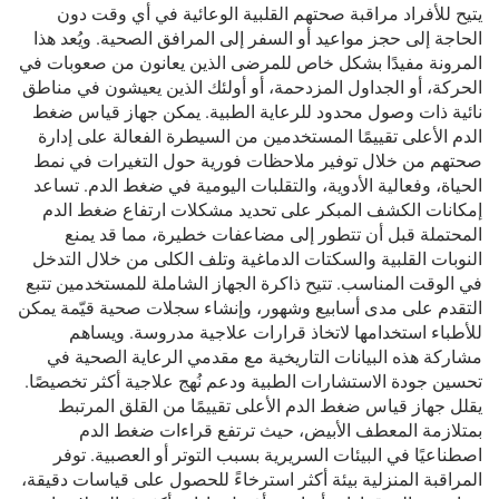
يتيح للأفراد مراقبة صحتهم القلبية الوعائية في أي وقت دون
الحاجة إلى حجز مواعيد أو السفر إلى المرافق الصحية. ويُعد هذا
المرونة مفيدًا بشكل خاص للمرضى الذين يعانون من صعوبات في
الحركة، أو الجداول المزدحمة، أو أولئك الذين يعيشون في مناطق
نائية ذات وصول محدود للرعاية الطبية. يمكن جهاز قياس ضغط
الدم الأعلى تقييمًا المستخدمين من السيطرة الفعالة على إدارة
صحتهم من خلال توفير ملاحظات فورية حول التغيرات في نمط
الحياة، وفعالية الأدوية، والتقلبات اليومية في ضغط الدم. تساعد
إمكانات الكشف المبكر على تحديد مشكلات ارتفاع ضغط الدم
المحتملة قبل أن تتطور إلى مضاعفات خطيرة، مما قد يمنع
النوبات القلبية والسكتات الدماغية وتلف الكلى من خلال التدخل
في الوقت المناسب. تتيح ذاكرة الجهاز الشاملة للمستخدمين تتبع
التقدم على مدى أسابيع وشهور، وإنشاء سجلات صحية قيّمة يمكن
للأطباء استخدامها لاتخاذ قرارات علاجية مدروسة. ويساهم
مشاركة هذه البيانات التاريخية مع مقدمي الرعاية الصحية في
تحسين جودة الاستشارات الطبية ودعم نُهج علاجية أكثر تخصيصًا.
يقلل جهاز قياس ضغط الدم الأعلى تقييمًا من القلق المرتبط
بمتلازمة المعطف الأبيض، حيث ترتفع قراءات ضغط الدم
اصطناعيًا في البيئات السريرية بسبب التوتر أو العصبية. توفر
المراقبة المنزلية بيئة أكثر استرخاءً للحصول على قياسات دقيقة،