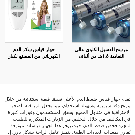
مرشح الغسيل الكلوي عالي
جهاز قياس سكر الدم
النفاذية 1.8هـ من ألياف
الكهربائي من المصنع لكبار
البولي سلفون المجوفة لعلاج
السن مع شريط اختبار ارتفاع
فشل الكلى
سكر الدم وكمبيوتر كشف
الوخز لمراقبة الصحة والتحليل
تقدم جهاز قياس ضغط الدم الأعلى تقييمًا قيمة استثنائية من خلال
مزيج دقة سريرية وسهولة استخدام، مما يجعل المراقبة الصحية
الاحترافية في متناول الجميع. يحقق المستخدمون وفورات كبيرة
في التكاليف من خلال التخلص من الزيارات المتكررة للطبيب
لمجرد فحص ضغط الدم، حيث يوفر هذا الجهاز قياسات موثوقة
تُقارن بمعدات العيادات الطبية. يتميز عامل الراحة بشكل بارز، إذ