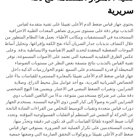
سريرية
يحتوي جهاز قياس ضغط الدم الأعلى تقييمًا على تقنية متقدمة لقياس
التذبذب توفر دقة على مستوى سريري تضاهي المعدات الطبية الاحترافية
المستخدمة في المستشفيات ومكاتب الأطباء. يعمل هذا النظام المتطور من
خلال اكتشاف تذبذبات جدار الشريان أثناء نفخ الكفة وإفراغها، وتحليل أنماط
الموجات الضغطية المعقدة لتحديد القيم الانقباضية والانبساطية بدقة. وعلى
عكس الطرق التقليدية السمعية التي تعتمد على الأصوات المسموعة، توفر
تقنية القياس بالتذبذب نتائج متسقة بغض النظر عن مستويات الضوضاء
المحيطة أو قدرة المستخدم على السمع. تقوم الخوارزميات الذكية داخل
جهاز قياس ضغط الدم الأعلى تقييمًا بالمعايرة المستمرة للقياسات بناءً على
الخصائص الشريانية الفردية، مع أخذ عوامل مثل محيط الذراع، وصلابة
الشرايين، وتغيرات الضغط النبضي في الاعتبار. ويضمن هذا النهج الشخصي
دقة مثلى عبر شرائح مستخدمين متنوعة، بدءًا من البالغين الشباب ذوي
الشرايين المرنة وصولاً إلى كبار السن ذوي الأوعية المسننة. يستخدم الجهاز
دورات قياس متعددة وتقنيات التوسيط للتخلص من القراءات الشاذة الناتجة
عن الحركة أو التنفس غير المنتظم أو التقلبات الفسيولوجية المؤقتة. وتحدد
آليات ضبط الجودة تلقائيًا القياسات التي قد تكون غير دقيقة وتحذّر منها،
وتحث المستخدمين على تكرار العملية عند الضرورة. يستوفي جهاز قياس
ضغط الدم الأعلى تقييمًا بروتوكولات التحقق الصارمة التي وضعتها جمعية