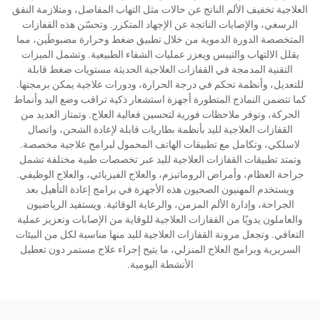
العلاجية تخفيف الألم الناتج عن حالات مثل التهاب المفاصل، ومتلازمة النفق
الرسغي، والإصابات الناتجة عن الإجهاد المتكرر. وتحسّن هذه القفازات
المتخصصة الدورة الدموية من خلال تطبيق ضغط وحرارة مضبوطَين، مما
يقلل الالتهاب والتيبس ويعزز عمليات الشفاء الطبيعية. وتشمل الميزات
التقنية المدمجة في القفازات العلاجية الحديثة مستويات ضغط قابلة
للتعديل، وأنظمة تحكم في درجة الحرارة، ودورات علاجية يمكن برمجتها.
كما تتضمن النماذج المتطورة أجهزة استشعار ذكية تراقب وضع اليد وأنماط
الحركة، وتوفر ملاحظات فورية لتحسين فعالية العلاج. وتمتاز العديد من
القفازات العلاجية لليد بأنظمة بطاريات قابلة لإعادة الشحن، واتصال
لاسلكي، وتكامل مع تطبيقات الهاتف المحمول لبرامج علاجية مخصصة.
وتمتد تطبيقات القفازات العلاجية لليد عبر تخصصات طبية مختلفة تشمل
جراحة العظام، وأمراض الروماتيزم، والعلاج الفيزيائي، والعلاج الوظيفي.
ويستخدم المهنيون الصحيون هذه الأجهزة في برامج إعادة التأهيل بعد
الجراحة، وإدارة الألم المزمن، والرعاية الوقائية. ويستفيد الرياضيون
والعاملون يدويًا من القفازات العلاجية للوقاية من الإصابات وتعزيز عملية
التعافي. وتجعل مرونة القفازات العلاجية لليد منها مناسبة لكل من البيئات
السريرية وبرامج العلاج المنزلي، ما يتيح إجراء علاج مستمر دون تعطيل
الأنشطة اليومية.