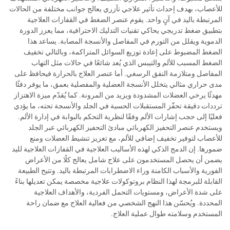
للأعصاب، بهدف إحداث تأثير علاجي تآزري يعالج جوانب مختلفة من الحالات
المرتبطة باليد في آنٍ واحد. يقوم عنصر الضغط في القفازات العلاجية
بتطبيق ضغط تدريجي يحاكي تقنيات التدليك الاحترافية، مما يعزز الدورة
الدموية ويقلل من التورم في المفاصل والأنسجة المصابة. يساعد هذا
الضغط المضبوط على إعادة توزيع السوائل المتراكمة، وبالتالي تخفيف
الضغط المسبب للألم والتيبس الذي يُعد شائعًا في حالات مثل التهاب
المفاصل ومتلازمة النفق الرسغي. أما عنصر العلاج بالحرارة فيحافظ على
مدى حراري مثالي يتخلل الأنسجة العضلية والمفصلية بعمق، ما يوفر دفئًا
مهدئًا يرخي العضلات المشدودة ويزيد من المرونة. كما يُقدّم ميزة الاهتزاز
ترددات دقيقة تحفّز المستقبلات الحسية في الجلد والأنسجة تحته، ما يؤدي
فعليًا إلى حجب إشارات الألم وفقًا لنظرية التحكم بالبوابة في إدارة الألم.
ويستخدم عنصر التحفيز الكهربائي مبادئ التحفيز الكهربائي عبر الجلد
للأعصاب لتوفير تخفيف إضافي للألم، مع تعزيز تنشيط العضلات ومنع
ضمورها. إن الدمج الذكي لهذه الأساليب العلاجية في القفازات العلاجية لليد
يضمن أن يحصل المستخدمون على علاج شامل يعالج كلًا من الأعراض
الفورية والأسباب الكامنة وراء الاضطرابات المرتبطة باليد. وتتيح الطبيعة
القابلة للبرمجة لهذا النظام بروتوكولات علاجية مخصصة يمكن تعديلها بناءً
على شدة الأعراض، ومستويات التحمل الفردية، والأهداف العلاجية
المحددة. ويُحسّن هذا النهج الشخصي من فعالية العلاج مع ضمان راحة
المستخدم وسلامته طوال عملية العلاج.