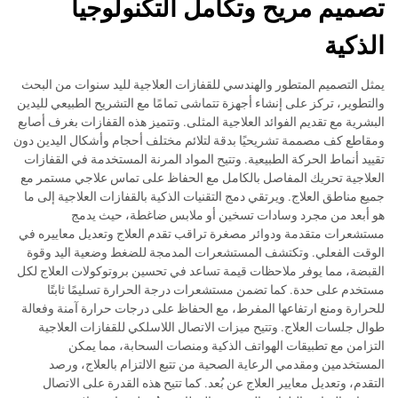
تصميم مريح وتكامل التكنولوجيا
الذكية
يمثل التصميم المتطور والهندسي للقفازات العلاجية لليد سنوات من البحث
والتطوير، تركز على إنشاء أجهزة تتماشى تمامًا مع التشريح الطبيعي لليدين
البشرية مع تقديم الفوائد العلاجية المثلى. وتتميز هذه القفازات بغرف أصابع
ومقاطع كف مصممة تشريحيًا بدقة لتلائم مختلف أحجام وأشكال اليدين دون
تقييد أنماط الحركة الطبيعية. وتتيح المواد المرنة المستخدمة في القفازات
العلاجية تحريك المفاصل بالكامل مع الحفاظ على تماس علاجي مستمر مع
جميع مناطق العلاج. ويرتقي دمج التقنيات الذكية بالقفازات العلاجية إلى ما
هو أبعد من مجرد وسادات تسخين أو ملابس ضاغطة، حيث يدمج
مستشعرات متقدمة ودوائر مصغرة تراقب تقدم العلاج وتعديل معاييره في
الوقت الفعلي. وتكتشف المستشعرات المدمجة للضغط وضعية اليد وقوة
القبضة، مما يوفر ملاحظات قيمة تساعد في تحسين بروتوكولات العلاج لكل
مستخدم على حدة. كما تضمن مستشعرات درجة الحرارة تسليمًا ثابتًا
للحرارة ومنع ارتفاعها المفرط، مع الحفاظ على درجات حرارة آمنة وفعالة
طوال جلسات العلاج. وتتيح ميزات الاتصال اللاسلكي للقفازات العلاجية
التزامن مع تطبيقات الهواتف الذكية ومنصات السحابة، مما يمكن
المستخدمين ومقدمي الرعاية الصحية من تتبع الالتزام بالعلاج، ورصد
التقدم، وتعديل معايير العلاج عن بُعد. كما تتيح هذه القدرة على الاتصال