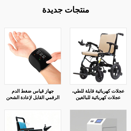
منتجات جديدة
عجلات كهربائية قابلة للطي،
جهاز قياس ضغط الدم
عجلات كهربائية للبالغين
الرقمي القابل لإعادة الشحن
خفيفة الوزن 14 كجم مع
مع وظيفة القياس الكهربائي
محركات قوية وبطاريتين
للتليفون الطبي (تيلهيلث)
ليثيوم قابلتين للنقل