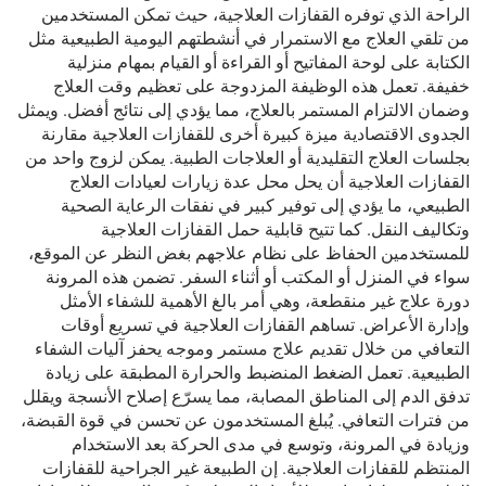
الراحة الذي توفره القفازات العلاجية، حيث تمكن المستخدمين
من تلقي العلاج مع الاستمرار في أنشطتهم اليومية الطبيعية مثل
الكتابة على لوحة المفاتيح أو القراءة أو القيام بمهام منزلية
خفيفة. تعمل هذه الوظيفة المزدوجة على تعظيم وقت العلاج
وضمان الالتزام المستمر بالعلاج، مما يؤدي إلى نتائج أفضل. ويمثل
الجدوى الاقتصادية ميزة كبيرة أخرى للقفازات العلاجية مقارنة
بجلسات العلاج التقليدية أو العلاجات الطبية. يمكن لزوج واحد من
القفازات العلاجية أن يحل محل عدة زيارات لعيادات العلاج
الطبيعي، ما يؤدي إلى توفير كبير في نفقات الرعاية الصحية
وتكاليف النقل. كما تتيح قابلية حمل القفازات العلاجية
للمستخدمين الحفاظ على نظام علاجهم بغض النظر عن الموقع،
سواء في المنزل أو المكتب أو أثناء السفر. تضمن هذه المرونة
دورة علاج غير منقطعة، وهي أمر بالغ الأهمية للشفاء الأمثل
وإدارة الأعراض. تساهم القفازات العلاجية في تسريع أوقات
التعافي من خلال تقديم علاج مستمر وموجه يحفز آليات الشفاء
الطبيعية. تعمل الضغط المنضبط والحرارة المطبقة على زيادة
تدفق الدم إلى المناطق المصابة، مما يسرّع إصلاح الأنسجة ويقلل
من فترات التعافي. يُبلغ المستخدمون عن تحسن في قوة القبضة،
وزيادة في المرونة، وتوسع في مدى الحركة بعد الاستخدام
المنتظم للقفازات العلاجية. إن الطبيعة غير الجراحية للقفازات