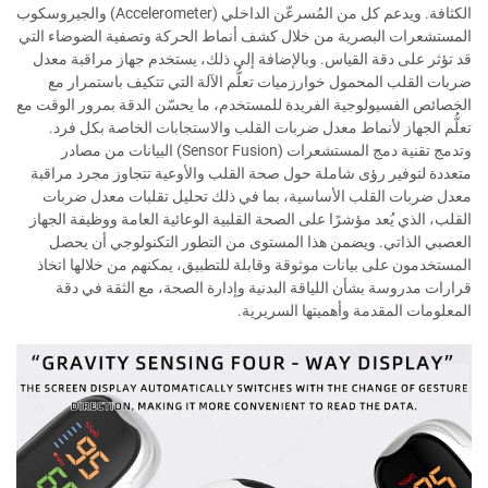
الكثافة. ويدعم كل من المُسرعّن الداخلي (Accelerometer) والجيروسكوب
المستشعرات البصرية من خلال كشف أنماط الحركة وتصفية الضوضاء التي
قد تؤثر على دقة القياس. وبالإضافة إلى ذلك، يستخدم جهاز مراقبة معدل
ضربات القلب المحمول خوارزميات تعلُّم الآلة التي تتكيف باستمرار مع
الخصائص الفسيولوجية الفريدة للمستخدم، ما يحسّن الدقة بمرور الوقت مع
تعلُّم الجهاز لأنماط معدل ضربات القلب والاستجابات الخاصة بكل فرد.
وتدمج تقنية دمج المستشعرات (Sensor Fusion) البيانات من مصادر
متعددة لتوفير رؤى شاملة حول صحة القلب والأوعية تتجاوز مجرد مراقبة
معدل ضربات القلب الأساسية، بما في ذلك تحليل تقلبات معدل ضربات
القلب، الذي يُعد مؤشرًا على الصحة القلبية الوعائية العامة ووظيفة الجهاز
العصبي الذاتي. ويضمن هذا المستوى من التطور التكنولوجي أن يحصل
المستخدمون على بيانات موثوقة وقابلة للتطبيق، يمكنهم من خلالها اتخاذ
قرارات مدروسة بشأن اللياقة البدنية وإدارة الصحة، مع الثقة في دقة
المعلومات المقدمة وأهميتها السريرية.