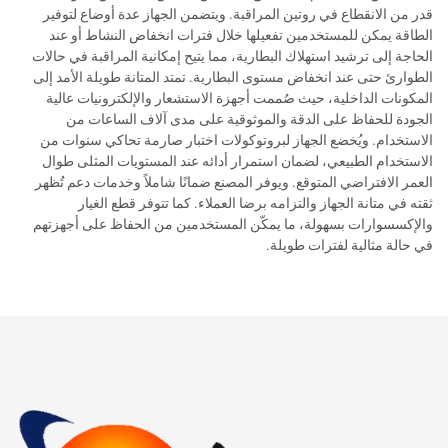
قدر من الانقطاع في روتين المراقبة. ويتضمن الجهاز عدة أوضاع لتوفير
الطاقة يمكن للمستخدمين تفعيلها خلال فترات انخفاض النشاط أو عند
الحاجة إلى ترشيد استهلاك البطارية، مما يتيح إمكانية المراقبة في حالات
الطوارئ حتى عند انخفاض مستوى البطارية. تمتد المتانة طويلة الأمد إلى
المكونات الداخلية، حيث صُممت أجهزة الاستشعار والإلكترونيات عالية
الجودة للحفاظ على الدقة والموثوقية على مدى آلاف الساعات من
الاستخدام. ويُخضع الجهاز لبروتوكولات اختبار صارمة تحاكي سنوات من
الاستخدام الطبيعي، لضمان استمرار أدائه عند المستويات المثلى طوال
العمر الافتراضي المتوقع. ويوفر المصنع ضمانًا شاملاً وخدمات دعم تُظهر
ثقته في متانة الجهاز والتزامه برضا العملاء. كما تتوفر قطع الغيار
والإكسسوارات بسهولة، ما يمكّن المستخدمين من الحفاظ على أجهزتهم
في حالة مثالية لفترات طويلة.