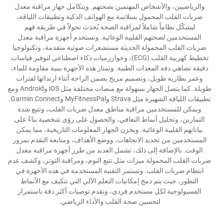
والرياضيين، والأشخاص المهتمين بصحتهم. ويتكامل جهاز مراقبة معدل
ضربات القلب المحمول بسلاسة مع الهواتف الذكية وتطبيقات اللياقة،
ليشكّل نظاماً شاملاً لمراقبة الصحة يُحدث تحولاً في طريقة فهم
المستخدمين لصحتهم القلبية الوعائية. وتستخدم أجهزة مراقبة معدل
ضربات القلب المحمولة الحديثة مستشعرات ضوئية متقدمة، وتكنولوجيا
تخطيط كهربية القلب (ECG)، وخوارزميات ذكاء اصطناعي لتوفير قياسات
دقيقة تضاهي دقة المعدات الطبية. وتمتاز هذه الأجهزة ببنية مقاومة للماء،
وعمر بطارية طويل، وتصميم مريح يضمن الراحة أثناء ارتدائها لفترات
طويلة. كما يتصل الجهاز بسهولة مع منصات مختلفة مثل iOS وAndroid ومع
تطبيقات اللياقة الشهيرة مثل Strava وMyFitnessPal وGarmin Connect.
ويمكن للمستخدمين مراقبة مناطق معدل ضربات القلب، وتتبع شدة
التمارين، وتحليل أنماط التعافي، والحصول على رؤى شخصية بناءً على
بياناتهم القلبية الوعائية. ويخزن الجهاز المعلومات التاريخية، مما يمكن
المستخدمين من تحديد الاتجاهات، ووضع الأهداف، ومتابعة التقدم بمرور
الوقت. بالإضافة إلى ذلك، تشمل العديد من طرز أجهزة مراقبة معدل
ضربات القلب المحمولة ميزات مثل تتبع النوم، ومراقبة التوتر، وكشف عدم
انتظام ضربات القلب. وتستمر التقنية المستخدمة في هذه الأجهزة في
التطور، حيث يتم دمج إمكانيات التعلم الآلي التي تتكيف مع الأنماط
الفسيولوجية لكل مستخدم فردي، وتقدم توصيات أكثر دقة باستمرار
لتحسين صحة القلب والأداء الرياضي.