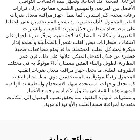
الرعاية الصحية عند الحاجة. وتسهّل هذه الاتصالات التواصل
الأفضل بين المرضى والمهنيين الطبيين، مما يؤدي إلى قرارات
رعاية صحية أكثر استنارة. كما يعمل جهاز مراقبة معدل ضربات
القلب المحمول كأداة تحفيزية، إذ يشجع المستخدمين على الحفاظ
على نمط حياة نشط من خلال ميزات التلعيب، والشارات
التقديرية، وإمكانات المشاركة الاجتماعية. وتوفّر قدرة الجهاز على
اكتشاف اضطرابات نبض القلب شعوراً بالطمأنينة وأنظمة إنذار
مبكرة لمشاكل القلب المحتملة، ما قد يمنع مضاعفات صحية
خطيرة من خلال التدخل المبكر. علاوةً على ذلك، فإن عمر
البطارية الطويل والبناء المتين يضمنان أداءً موثوقًا به في مختلف
الظروف البيئية، ما يجعل جهاز مراقبة معدل ضربات القلب
المحمول رفيقًا موثوقًا به للمستخدمين ذوي نمط الحياة النشط.
كما تجعل واجهات المستخدم سهلة الاستخدام والتطبيقات الهاتفية
البديهية هذه التقنية في متناول الأفراد من جميع الأعمار
ومستويات المهارة التقنية، مما يحقق تعميم الوصول إلى إمكانات
متقدمة لمراقبة صحة القلب والأوعية الدموية.
نصائح عملية