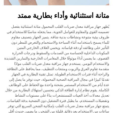
متانة استثنائية وأداء بطارية ممتد
يُظهر جهاز مراقبة معدل ضربات القلب المحمول متانة استثنائية بفضل
تصميمه القوي والمقاوم للعوامل الجوية، مما يجعله مناسبًا للاستخدام في
ظروف بيئية متنوعة ونشاطات بدنية شاقة. يتميز الجهاز بتصنيف مقاوم
للماء يسمح باستخدامه أثناء السباحة والاستحمام والتعرض للمطر دون
التأثير على وظائفه أو دقة قياساته. ويحمي الغلاف الخارجي المتين
المكونات الداخلية الحساسة من الصدمات والسقوط ودرجات الحرارة
القصوى، ما يضمن أداءً موثوقًا خلال المغامرات الخارجية والتمارين الشديدة
والاستخدام اليومي. يستخدم جهاز مراقبة معدل ضربات القلب موادًا
متقدمة تقاوم العرق والزيوت ومنتجات التنظيف، مما يحافظ على النظافة
والراحة أثناء فترات الاستخدام الطويلة. تمثل تقنية البطارية في الجهاز
تقدمًا كبيرًا في مجال المراقبة الصحية المحمولة، حيث توفر ما يصل إلى
عدة أيام من الاستخدام المستمر بشحنة واحدة مع الحفاظ على الوظائف
الكاملة. يقوم نظام إدارة الطاقة الذكي بتحسين استهلاك البطارية من خلال
تعديل معدلات أخذ العينات للمستشعرات بناءً على مستويات النشاط
وتفضيلات المستخدم، ما يطيل فترة التشغيل دون التضحية بدقة القياسات.
يتمتع جهاز مراقبة معدل ضربات القلب بإمكانية الشحن السريع التي توفر
ساعات من الاستخدام بعد دقائق قليلة من الشحن، ما يضمن حدوث أقل