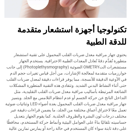
تكنولوجيا أجهزة استشعار متقدمة
للدقة الطبية
يحتوي جهاز مراقبة معدل ضربات القلب المحمول على تقنية استشعار
متطورة تُقدِّم دقةً تُعادل المعدات الطبية الاحترافية. يستخدم الجهاز
مستشعرات التOMETRY الضوئية (Photoplethysmography) إلى جانب
خوارزميات متقدمة لمعالجة الإشارات، من أجل قياس تغيرات حجم الدم
في الأوعية الدقيقة للأنسجة، مما يوفر قراءات دقيقة لمعدل ضربات القلب
حتى أثناء النشاط البدني الشديد. وتتفادى هذه التقنية المتطورة المشكلات
الشائعة المرتبطة بأساليب مراقبة معدل ضربات القلب التقليدية، مثل
التداخل الناتج عن حركة الجسم أو عدم انتظام التلامس مع الجلد. ويتميز
جهاز مراقبة معدل ضربات القلب المحمول بعدة أضواء LED وثنائيات ضوئية
تعمل معًا لاختراق أعماق مختلفة من الجلد، ما يضمن قراءات دقيقة عبر
مختلف درجات لون البشرة والظروف الجلدية. كما يقوم الجهاز بتعديل
حساسيته تلقائيًا بناءً على العوامل البيئية وأنماط حركة المستخدم، محافظًا
على دقة ثابتة سواء كان المستخدم في حالة راحة أو يمارس تمارين عالية