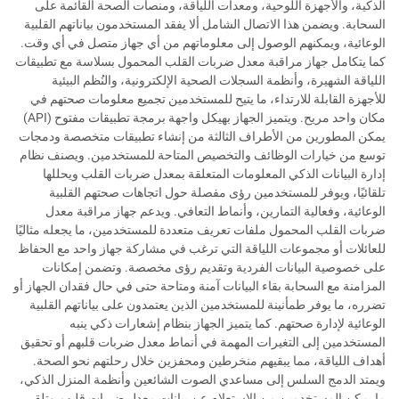
الذكية، والأجهزة اللوحية، ومعدات اللياقة، ومنصات الصحة القائمة على
السحابة. ويضمن هذا الاتصال الشامل ألا يفقد المستخدمون بياناتهم القلبية
الوعائية، ويمكنهم الوصول إلى معلوماتهم من أي جهاز متصل في أي وقت.
كما يتكامل جهاز مراقبة معدل ضربات القلب المحمول بسلاسة مع تطبيقات
اللياقة الشهيرة، وأنظمة السجلات الصحية الإلكترونية، والنُظم البيئية
للأجهزة القابلة للارتداء، ما يتيح للمستخدمين تجميع معلومات صحتهم في
مكان واحد مريح. ويتميز الجهاز بهيكل واجهة برمجة تطبيقات مفتوح (API)
يمكن المطورين من الأطراف الثالثة من إنشاء تطبيقات متخصصة ودمجات
توسع من خيارات الوظائف والتخصيص المتاحة للمستخدمين. ويصنف نظام
إدارة البيانات الذكي المعلومات المتعلقة بمعدل ضربات القلب ويحللها
تلقائيًا، ويوفر للمستخدمين رؤى مفصلة حول اتجاهات صحتهم القلبية
الوعائية، وفعالية التمارين، وأنماط التعافي. ويدعم جهاز مراقبة معدل
ضربات القلب المحمول ملفات تعريف متعددة للمستخدمين، ما يجعله مثاليًا
للعائلات أو مجموعات اللياقة التي ترغب في مشاركة جهاز واحد مع الحفاظ
على خصوصية البيانات الفردية وتقديم رؤى مخصصة. وتضمن إمكانات
المزامنة مع السحابة بقاء البيانات آمنة ومتاحة حتى في حال فقدان الجهاز أو
تضرره، ما يوفر طمأنينة للمستخدمين الذين يعتمدون على بياناتهم القلبية
الوعائية لإدارة صحتهم. كما يتميز الجهاز بنظام إشعارات ذكي ينبه
المستخدمين إلى التغيرات المهمة في أنماط معدل ضربات قلبهم أو تحقيق
أهداف اللياقة، مما يبقيهم منخرطين ومحفزين خلال رحلتهم نحو الصحة.
ويمتد الدمج السلس إلى مساعدي الصوت الشائعين وأنظمة المنزل الذكي،
ما يمكن المستخدمين من الاستعلام عن بيانات معدل ضربات قلبهم وتلقي