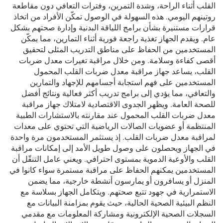
القلب أثناء الراحة، وشدة التمرين، وفترات التعافي دون مقاطعة
روتينهم اليومي. هذه السهولة في الوصول تمكّن الأفراد من اتخاذ
قرارات مستنيرة بشأن برامج اللياقة البدنية وإدارة صحتهم بشكل
عام. ويقدم الجهاز تغذية راجعة فورية أثناء التمارين، مما يمكّن
المستخدمين من الحفاظ على مناطق التدريب المثلى لتحقيق
أقصى كفاءة وسلامة. ومن خلال مراقبة تغيرات معدل ضربات
القلب، يساعد جهاز مراقبة معدل ضربات القلب المحمول
المستخدمين على فهم استجابة أجسامهم للإجهاد والتمارين
والتعافي، مما يؤدي إلى برامج تدريب أكثر فعالية ونتائج أفضل
للصحة العامة. ويظهر الجدوى الاقتصادية لامتلاك جهاز مراقبة
معدل ضربات القلب المحمول عند مقارنته بالاستشارات الطبية
المنتظمة أو عضويات الصالات الرياضية التي تحتوي على معدات
لمراقبة معدل ضربات القلب. إذ يستثمر المستخدمون مرة واحدة
في الجهاز ويحصلون على وصول طويل الأمد إلى إمكانات مراقبة
القلب والأوعية الدموية بمستوى احترافي. ويعني عامل التنقّل أن
المستخدمين يمكنهم الحفاظ على مراقبة مستمرة سواء كانوا في
المنزل أو يسافرون أو يمارسون أنشطة خارجية، مما يضمن
الاستمرارية في جهود تتبع صحتهم. ويتكامل الجهاز بسلاسة مع
النظم البيئية الصحية الحالية، حيث يقوم بمزامنة البيانات مع
السجلات الصحية الإلكترونية ومشاركة المعلومات مع مقدمي