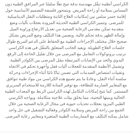
الكراسي أنظمة تنقّل مهندسة بدقة تتيح نقلًا سلسًا عبر المرافق الطبية دون
المساس بسلامة أو راحة المريض. ويتمحور فلسفة التصميم الأساسية حول
إقامة جسر سلس بين إمكانيات العلاج الثابتة ومتطلبات النقل الديناميكية
للمرضى. وتتميز الكراسي الطبية الحديثة المزودة بعجلات بآليات وضع
متقدمة تمكن مقدمي الرعاية الصحية من تعديل الارتفاع وزاوية الميل
وإمالة الظهر بدقة تحكم عالية. ويضمن هذا التكيّف وضع المريض بشكل
صحيح خلال مختلف الإجراءات الطبية مع الحفاظ على الدعم المريح طوال
جلسات العلاج الطويلة. ويعيد الجانب المتعلق بالتنقّل في هذه الكراسي
ترتيب بروتوكولات التعامل مع المرضى من خلال تقليل الحاجة إلى الرفع
اليدوي والحد من الإصابات المرتبطة بنقل المرضى بين الكوادر الطبية.
وتشمل الأنظمة المتقدمة للعجلات آليات قفل وأجهزة تحكم في الاتجاه
وتقنيات امتصاص الصدمات التي تضمن ثباتًا تامًا أثناء الإجراءات وحركة
سلسة أثناء النقل. وعادةً ما يتم تصنيع هذه الكراسي من مواد طبية تتوافق
مع المعايير الصارمة للنظافة، مع توفير المتانة اللازمة للاستخدام السريري
المستمر. كما تتيح إمكانات التكامل لهذه الكراسي الربط مع المعدات الطبية
الحالية وبنيتها التحتية، مما يخلق بيئات علاجية متكاملة. ويواجه الكرسي
الطبي المزود بعجلات تحديات حيوية في مجال الرعاية الصحية من خلال
الجمع بين راحة المريض وسلامة الكوادر وفعالية التشغيل في حل واحد
شامل يمكنه التكيّف مع الممارسات الطبية المتغيرة ومعايير رعاية المرضى.