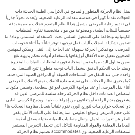
يمثل نظام الحركة المتطور والمدمج في الكراسي الطبية الحديثة ذات
العجلات تقدماً كبيراً في هندسة معدات الرعاية الصحية، ويُحدث تحولاً جذرياً
في تقديم رعاية المرضى. يشمل هذا النظام المتقدم عجلات مصممة بدقة
خصيصاً للبيئات الطبية، ومصنوعة من مواد متخصصة تقاوم المنظفات
الكيميائية وتحافظ على التشغيل السلس تحت الاستخدام المستمر. وعادةً ما
تتضمن تشكيلة العجلات آليات قفل توجيهية توفر ثباتاً تاماً أثناء فحوصات
المرضى، مع تمكين الحركة بسهولة عند الحاجة إلى النقل. ويمكن للمهنيين
الصحيين تفعيل هذه الأقفال أو إيقافها باستخدام أدوات تحكم بديهية تقع
ضمن متناول اليد، مما يضمن استجابة فورية لمتطلبات العيادات المتغيرة.
ويمتد جانب التحكم الدقيق ليشمل آليات توجيه متطورة تتيح التشغيل بيد
واحدة حتى عند التنقل في المساحات الضيقة أو المرافق الطبية المزدحمة.
كما يحتوي نظام العجلات على تقنية مضادة للانقلاب تمنع الانقلاب العرضي
أثناء نقل المرضى أو عند مواجهة الكرسي لعوائق سطحية. وتضمن مكونات
امتصاص الصدمات داخل نظام الحركة رحلة سلسة للمرضى الذين قد
يشعرون بعدم الراحة أو يتعافون من إجراءات طبية. ويدمج الكرسي الطبي
ذو العجلات خوارزميات لتوزيع الوزن تقوم تلقائياً بتعديل مقاومة العجلات بناءً
على حجم المريض وموقع الجلوس، مما يحافظ على الثبات الأمثل بغض
النظر عن تغيرات الحمل. وتظل متطلبات الصيانة ضئيلة بفضل أنظمة
المحامل المغلقة والمواد المقاومة للتآكل التي تتحمل التعرض المستمر
لمنظفات الرعاية الصحية. وي accommodates تصميم نظام الحركة