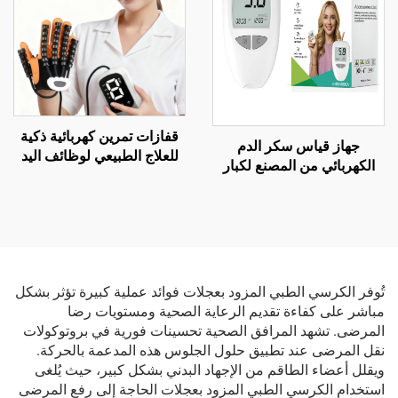
قفازات تمرين كهربائية ذكية
جهاز قياس سكر الدم
للعلاج الطبيعي لوظائف اليد
الكهربائي من المصنع لكبار
والأصابع، لمعدات تدريب
السن مع شريط اختبار ارتفاع
الروبوت والتأهيل اليدوي
سكر الدم وكمبيوتر كشف
الوخز لمراقبة الصحة والتحليل
تُوفر الكرسي الطبي المزود بعجلات فوائد عملية كبيرة تؤثر بشكل
مباشر على كفاءة تقديم الرعاية الصحية ومستويات رضا
المرضى. تشهد المرافق الصحية تحسينات فورية في بروتوكولات
نقل المرضى عند تطبيق حلول الجلوس هذه المدعمة بالحركة.
ويقلل أعضاء الطاقم من الإجهاد البدني بشكل كبير، حيث يُلغى
استخدام الكرسي الطبي المزود بعجلات الحاجة إلى رفع المرضى