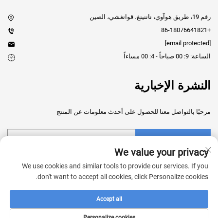
رقم 19، طريق هوآوي، ناننينغ، قوانغشي، الصين
+86-18076641821
[email protected]
الساعة: 9: 00 صباحاً - 4: 00 مساءاً
النشرة الإخبارية
مرحبًا بالتواصل معنا للحصول على أحدث معلومات عن المنتج
إرسال
We value your privacy
We use cookies and similar tools to provide our services. If you
don't want to accept all cookies, click Personalize cookies.
Accept all
حقوق النشر © 2025 شركة قوانغشي شينجروي للتكنولوجيا الطبية المحدودة
في الصين. جميع الحقوق محفوظة. -
سياسة الخصوصية
Personalize cookies