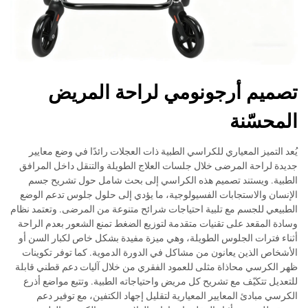
تصميم أرجونومي لراحة المريض
المحسّنة
يُعد التميز المعياري للكراسي الطبية ذات العجلات رائدًا في وضع معايير
جديدة لراحة المرضى خلال جلسات العلاج الطويلة والتنقل داخل المرافق
الطبية. ويستند تصميم هذه الكراسي إلى بحث شامل حول تشريح جسم
الإنسان والاستجابات الفسيولوجية، ما يؤدي إلى حلول جلوس تدعم الوضع
الطبيعي للجسم مع تلبية احتياجات شرائح متنوعة من المرضى. وتعتمد نظام
وسادة المقعد على تقنيات متقدمة لتوزيع الضغط تمنع الشعور بعدم الراحة
أثناء فترات الجلوس الطويلة، وهي ميزة مفيدة بشكل خاص لكبار السن أو
الأشخاص الذين يعانون من مشاكل في الدورة الدموية. كما توفر تكوينات
ظهر الكرسي محاذاة مثلى للعمود الفقري من خلال آليات دعم قطني قابلة
للتعديل تتكيّف مع تشريح كل مريض واحتياجاته الطبية. وتتبع مواضع أذرع
الكرسي مبادئ المعايير المعيارية لتقليل إجهاد الكتفين، مع توفير دعم