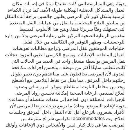
يدويًا، وهي الممارسة التي كانت تقليديًا سببًا في إصابات مكان
العمل والمشاكل العضلية الهيكلية طويلة الأمد. كما تزداد الكفاءة
الزمنية بشكل كبير لأن المرضى يظلون جالسين براحة أثناء التنقل
بين مناطق العلاج المختلفة، ما يقلل من عمليات النقل المتعددة
التي تستهلك وقتًا سريريًا قيمًا. ويتيح هذا الأسلوب المبسط
لمقدمي الرعاية الصحية التركيز على رعاية المرضى بدلًا من إدارة
اللوجستيات. ويظهر التوفير في التكاليف من خلال تقليل
احتياجات الموظفين لنقل المرضى وتراجع مطالبات تعويضات
العمال المتعلقة بالإصابات. ويسمح الكرسي الطبي المزود بعجلات
بنقل المريض بواسطة مشغل واحد في العديد من الحالات التي
كانت تتطلب سابقًا أكثر من موظف. وتحسن إجراءات مكافحة
العدوى لأن المرضى يحافظون على مقاعدهم دون تغيير طوال
رحلتهم داخل المرفق، مما يقلل من نقاط التلامس مع الأسطح
ويحد من مخاطر التلوث المتقاطع. وتوفر المرونة في وضعية
العلاج لمقدمي الرعاية الصحية إمكانية تحسين زوايا المرضى
للإجراءات المختلفة دون الحاجة إلى معدات منفصلة أو مساعدة
يدوية لإعادة التموضع. وعادةً ما ترتفع درجات رضا المرضى لأن
الأفراد يشعرون بانزعاج أقل أثناء التنقل داخل المرفق وجلسات
العلاج. وت accommodates الكراسي شرائح متنوعة من
المرضى، بما في ذلك كبار السن والأشخاص ذوي الإعاقات وأولئك