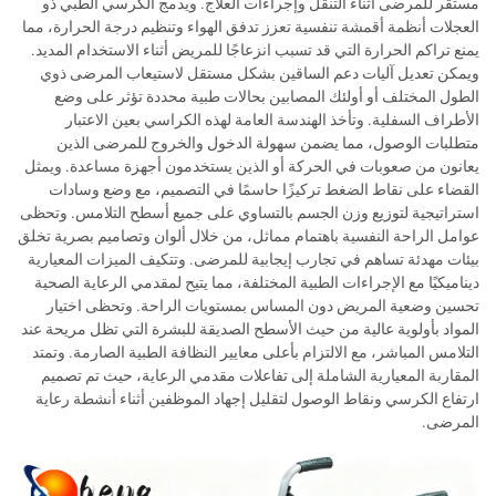
مستقر للمرضى أثناء التنقل وإجراءات العلاج. ويدمج الكرسي الطبي ذو
العجلات أنظمة أقمشة تنفسية تعزز تدفق الهواء وتنظيم درجة الحرارة، مما
يمنع تراكم الحرارة التي قد تسبب انزعاجًا للمريض أثناء الاستخدام المديد.
ويمكن تعديل آليات دعم الساقين بشكل مستقل لاستيعاب المرضى ذوي
الطول المختلف أو أولئك المصابين بحالات طبية محددة تؤثر على وضع
الأطراف السفلية. وتأخذ الهندسة العامة لهذه الكراسي بعين الاعتبار
متطلبات الوصول، مما يضمن سهولة الدخول والخروج للمرضى الذين
يعانون من صعوبات في الحركة أو الذين يستخدمون أجهزة مساعدة. ويمثل
القضاء على نقاط الضغط تركيزًا حاسمًا في التصميم، مع وضع وسادات
استراتيجية لتوزيع وزن الجسم بالتساوي على جميع أسطح التلامس. وتحظى
عوامل الراحة النفسية باهتمام مماثل، من خلال ألوان وتصاميم بصرية تخلق
بيئات مهدئة تساهم في تجارب إيجابية للمرضى. وتتكيف الميزات المعيارية
ديناميكيًا مع الإجراءات الطبية المختلفة، مما يتيح لمقدمي الرعاية الصحية
تحسين وضعية المريض دون المساس بمستويات الراحة. وتحظى اختيار
المواد بأولوية عالية من حيث الأسطح الصديقة للبشرة التي تظل مريحة عند
التلامس المباشر، مع الالتزام بأعلى معايير النظافة الطبية الصارمة. وتمتد
المقاربة المعيارية الشاملة إلى تفاعلات مقدمي الرعاية، حيث تم تصميم
ارتفاع الكرسي ونقاط الوصول لتقليل إجهاد الموظفين أثناء أنشطة رعاية
المرضى.