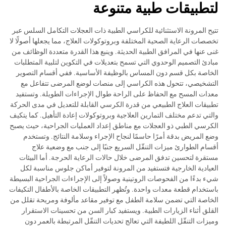
لتطبيقات طبية متنوعة
تتيح المرونة الاستثنائية للكراسي الطبية ذات العجلات التكامل السلس عبر
تخصصات الرعاية الصحية المختلفة وبروتوكولات العلاج، مما يجعلها أصولًا لا
غنى عنها في المرافق الطبية الحديثة. وينبع هذا القدرة متعددة الوظائف من
مبادئ التصميم الوحدوي التي تسمح بتعديلات في التكوين لتلبية المتطلبات
الخاصة بكل قسم دون المساس بالوظيفة الأساسية. ففي أقسام التصوير
التشخيصي، تتحول هذه الكراسي إلى منصات لوضع المرضى تتفاعل مع
معدات المسح مع الحفاظ على الراحة طوال الإجراءات الطويلة. وتستفيد
تطبيقات العلاج الطبيعي من قدرة الكرسي القابلة للتعديل في مدى الحركة
والتي تدعم مختلف التمارين العلاجية وبروتوكولات إعادة التأهيل. كما يتكيف
الكرسي الطبي ذو العجلات مع مناطق إعداد العمليات الجراحية، حيث يصبح
وضع المريض بدقة أمرًا حاسمًا لنجاح الإجراء وسلامة النتائج. وتستخدم
أقسام الطوارئ ميزات التنقّل السريع جنبًا إلى جنب مع وضعية علاج
مستقرة لتحسين تدفق المرضى خلال حالات الرعاية الحرجة. أما البيئات
العيادية الخارجية فتستفيد من المرونة لتوفير أماكن جلوس مناسبة لكل
شيء بدءًا من الفحوصات الروتينية وصولاً إلى الإجراءات الجراحية البسيطة
باستخدام قطعة معدات واحدة. وتُظهر التطبيقات الخاصة بالأطفال التكيفات
الخاصة التي تضمن سلامة الطفل مع توفير مقاعد مألوفة ومريحة تقلل من
القلق أثناء الزيارات الطبية. ويستفيد كبار السن من تحسينات الاستقرار
وميزات التنقّل اللطيفة التي تعالج تحديات التنقّل المرتبطة بالعمر دون