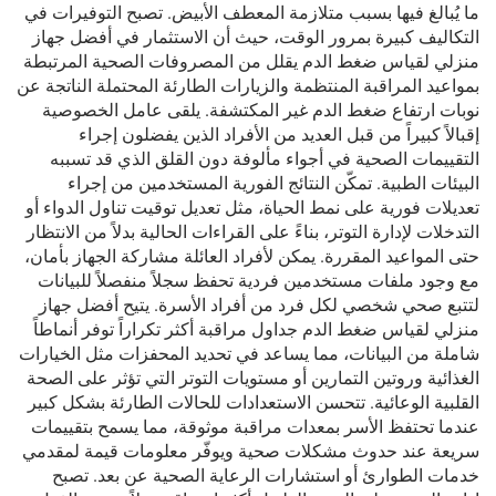
ما يُبالغ فيها بسبب متلازمة المعطف الأبيض. تصبح التوفيرات في
التكاليف كبيرة بمرور الوقت، حيث أن الاستثمار في أفضل جهاز
منزلي لقياس ضغط الدم يقلل من المصروفات الصحية المرتبطة
بمواعيد المراقبة المنتظمة والزيارات الطارئة المحتملة الناتجة عن
نوبات ارتفاع ضغط الدم غير المكتشفة. يلقى عامل الخصوصية
إقبالاً كبيراً من قبل العديد من الأفراد الذين يفضلون إجراء
التقييمات الصحية في أجواء مألوفة دون القلق الذي قد تسببه
البيئات الطبية. تمكّن النتائج الفورية المستخدمين من إجراء
تعديلات فورية على نمط الحياة، مثل تعديل توقيت تناول الدواء أو
التدخلات لإدارة التوتر، بناءً على القراءات الحالية بدلاً من الانتظار
حتى المواعيد المقررة. يمكن لأفراد العائلة مشاركة الجهاز بأمان،
مع وجود ملفات مستخدمين فردية تحفظ سجلاً منفصلاً للبيانات
لتتبع صحي شخصي لكل فرد من أفراد الأسرة. يتيح أفضل جهاز
منزلي لقياس ضغط الدم جداول مراقبة أكثر تكراراً توفر أنماطاً
شاملة من البيانات، مما يساعد في تحديد المحفزات مثل الخيارات
الغذائية وروتين التمارين أو مستويات التوتر التي تؤثر على الصحة
القلبية الوعائية. تتحسن الاستعدادات للحالات الطارئة بشكل كبير
عندما تحتفظ الأسر بمعدات مراقبة موثوقة، مما يسمح بتقييمات
سريعة عند حدوث مشكلات صحية ويوفّر معلومات قيمة لمقدمي
خدمات الطوارئ أو استشارات الرعاية الصحية عن بعد. تصبح