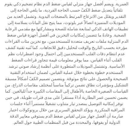
العمرية. ويضم أفضل جهاز منزلي لقياس ضغط الدم نظام تضخيم ذكي يقوم
تلقائياً بتعديل ضغط الكفّ حسب الحاجة الفردية، ما يلغي الحاجة إلى
التقدير ويقلل من الانزعاج المرتبط بالمضخات اليدوية. وتشمل العديد من
الموديلات المتميزة اتصالاً عبر بلوتوث، مما يتيح نقل البيانات بسلاسة إلى
تطبيقات الهاتف الذكي لمتابعة شاملة للصحة ومشاركتها مع مقدمي الرعاية
الصحية. وعادةً ما تتضمن إمكانيات التخزين في أفضل أجهزة قياس ضغط
الدم المنزلية ملفات تعريف متعددة للمستخدمين، مع تخزين مئات القراءات
مؤرخة بحسب التاريخ والوقت لتحليل دقيق للاتجاهات. كما تُنبه تقنية كشف
عدم انتظام دقات القلب المستخدمين إلى احتمال وجود اضطرابات نظم
القلب أثناء القياس، مما يوفر معلومات قيمة تتجاوز قراءات الضغط
الأساسية. وتشتمل الموديلات المتطورة على أنظمة إرشاد صوتي ترشد
المستخدم خطوة بخطوة خلال عملية القياس، لضمان استخدام التقنية
الصحيحة والحصول على نتائج موثوقة. ويتضمن تصميم الكفّ أشكالاً مسبقة
التشكيل ومؤشرات نطاق تضمن تركيباً مناسباً لمختلف مقاسات الذراع، من
القياسات الصغيرة الخاصة بالأطفال إلى المقاسات الكبيرة جداً للبالغين. كما
يضمن تحسين عمر البطارية أداءً مستقراً على مدى فترات طويلة، في حين
توفر إمكانية التوصيل بمصدر تيار متناوب تشغيلاً مستمراً أثناء جلسات
المراقبة المتكررة. ويؤكد التحقق السريري من خلال بروتوكولات اختبار
صارمة أن أفضل جهاز منزلي لقياس ضغط الدم يستوفي معايير الدقة
الدولية أو يفوقها، والمحددة من قبل المنظمات الطبية حول العالم.