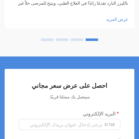
بالليزر البارد تقدمًا رائدًا في العلاج الطبي، ويتيح للمرضى حلاً غير
جراحي لمجموعة متنوعة من الحالات. هذه العلاجات المبتكرة
تستخدم أطوال موجية محددة من الضوء المنخفض الكثافة لتحفيز
عرض المزيد
عمليات الشفاء الطبيعية في الجسم دون التسبب في تلف الأنسجة.
يعتمد مبدأ العمل على التفاعل بين الضوء والخلايا، حيث يتم امتصاص
الطاقة الضوئية بواسطة الكروماتوفورات داخل الخلايا، وخاصة
السيتوكروم سي أوكسيداز في الميتوكوندريا. يؤدي هذا الامتصاص
إلى سلسلة من التفاعلات البيوكيميائية التي تعزز إنتاج الطاقة
(ATP)، وتحسن تدفق الدم، وتقلل من الالتهاب، وتدعم إصلاح
الأنسجة. تُستخدم العلاجات بالليزر البارد على نطاق واسع في
مجالات متعددة مثل طب العظام، والطب الرياضي، والتأهيل، وطب
الأسنان، وحتى في إدارة الألم المزمن. وتشمل التطبيقات الشائعة
علاج آلام الظهر، والتهاب المفاصل، وإصابات الأوتار، وآلام العضلات،
احصل على عرض سعر مجاني
وحالات ما بعد الجراحة. تتميز هذه التقنية بأنها آمنة، وخالية من الألم،
ولا تتطلب فترة نقاهة، مما يجعلها خيارًا مثاليًا للمرضى الذين يرغبون
سيتصل بك ممثلنا قريبًا.
في تجنب الجراحة أو الأدوية القوية. بالإضافة إلى ذلك، فإن جلسات
العلاج قصيرة نسبيًا وسهلة التنفيذ، مما يسمح بدمجها بسلاسة في
البريد الإلكتروني
خطط العلاج السريرية. مع تزايد الأدلة السريرية على فعاليتها، يُنظر
إلى العلاج بالليزر البارد على أنه أحد الركائز المستقبلية للطب
0/100
التداخلي منخفض الخطورة.