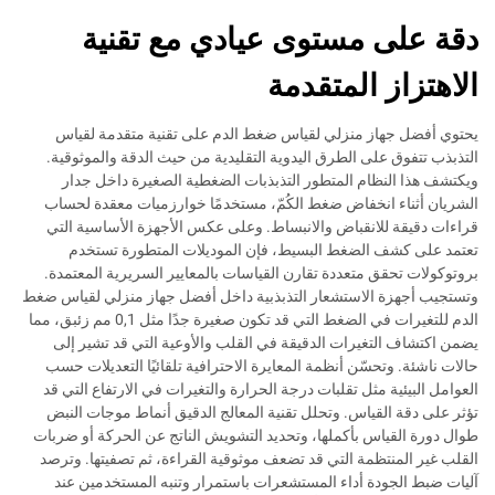
دقة على مستوى عيادي مع تقنية
الاهتزاز المتقدمة
يحتوي أفضل جهاز منزلي لقياس ضغط الدم على تقنية متقدمة لقياس
التذبذب تتفوق على الطرق اليدوية التقليدية من حيث الدقة والموثوقية.
ويكتشف هذا النظام المتطور التذبذبات الضغطية الصغيرة داخل جدار
الشريان أثناء انخفاض ضغط الكُمّ، مستخدمًا خوارزميات معقدة لحساب
قراءات دقيقة للانقباض والانبساط. وعلى عكس الأجهزة الأساسية التي
تعتمد على كشف الضغط البسيط، فإن الموديلات المتطورة تستخدم
بروتوكولات تحقق متعددة تقارن القياسات بالمعايير السريرية المعتمدة.
وتستجيب أجهزة الاستشعار التذبذبية داخل أفضل جهاز منزلي لقياس ضغط
الدم للتغيرات في الضغط التي قد تكون صغيرة جدًا مثل 0,1 مم زئبق، مما
يضمن اكتشاف التغيرات الدقيقة في القلب والأوعية التي قد تشير إلى
حالات ناشئة. وتحسّن أنظمة المعايرة الاحترافية تلقائيًا التعديلات حسب
العوامل البيئية مثل تقلبات درجة الحرارة والتغيرات في الارتفاع التي قد
تؤثر على دقة القياس. وتحلل تقنية المعالج الدقيق أنماط موجات النبض
طوال دورة القياس بأكملها، وتحديد التشويش الناتج عن الحركة أو ضربات
القلب غير المنتظمة التي قد تضعف موثوقية القراءة، ثم تصفيتها. وترصد
آليات ضبط الجودة أداء المستشعرات باستمرار وتنبه المستخدمين عند