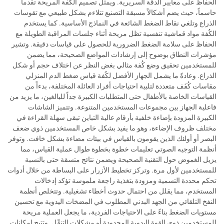
الحفاظ على معايير الدقة السريرية. ويمثل تصميم الكُفة المريحة تقدماً
حاسماً، حيث يضم أشكالاً مسبقة التصنيع تتلاءم بشكل طبيعي مع تقوسات
الذراع وتلغي نقاط الضغط الشائعة في النماذج الأساسية. كما يستخدم
الكُفة مواد قماشية تنفسية تظل مريحة أثناء جلسات المراقبة الطويلة مع
الحفاظ على سلامة الضغط الضرورية للحصول على قياسات دقيقة. وتشير
مؤشرات النطاق بوضوح إلى إرشادات المواضع الصحيحة، مما يضمن
للمستخدمين تحقيق وضع كُفة مثالي بغض النظر عن اختلاف حجم أو شكل
الذراع. وعادةً ما يشمل الجهاز الأفضل لكُفة قياس ضغط الدم المنزلي
مقاسات كُفَف متعددة لتلبية احتياجات أفراد العائلة المختلفة، بدءاً من
القياسات الخاصة بالأطفال حتى المتطلبات الكبيرة جداً للبالغين، ما يزيد من
فاعلية الجهاز بين مجموعات المستخدمين المتنوعة. وتتميز الشاشات
الكبيرة المزودة بإضاءة خلفية بأرقام عالية التباين تبقى سهلة القراءة في
مختلف ظروف الإضاءة، وهو ما يفيد بشكل خاص المستخدمين ذوي ضعف
البصر أو أولئك الذين يقومون بالقياس في بيئات مضاءة بشكل خافت. وتوفر
أنظمة التوجيه الصوتي تعليمات خطوة بخطوة طوال عملية القياس، مما
يزيل الغموض حول التقنية الصحيحة ويضمن نتائج متسقة حتى بالنسبة
للمستخدمين لأول مرة. وتركز تخطيط الأزرار على البساطة من خلال أدوات
تحكم محددة التسمية ومزودة بتغذية راجعة ملموسة تؤكد إدخالات
المستخدم، مما يقلل من احتمال حدوث أخطاء تشغيلية. وتتخلص أنظمة
النفخ التلقائي من الجهد البدني المطلوب في المضخات اليدوية مع تحسين
مستويات الضغط بناءً على الاحتياجات الفردية، ما يجعل العملية مريحة
للمستخدمين ذوي القوة اليدوية المحدودة أو مشكلات التنقّل. وتتيح إمكانات