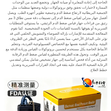
الحاجة إلى إعادة المعايرة أو صيانة الجهاز. وتخضع العديد من الوحدات
الممتازة لاختبارات تحقق وفق بروتوكولات دولية وضعتها منظمات مثل
الجمعية البريطانية لارتفاع ضغط الدم وجمعية تطوير أجهزة الطب. ويصل
أفضل جهاز منزلي لقياس ضغط الدم إلى تصنيفات دقة ضمن نطاق 3 مم
زئبق من قراءات جهاز قياس ضغط الدم الزئبقي، ما يستوفي المتطلبات
السريرية أو يفوقها بالنسبة للقياسات ذات الجودة التشخيصية. كما تقوم
المعالجة المتقدمة للإشارات بإزالة الضوضاء والتشويش الخلفي التي قد
تؤثر على البدائل الأرخص، مما يضمن أداءً ثابتًا بغض النظر عن الظروف
البيئية. وتكيف التقنية نفسها مع الخصائص الفسيولوجية الفردية، وتتعلم
الأنماط الخاصة بكل مستخدم لتحسين بروتوكولات القياس وزيادة الدقة مع
مرور الوقت. وتحول هذه الطريقة المتطورة لقياس ضغط الدم الرقابة
المنزلية من أداة فحص أساسية إلى جهاز تشخيص شامل يمكن لمقدمي
الرعاية الصحية الاعتماد عليه بثقة في اتخاذ القرارات السريرية وتعديل
خطط العلاج.