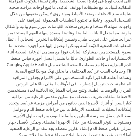
التي تُحدث ثورة في إدارة الصحة الشخصية. وتتيح تقنية البلوتوث المزامنة
التلقائية للبيانات مع تطبيقات الهواتف الذكية، ما يُنتج لوحات مراقبة صحية
شاملة تتتبع الاتجاهات وتحدد الأنماط وتولد رؤى لا يمكن تحقيقها من خلال
التسجيل اليدوي. وعادةً ما تحتوي التطبيقات المحمولة المرافقة على
واجهات سهلة الاستخدام تعرض سجلات القياسات عبر رسوم بيانية وأشكال
ملونة، مما يجعل البيانات القلبية الوعائية المعقدة سهلة الفهم للمستخدمين
غير الحاصلين على تدريب طبي. وتضمن إمكانات التخزين السحابي أن تظل
المعلومات الصحية القيّمة آمنة ويمكن الوصول إليها عبر أجهزة متعددة، ما
يسمح للمستخدمين بمشاركة البيانات فورًا مع مقدمي الرعاية الصحية أثناء
الاستشارات أو حالات الطوارئ. غالبًا ما تشمل أفضل أجهزة قياس ضغط
الدم المنزلية دمجًا مع منصات الصحة الشائعة مثل Apple Health وGoogle
Fit وخدمات الطب عن بُعد المختلفة، ما يخلق نهجًا موحدًا لتتبع الصحة.
وتساعد أنظمة التذكير الآلية المستخدمين على الالتزام بجداول المراقبة
المنتظمة، حيث ترسل إشعارات في الأوقات المثلى بناءً على الروتين
الفردي والتوصيات الطبية. وتتيح ميزات المشاركة العائلية لعدة مستخدمين
الاحتفاظ بملفات تعريف منفصلة، مع تمكين مقدمي الرعاية من مراقبة
كبار السن أو أفراد الأسرة الذين يعانون من أمراض مزمنة عن بُعد. وتحدد
إمكانات التحليلات المتقدمة الارتباطات بين قراءات ضغط الدم وعوامل
نمط الحياة مثل ممارسة التمارين، وأنماط النوم، وتوقيت تناول الأدوية،
ومستويات التوتر المسجلة من خلال الأجهزة المتصلة. ويمكن لأفضل جهاز
منزلي لقياس ضغط الدم إنشاء تقارير مفصلة يجد مقدمو الرعاية الصحية
أنها لا تقدر بثمن عند تعديل خطط العلاج ومراقبة فعالية العلاج. ويمكن