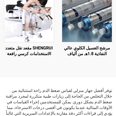
الجيوب الأنفية والتهاب الأنف
مرشح الغسيل الكلوي عالي
SHENGRUI مقعد نقل متعدد
النفاذية 1.8هـ من ألياف
الاستخدامات كرسي رافعة
البولي سلفون المجوفة لعلاج
هيدروليكية محمولة لكبار
فشل الكلى
السن معدات سلامة الحمام
للتنقل
توفر أفضل جهاز منزلي لقياس ضغط الدم راحة استثنائية من
خلال التخلص من الحاجة إلى زيارات طبية متكررة لمجرد مراقبة
ضغط الدم بشكل دوري. يمكن للمستخدمين إجراء القياسات في
الأوقات المثالية عندما يكونون في أقصى درجات الاسترخاء، مما
يؤدي إلى قراءات أكثر دقة مقارنة بالإعدادات السريرية التي غالباً